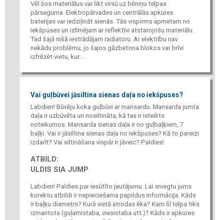
Vēl šos materiālus var likt virsū uz bēniņu telpas
pārseguma. Elektropārvades un centrālās apkures
baterijas var iedziļināt sienās. Tās vispirms apmetam no
iekšpuses un izlīmējam ar reflektīvi atstarojošu materiālu.
Tad šajā nišā iestrādājam radiatoru. Ar elektrību nav
nekādu problēmu, jo šajos gāzbetona blokos var brīvi
izfrēzēt vietu, kur...
Vai guļbūvei jāsiltina sienas daļa no iekšpuses?
Labdien! Būvēju koka guļbūvi ar mansardu. Mansarda jumta
daļa ir uzbūvēta un nosiltināta, kā tas ir ieteikts
noteikumos. Mansarda sienas daļa ir no guļbaļķiem, 7
baļķi. Vai ir jāsiltina sienas daļa no iekšpuses? Kā to pareizi
izdarīt? Vai siltināšana vispār ir jāveic? Paldies!
ATBILD:
ULDIS SIA JUMP
Labdien! Paldies par iesūtīto jautājumu. Lai sniegtu jums
korektu atbildi ir nepieciešama papildus informācija. Kāds
ir baļķu diametrs? Kurā vietā atrodas ēka? Kam šī telpa tiks
izmantota (guļamistaba, viesistaba utt.)? Kāds ir apkures