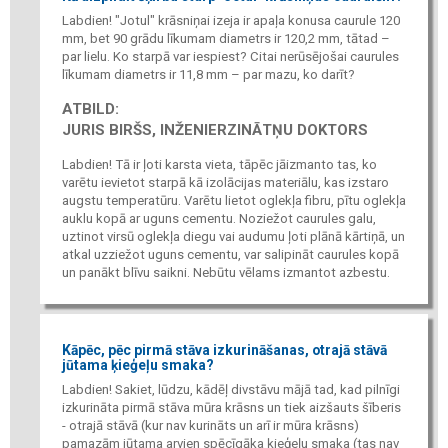
Labdien! "Jotul" krāsniņai izeja ir apaļa konusa caurule 120
mm, bet 90 grādu līkumam diametrs ir 120,2 mm, tātad –
par lielu. Ko starpā var iespiest? Citai nerūsējošai caurules
līkumam diametrs ir 11,8 mm – par mazu, ko darīt?
ATBILD:
JURIS BIRŠS, INŽENIERZINĀTŅU DOKTORS
Labdien! Tā ir ļoti karsta vieta, tāpēc jāizmanto tas, ko
varētu ievietot starpā kā izolācijas materiālu, kas izstaro
augstu temperatūru. Varētu lietot oglekļa fibru, pītu oglekļa
auklu kopā ar uguns cementu. Noziežot caurules galu,
uztinot virsū oglekļa diegu vai audumu ļoti plānā kārtiņā, un
atkal uzziežot uguns cementu, var salipināt caurules kopā
un panākt blīvu saikni. Nebūtu vēlams izmantot azbestu.
Kāpēc, pēc pirmā stāva izkurināšanas, otrajā stāvā
jūtama ķieģeļu smaka?
Labdien! Sakiet, lūdzu, kādēļ divstāvu mājā tad, kad pilnīgi
izkurināta pirmā stāva mūra krāsns un tiek aizšauts šīberis
- otrajā stāvā (kur nav kurināts un arī ir mūra krāsns)
pamazām jūtama arvien spēcīgāka ķieģeļu smaka (tas nav