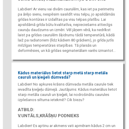
Labdien! Ar vienu vai divām caurulēm, kas iet pa perimetru
pa ārējo sienu, nespēsim sasildīt visu telpu, jo apsildāmās
grīdas kontūras ir izdalītas pa visu telpas platību. Lai
apsildāmā grīda būtu kvalitatīva, nepieciešams attiecīgs
cauruļu daudzums un izmēri. Vēl jāņem vērā, ka nedrīkst
laist pa grīdas caurulēm šķidrumu tādā temperatūrā, kādā
laiž pa radiatoriem (līdz kādiem 80 grādiem), jo grīda jutīs
milzīgas temperatūras starpības. Tā plaisās un
deformēsies, un kā grīdas segmateriālam varēs izmantot...
Kādus materiālus lietot starp metā starp metāla
cauruli un ķieģeli dūmvadā?
Labdien! No apkures krāsns dūmvada metāla caurule tiek
ievadīta ķieģeļu dūmejā. Jautājums: Kādus materiālus lietot
starp metāla cauruli un ķieģeli, lai nodrošinātu caurules
izplešanos siltuma ietekmē? Cik biezu?
ATBILD:
V.UNTĀLS,KRĀŠŅU PODNIEKS
Labdien! Es aptinu ar akmens vati apmēram kādus 2 cm un