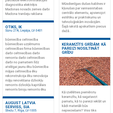
pārbaude elektroinstalācijas
Mūsdienīgas dušas kabīnes ir
diagnostika elektriķis
kļuvušas par vannasistabas
Madonas novads zemes darbi
centrālo elementu, apvienojot
Madona tranšeju rakšana
estētiku ar praktiskumu un
tehnoloģiskām inovācijām.
Šajā rakstā apskatīsim piecus
OTIKS, IK
Sūnu 27A, Liepāja, LV-3401
dažā...
būvniecība celtniecība
KERAMZĪTS GRĪDĀM: KĀ
būvniecības uzņēmums
PAREIZI NOSILTINĀT
celtniecības firma būvniecības
GRĪDU
darbi celtniecības darbi
remonta darbi celtniecības
darbi no pamatiem līdz
atslēgai jaunu ēku būvniecība
mājas celtniecība ēku
rekonstrukcija ēku renovācija
māju renovēšana dzīvokļu
remonts dzīvokļu kapitālais
remonts biroju remonts ēku
Kā izvēlēties piemērotu
keramzītu, kā sagatavot
pamatu, kā to pareizi ieklāt un
AUGUST LATVIA
kādi materiāli būs
SERVISS, SIA
nepieciešami? Viss tiks
Sliežu 7, Rīga, LV-1005