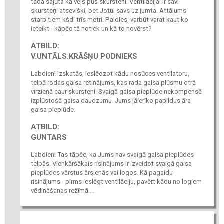
tāda sajūta kā vējš pūš skurstenī. Ventilācijai ir savi
skursteņi atsevišķi, bet Jotul savs uz jumta. Attālums
starp tiem kšdi trīs metri. Paldies, varbūt varat kaut ko
ieteikt - kāpēc tā notiek un kā to novērst?
ATBILD:
V.UNTĀLS.KRĀŠŅU PODNIEKS
Labdien! Izskatās, ieslēdzot kādu nosūces ventilatoru,
telpā rodas gaisa retinājums, kas rada gaisa plūsmu otrā
virzienā caur skursteni. Svaigā gaisa pieplūde nekompensē
izplūstošā gaisa daudzumu. Jums jāierīko papildus āra
gaisa pieplūde.
ATBILD:
GUNTARS
Labdien! Tas tāpēc, ka Jums nav svaigā gaisa pieplūdes
telpās. Vienkāršākais risinājums ir izveidot svaigā gaisa
pieplūdes vārstus ārsienās vai logos. Kā pagaidu
risinājums - pirms ieslēgt ventilāciju, pavērt kādu no logiem
vēdināšanas režīmā....