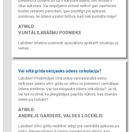
pievienots boileris un tur ir karstais ūdens, bet virtuvē ir
tikai aukstais. Vai iespējams virtuvē ierīkot gan caurteces
boileri vasaram periodam, gan pieslēgt pie apkures
sistēmas, lai ūdens uzsilst brīžos, kad tiek kurināta māja?
ATBILD:
V.UNTĀLS,KRĀŠŅU PODNIEKS
Labdien! Ieteiktu uzaicināt speciālistu apskatīt situāciju uz
vietas.
Vai siltā grīda neizjauks ūdens cirkulāciju?
Labdien! Privātmājas otrā stāva vannasistabā esmu
ierīkojies ūdens silto grīdu un vēlos to pievienot centrālajai
ūdens sistēmai. Vai tas neizjauks ūdens cirkulāciju? Ja tā,
vai tas nozīmē, ka jāiegādājas papildu sūknis, kas dzenās
ūdeni pa trubām?
ATBILD:
ANDREJS GARDERS, VALDES LOCEKLIS
Labdien! Silto grīdu nedrīkst slēgt pie centrālās apkures pa
tiešo. Nepieciešams 3 gaitas sajaukšanas vārsts, kas