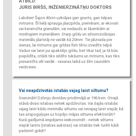
ATBILD:
JURIS BIRŠS, INŽENIERZINĀTŅU DOKTORS
Labdien! Šajos 40cm uzkrājas gan grunts, gan telpas
mitrums. Šī lielā sprauga jāaizpilda, piemēram, ar ekovati
vai keramzīta granulām, vai nedaudz ar šķembām ar
minētajiem materiāliem. Starp grīdu un siltumizolācijas
materiālu jāatstāj ne vairāk kā 20mm. Tie jāizvada pie
sienas, lai mitrums gar grīdas līsti tiktu izvadīts telpā.
Vadus var laist pa apakšējo grīdu, bet tikai tad, ja tā būs
piepildīta, citādi tiks sildīts tukšums un mitrums, kas tiks
piesaistīts vēl vairāk - vasaras laikā uz šīm caurulēm
veidosies...
Vai neapdzīvotās istabās vajag laist siltumu?
Sveicināti! Dzīvoju divstāvu privātmājā ar 196 kvm. Otrajā
stāvā divas istabas netiek apdzīvotas. Vai šajās istabās
vajag laist kādu minimālu siltumu vai nevajag laist vispār, kā
tas atspoguļojas uz kopējo mājas siltuma efektivitāti?
Kurā gadījumā iespējams ieekonomēt - netiek siltums
vispār laists (istabas aukstas) vai istabās tiek turēti kādi
padsmit grādi?