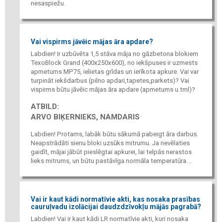
nesaspiežu.
Vai vispirms jāvēic mājas āra apdare?
Labdien! Ir uzbūvēta 1,5 stāva māja no gāzbetona blokiem
TexoBlock Grand (400x250x600), no iekšpuses ir uzmests
apmetums MP75, ielietas grīdas un ierīkota apkure. Vai var
turpināt iekšdarbus (pilno apdari,tapetes,parkets)? Vai
vispirms būtu jāvēic mājas āra apdare (apmetums u.tml)?
ATBILD:
ARVO BIĶERNIEKS, NAMDARIS
Labdien! Protams, labāk būtu sākumā pabeigt āra darbus.
Neapstrādāti sienu bloki uzsūks mitrumu. Ja nevēlaties
gaidīt, mājai jābūt pieslēgtai apkurei, lai telpās nerastos
lieks mitrums, un būtu pastāvīga normāla temperatūra....
Vai ir kaut kādi normatīvie akti, kas nosaka prasības
cauruļvadu izolācijai daudzdzīvokļu mājās pagrabā?
Labdien! Vai ir kaut kādi LR normatīvie akti, kuri nosaka