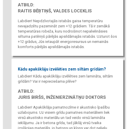
ATBILD:
RAITIS BĒŖTIŅŠ, VALDES LOCEKLIS
Labdien! Nepdzīvotajās istabās gaisa temperatūru
nevajadzētu pazemināt zem +12 grādiem. Tā ir zemākā
temperatūras robeža, kuru nodrošinot nepalielināsies
siltuma patēriņš pārējās apsildāmajās istabās. Uzturot šos
+12 grādus, Jūs ietaupāt energoresursus un nemainās
komforts pārējās apsildāmajās istabās.
Kādu apakšklāju izvēlēties zem siltām grīdām?
Labdien! Kādu apakšklāju izvēlēties zem lamināta, siltām
grīdām? Vai ir nepieciešama plēve?
ATBILD:
JURIS BIRŠS, INŽENIERZINĀTŅU DOKTORS
Labdien! Apakšklāja pamatnozīme ir akustisko īpašību
uzlabojums. Uz visiem grīdu pamatnes materiāliem liek
virsū akustisko materiālu un tad veido virsū lamināta
ieklājumu. Ja ir betona grīda, tad jāklāj virsū tvaika
izolācijas materiāls, jo betons un klons var dot nelielu