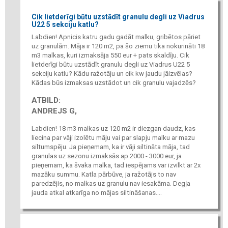
Cik lietderīgi būtu uzstādīt granulu degli uz Viadrus
U22 5 sekciju katlu?
Labdien! Apnicis katru gadu gadāt malku, gribētos pāriet
uz granulām. Māja ir 120 m2, pa šo ziemu tika nokurināti 18
m3 malkas, kuri izmaksāja 550 eur + pats skaldīju. Cik
lietderīgi būtu uzstādīt granulu degli uz Viadrus U22 5
sekciju katlu? Kādu ražotāju un cik kw jaudu jāizvēlas?
Kādas būs izmaksas uzstādot un cik granulu vajadzēs?
ATBILD:
ANDREJS G,
Labdien! 18 m3 malkas uz 120 m2 ir diezgan daudz, kas
liecina par vāji izolētu māju vai par slapju malku ar mazu
siltumspēju. Ja pieņemam, ka ir vāji siltināta māja, tad
granulas uz sezonu izmaksās ap 2000 - 3000 eur, ja
pieņemam, ka švaka malka, tad iespējams var izvilkt ar 2x
mazāku summu. Katla pārbūve, ja ražotājs to nav
paredzējis, no malkas uz granulu nav iesakāma. Degļa
jauda atkal atkarīga no mājas siltināšanas....