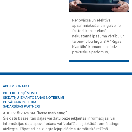
Renovācija un efektīva
apsaimniekošana ir galvenie
faktori, kas ietekmē
nekustamā īpašuma vērtību un
tā pievilcību tirgū. SIA “Rīgas
Kvartāls” komanda sniedz
praktiskus padomus, ...
ABC.LV KONTAKTI
PIETEIKT UZŅĒMUMU
SĪKDATŅU IZMANTOŠANAS NOTEIKUMI
PRIVĀTUMA POLITIKA
SADARBĪBAS PARTNERI
ABC.LV © 2026 SIA "heise marketing".
Šīs datu bāzes, tās daļas vai datu bāzē iekļautās informācijas, vai
informācijas daļas pavairošana vai izplatīšana jebkādā formā stingri
aizliegta. Tāpat arī ir aizliegta lejupielāde automātiskā režīmā.