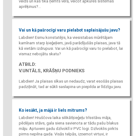
veids un kas tika ņemts vērā, veicot apkures sistēmas
aprēķinus?...
Vai un kā pašrocīgi varu pielabot saplaisājušu javu?
Labdien! Esmu konstatējis, ka viesistabas mūrētājam
kamīnam starp ķieģeļiem, javā parādījušās plaisas, java tā
kā vietām izdrupusi. Vai un kā pašrocīgi varu to pielabot, lai
vismaz nebojātu skatu?
ATBILD:
V.UNTĀLS, KRĀŠŅU PODNIEKS
Labdien! Ja plaisas sīkas un nedaudz, varat esošās plaisas
padziļināt, tad ar sūkli saslapina un piepilda ar līdzīgu javu.
Ko iesākt, ja mājā ir liels mitrums?
Labdien! Hruščova laika silikātķieģeļu trīsstāvu māja,
pēdējais stāvs, gala siena savienota ar tādu pašu blakus
māju. Aptuveni gadu dzīvoklī ir PVC logi. Dzīvoklis pirkts
pirms nepilna gada. Visās telpās, izņemot virtuvi, ir