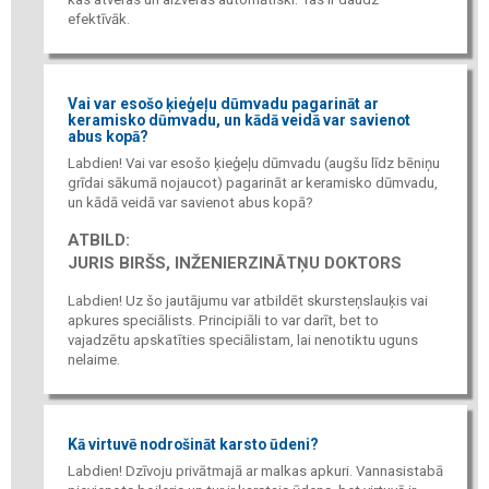
efektīvāk.
Vai var esošo ķieģeļu dūmvadu pagarināt ar
keramisko dūmvadu, un kādā veidā var savienot
abus kopā?
Labdien! Vai var esošo ķieģeļu dūmvadu (augšu līdz bēniņu
grīdai sākumā nojaucot) pagarināt ar keramisko dūmvadu,
un kādā veidā var savienot abus kopā?
ATBILD:
JURIS BIRŠS, INŽENIERZINĀTŅU DOKTORS
Labdien! Uz šo jautājumu var atbildēt skursteņslauķis vai
apkures speciālists. Principiāli to var darīt, bet to
vajadzētu apskatīties speciālistam, lai nenotiktu uguns
nelaime.
Kā virtuvē nodrošināt karsto ūdeni?
Labdien! Dzīvoju privātmajā ar malkas apkuri. Vannasistabā