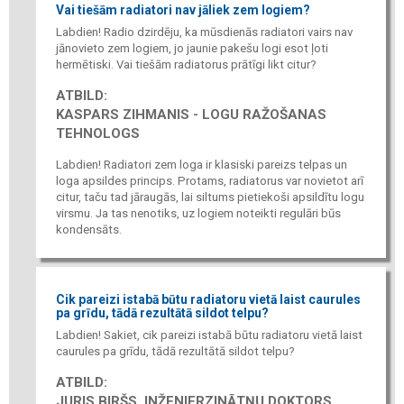
Vai tiešām radiatori nav jāliek zem logiem?
Labdien! Radio dzirdēju, ka mūsdienās radiatori vairs nav
jānovieto zem logiem, jo jaunie pakešu logi esot ļoti
hermētiski. Vai tiešām radiatorus prātīgi likt citur?
ATBILD:
KASPARS ZIHMANIS - LOGU RAŽOŠANAS
TEHNOLOGS
Labdien! Radiatori zem loga ir klasiski pareizs telpas un
loga apsildes princips. Protams, radiatorus var novietot arī
citur, taču tad jāraugās, lai siltums pietiekoši apsildītu logu
virsmu. Ja tas nenotiks, uz logiem noteikti regulāri būs
kondensāts.
Cik pareizi istabā būtu radiatoru vietā laist caurules
pa grīdu, tādā rezultātā sildot telpu?
Labdien! Sakiet, cik pareizi istabā būtu radiatoru vietā laist
caurules pa grīdu, tādā rezultātā sildot telpu?
ATBILD:
JURIS BIRŠS, INŽENIERZINĀTŅU DOKTORS