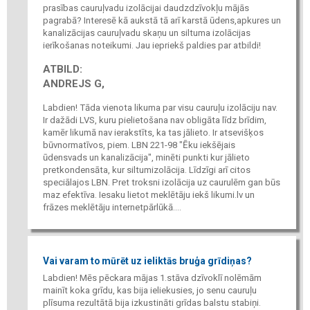
prasības cauruļvadu izolācijai daudzdzīvokļu mājās
pagrabā? Interesē kā aukstā tā arī karstā ūdens,apkures un
kanalizācijas cauruļvadu skaņu un siltuma izolācijas
ierīkošanas noteikumi. Jau iepriekš paldies par atbildi!
ATBILD:
ANDREJS G,
Labdien! Tāda vienota likuma par visu cauruļu izolāciju nav.
Ir dažādi LVS, kuru pielietošana nav obligāta līdz brīdim,
kamēr likumā nav ierakstīts, ka tas jālieto. Ir atsevišķos
būvnormatīvos, piem. LBN 221-98 "Ēku iekšējais
ūdensvads un kanalizācija", minēti punkti kur jālieto
pretkondensāta, kur siltumizolācija. Līdzīgi arī citos
speciālajos LBN. Pret troksni izolācija uz caurulēm gan būs
maz efektīva. Iesaku lietot meklētāju iekš likumi.lv un
frāzes meklētāju internetpārlūkā....
Vai varam to mūrēt uz ieliktās bruģa grīdiņas?
Labdien! Mēs pēckara mājas 1.stāva dzīvoklī nolēmām
mainīt koka grīdu, kas bija ieliekusies, jo senu cauruļu
plīsuma rezultātā bija izkustināti grīdas balstu stabiņi.