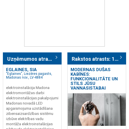
Uzņēmumos atrasts: 464
Rakstos atrasts: 1982
EGLAINES, SIA
MODERNAS DUŠAS
"Eglaines", Liezēres pagasts,
KABĪNES:
Madonas nov., LV-4884
FUNKCIONALITĀTE UN
STILS JŪSU
elektroinstalācija Madona
VANNASISTABAI
elektromontāžas darbi
elektroinstalācijas pakalpojumi
Madonas novadā LED
apgaismojuma uzstādīšana
zibensaizsardzības sistēmu
izbūve elektrības vadu
montāža elektroinstalācijas