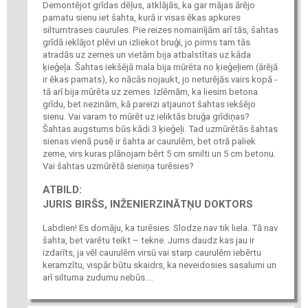
Demontējot grīdas dēļus, atklājās, ka gar mājas ārējo
pamatu sienu iet šahta, kurā ir visas ēkas apkures
siltumtrases caurules. Pie reizes nomainījām arī tās, šahtas
grīdā ieklājot plēvi un izliekot bruģi, jo pirms tam tās
atradās uz zemes un vietām bija atbalstītas uz kāda
ķieģeļa. Šahtas iekšējā mala bija mūrēta no ķieģeļiem (ārējā
ir ēkas pamats), ko nācās nojaukt, jo neturējās vairs kopā -
tā arī bija mūrēta uz zemes. Izlēmām, ka liesim betona
grīdu, bet nezinām, kā pareizi atjaunot šahtas iekšējo
sienu. Vai varam to mūrēt uz ieliktās bruģa grīdiņas?
Šahtas augstums būs kādi 3 ķieģeļi. Tad uzmūrētās šahtas
sienas vienā pusē ir šahta ar caurulēm, bet otrā paliek
zeme, virs kuras plānojam bērt 5 cm smilti un 5 cm betonu.
Vai šahtas uzmūrētā sieniņa turēsies?
ATBILD:
JURIS BIRŠS, INŽENIERZINĀTŅU DOKTORS
Labdien! Es domāju, ka turēsies. Slodze nav tik liela. Tā nav
šahta, bet varētu teikt – tekne. Jums daudz kas jau ir
izdarīts, ja vēl caurulēm virsū vai starp caurulēm iebērtu
keramzītu, vispār būtu skaidrs, ka neveidosies sasalumi un
arī siltuma zudumu nebūs....