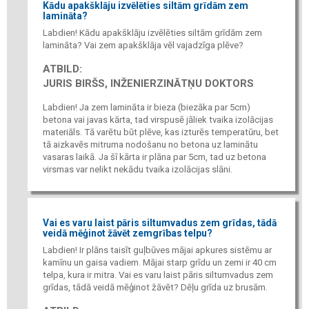
Kādu apakšklāju izvēlēties siltām grīdām zem
lamināta?
Labdien! Kādu apakšklāju izvēlēties siltām grīdām zem
lamināta? Vai zem apakšklāja vēl vajadzīga plēve?
ATBILD:
JURIS BIRŠS, INŽENIERZINĀTŅU DOKTORS
Labdien! Ja zem lamināta ir bieza (biezāka par 5cm)
betona vai javas kārta, tad virspusē jāliek tvaika izolācijas
materiāls. Tā varētu būt plēve, kas izturēs temperatūru, bet
tā aizkavēs mitruma nodošanu no betona uz laminātu
vasaras laikā. Ja šī kārta ir plāna par 5cm, tad uz betona
virsmas var nelikt nekādu tvaika izolācijas slāni.
Vai es varu laist pāris siltumvadus zem grīdas, tādā
veidā mēģinot žāvēt zemgrības telpu?
Labdien! Ir plāns taisīt guļbūves mājai apkures sistēmu ar
kamīnu un gaisa vadiem. Mājai starp grīdu un zemi ir 40 cm
telpa, kura ir mitra. Vai es varu laist pāris siltumvadus zem
grīdas, tādā veidā mēģinot žāvēt? Dēļu grīda uz brusām.