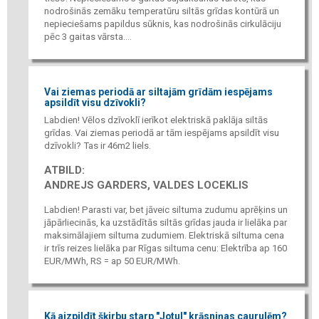
nodrošinās zemāku temperatūru siltās grīdas kontūrā un
nepieciešams papildus sūknis, kas nodrošinās cirkulāciju
pēc 3 gaitas vārsta....
Vai ziemas periodā ar siltajām grīdām iespējams
apsildīt visu dzīvokli?
Labdien! Vēlos dzīvoklī ierīkot elektriskā paklāja siltās
grīdas. Vai ziemas periodā ar tām iespējams apsildīt visu
dzīvokli? Tas ir 46m2 liels.
ATBILD:
ANDREJS GARDERS, VALDES LOCEKLIS
Labdien! Parasti var, bet jāveic siltuma zudumu aprēķins un
jāpārliecinās, ka uzstādītās siltās grīdas jauda ir lielāka par
maksimālajiem siltuma zudumiem. Elektriskā siltuma cena
ir trīs reizes lielāka par Rīgas siltuma cenu: Elektrība ap 160
EUR/MWh, RS = ap 50 EUR/MWh.
Kā aizpildīt šķirbu starp "Jotul" krāsniņas caurulēm?