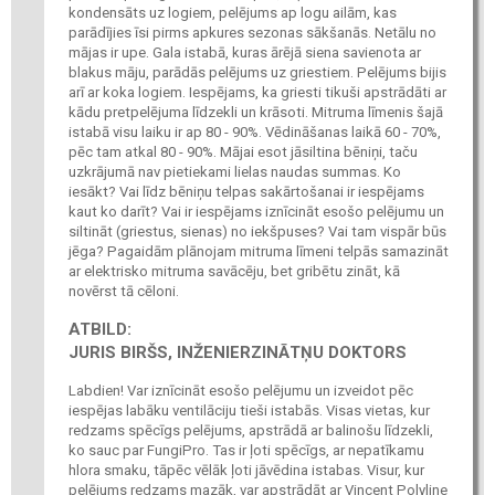
kondensāts uz logiem, pelējums ap logu ailām, kas
parādījies īsi pirms apkures sezonas sākšanās. Netālu no
mājas ir upe. Gala istabā, kuras ārējā siena savienota ar
blakus māju, parādās pelējums uz griestiem. Pelējums bijis
arī ar koka logiem. Iespējams, ka griesti tikuši apstrādāti ar
kādu pretpelējuma līdzekli un krāsoti. Mitruma līmenis šajā
istabā visu laiku ir ap 80 - 90%. Vēdināšanas laikā 60 - 70%,
pēc tam atkal 80 - 90%. Mājai esot jāsiltina bēniņi, taču
uzkrājumā nav pietiekami lielas naudas summas. Ko
iesākt? Vai līdz bēniņu telpas sakārtošanai ir iespējams
kaut ko darīt? Vai ir iespējams iznīcināt esošo pelējumu un
siltināt (griestus, sienas) no iekšpuses? Vai tam vispār būs
jēga? Pagaidām plānojam mitruma līmeni telpās samazināt
ar elektrisko mitruma savācēju, bet gribētu zināt, kā
novērst tā cēloni.
ATBILD:
JURIS BIRŠS, INŽENIERZINĀTŅU DOKTORS
Labdien! Var iznīcināt esošo pelējumu un izveidot pēc
iespējas labāku ventilāciju tieši istabās. Visas vietas, kur
redzams spēcīgs pelējums, apstrādā ar balinošu līdzekli,
ko sauc par FungiPro. Tas ir ļoti spēcīgs, ar nepatīkamu
hlora smaku, tāpēc vēlāk ļoti jāvēdina istabas. Visur, kur
pelējums redzams mazāk, var apstrādāt ar Vincent Polyline