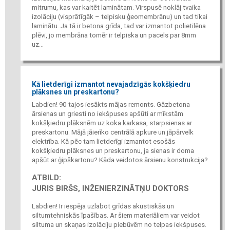
mitrumu, kas var kaitēt laminātam. Virspusē noklāj tvaika
izolāciju (visprātīgāk – telpisku ģeomembrānu) un tad tikai
laminātu. Ja tā ir betona grīda, tad var izmantot polietilēna
plēvi, jo membrāna tomēr ir telpiska un pacels par 8mm
uz...
Kā lietderīgi izmantot nevajadzīgās kokšķiedru
plāksnes un preskartonu?
Labdien! 90-tajos iesākts mājas remonts. Gāzbetona
ārsienas un griesti no iekšpuses apšūti ar mīkstām
kokšķiedru plāksnēm uz koka karkasa, starpsienas ar
preskartonu. Mājā jāierīko centrālā apkure un jāpārvelk
elektrība. Kā pēc tam lietderīgi izmantot esošās
kokšķiedru plāksnes un preskartonu, ja sienas ir doma
apšūt ar ģipškartonu? Kāda veidotos ārsienu konstrukcija?
ATBILD:
JURIS BIRŠS, INŽENIERZINĀTŅU DOKTORS
Labdien! Ir iespēja uzlabot grīdas akustiskās un
siltumtehniskās īpašības. Ar šiem materiāliem var veidot
siltuma un skaņas izolāciju piebūvēm no telpas iekšpuses.