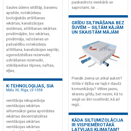
paskaidrots vienkārši un
Saules ūdens sildītāji, baseinu
saprotami, lai ...
apsilde, notekūdeņu
bioloģiskās attīrīšanas
GRĪDU SILTINĀŠANA BEZ
iekārtas, kanalizācijas
ŠUVĒM – SILTĀM KĀJĀM
sistēmas, attīrīšanas iekārtas
UN SKAISTĀM MĀJĀM
privātmājām, bio iekārtas,
privātmāju, ražošanas un
pašvaldību notekūdeņu
attīrīšana, kanalizācijas septiķi,
ugunsdzēsības rezervuāri,
uzkrāšanas rezervuāri,
stiklšķiedras tilpnes, naftas,
eļļas,
Pienāk ziema un atkal auksti?
Grīda ir šķība vai tajā ir daudz
K-TEHNOLOĢIJAS, SIA
komunikāciju? Vēlies jaunu,
Mālu 30, Rīga, LV-1058
skaistu grīdu, bet nezini, kā to
viegli un ātri nosiltināt, kā arī
ventilācija rekuperācija
iegū...
ventilācijas iekārtas
siltumsūkņi gaisa apstrādes
iekārtas decentralizētas
KĀDA SILTUMIZOLĀCIJA
ventilācijas iekārtas
IR VISPIEMĒROTĀKĀ
ventilācijas iekārtas
LATVIJAS KLIMATAM?