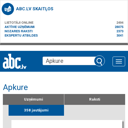
ABC.LV SKAITĻOS
LIETOTĀJI ONLINE
2494
AKTĪVIE UZŅĒMUMI
28075
NOZARES RAKSTI
2373
EKSPERTU ATBILDES
3041
Toggle
naviga
Apkure
Uzņēmumi
Raksti
358 jautājumi