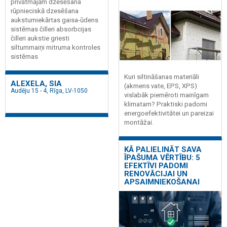
privātmājām dzesēšana
rūpnieciskā dzesēšana
aukstumiekārtas gaisa-ūdens
sistēmas čilleri absorbcijas
čilleri aukstie griesti
siltummaiņi mitruma kontroles
sistēmas
Kuri siltināšanas materiāli
ALEXELA, SIA
(akmens vate, EPS, XPS)
Audēju 15 - 4, Rīga, LV-1050
vislabāk piemēroti mainīgam
klimatam? Praktiski padomi
energoefektivitātei un pareizai
montāžai.
KĀ PALIELINĀT SAVA
ĪPAŠUMA VĒRTĪBU: 5
EFEKTĪVI PADOMI
RENOVĀCIJAI UN
APSAIMNIEKOŠANAI