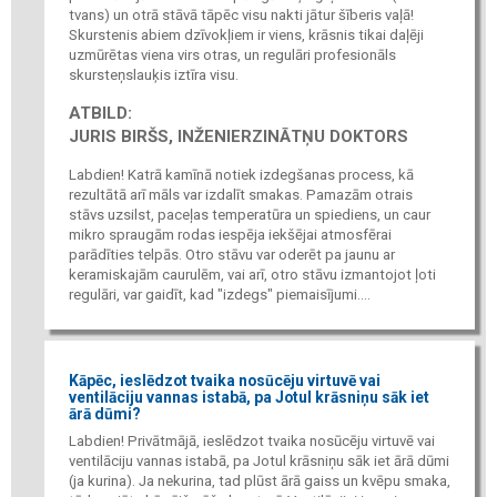
tvans) un otrā stāvā tāpēc visu nakti jātur šīberis vaļā!
Skurstenis abiem dzīvokļiem ir viens, krāsnis tikai daļēji
uzmūrētas viena virs otras, un regulāri profesionāls
skursteņslauķis iztīra visu.
ATBILD:
JURIS BIRŠS, INŽENIERZINĀTŅU DOKTORS
Labdien! Katrā kamīnā notiek izdegšanas process, kā
rezultātā arī māls var izdalīt smakas. Pamazām otrais
stāvs uzsilst, paceļas temperatūra un spiediens, un caur
mikro spraugām rodas iespēja iekšējai atmosfērai
parādīties telpās. Otro stāvu var oderēt pa jaunu ar
keramiskajām caurulēm, vai arī, otro stāvu izmantojot ļoti
regulāri, var gaidīt, kad "izdegs" piemaisījumi....
Kāpēc, ieslēdzot tvaika nosūcēju virtuvē vai
ventilāciju vannas istabā, pa Jotul krāsniņu sāk iet
ārā dūmi?
Labdien! Privātmājā, ieslēdzot tvaika nosūcēju virtuvē vai
ventilāciju vannas istabā, pa Jotul krāsniņu sāk iet ārā dūmi
(ja kurina). Ja nekurina, tad plūst ārā gaiss un kvēpu smaka,