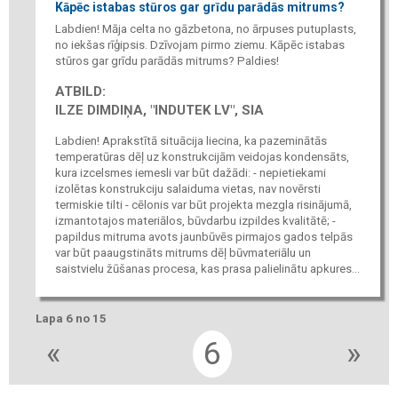
Kāpēc istabas stūros gar grīdu parādās mitrums?
Labdien! Māja celta no gāzbetona, no ārpuses putuplasts,
no iekšas rīģipsis. Dzīvojam pirmo ziemu. Kāpēc istabas
stūros gar grīdu parādās mitrums? Paldies!
ATBILD:
ILZE DIMDIŅA, "INDUTEK LV", SIA
Labdien! Aprakstītā situācija liecina, ka pazeminātās
temperatūras dēļ uz konstrukcijām veidojas kondensāts,
kura izcelsmes iemesli var būt dažādi: - nepietiekami
izolētas konstrukciju salaiduma vietas, nav novērsti
termiskie tilti - cēlonis var būt projekta mezgla risinājumā,
izmantotajos materiālos, būvdarbu izpildes kvalitātē; -
papildus mitruma avots jaunbūvēs pirmajos gados telpās
var būt paaugstināts mitrums dēļ būvmateriālu un
saistvielu žūšanas procesa, kas prasa palielinātu apkures...
Lapa 6 no 15
«
6
»