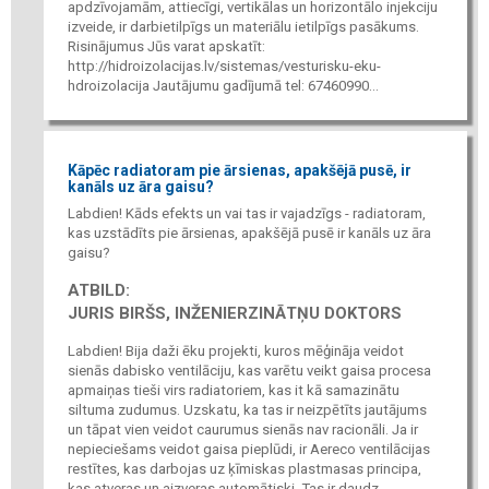
apdzīvojamām, attiecīgi, vertikālas un horizontālo injekciju
izveide, ir darbietilpīgs un materiālu ietilpīgs pasākums.
Risinājumus Jūs varat apskatīt:
http://hidroizolacijas.lv/sistemas/vesturisku-eku-
hdroizolacija Jautājumu gadījumā tel: 67460990...
Kāpēc radiatoram pie ārsienas, apakšējā pusē, ir
kanāls uz āra gaisu?
Labdien! Kāds efekts un vai tas ir vajadzīgs - radiatoram,
kas uzstādīts pie ārsienas, apakšējā pusē ir kanāls uz āra
gaisu?
ATBILD:
JURIS BIRŠS, INŽENIERZINĀTŅU DOKTORS
Labdien! Bija daži ēku projekti, kuros mēģināja veidot
sienās dabisko ventilāciju, kas varētu veikt gaisa procesa
apmaiņas tieši virs radiatoriem, kas it kā samazinātu
siltuma zudumus. Uzskatu, ka tas ir neizpētīts jautājums
un tāpat vien veidot caurumus sienās nav racionāli. Ja ir
nepieciešams veidot gaisa pieplūdi, ir Aereco ventilācijas
restītes, kas darbojas uz ķīmiskas plastmasas principa,
kas atveras un aizveras automātiski. Tas ir daudz