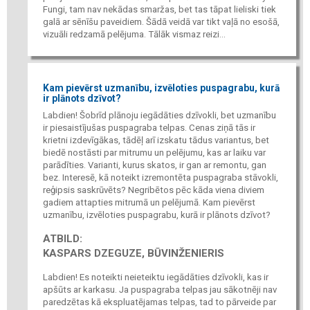
Fungi, tam nav nekādas smaržas, bet tas tāpat lieliski tiek
galā ar sēnīšu paveidiem. Šādā veidā var tikt vaļā no esošā,
vizuāli redzamā pelējuma. Tālāk vismaz reizi...
Kam pievērst uzmanību, izvēloties puspagrabu, kurā
ir plānots dzīvot?
Labdien! Šobrīd plānoju iegādāties dzīvokli, bet uzmanību
ir piesaistījušas puspagraba telpas. Cenas ziņā tās ir
krietni izdevīgākas, tādēļ arī izskatu tādus variantus, bet
biedē nostāsti par mitrumu un pelējumu, kas ar laiku var
parādīties. Varianti, kurus skatos, ir gan ar remontu, gan
bez. Interesē, kā noteikt izremontēta puspagraba stāvokli,
reģipsis saskrūvēts? Negribētos pēc kāda viena diviem
gadiem attapties mitrumā un pelējumā. Kam pievērst
uzmanību, izvēloties puspagrabu, kurā ir plānots dzīvot?
ATBILD:
KASPARS DZEGUZE, BŪVINŽENIERIS
Labdien! Es noteikti neieteiktu iegādāties dzīvokli, kas ir
apšūts ar karkasu. Ja puspagraba telpas jau sākotnēji nav
paredzētas kā ekspluatējamas telpas, tad to pārveide par