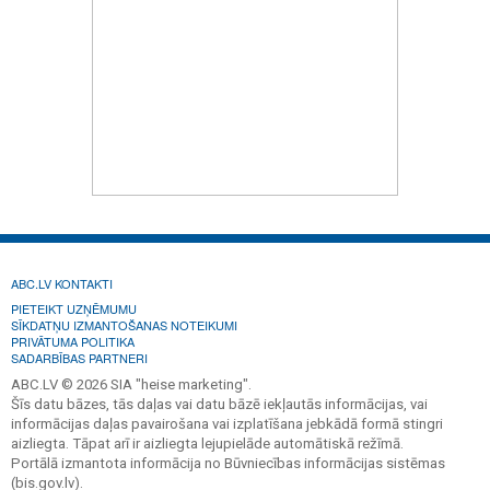
ABC.LV KONTAKTI
PIETEIKT UZŅĒMUMU
SĪKDATŅU IZMANTOŠANAS NOTEIKUMI
PRIVĀTUMA POLITIKA
SADARBĪBAS PARTNERI
ABC.LV © 2026 SIA "heise marketing".
Šīs datu bāzes, tās daļas vai datu bāzē iekļautās informācijas, vai
informācijas daļas pavairošana vai izplatīšana jebkādā formā stingri
aizliegta. Tāpat arī ir aizliegta lejupielāde automātiskā režīmā.
Portālā izmantota informācija no Būvniecības informācijas sistēmas
(bis.gov.lv).