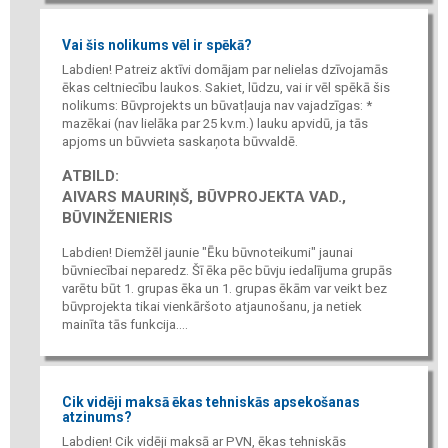
Vai šis nolikums vēl ir spēkā?
Labdien! Patreiz aktīvi domājam par nelielas dzīvojamās
ēkas celtniecību laukos. Sakiet, lūdzu, vai ir vēl spēkā šis
nolikums: Būvprojekts un būvatļauja nav vajadzīgas: *
mazēkai (nav lielāka par 25 kv.m.) lauku apvidū, ja tās
apjoms un būvvieta saskaņota būvvaldē.
ATBILD:
AIVARS MAURIŅŠ, BŪVPROJEKTA VAD.,
BŪVINŽENIERIS
Labdien! Diemžēl jaunie "Ēku būvnoteikumi" jaunai
būvniecībai neparedz. Šī ēka pēc būvju iedalījuma grupās
varētu būt 1. grupas ēka un 1. grupas ēkām var veikt bez
būvprojekta tikai vienkāršoto atjaunošanu, ja netiek
mainīta tās funkcija....
Cik vidēji maksā ēkas tehniskās apsekošanas
atzinums?
Labdien! Cik vidēji maksā ar PVN, ēkas tehniskās