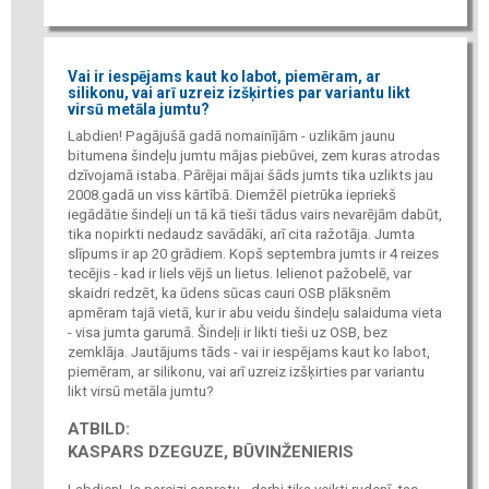
Vai ir iespējams kaut ko labot, piemēram, ar
silikonu, vai arī uzreiz izšķirties par variantu likt
virsū metāla jumtu?
Labdien! Pagājušā gadā nomainījām - uzlikām jaunu
bitumena šindeļu jumtu mājas piebūvei, zem kuras atrodas
dzīvojamā istaba. Pārējai mājai šāds jumts tika uzlikts jau
2008.gadā un viss kārtībā. Diemžēl pietrūka iepriekš
iegādātie šindeļi un tā kā tieši tādus vairs nevarējām dabūt,
tika nopirkti nedaudz savādāki, arī cita ražotāja. Jumta
slīpums ir ap 20 grādiem. Kopš septembra jumts ir 4 reizes
tecējis - kad ir liels vējš un lietus. Ielienot pažobelē, var
skaidri redzēt, ka ūdens sūcas cauri OSB plāksnēm
apmēram tajā vietā, kur ir abu veidu šindeļu salaiduma vieta
- visa jumta garumā. Šindeļi ir likti tieši uz OSB, bez
zemklāja. Jautājums tāds - vai ir iespējams kaut ko labot,
piemēram, ar silikonu, vai arī uzreiz izšķirties par variantu
likt virsū metāla jumtu?
ATBILD:
KASPARS DZEGUZE, BŪVINŽENIERIS