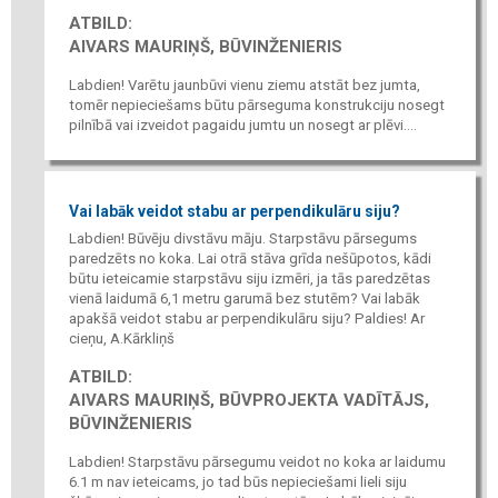
ATBILD:
AIVARS MAURIŅŠ, BŪVINŽENIERIS
Labdien! Varētu jaunbūvi vienu ziemu atstāt bez jumta,
tomēr nepieciešams būtu pārseguma konstrukciju nosegt
pilnībā vai izveidot pagaidu jumtu un nosegt ar plēvi....
Vai labāk veidot stabu ar perpendikulāru siju?
Labdien! Būvēju divstāvu māju. Starpstāvu pārsegums
paredzēts no koka. Lai otrā stāva grīda nešūpotos, kādi
būtu ieteicamie starpstāvu siju izmēri, ja tās paredzētas
vienā laidumā 6,1 metru garumā bez stutēm? Vai labāk
apakšā veidot stabu ar perpendikulāru siju? Paldies! Ar
cieņu, A.Kārkliņš
ATBILD:
AIVARS MAURIŅŠ, BŪVPROJEKTA VADĪTĀJS,
BŪVINŽENIERIS
Labdien! Starpstāvu pārsegumu veidot no koka ar laidumu
6.1 m nav ieteicams, jo tad būs nepieciešami lieli siju