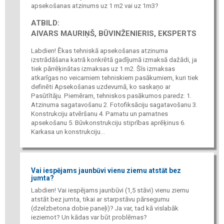
apsekošanas atzinums uz 1 m2 vai uz 1m3?
ATBILD:
AIVARS MAURIŅŠ, BŪVINŽENIERIS, EKSPERTS
Labdien! Ēkas tehniskā apsekošanas atzinuma
izstrādāšana katrā konkrētā gadījumā izmaksā dažādi, ja
tiek pārrēķinātas izmaksas uz 1 m2. Šīs izmaksas
atkarīgas no veicamiem tehniskiem pasākumiem, kuri tiek
definēti Apsekošanas uzdevumā, ko saskaņo ar
Pasūtītāju. Piemēram, tehniskos pasākumos paredz: 1.
Atzinuma sagatavošanu 2. Fotofiksāciju sagatavošanu 3.
Konstrukciju atvēršanu 4. Pamatu un pamatnes
apsekošanu 5. Būvkonstrukciju stiprības aprēķinus 6.
Karkasa un konstrukciju...
Vai iespējams jaunbūvi vienu ziemu atstāt bez
jumta?
Labdien! Vai iespējams jaunbūvi (1,5 stāvi) vienu ziemu
atstāt bez jumta, tikai ar starpstāvu pārsegumu
(dzelzbetona dobie paneļi)? Ja var, tad kā vislabāk
ieziemot? Un kādas var būt problēmas?