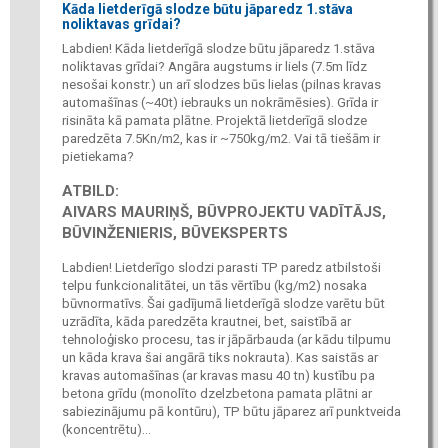
Kāda lietderīgā slodze būtu jāparedz 1.stāva
noliktavas grīdai?
Labdien! Kāda lietderīgā slodze būtu jāparedz 1.stāva
noliktavas grīdai? Angāra augstums ir liels (7.5m līdz
nesošai konstr.) un arī slodzes būs lielas (pilnas kravas
automašīnas (~40t) iebrauks un nokrāmēsies). Grīda ir
risināta kā pamata plātne. Projektā lietderīgā slodze
paredzēta 7.5Kn/m2, kas ir ~750kg/m2. Vai tā tiešām ir
pietiekama?
ATBILD:
AIVARS MAURIŅŠ, BŪVPROJEKTU VADĪTĀJS,
BŪVINŽENIERIS, BŪVEKSPERTS
Labdien! Lietderīgo slodzi parasti TP paredz atbilstoši
telpu funkcionalitātei, un tās vērtību (kg/m2) nosaka
būvnormatīvs. Šai gadījumā lietderīgā slodze varētu būt
uzrādīta, kāda paredzēta krautnei, bet, saistībā ar
tehnoloģisko procesu, tas ir jāpārbauda (ar kādu tilpumu
un kāda krava šai angārā tiks nokrauta). Kas saistās ar
kravas automašīnas (ar kravas masu 40 tn) kustību pa
betona grīdu (monolīto dzelzbetona pamata plātni ar
sabiezinājumu pā kontūru), TP būtu jāparez arī punktveida
(koncentrētu)...