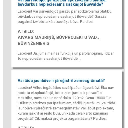
Vai pārveidojot garāžu par apdzīvojamu platību,
būvdarbus nepieciešams saskaņot Būvvaldē?
Labdien! Vai pārveidojot garāžu par apdzīvojamu platību,
būvdarbus nepieciešams saskaņot Būvvaldē? Garaža
pagalmā izvietota kā atsevišķa būve. Paldies!
ATBILD:
AIVARS MAURIŅŠ, BŪVPROJEKTU VAD.,
BŪVINŽENIERIS
Labdien! Jā, jums mainās funkcija un pārplānojums, līdz ar
to nepieciešams saskaņot Būvvaldē....
Vai tāda jaunbūve ir jāreģistrē zemesgrāmatā?
Labdien! Vēlos iegādāties savā īpašumā jaunbūvi. Ēka nav
nodota ekspluatācijā, bet ir zem jumta. Ir pievadīta
elektrība, sava aka un nosēdaka. 120m2, Cena 18000 Eur.
Trūkst pieredzes par īpašumiem, tādēļ ir jautājumi.Vai tāda
jaunbūve ir jāreģistrē zemesgrāmatā? Vai jābūt projektam,
kuram jāskrīt ar reālo būvi, un kādā ceļā kārto izmaiņas
projektā? Cik maksā projekta pagarināšana? Paldies!