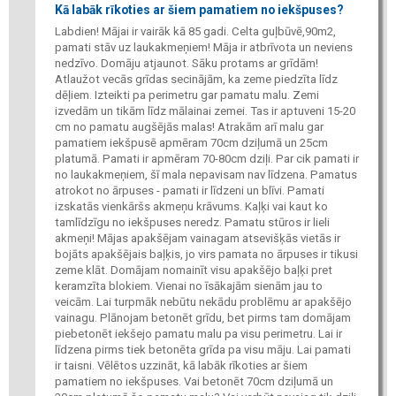
Kā labāk rīkoties ar šiem pamatiem no iekšpuses?
Labdien! Mājai ir vairāk kā 85 gadi. Celta guļbūvē,90m2,
pamati stāv uz laukakmeņiem! Māja ir atbrīvota un neviens
nedzīvo. Domāju atjaunot. Sāku protams ar grīdām!
Atlaužot vecās grīdas secinājām, ka zeme piedzīta līdz
dēļiem. Izteikti pa perimetru gar pamatu malu. Zemi
izvedām un tikām līdz mālainai zemei. Tas ir aptuveni 15-20
cm no pamatu augšējās malas! Atrakām arī malu gar
pamatiem iekšpusē apmēram 70cm dziļumā un 25cm
platumā. Pamati ir apmēram 70-80cm dziļi. Par cik pamati ir
no laukakmeņiem, šī mala nepavisam nav līdzena. Pamatus
atrokot no ārpuses - pamati ir līdzeni un blīvi. Pamati
izskatās vienkāršs akmeņu krāvums. Kaļķi vai kaut ko
tamlīdzīgu no iekšpuses neredz. Pamatu stūros ir lieli
akmeņi! Mājas apakšējam vainagam atsevišķās vietās ir
bojāts apakšējais baļķis, jo virs pamata no ārpuses ir tikusi
zeme klāt. Domājam nomainīt visu apakšējo baļķi pret
keramzīta blokiem. Vienai no īsākajām sienām jau to
veicām. Lai turpmāk nebūtu nekādu problēmu ar apakšējo
vainagu. Plānojam betonēt grīdu, bet pirms tam domājam
piebetonēt iekšejo pamatu malu pa visu perimetru. Lai ir
līdzena pirms tiek betonēta grīda pa visu māju. Lai pamati
ir taisni. Vēlētos uzzināt, kā labāk rīkoties ar šiem
pamatiem no iekšpuses. Vai betonēt 70cm dziļumā un