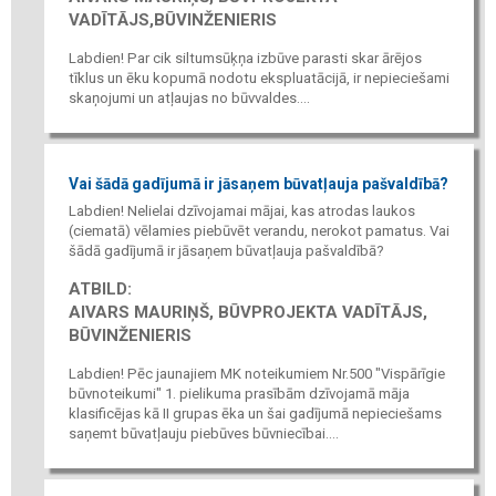
VADĪTĀJS,BŪVINŽENIERIS
Labdien! Par cik siltumsūķņa izbūve parasti skar ārējos
tīklus un ēku kopumā nodotu ekspluatācijā, ir nepieciešami
skaņojumi un atļaujas no būvvaldes....
Vai šādā gadījumā ir jāsaņem būvatļauja pašvaldībā?
Labdien! Nelielai dzīvojamai mājai, kas atrodas laukos
(ciematā) vēlamies piebūvēt verandu, nerokot pamatus. Vai
šādā gadījumā ir jāsaņem būvatļauja pašvaldībā?
ATBILD:
AIVARS MAURIŅŠ, BŪVPROJEKTA VADĪTĀJS,
BŪVINŽENIERIS
Labdien! Pēc jaunajiem MK noteikumiem Nr.500 "Vispārīgie
būvnoteikumi" 1. pielikuma prasībām dzīvojamā māja
klasificējas kā II grupas ēka un šai gadījumā nepieciešams
saņemt būvatļauju piebūves būvniecībai....