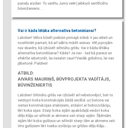
paneļu aizdari. To varētu Jums veikt jebkurš sertificēts
būvinženieris....
Vai ir kāda lētāka alternatīva betonēšanai?
Labdien! Vēlos būvēt piebūvi pirmajā stāvā. Ir jau ielieti un
nosiltināti pamati, kā arī sākts mūrēt sienas. Vēl joprojām
nav skaidrs, kā izbūvēt siltinātu grīdu. Vai ir kāda lētāka
alternatīva betonēšanai? Kāda? Ja nav - tad kā pareizi un
efektīvi iebetonēt, lai nesalst cauri?Vairāk gribētos, lai nav
jābetonē. Paldies!
ATBILD:
AIVARS MAURIŅŠ, BŪVPROJEKTA VADĪTĀJS,
BŪVINŽENIERTIS
Labdien! Siltinātu grīdu var izbūvēt arī nebetonējot, bet to
veidojot koka konstrukcijās šādā secībā: uz betona vai
cietas konstrukcijas stabiņiem, atdalot ar hidroizolāciju,
likt koka sijas. Starp koka sijām apakšdaļā veidot koka
dēļu klāju un siltināt ar akmens vati starp sijām. Šķērsām
sijām likt koka gulšņus un siltināt starp tām ar akmens vati.
Virs gulšņiem likt tvaika izolāciju un grīdas dēļu klāju....