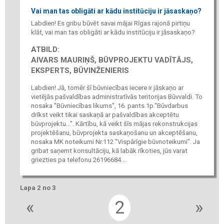
Vai man tas obligāti ar kādu institūciju ir jāsaskaņo?
Labdien! Es gribu būvēt savai mājai Rīgas rajonā pirtiņu
klāt, vai man tas obligāti ar kādu institūciju ir jāsaskaņo?
ATBILD:
AIVARS MAURIŅŠ, BŪVPROJEKTU VADĪTĀJS,
EKSPERTS, BŪVINŽENIERIS
Labdien! Jā, tomēr šī būvniecības iecere ir jāskaņo ar
vietējās pašvaldības administratīvās teritorijas Būvvaldi. To
nosaka "Būvniecības likums", 16. pants.1p."Būvdarbus
drīkst veikt tikai saskaņā ar pašvaldības akceptētu
būvprojektu...". Kārtību, kā veikt šīs mājas rekonstrukcijas
projektēšanu, būvprojekta saskaņošanu un akceptēšanu,
nosaka MK noteikumi Nr.112 "Vispārīgie būvnoteikumi". Ja
gribat saņemt konsultāciju, kā labāk rīkoties, jūs varat
griezties pa telefonu 26196684....
Lapa 2 no 3
«
2
»