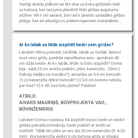
Vienīgi skaidu plāksni var likt tikai uz koka gulšņiem tieši
uz betona, bet tad jums jāievērtē tīrās grīdas augstuma
atzīme. Vēl ir citi varianti, bet tad ir jāveido savādāks grīdas
pīrāgs, kas arī atkarīgs no pielietotajamiem materiāliem....
Ar ko labāk un lētāk aizpildīt bedri zem grīdas?
Labdien! Vēlos precizēt, kā lētāk, labāk un foršāk. Ņemot
nost veco grīdu, pavērās nepatīkama aina - apmēram 40
cm dziļa bedre. Ar ko labāk, lētāk to būtu aizpildīt? Doma
bija - kādi 25 cm smiltis piebērt, plēvi, keramzītu - 20cm (
frakciju lielāku vai mazāku?), armatūru un 5-6 cm betonēt.
1) Uz keramzīta drīkst betonēt? 2) 5-6 cm betons nebūtu
par maz? 3) Ir vēl, kas būtu jāzina? Paldies!
ATBILD:
AIVARS MAURIŅŠ, BŪVPROJEKTA VAD.,
BŪVINŽENIERIS
Labdien! Doma ir pareiza, kā aizpildīt esošo bedri un veidot
grīdas pamatkonstrukciju: bedri piebērt ar smilti un
noblīvēt. Tālāk likt plēvi un virs tās 20 cm keramzītu (fr. 4-20
mm). Virs keramzīta veidot 6 cm betona grīdu ar stiegru