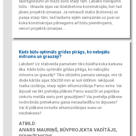
šķērsgriezumi un mazs solis starp tām. Labāks risinājums
būtu - tērauda sijas vai dzelzbetona konstrukcijās, bet tad
jāveic projektā izmaiņas. Ja netraucē stabs (kolonna) un
pasija starp tām, tad laidums sijām samazinās uz pusi un
koka konstrukcijas pārsegums arī būtu piemērojams,
veicot projektā izmaiņas....
Kāds būtu optimāls grīdas pīrāgs, ko nebojātu
mitrums un grauzēji?
Labdien! Uz stabveida pamatiem tiks būvēta koka karkasa
ēka. Kāds būtu optimāls grīdas pīrāgs, ko nebojātu
mitrums un grauzēji? Tiks izbūvēts pamata vainags, virs tā
divās kārtās sijas 50x200 mm ar soli 600mm. Iekšpusē
tvaika izolācija, starp sijām siltumizolācija Paroc extra. Vai
ārpusē var likt pretvēja plāksni Paroc was25t un papildus
cinkotu metāla sietu pret grauzējiem? Vai pretvēja plāksne
nodrošinās pietiekamu gaisa necaurlaidību no ārpuses?
Vai šī plāksne noturēs siltumizolācijas svaru un
neizlieksies?
ATBILD:
AIVARS MAURIŅŠ, BŪVPROJEKTA VADĪTĀJS,