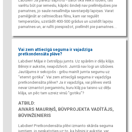
Labdien! Ja pareizi saprotu - darbi tika veikti rudenī, tas
varētu būt par iemeslu, kāpēc šindeļi nav pielīmējušies pie
pamatnes, jo saule nesalīmēja savstarpēji lapiņas. Varat
pamēģināt ar celtniecības fēnu, kam var regulēt
temperatūru, uzstādīt 400-500 grādus un uzsildīt lapiņu
pamatnes un, ar rulīti piespiežot, pielīmēt pie pamatnes....
Vai zem attiecīgā seguma ir vajadzīga
pretkondensāta plēve?
Labdien! Mājai ir četrslīpju jumts. Uz spārēm ir dēļu klājs.
Bēniņi ir aukstie, neapdzīvoti. Jumtā nav logi un izbūves.
Jautājums ir sekojošs - gribu mainīt jumta segumu uz
"eternit gotika". Vai zem attiecīgā seguma ir vajadzīga
pretkondensāta plēve? Ja ir vajadzīga, vai plēves vietā
nevar izmantot pergamintu, kuru klāj pa taisno uz dēļu
klāja, un pēc tam uzreiz virsū "gotiku"?
ATBILD:
AIVARS MAURIŅŠ, BŪVPROJEKTA VADĪTĀJS,
BŪVINŽENIERIS
Labdien! Pretkondensāta plēvi izmanto skārda seguma
jumtiem, jo neskatoties uz to, ka bēniņi ir aukstie, var