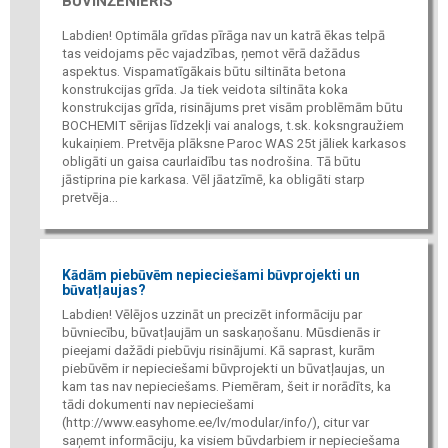
BŪVINŽENIERIS
Labdien! Optimāla grīdas pīrāga nav un katrā ēkas telpā
tas veidojams pēc vajadzības, ņemot vērā dažādus
aspektus. Vispamatīgākais būtu siltināta betona
konstrukcijas grīda. Ja tiek veidota siltināta koka
konstrukcijas grīda, risinājums pret visām problēmām būtu
BOCHEMIT sērijas līdzekļi vai analogs, t.sk. koksngraužiem
kukaiņiem. Pretvēja plāksne Paroc WAS 25t jāliek karkasos
obligāti un gaisa caurlaidību tas nodrošina. Tā būtu
jāstiprina pie karkasa. Vēl jāatzīmē, ka obligāti starp
pretvēja...
Kādām piebūvēm nepieciešami būvprojekti un
būvatļaujas?
Labdien! Vēlējos uzzināt un precizēt informāciju par
būvniecību, būvatļaujām un saskaņošanu. Mūsdienās ir
pieejami dažādi piebūvju risinājumi. Kā saprast, kurām
piebūvēm ir nepieciešami būvprojekti un būvatļaujas, un
kam tas nav nepieciešams. Piemēram, šeit ir norādīts, ka
tādi dokumenti nav nepieciešami
(http://www.easyhome.ee/lv/modular/info/), citur var
saņemt informāciju, ka visiem būvdarbiem ir nepieciešama