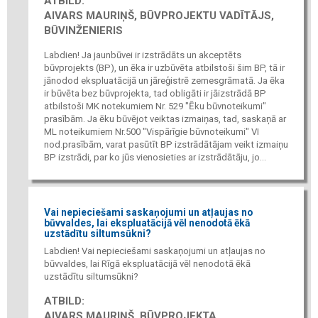
ATBILD:
AIVARS MAURIŅŠ, BŪVPROJEKTU VADĪTĀJS,
BŪVINŽENIERIS
Labdien! Ja jaunbūvei ir izstrādāts un akceptēts
būvprojekts (BP), un ēka ir uzbūvēta atbilstoši šim BP, tā ir
jānodod ekspluatācijā un jāreģistrē zemesgrāmatā. Ja ēka
ir būvēta bez būvprojekta, tad obligāti ir jāizstrādā BP
atbilstoši MK notekumiem Nr. 529 "Ēku būvnoteikumi"
prasībām. Ja ēku būvējot veiktas izmaiņas, tad, saskaņā ar
ML noteikumiem Nr.500 "Vispārīgie būvnoteikumi" VI
nod.prasībām, varat pasūtīt BP izstrādātājam veikt izmaiņu
BP izstrādi, par ko jūs vienosieties ar izstrādātāju, jo...
Vai nepieciešami saskaņojumi un atļaujas no
būvvaldes, lai ekspluatācijā vēl nenodotā ēkā
uzstādītu siltumsūkni?
Labdien! Vai nepieciešami saskaņojumi un atļaujas no
būvvaldes, lai Rīgā ekspluatācijā vēl nenodotā ēkā
uzstādītu siltumsūkni?
ATBILD:
AIVARS MAURIŅŠ, BŪVPROJEKTA