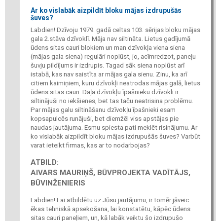
Ar ko vislabāk aizpildīt bloku mājas izdrupušās
šuves?
Labdien! Dzīvoju 1979. gadā celtas 103. sērijas bloku mājas
gala 2.stāva dzīvoklī. Māja nav siltināta. Lietus gadījumā
ūdens sitas cauri blokiem un man dzīvokļa viena siena
(mājas gala siena) regulāri noplūst, jo, acīmredzot, paneļu
šuvju pildījums ir izdrupis. Tagad sāk siena noplūst arī
istabā, kas nav saistīta ar mājas gala sienu. Zinu, ka arī
citiem kaimiņiem, kuru dzīvokļi neatrodas mājas galā, lietus
ūdens sitas cauri. Daļa dzīvokļu īpašnieku dzīvokli ir
siltinājuši no iekšienes, bet tas taču neatrisina problēmu.
Par mājas galu siltināšanu dzīvokļu īpašnieki esam
kopsapulcēs runājuši, bet diemžēl viss apstājas pie
naudas jautājuma. Esmu spiesta pati meklēt risinājumu. Ar
ko vislabāk aizpildīt bloku mājas izdrupušās šuves? Varbūt
varat ieteikt firmas, kas ar to nodarbojas?
ATBILD:
AIVARS MAURIŅŠ, BŪVPROJEKTA VADĪTĀJS,
BŪVINŽENIERIS
Labdien! Lai atbildētu uz Jūsu jautājumu, ir tomēr jāveic
ēkas tehniskā apsekošana, lai konstatētu, kāpēc ūdens
sitas cauri paneļiem, un, kā labāk veiktu šo izdrupušo