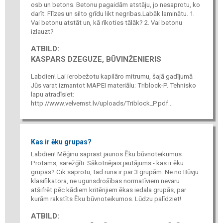
osb un betons. Betonu pagaidām atstāju, jo nesaprotu, ko
darīt. Flīzes un silto grīdu likt negribas.Labāk laminātu. 1.
Vai betonu atstāt un, kā rīkoties tālāk? 2. Vai betonu
izlauzt?
ATBILD:
KASPARS DZEGUZE, BŪVINŽENIERIS
Labdien! Lai ierobežotu kapilāro mitrumu, šajā gadījumā
Jūs varat izmantot MAPEI materiālu: Triblock-P. Tehnisko
lapu atradīsiet:
http://www.velvemst.lv/uploads/Triblock_P.pdf...
Kas ir ēku grupas?
Labdien! Mēģinu saprast jaunos Ēku būvnoteikumus.
Protams, sarežģīti. Sākotnējais jautājums - kas ir ēku
grupas? Cik saprotu, tad runa ir par 3 grupām. Ne no Būvju
klasifikatora, ne ugunsdrošības normatīviem nevaru
atšifrēt pēc kādiem kritērijiem ēkas iedala grupās, par
kurām rakstīts Ēku būvnoteikumos. Lūdzu palīdziet!
ATBILD: