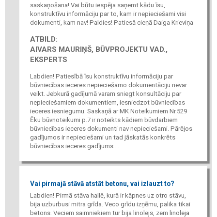
saskaņošana! Vai būtu iespēja saņemt kādu īsu,
konstruktīvu informāciju par to, kam ir nepieciešami visi
dokumenti, kam nav! Paldies! Patiesā cieņā Daiga Krieviņa
ATBILD:
AIVARS MAURIŅŠ, BŪVPROJEKTU VAD.,
EKSPERTS
Labdien! Patiesībā īsu konstruktīvu informāciju par
būvniecības ieceres nepieciešamo dokumentāciju nevar
veikt. Jebkurā gadījumā varam sniegt konsultāciju par
nepieciešamiem dokumentiem, iesniedzot būvniecības
ieceres iesniegumu. Saskaņā ar MK Noteikumiem Nr.529
Ēku būvnoteikumi p.7 ir noteikts kādiem būvdarbiem
būvniecības ieceres dokumenti nav nepieciešami. Pārējos
gadījumos ir nepieciešami un tad jāskatās konkrēts
būvniecības ieceres gadījums....
Vai pirmajā stāvā atstāt betonu, vai izlauzt to?
Labdien! Pirmā stāva hallē, kurā ir kāpnes uz otro stāvu,
bija uzburbusi mitra grīda. Veco grīdu izņēmu, palika tikai
betons. Veciem saimniekiem tur bija linolejs, zem linoleja