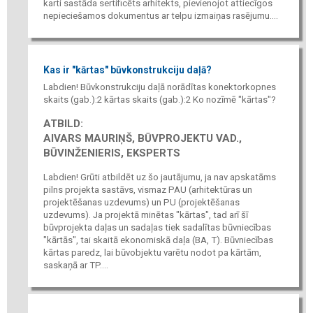
karti sastāda sertificēts arhitekts, pievienojot attiecīgos
nepieciešamos dokumentus ar telpu izmaiņas rasējumu....
Kas ir "kārtas" būvkonstrukciju daļā?
Labdien! Būvkonstrukciju daļā norādītas konektorkopnes
skaits (gab.):2 kārtas skaits (gab.):2 Ko nozīmē "kārtas"?
ATBILD:
AIVARS MAURIŅŠ, BŪVPROJEKTU VAD.,
BŪVINŽENIERIS, EKSPERTS
Labdien! Grūti atbildēt uz šo jautājumu, ja nav apskatāms
pilns projekta sastāvs, vismaz PAU (arhitektūras un
projektēšanas uzdevums) un PU (projektēšanas
uzdevums). Ja projektā minētas "kārtas", tad arī šī
būvprojekta daļas un sadaļas tiek sadalītas būvniecības
"kārtās", tai skaitā ekonomiskā daļa (BA, T). Būvniecības
kārtas paredz, lai būvobjektu varētu nodot pa kārtām,
saskaņā ar TP....