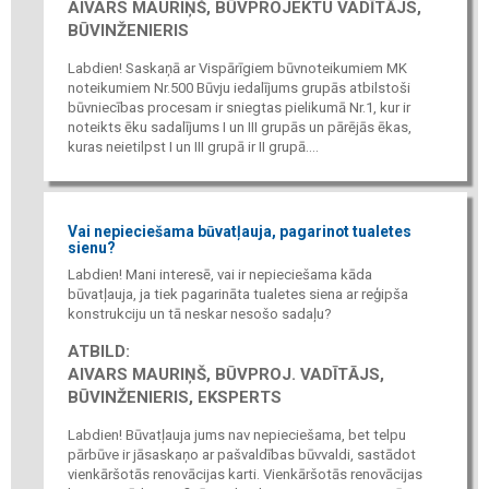
AIVARS MAURIŅŠ, BŪVPROJEKTU VADĪTĀJS,
BŪVINŽENIERIS
Labdien! Saskaņā ar Vispārīgiem būvnoteikumiem MK
noteikumiem Nr.500 Būvju iedalījums grupās atbilstoši
būvniecības procesam ir sniegtas pielikumā Nr.1, kur ir
noteikts ēku sadalījums I un III grupās un pārējās ēkas,
kuras neietilpst I un III grupā ir II grupā....
Vai nepieciešama būvatļauja, pagarinot tualetes
sienu?
Labdien! Mani interesē, vai ir nepieciešama kāda
būvatļauja, ja tiek pagarināta tualetes siena ar reģipša
konstrukciju un tā neskar nesošo sadaļu?
ATBILD:
AIVARS MAURIŅŠ, BŪVPROJ. VADĪTĀJS,
BŪVINŽENIERIS, EKSPERTS
Labdien! Būvatļauja jums nav nepieciešama, bet telpu
pārbūve ir jāsaskaņo ar pašvaldības būvvaldi, sastādot
vienkāršotās renovācijas karti. Vienkāršotās renovācijas