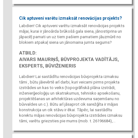
Cik aptuveni varētu izmaksāt renovācijas projekts?
Labdien! Cik aptuveni varētu izmaksāt renovācijas projekts
mājai, kurai ir jānoārda brūkošā gala siena, jānostiprina un
jāpacēļ pamati un uz tiem pašiem pamatiem jāuzmūrē no
blokiem atpakaļ siena un jānomaina jumta segums?
ATBILD:
AIVARS MAURIŅŠ, BŪVPROJEKTA VADĪTĀJS,
EKSPERTS, BŪVIŽENIERIS
Labdien! Lai sastādītu renovācijas būvprojekta izmaksu
tāmi , būtu jāievērtē arī darbi, kuri veicami pirms projekta
izstrādes un kas to veiks (topogrāfiskā plāna izstrādi,
inženierģeoloģiju un skatrakumus, tehnisko apsekošanu,
projektēšanas un arhitektūras uzdevuma saņemšanu no
būvvaldes un c.). Būtu arī jāsaprot cik sarežģīta ir mājas
konstrukcija un cik stāvu ir ēkai. Tāpēc, lai sastādītu
korektu mājas renovācijas būvprojekta izstrādes izmaksu
tāmi, varētu griezsties pie mums (mob. t. 26196684),...