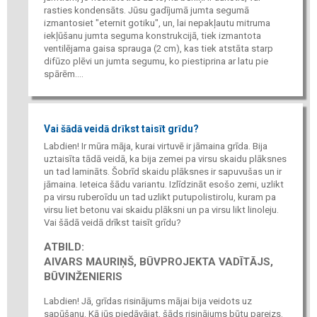
rasties kondensāts. Jūsu gadījumā jumta segumā
izmantosiet "eternit gotiku", un, lai nepakļautu mitruma
iekļūšanu jumta seguma konstrukcijā, tiek izmantota
ventilējama gaisa sprauga (2 cm), kas tiek atstāta starp
difūzo plēvi un jumta segumu, ko piestiprina ar latu pie
spārēm....
Vai šādā veidā drīkst taisīt grīdu?
Labdien! Ir mūra māja, kurai virtuvē ir jāmaina grīda. Bija
uztaisīta tādā veidā, ka bija zemei pa virsu skaidu plāksnes
un tad lamināts. Šobrīd skaidu plāksnes ir sapuvušas un ir
jāmaina. Ieteica šādu variantu. Izlīdzināt esošo zemi, uzlikt
pa virsu ruberoīdu un tad uzlikt putupolistirolu, kuram pa
virsu liet betonu vai skaidu plāksni un pa virsu likt linoleju.
Vai šādā veidā drīkst taisīt grīdu?
ATBILD:
AIVARS MAURIŅŠ, BŪVPROJEKTA VADĪTĀJS,
BŪVINŽENIERIS
Labdien! Jā, grīdas risinājums mājai bija veidots uz
sapūšanu. Kā jūs piedāvājat, šāds risinājums būtu pareizs.