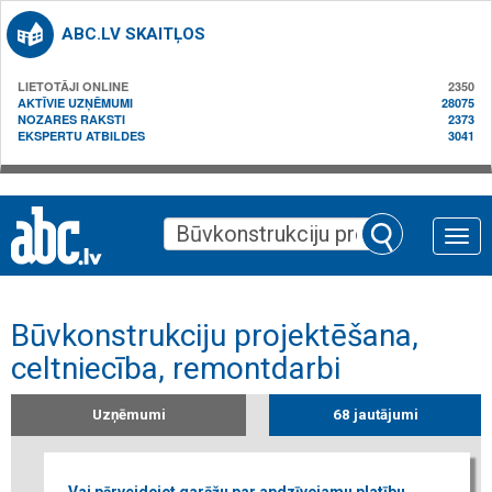
ABC.LV SKAITĻOS
LIETOTĀJI ONLINE
2350
AKTĪVIE UZŅĒMUMI
28075
NOZARES RAKSTI
2373
EKSPERTU ATBILDES
3041
Toggle
naviga
Būvkonstrukciju projektēšana,
celtniecība, remontdarbi
Uzņēmumi
68 jautājumi