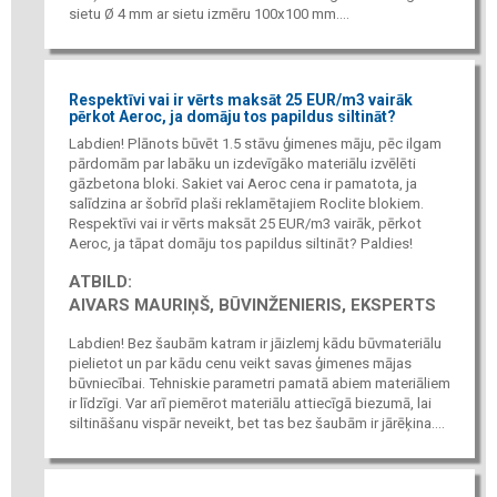
sietu Ø 4 mm ar sietu izmēru 100x100 mm....
Respektīvi vai ir vērts maksāt 25 EUR/m3 vairāk
pērkot Aeroc, ja domāju tos papildus siltināt?
Labdien! Plānots būvēt 1.5 stāvu ģimenes māju, pēc ilgam
pārdomām par labāku un izdevīgāko materiālu izvēlēti
gāzbetona bloki. Sakiet vai Aeroc cena ir pamatota, ja
salīdzina ar šobrīd plaši reklamētajiem Roclite blokiem.
Respektīvi vai ir vērts maksāt 25 EUR/m3 vairāk, pērkot
Aeroc, ja tāpat domāju tos papildus siltināt? Paldies!
ATBILD:
AIVARS MAURIŅŠ, BŪVINŽENIERIS, EKSPERTS
Labdien! Bez šaubām katram ir jāizlemj kādu būvmateriālu
pielietot un par kādu cenu veikt savas ģimenes mājas
būvniecībai. Tehniskie parametri pamatā abiem materiāliem
ir līdzīgi. Var arī piemērot materiālu attiecīgā biezumā, lai
siltināšanu vispār neveikt, bet tas bez šaubām ir jārēķina....