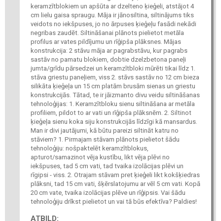
keramzītblokiem un apšūta ar dzelteno ķieģeli, atstājot 4
cm lielu gaisa spraugu. Māja ir jānosiltina, siltinājums tiks
veidots no iekšpuses, jo no ārpuses ķieģeļu fasādi nekādi
negribas zaudēt. Siltināšanai plānots pielietot metāla
profilus ar vates pildījumu un rīģipša plāksnes. Mājas
konstrukcija: 2 stāvu māja ar pagrabstāvu, kur pagrabs
sastāv no pamatu blokiem, dobtie dzelzbetona paneļi
jumta/grīdu pārsedzei un keramzītbloki mūrēti tikai līdz 1.
stāva griestu paneļiem, viss 2. stāvs sastāv no 12 cm bieza
silikāta ķieģeļa un 15 cm platām brusām sienas un griestu
konstrukcijās. Tātad, te ir jāizmanto divu veidu siltināšanas
tehnoloģijas: 1. Keramzītbloku sienu siltināšana ar metāla
profiliem, pildot to ar vati un rīģipša plāksnēm. 2. Siltinot
ķieģeļa sienu koka siju konstrukcijās līdzīgi kā mansardus.
Man ir divi jautājumi, kā būtu pareizi siltināt katru no
stāviem? 1. Pirmajam stāvam plānots pielietot šādu
tehnoloģiju: nošpaktelēt keramzītblokus,
apturot/samazinot vēja kustību, likt vēja plēvi no
iekšpuses, tad 5 cm vati, tad tvaika izolācijas plēvi un
rīgipsi - viss. 2. Otrajam stāvam pret ķieģeli likt kokšķiedras
plāksni, tad 15 cm vati, šķērslatojumu ar vēl 5 cm vati. Kopā
20 cm vate, tvaika izolācijas plēve un rīģipsis. Vai šādu
tehnoloģiju drīkst pielietot un vai tā būs efektīva? Paldies!
ATBILD: