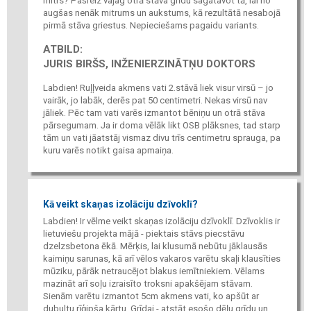
mitrs? Pašreiz vajag otrā stāva grīdu sagatavot tā, lai no
augšas nenāk mitrums un aukstums, kā rezultātā nesabojā
pirmā stāva griestus. Nepieciešams pagaidu variants.
ATBILD:
JURIS BIRŠS, INŽENIERZINĀTŅU DOKTORS
Labdien! Ruļļveida akmens vati 2.stāvā liek visur virsū – jo
vairāk, jo labāk, derēs pat 50 centimetri. Nekas virsū nav
jāliek. Pēc tam vati varēs izmantot bēniņu un otrā stāva
pārsegumam. Ja ir doma vēlāk likt OSB plāksnes, tad starp
tām un vati jāatstāj vismaz divu trīs centimetru sprauga, pa
kuru varēs notikt gaisa apmaiņa.
Kā veikt skaņas izolāciju dzīvoklī?
Labdien! Ir vēlme veikt skaņas izolāciju dzīvoklī. Dzīvoklis ir
lietuviešu projekta mājā - piektais stāvs piecstāvu
dzelzsbetona ēkā. Mērķis, lai klusumā nebūtu jāklausās
kaimiņu sarunas, kā arī vēlos vakaros varētu skaļi klausīties
mūziku, pārāk netraucējot blakus iemītniekiem. Vēlams
mazināt arī soļu izraisīto troksni apakšējam stāvam.
Sienām varētu izmantot 5cm akmens vati, ko apšūt ar
dubultu rīģipša kārtu. Grīdai - atstāt esošo dēļu grīdu un