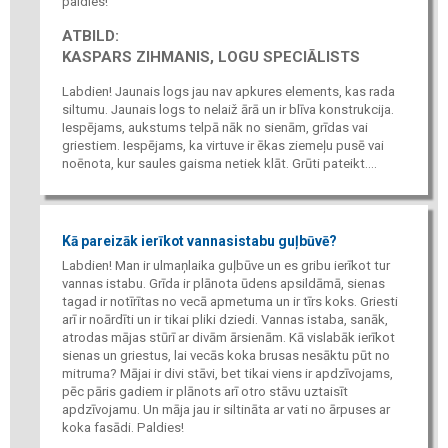
paldies!
ATBILD:
KASPARS ZIHMANIS, LOGU SPECIĀLISTS
Labdien! Jaunais logs jau nav apkures elements, kas rada
siltumu. Jaunais logs to nelaiž ārā un ir blīva konstrukcija.
Iespējams, aukstums telpā nāk no sienām, grīdas vai
griestiem. Iespējams, ka virtuve ir ēkas ziemeļu pusē vai
noēnota, kur saules gaisma netiek klāt. Grūti pateikt....
Kā pareizāk ierīkot vannasistabu guļbūvē?
Labdien! Man ir ulmaņlaika guļbūve un es gribu ierīkot tur
vannas istabu. Grīda ir plānota ūdens apsildāmā, sienas
tagad ir notīrītas no vecā apmetuma un ir tīrs koks. Griesti
arī ir noārdīti un ir tikai pliki dziedi. Vannas istaba, sanāk,
atrodas mājas stūrī ar divām ārsienām. Kā vislabāk ierīkot
sienas un griestus, lai vecās koka brusas nesāktu pūt no
mitruma? Mājai ir divi stāvi, bet tikai viens ir apdzīvojams,
pēc pāris gadiem ir plānots arī otro stāvu uztaisīt
apdzīvojamu. Un māja jau ir siltināta ar vati no ārpuses ar
koka fasādi. Paldies!