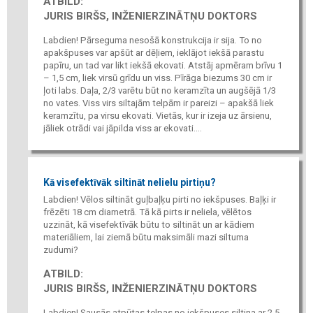
ATBILD:
JURIS BIRŠS, INŽENIERZINĀTŅU DOKTORS
Labdien! Pārseguma nesošā konstrukcija ir sija. To no
apakšpuses var apšūt ar dēļiem, ieklājot iekšā parastu
papīru, un tad var likt iekšā ekovati. Atstāj apmēram brīvu 1
– 1,5 cm, liek virsū grīdu un viss. Pīrāga biezums 30 cm ir
ļoti labs. Daļa, 2/3 varētu būt no keramzīta un augšējā 1/3
no vates. Viss virs siltajām telpām ir pareizi – apakšā liek
keramzītu, pa virsu ekovati. Vietās, kur ir izeja uz ārsienu,
jāliek otrādi vai jāpilda viss ar ekovati....
Kā visefektīvāk siltināt nelielu pirtiņu?
Labdien! Vēlos siltināt guļbaļķu pirti no iekšpuses. Baļķi ir
frēzēti 18 cm diametrā. Tā kā pirts ir neliela, vēlētos
uzzināt, kā visefektīvāk būtu to siltināt un ar kādiem
materiāliem, lai ziemā būtu maksimāli mazi siltuma
zudumi?
ATBILD:
JURIS BIRŠS, INŽENIERZINĀTŅU DOKTORS
Labdien! Sausās atpūtas telpas no iekšpuses siltina ar 2,5