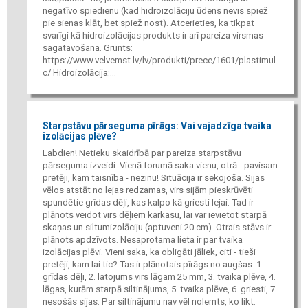
negatīvo spiedienu (kad hidroizolāciju ūdens nevis spiež
pie sienas klāt, bet spiež nost). Atcerieties, ka tikpat
svarīgi kā hidroizolācijas produkts ir arī pareiza virsmas
sagatavošana. Grunts:
https://www.velvemst.lv/lv/produkti/prece/1601/plastimul-
c/ Hidroizolācija:...
Starpstāvu pārseguma pīrāgs: Vai vajadzīga tvaika
izolācijas plēve?
Labdien! Netieku skaidrībā par pareiza starpstāvu
pārseguma izveidi. Vienā forumā saka vienu, otrā - pavisam
pretēji, kam taisnība - nezinu! Situācija ir sekojoša. Sijas
vēlos atstāt no lejas redzamas, virs sijām pieskrūvēti
spundētie grīdas dēļi, kas kalpo kā griesti lejai. Tad ir
plānots veidot virs dēļiem karkasu, lai var ievietot starpā
skaņas un siltumizolāciju (aptuveni 20 cm). Otrais stāvs ir
plānots apdzīvots. Nesaprotama lieta ir par tvaika
izolācijas plēvi. Vieni saka, ka obligāti jāliek, citi - tieši
pretēji, kam lai tic? Tas ir plānotais pīrāgs no augšas: 1.
grīdas dēļi, 2. latojums virs lāgam 25 mm, 3. tvaika plēve, 4.
lāgas, kurām starpā siltinājums, 5. tvaika plēve, 6. griesti, 7.
nesošās sijas. Par siltinājumu nav vēl nolemts, ko likt.