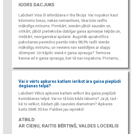
IGORS DACJUKS
Labdien! Visa šī siltināšana ir tīra fikcija. Var nopakot kaut
kilometru biezu, nekas nemainīsies, tikai būs radīts
mākslīgs mitrums. Pirmkārt, sienām jābūt sausām un,
otrkārt, jābūt pietiekošai dabīgai gaisa apmaiņai telpās un,
treškārt, neorganiskai apdarei. Augstāk aprakstītos
pakošanas paveidos pastāv risks 98,9% radīt sienās
mākslīgu mitrumu, un neviens nav sasildījies ar slapju
džemperi. Un kāpēc sienā ir gaisa sprauga? Termosa
kannai arī ir gaisa sprauga, bet tā nav nopakota. Protams,...
Vai ir vērts apkures katlam ierīkot āra gaisa pieplūdi
degšanas telpā?
Labdien! Vēlos apkures katlam ierīkot āra gaisa pieplūdi
kurināšanas telpā. Vai no tā būs kāds labums? Ja jā, tad -
kā to ierīkot, kādam jāb caurules diametram? Apkures
katls SIME 30 kw. Paldies jau iepriekš!
ATBILD:
AR CIEŅU, RAITIS BĒRTIŅŠ, VALDES LOCEKLIS