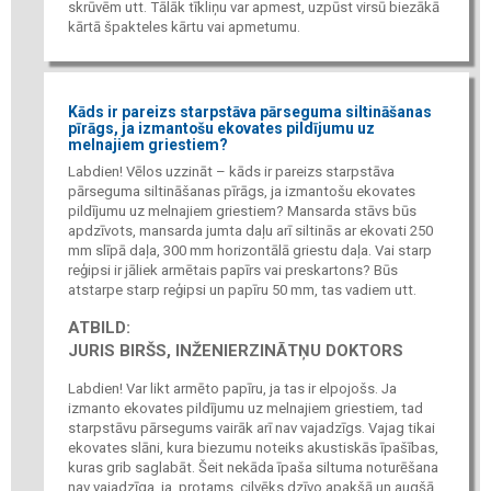
skrūvēm utt. Tālāk tīkliņu var apmest, uzpūst virsū biezākā
kārtā špakteles kārtu vai apmetumu.
Kāds ir pareizs starpstāva pārseguma siltināšanas
pīrāgs, ja izmantošu ekovates pildījumu uz
melnajiem griestiem?
Labdien! Vēlos uzzināt – kāds ir pareizs starpstāva
pārseguma siltināšanas pīrāgs, ja izmantošu ekovates
pildījumu uz melnajiem griestiem? Mansarda stāvs būs
apdzīvots, mansarda jumta daļu arī siltinās ar ekovati 250
mm slīpā daļa, 300 mm horizontālā griestu daļa. Vai starp
reģipsi ir jāliek armētais papīrs vai preskartons? Būs
atstarpe starp reģipsi un papīru 50 mm, tas vadiem utt.
ATBILD:
JURIS BIRŠS, INŽENIERZINĀTŅU DOKTORS
Labdien! Var likt armēto papīru, ja tas ir elpojošs. Ja
izmanto ekovates pildījumu uz melnajiem griestiem, tad
starpstāvu pārsegums vairāk arī nav vajadzīgs. Vajag tikai
ekovates slāni, kura biezumu noteiks akustiskās īpašības,
kuras grib saglabāt. Šeit nekāda īpaša siltuma noturēšana
nav vajadzīga, ja, protams, cilvēks dzīvo apakšā un augšā.