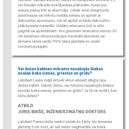
cm biezām mīkstās kokšķiedras plāksnēm, kuras pie
sienas piešuj klāt ar skavotāju. Uzliek virsū stiegrojošu
plastmasas vai mīkstu metāla sietiņu un apmet ar
dekoratīvo apmetumu. Var arī apšūt ar kādu dekoratīvo
plākšņveida materiālu. Grīdām ieteicams būt ar silto
pagrīdi vai apsildāmām. Virs griestiem ieteicams vismaz 30
cm beramais siltumizolācijas materiāls ekovates vai
akmens vates veidā. Pirts telpa jāatdala no visām
norobežojošajām...
Vai dušas kabīnes mitrums nesabojās blakus
esošās koka sienas, griestus un grīdu?
Labdien! Lauku mājā virtuvē vēlos iebūvēt slēgta tipa
dušas kabīni. Sakiet, lūdzu, vai mitrums nesabojās blakus
esošās koka sienas, griestus un grīdu? Ja tā var notikt, kas
būtu jādara?
ATBILD:
JURIS BIRŠS, INŽENIERZINĀTŅU DOKTORS
Labdien! Pareizi būtu veidot atdalošo kārtu. No ārsienas
jāatstāj 5 cm nost, un tad veido vieglmetāla vai koka