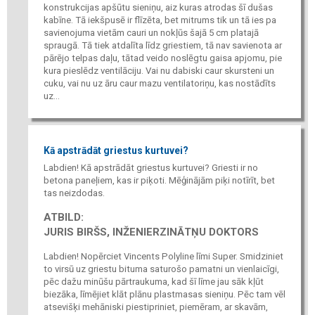
konstrukcijas apšūtu sieniņu, aiz kuras atrodas šī dušas
kabīne. Tā iekšpusē ir flīzēta, bet mitrums tik un tā ies pa
savienojuma vietām cauri un nokļūs šajā 5 cm platajā
spraugā. Tā tiek atdalīta līdz griestiem, tā nav savienota ar
pārējo telpas daļu, tātad veido noslēgtu gaisa apjomu, pie
kura pieslēdz ventilāciju. Vai nu dabiski caur skursteni un
cuku, vai nu uz āru caur mazu ventilatoriņu, kas nostādīts
uz...
Kā apstrādāt griestus kurtuvei?
Labdien! Kā apstrādāt griestus kurtuvei? Griesti ir no
betona paneļiem, kas ir piķoti. Mēģinājām piķi notīrīt, bet
tas neizdodas.
ATBILD:
JURIS BIRŠS, INŽENIERZINĀTŅU DOKTORS
Labdien! Nopērciet Vincents Polyline līmi Super. Smidziniet
to virsū uz griestu bituma saturošo pamatni un vienlaicīgi,
pēc dažu minūšu pārtraukuma, kad šī līme jau sāk kļūt
biezāka, līmējiet klāt plānu plastmasas sieniņu. Pēc tam vēl
atsevišķi mehāniski piestipriniet, piemēram, ar skavām,