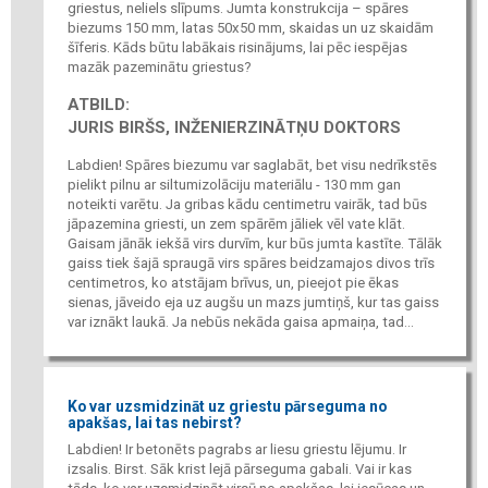
griestus, neliels slīpums. Jumta konstrukcija – spāres
biezums 150 mm, latas 50x50 mm, skaidas un uz skaidām
šīferis. Kāds būtu labākais risinājums, lai pēc iespējas
mazāk pazeminātu griestus?
ATBILD:
JURIS BIRŠS, INŽENIERZINĀTŅU DOKTORS
Labdien! Spāres biezumu var saglabāt, bet visu nedrīkstēs
pielikt pilnu ar siltumizolāciju materiālu - 130 mm gan
noteikti varētu. Ja gribas kādu centimetru vairāk, tad būs
jāpazemina griesti, un zem spārēm jāliek vēl vate klāt.
Gaisam jānāk iekšā virs durvīm, kur būs jumta kastīte. Tālāk
gaiss tiek šajā spraugā virs spāres beidzamajos divos trīs
centimetros, ko atstājam brīvus, un, pieejot pie ēkas
sienas, jāveido eja uz augšu un mazs jumtiņš, kur tas gaiss
var iznākt laukā. Ja nebūs nekāda gaisa apmaiņa, tad...
Ko var uzsmidzināt uz griestu pārseguma no
apakšas, lai tas nebirst?
Labdien! Ir betonēts pagrabs ar liesu griestu lējumu. Ir
izsalis. Birst. Sāk krist lejā pārseguma gabali. Vai ir kas