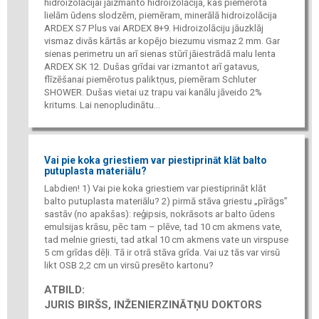
hidroizolācijai jāizmanto hidroizolācija, kas piemērota
lielām ūdens slodzēm, piemēram, minerālā hidroizolācija
ARDEX S7 Plus vai ARDEX 8+9. Hidroizolāciju jāuzklāj
vismaz divās kārtās ar kopējo biezumu vismaz 2 mm. Gar
sienas perimetru un arī sienas stūrī jāiestrādā malu lenta
ARDEX SK 12. Dušas grīdai var izmantot arī gatavus,
flīzēšanai piemērotus paliktņus, piemēram Schluter
SHOWER. Dušas vietai uz trapu vai kanālu jāveido 2%
kritums. Lai nenopludinātu...
Vai pie koka griestiem var piestiprināt klāt balto
putuplasta materiālu?
Labdien! 1) Vai pie koka griestiem var piestiprināt klāt
balto putuplasta materiālu? 2) pirmā stāva griestu „pīrāgs”
sastāv (no apakšas): reģipsis, nokrāsots ar balto ūdens
emulsijas krāsu, pēc tam – plēve, tad 10 cm akmens vate,
tad melnie griesti, tad atkal 10 cm akmens vate un virspuse
5 cm grīdas dēļi. Tā ir otrā stāva grīda. Vai uz tās var virsū
likt OSB 2,2 cm un virsū presēto kartonu?
ATBILD:
JURIS BIRŠS, INŽENIERZINĀTŅU DOKTORS