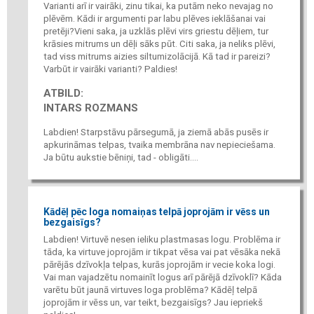
Varianti arī ir vairāki, zinu tikai, ka putām neko nevajag no
plēvēm. Kādi ir argumenti par labu plēves ieklāšanai vai
pretēji?Vieni saka, ja uzklās plēvi virs griestu dēļiem, tur
krāsies mitrums un dēļi sāks pūt. Citi saka, ja neliks plēvi,
tad viss mitrums aizies siltumizolācijā. Kā tad ir pareizi?
Varbūt ir vairāki varianti? Paldies!
ATBILD:
INTARS ROZMANS
Labdien! Starpstāvu pārsegumā, ja ziemā abās pusēs ir
apkurināmas telpas, tvaika membrāna nav nepieciešama.
Ja būtu aukstie bēniņi, tad - obligāti....
Kādēļ pēc loga nomaiņas telpā joprojām ir vēss un
bezgaisīgs?
Labdien! Virtuvē nesen ieliku plastmasas logu. Problēma ir
tāda, ka virtuve joprojām ir tikpat vēsa vai pat vēsāka nekā
pārējās dzīvokļa telpas, kurās joprojām ir vecie koka logi.
Vai man vajadzētu nomainīt logus arī pārējā dzīvoklī? Kāda
varētu būt jaunā virtuves loga problēma? Kādēļ telpā
joprojām ir vēss un, var teikt, bezgaisīgs? Jau iepriekš