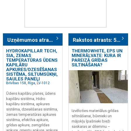
Uzņēmumos atrasts: 161
Rakstos atrasts: 585
HYDROKAPILLAR TECH,
THERMOWHITE, EPS UN
SIA, ZEMAS
MINERĀLVATE: KURA IR
TEMPERATŪRAS ŪDENS
PAREIZĀ GRĪDAS
KAPILĀRU
SILTINĀŠANA?
APKURES/DZESĒŠANAS
SISTĒMA, SILTUMSŪKŅI,
SAULES PANEĻI
Brīvības 158, Rīga, LV-1012
Ūdens kapilāru plates, ūdens
kapilāru sistēma, Hidro
kapilāru sistēma, apkures
sistēma, dzesēšanas sistēma,
Izvēloties materiālus grīdas
zemas temperatūras apkures
siltināšanai, būvnieki un
sistēma, efektīva apkure,
mājokļu īpašnieki bieži
grīdas apkure, zemgrīdas
saskaras ar dilemmu –
apkure, griestu apkure, apkure