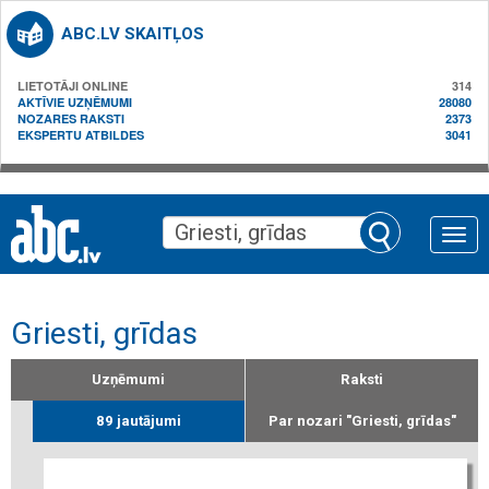
ABC.LV SKAITĻOS
LIETOTĀJI ONLINE
314
AKTĪVIE UZŅĒMUMI
28080
NOZARES RAKSTI
2373
EKSPERTU ATBILDES
3041
Toggle
naviga
Griesti, grīdas
Uzņēmumi
Raksti
89 jautājumi
Par nozari "Griesti, grīdas"