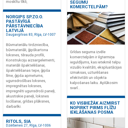
moskītu tīkli,
SEGUMU
KOMERCTELPĀM?
NORGIPS SP.ZO.O.
PASTĀVĪGĀ
PĀRSTĀVNIECĪBA
LATVIJĀ
Daugavgrīvas 83, Rīga, LV-1007
Būvmateriālu tirdzniecība,
būvmateriāli, ģipškartona
Grīdas seguma izvēle
loksnes, tērauda profili,
komerctelpām ir ilgtermiņa
Konstrukciju aizsargelementi,
ieguldījums, kas ietekmē telpu
materiāli špaktelēšanai,
vizuālo kvalitāti, ekspluatācijas
špaktelēšanas tepe, ģipša
izmaksas, uzturēšanas
līme, ģipša apmetums,
efektivitāti un objekta
ugunsdrošības loksnes,
kalpošanas laiku. Aplūkosim
impregnētas loksnes,
svarī...
impregnēti ugunsdroši paneļi,
akustiskie paneļi, loksnes
locīšanai, grīdas plāksnes,
KO VISBIEŽĀK AIZMIRST
darbarīki.
NOPIRKT PIRMS FLĪŽU
IEKLĀŠANAS POSMA
RITOLS, SIA
Dzērbenes 27, Rīga, LV-1006