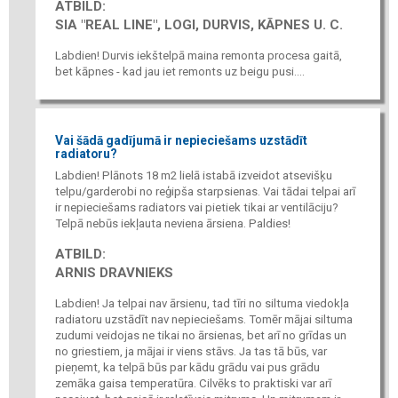
ATBILD:
SIA "REAL LINE", LOGI, DURVIS, KĀPNES U. C.
Labdien! Durvis iekštelpā maina remonta procesa gaitā,
bet kāpnes - kad jau iet remonts uz beigu pusi....
Vai šādā gadījumā ir nepieciešams uzstādīt
radiatoru?
Labdien! Plānots 18 m2 lielā istabā izveidot atsevišķu
telpu/garderobi no reģipša starpsienas. Vai tādai telpai arī
ir nepieciešams radiators vai pietiek tikai ar ventilāciju?
Telpā nebūs iekļauta neviena ārsiena. Paldies!
ATBILD:
ARNIS DRAVNIEKS
Labdien! Ja telpai nav ārsienu, tad tīri no siltuma viedokļa
radiatoru uzstādīt nav nepieciešams. Tomēr mājai siltuma
zudumi veidojas ne tikai no ārsienas, bet arī no grīdas un
no griestiem, ja mājai ir viens stāvs. Ja tas tā būs, var
pieņemt, ka telpā būs par kādu grādu vai pus grādu
zemāka gaisa temperatūra. Cilvēks to praktiski var arī