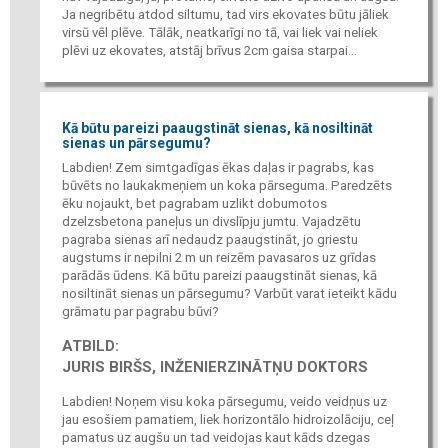
Ja negribētu atdod siltumu, tad virs ekovates būtu jāliek
virsū vēl plēve. Tālāk, neatkarīgi no tā, vai liek vai neliek
plēvi uz ekovates, atstāj brīvus 2cm gaisa starpai...
Kā būtu pareizi paaugstināt sienas, kā nosiltināt
sienas un pārsegumu?
Labdien! Zem simtgadīgas ēkas daļas ir pagrabs, kas
būvēts no laukakmeņiem un koka pārseguma. Paredzēts
ēku nojaukt, bet pagrabam uzlikt dobumotos
dzelzsbetona paneļus un divslīpju jumtu. Vajadzētu
pagraba sienas arī nedaudz paaugstināt, jo griestu
augstums ir nepilni 2 m un reizēm pavasaros uz grīdas
parādās ūdens. Kā būtu pareizi paaugstināt sienas, kā
nosiltināt sienas un pārsegumu? Varbūt varat ieteikt kādu
grāmatu par pagrabu būvi?
ATBILD:
JURIS BIRŠS, INŽENIERZINĀTŅU DOKTORS
Labdien! Noņem visu koka pārsegumu, veido veidņus uz
jau esošiem pamatiem, liek horizontālo hidroizolāciju, ceļ
pamatus uz augšu un tad veidojas kaut kāds dzegas