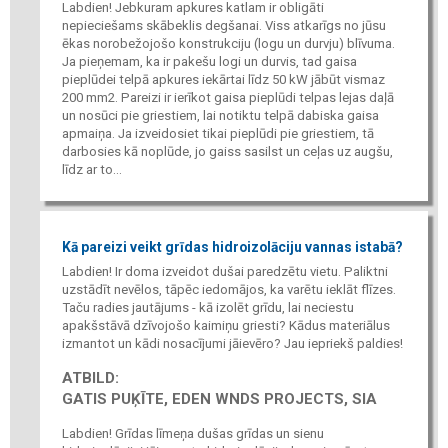
Labdien! Jebkuram apkures katlam ir obligāti
nepieciešams skābeklis degšanai. Viss atkarīgs no jūsu
ēkas norobežojošo konstrukciju (logu un durvju) blīvuma.
Ja pieņemam, ka ir pakešu logi un durvis, tad gaisa
pieplūdei telpā apkures iekārtai līdz 50 kW jābūt vismaz
200 mm2. Pareizi ir ierīkot gaisa pieplūdi telpas lejas daļā
un nosūci pie griestiem, lai notiktu telpā dabiska gaisa
apmaiņa. Ja izveidosiet tikai pieplūdi pie griestiem, tā
darbosies kā noplūde, jo gaiss sasilst un ceļas uz augšu,
līdz ar to...
Kā pareizi veikt grīdas hidroizolāciju vannas istabā?
Labdien! Ir doma izveidot dušai paredzētu vietu. Paliktni
uzstādīt nevēlos, tāpēc iedomājos, ka varētu ieklāt flīzes.
Taču radies jautājums - kā izolēt grīdu, lai neciestu
apakšstāvā dzīvojošo kaimiņu griesti? Kādus materiālus
izmantot un kādi nosacījumi jāievēro? Jau iepriekš paldies!
ATBILD:
GATIS PUĶĪTE, EDEN WNDS PROJECTS, SIA
Labdien! Grīdas līmeņa dušas grīdas un sienu