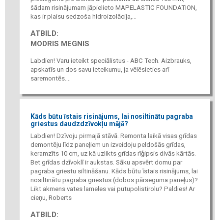
šādam risinājumam jāpielieto MAPELASTIC FOUNDATION,
kas ir plaisu sedzoša hidroizolācija,...
ATBILD:
MODRIS MEGNIS
Labdien! Varu ieteikt speciālistus - ABC Tech. Aizbrauks,
apskatīs un dos savu ieteikumu, ja vēlēsieties arī
saremontēs....
Kāds būtu īstais risinājums, lai nosiltinātu pagraba
griestus daudzdzīvokļu mājā?
Labdien! Dzīvoju pirmajā stāvā. Remonta laikā visas grīdas
demontēju līdz paneļiem un izveidoju peldošās grīdas,
keramzīts 10 cm, uz kā uzlikts grīdas rīģipsis divās kārtās.
Bet grīdas dzīvoklī ir aukstas. Sāku apsvērt domu par
pagraba griestu siltināšanu. Kāds būtu īstais risinājums, lai
nosiltinātu pagraba griestus (dobos pārseguma paneļus)?
Likt akmens vates lameles vai putupolistirolu? Paldies! Ar
cieņu, Roberts
ATBILD: