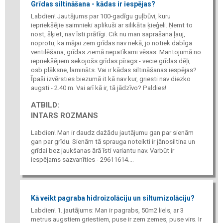
Grīdas siltināšana - kādas ir iespējas?
Labdien! Jautājums par 100-gadīgu guļbūvi, kuru
iepriekšējie saimnieki aplikuši ar silikāta ķieģeli. Ņemt to
nost, šķiet, nav īsti prātīgi. Cik nu man saprašana ļauj,
noprotu, ka mājai zem grīdas nav nekā, jo notiek dabīga
ventilēšana, grīdas ziemā nepatīkami vēsas. Mantojumā no
iepriekšējiem sekojošs grīdas pīrags - vecie grīdas dēļi,
osb plāksne, lamināts. Vai ir kādas siltināšanas iespējas?
Īpaši izvērsties biezumā it kā nav kur, griesti nav diezko
augsti - 2.40 m. Vai arī kā ir, tā jādzīvo? Paldies!
ATBILD:
INTARS ROZMANS
Labdien! Man ir daudz dažādu jautājumu gan par sienām
gan par grīdu. Sienām tā sprauga noteikti ir jānosiltina un
grīdai bez jaukšanas ārā īsti variantu nav. Varbūt ir
iespējams sazvanīties - 29611614....
Kā veikt pagraba hidroizolāciju un siltumizolāciju?
Labdien! 1. jautājums: Man ir pagrabs, 50m2 liels, ar 3
metrus augstiem griestiem, puse ir zem zemes, puse virs. Ir