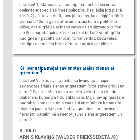
Labdien! 1) Materiālu var piestiprināt mehāniski un var
pielīmēt ar speciālas līmes palīdzību, kas jāklāj ļoti plānā
kārtā. 2) Jā, to var darīt, taču jāatceras, ka ar riģipša jābūt
vismaz 5-10mm gaisa atrāvumam, aiz kura ir politilēna
plēve, virs augšējās akmens vates daļas jāizveido 50mm
jeb 5cm augsta gaisa kārta, un tikai tad drīkst būt grīda.
Kad grīda ir pacelta par 5cm, to var veidot, kādu vēlas,
atstājot gar malām brīvu vietu, kur notiek ventilācija....
Kā līvānu tipa mājai savienotas ārējās sienas ar
griestiem?
Labdien! Vai kāds var pateikt, kā līvānu tipa mājai
savienotas ārējās sienas ar griestiem (otrā stāva grīdu) un
jumtu? Siena ir 15cm biezs panelis, veidots no skaidu
plāksnēm, kurām pa vidu stikla vate. Māja nav apmūrēta, ir
pagrabs. Doma ir jaukt sienas ārā un mūrēt kn keramzīta
blokiem jaunas līdz pirmā stāva griestiem, bet neviens
nevar īsti pateikt, kā savienot jauno sienu ar griestiem un
jumtu?
ATBILD:
ARNIS KĻAVIŅŠ (VALDES PRIEKŠSĒDĒTĀJS)