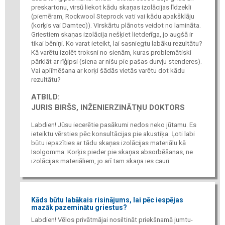
preskartonu, virsū liekot kādu skaņas izolācijas līdzekli
(piemēram, Rockwool Steprock vati vai kādu apakšklāju
(korķis vai Damtec)). Virskārtu plānots veidot no lamināta.
Griestiem skaņas izolācija nešķiet lietderīga, jo augšā ir
tikai bēniņi. Ko varat ieteikt, lai sasniegtu labāku rezultātu?
Kā varētu izolēt troksni no sienām, kuras problemātiski
pārklāt ar rīģipsi (siena ar nišu pie pašas durvju stenderes).
Vai aplīmēšana ar korķi šādās vietās varētu dot kādu
rezultātu?
ATBILD:
JURIS BIRŠS, INŽENIERZINĀTŅU DOKTORS
Labdien! Jūsu iecerētie pasākumi nedos neko jūtamu. Es
ieteiktu vērsties pēc konsultācijas pie akustiķa. Ļoti labi
būtu iepazīties ar tādu skaņas izolācijas materiālu kā
Isolgomma. Korķis pieder pie skaņas absorbēšanas, ne
izolācijas materiāliem, jo arī tam skaņa ies cauri.
Kāds būtu labākais risinājums, lai pēc iespējas
mazāk pazeminātu griestus?
Labdien! Vēlos privātmājai nosiltināt priekšnamā jumtu-