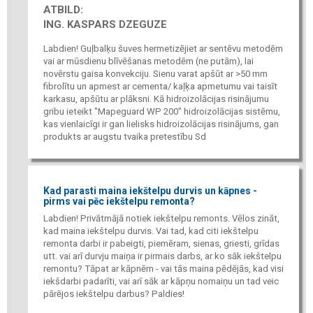
ATBILD:
ING. KASPARS DZEGUZE
Labdien! Guļbalķu šuves hermetizējiet ar sentēvu metodēm
vai ar mūsdienu blīvēšanas metodēm (ne putām), lai
novērstu gaisa konvekciju. Sienu varat apšūt ar >50 mm
fibrolītu un apmest ar cementa/ kaļķa apmetumu vai taisīt
karkasu, apšūtu ar plāksni. Kā hidroizolācijas risinājumu
gribu ieteikt "Mapeguard WP 200" hidroizolācijas sistēmu,
kas vienlaicīgi ir gan lielisks hidroizolācijas risinājums, gan
produkts ar augstu tvaika pretestību Sd
Kad parasti maina iekštelpu durvis un kāpnes -
pirms vai pēc iekštelpu remonta?
Labdien! Privātmājā notiek iekštelpu remonts. Vēlos zināt,
kad maina iekštelpu durvis. Vai tad, kad citi iekštelpu
remonta darbi ir pabeigti, piemēram, sienas, griesti, grīdas
utt. vai arī durvju maiņa ir pirmais darbs, ar ko sāk iekštelpu
remontu? Tāpat ar kāpnēm - vai tās maina pēdējās, kad visi
iekšdarbi padarīti, vai arī sāk ar kāpņu nomaiņu un tad veic
pārējos iekštelpu darbus? Paldies!