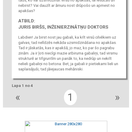
tāds, ko var uzsmidzināt virsū no apakšas, lai iesūcas un
nebirst? Vai dauzīt ar āmuru nost drūpošo un apmest no
apakšas?
ATBILD:
JURIS BIRŠS, INŽENIERZINĀTŅU DOKTORS
Labdien! Ja birst nost jau gabali, ka krīt virsū cilvēkiem uz
galvas, tad nelīdzēs nekāda uzsmidzināšana no apakšas.
Tad ir jāskatās, kas ir apakšā, jo maz, ko par šo pagrabu
zinām. Ja ir ļoti niecīgi mazie atbiruma gabaliņi, tad virsmu
strukturē ar tifgruntīm un panāk to, ka nedrūp un nekrīt
nelieli gabaliņi no betona. Bet, ja gabali ir pietiekami lieli un
saplaisājuši, tad jāiejaucas mehāniski.
Lapa 1 no 4
«
1
»