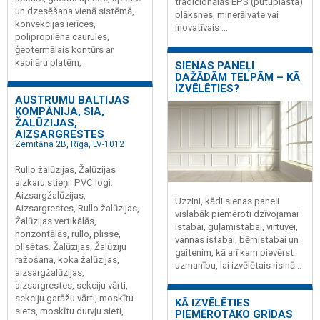
tradicionālās EPS (putuplasta)
un dzesēšana vienā sistēmā,
plāksnes, minerālvate vai
konvekcijas ierīces,
inovatīvais ...
polipropilēna caurules,
ģeotermālais kontūrs ar
kapilāru platēm,
SIENAS PANEĻI
DAŽĀDĀM TELPĀM – KĀ
IZVĒLĒTIES?
AUSTRUMU BALTIJAS
KOMPĀNIJA, SIA,
ŽALŪZIJAS,
AIZSARGRESTES
Zemitāna 2B, Rīga, LV-1012
Rullo žalūzijas, Žalūzijas
aizkaru stieņi. PVC logi.
Aizsargžalūzijas,
Uzzini, kādi sienas paneļi
Aizsargrestes, Rullo žalūzijas,
vislabāk piemēroti dzīvojamai
Žalūzijas vertikālās,
istabai, guļamistabai, virtuvei,
horizontālās, rullo, plisse,
vannas istabai, bērnistabai un
plisētas. Žalūzijas, Žalūziju
gaitenim, kā arī kam pievērst
ražošana, koka žalūzijas,
uzmanību, lai izvēlētais risinā...
aizsargžalūzijas,
aizsargrestes, sekciju vārti,
sekciju garāžu vārti, moskītu
KĀ IZVĒLĒTIES
siets, moskītu durvju sieti,
PIEMĒROTĀKO GRĪDAS