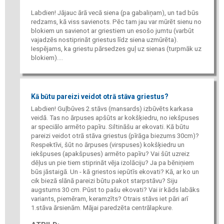
Labdien! Jājauc ārā vecā siena (pa gabaliņam), un tad būs
redzams, kā viss savienots. Pēc tam jau var mūrēt sienu no
blokiem un savienot ar griestiem un esošo jumtu (varbūt
vajadzēs nostiprināt griestus līdz siena uzmūrēta).
Iespējams, ka griestu pārsedzes guļ uz sienas (turpmāk uz
blokiem)....
Kā būtu pareizi veidot otrā stāva griestus?
Labdien! Guļbūves 2.stāvs (mansards) izbūvēts karkasa
veidā. Tas no ārpuses apšūts ar kokšķiedru, no iekšpuses
ar speciālo armēto papīru. Siltināšu ar ekovati. Kā būtu
pareizi veidot otrā stāva griestus (pīrāga biezums 30cm)?
Respektīvi, šūt no ārpuses (virspuses) kokšķiedru un
iekšpuses (apakšpuses) armēto papīru? Vai šūt uzreiz
dēļus un pie tiem stiprināt vēja izolāciju? Ja pa bēniņiem
būs jāstaigā. Un - kā griestos iepūtīs ekovati? Kā, ar ko un
cik biezā slānā pareizi būtu pakot starpstāvu? Siju
augstums 30 cm. Pūst to pašu ekovati? Vai ir kāds labāks
variants, piemēram, keramzīts? Otrais stāvs iet pāri arī
1.stāva ārsienām. Mājai paredzēta centrālapkure.