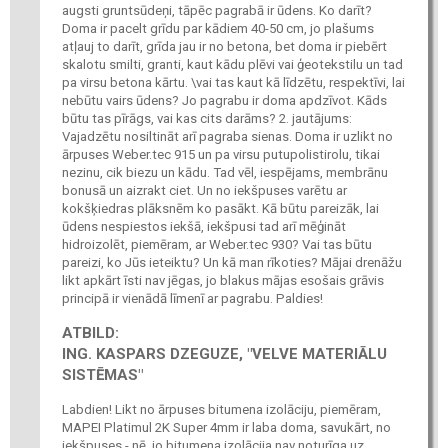
augsti gruntsūdeņi, tāpēc pagrabā ir ūdens. Ko darīt?
Doma ir pacelt grīdu par kādiem 40-50 cm, jo plašums
atļauj to darīt, grīda jau ir no betona, bet doma ir piebērt
skalotu smilti, granti, kaut kādu plēvi vai ģeotekstilu un tad
pa virsu betona kārtu. \vai tas kaut kā līdzētu, respektīvi, lai
nebūtu vairs ūdens? Jo pagrabu ir doma apdzīvot. Kāds
būtu tas pīrāgs, vai kas cits darāms? 2. jautājums:
Vajadzētu nosiltināt arī pagraba sienas. Doma ir uzlikt no
ārpuses Weber.tec 915 un pa virsu putupolistirolu, tikai
nezinu, cik biezu un kādu. Tad vēl, iespējams, membrānu
bonusā un aizrakt ciet. Un no iekšpuses varētu ar
kokšķiedras plāksnēm ko pasākt. Kā būtu pareizāk, lai
ūdens nespiestos iekšā, iekšpusi tad arī mēģināt
hidroizolēt, piemēram, ar Weber.tec 930? Vai tas būtu
pareizi, ko Jūs ieteiktu? Un kā man rīkoties? Mājai drenāžu
likt apkārt īsti nav jēgas, jo blakus mājas esošais grāvis
principā ir vienādā līmenī ar pagrabu. Paldies!
ATBILD:
ING. KASPARS DZEGUZE, "VELVE MATERIĀLU
SISTĒMAS"
Labdien! Likt no ārpuses bitumena izolāciju, piemēram,
MAPEI Platimul 2K Super 4mm ir laba doma, savukārt, no
iekšpuses - nē, jo bitumena izolācija nav noturīga uz