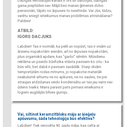
Dabīgās ventilācijas kanāls ir tīrs un darbojas, dabīgās
gaisa pieplūdes nav. Mājā bez manas ģimenes dzīvo
pensionāri, tāpēc no ārpuses to nesiltinās. Vai Jūs, lūdzu,
varētu sniegt ieteikumus manas problēmas atrisināšanai?
Paldies!
ATBILD:
IGORS DACJUKS
Labdien! Tas ir normāli, ka pelē un nopūst, tas ir visām uz
ārsienu nopakotām sienām, arī no ārpuses nopakotām,
plus organiskā apdare, kas "garšo" sēnēm. Mūsdienu
reklāma un pseido būvfizika stāsta pavisam ko citu - ka
būs silti, bet dabā ir pavisam savādāk. Starp divām
tempretūrām rodas mitrums, jo nopakotie materiāli
neakulumē siltumu ne no apkures, ne no saules, tie pie
straujas atdzišanas veido kondensātu un tas jau vairs nav
ūdens tvaiks. Mans parasti pats pirmais ieteikums ir
logiem augšējās blīves gumiju...
Vai, siltinot keramzītbloku māju ar ķieģeļu
apšuvumu, šāda tehnoloģija būs efektīva?
Labdien! Tiek renovēta 90. gadu māja, kas celta ar