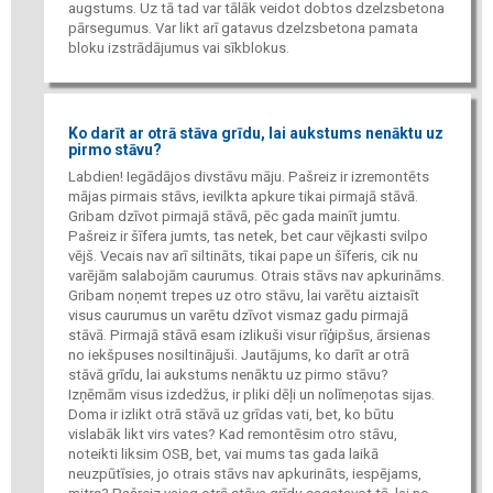
augstums. Uz tā tad var tālāk veidot dobtos dzelzsbetona
pārsegumus. Var likt arī gatavus dzelzsbetona pamata
bloku izstrādājumus vai sīkblokus.
Ko darīt ar otrā stāva grīdu, lai aukstums nenāktu uz
pirmo stāvu?
Labdien! Iegādājos divstāvu māju. Pašreiz ir izremontēts
mājas pirmais stāvs, ievilkta apkure tikai pirmajā stāvā.
Gribam dzīvot pirmajā stāvā, pēc gada mainīt jumtu.
Pašreiz ir šīfera jumts, tas netek, bet caur vējkasti svilpo
vējš. Vecais nav arī siltināts, tikai pape un šīferis, cik nu
varējām salabojām caurumus. Otrais stāvs nav apkurināms.
Gribam noņemt trepes uz otro stāvu, lai varētu aiztaisīt
visus caurumus un varētu dzīvot vismaz gadu pirmajā
stāvā. Pirmajā stāvā esam izlikuši visur rīģipšus, ārsienas
no iekšpuses nosiltinājuši. Jautājums, ko darīt ar otrā
stāvā grīdu, lai aukstums nenāktu uz pirmo stāvu?
Izņēmām visus izdedžus, ir pliki dēļi un nolīmeņotas sijas.
Doma ir izlikt otrā stāvā uz grīdas vati, bet, ko būtu
vislabāk likt virs vates? Kad remontēsim otro stāvu,
noteikti liksim OSB, bet, vai mums tas gada laikā
neuzpūtīsies, jo otrais stāvs nav apkurināts, iespējams,