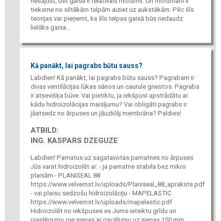
nesajust, bet gaisā ir relatīvais mitrums. Un mitrumam ir
tieksme no siltākām telpām aiziet uz aukstākām. Pēc šīs
teorijas var pieņemt, ka šīs telpas gaisā būs nedaudz
lielāks gaisa...
Kā panākt, lai pagrabs būtu sauss?
Labdien! Kā panākt, lai pagrabs būtu sauss? Pagrabam ir
divas ventilācijas lūkas sānos un caurule griestos. Pagrabs
ir atsevišķa būve. Vai pietiktu, ja iekšpusi apstrādātu ar
kādu hidroizolācijas maisījumu? Vai obligāti pagrabs ir
jāatsedz no ārpuses un jāuzklāj membrāna? Paldies!
ATBILD:
ING. KASPARS DZEGUZE
Labdien! Pamatus uz sagatavotas pamatnes no ārpuses
Jūs varat hidroizolēt ar: - ja pamatne stabila bez mikro
plaisām - PLANISEAL 88
https://www.velvemst.lv/uploads/Planiseal_88_apraksts.pdf
- vai plaisu sedzošu hidroizolāciju - MAPELASTIC
https://www.velvemst.lv/uploads/mapelastic.pdf
Hidroizolēt no iekšpuses es Jums ieteiktu grīdu un
pieslēgumu pie sienas ar pacēlumu uz sienas 150 mm,