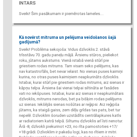
INTARS
Sveiki! Šim pasākumam ir piemērotas lameles....
Kā novērst mitruma un pelējuma veidošanos šajā
gadījumā?
Sveiki! Problēma sekojoša: Vidus dzīvoklis 2. stāvā
trīsstāvu 70. gadu paneļu mājā. Ārsienu stūros, pieliekot
roku, jūtams aukstums. Vienā istabā vienā stūrī pie
griestiem rodas mitrums. Tam visam seko pelējums, kas
nav katastrofāls, bet nevar ielaist. No vienas puses kaimiņi
kurina, no otras puses kaimiņiem neapkurināts dzīvoklis.
Istabai, kurai stūrī pie griestiem rodas mitrums, aiz sienas ir
kāpņu telpa. Ārsiena šai vienai telpai siltināta ar fasādes
vati no iekšpuses. Istabai, kurai aiz sienas ir neapkurinātais
dzīvoklis, mitrums nerodas, bet pa bišķim rodas pelējums
uz sienas. Iekšējās sienas nošūtas ar reģipsi. Aiz reģipša
jūtams, ka staigā gaiss, zem dēļu grīdas tas pats, bet tur
nepelē. Dzīvoklim šoruden uzstādīts centrālapkures katls
ar radiatoriem katrā telpā. Siltumu dzīvoklis arī īsti nenotur.
Ārā -8, dzīvokli piekurinot +23, no rīta pamostoties +17/
+18 grādi. Dzīvoklim ir pakešu logi, kas no rītiem ir mitri.