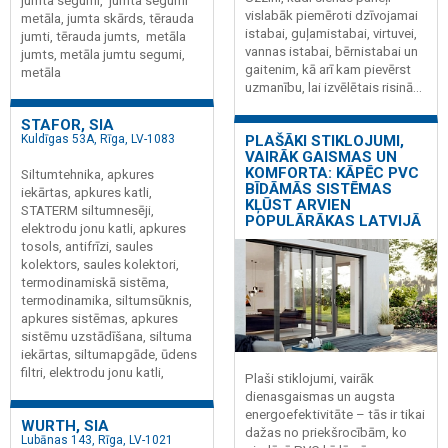
jumta segumi, jumta segumi
vislabāk piemēroti dzīvojamai
metāla, jumta skārds, tērauda
istabai, guļamistabai, virtuvei,
jumti, tērauda jumts, metāla
vannas istabai, bērnistabai un
jumts, metāla jumtu segumi,
gaitenim, kā arī kam pievērst
metāla
uzmanību, lai izvēlētais risinā...
STAFOR, SIA
PLAŠĀKI STIKLOJUMI,
Kuldīgas 53A, Rīga, LV-1083
VAIRĀK GAISMAS UN
KOMFORTA: KĀPĒC PVC
Siltumtehnika, apkures
BĪDĀMĀS SISTĒMAS
iekārtas, apkures katli,
KĻŪST ARVIEN
STATERM siltumnesēji,
POPULĀRĀKAS LATVIJĀ
elektrodu jonu katli, apkures
tosols, antifrīzi, saules
kolektors, saules kolektori,
termodinamiskā sistēma,
termodinamika, siltumsūknis,
apkures sistēmas, apkures
sistēmu uzstādīšana, siltuma
iekārtas, siltumapgāde, ūdens
filtri, elektrodu jonu katli,
Plaši stiklojumi, vairāk
dienasgaismas un augsta
energoefektivitāte – tās ir tikai
WURTH, SIA
dažas no priekšrocībām, ko
Lubānas 143, Rīga, LV-1021