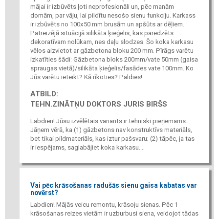
mājai ir izbūvēts ļoti neprofesionāli un, pēc manām
domām, par vāju, lai pildītu nesošo sienu funkciju. Karkass
ir izbūvēts no 100x50 mm brusām un apšūts ar dēļiem.
Patreizējā situācijā silikāta ķieģelis, kas paredzēts
dekoratīvam nolūkam, nes daļu slodzes. Šo koka karkasu
vēlos aizvietot ar gāzbetona bloku 200 mm. Pīrāgs varētu
izkatīties šādi: Gāzbetona bloks 200mm/vate 50mm (gaisa
spraugas vietā)/silikāta ķieģelis/fasādes vate 100mm. Ko
Jūs varētu ieteikt? Kā rīkoties? Paldies!
ATBILD:
TEHN.ZINĀTŅU DOKTORS JURIS BIRŠS
Labdien! Jūsu izvēlētais variants ir tehniski pieņemams.
Jāņem vērā, ka (1) gāzbetons nav konstruktīvs materiāls,
bet tikai pildmateriāls, kas iztur pašsvaru; (2) tāpēc, ja tas
ir iespējams, saglabājiet koka karkasu....
Vai pēc krāsošanas radušās sienu gaisa kabatas var
novērst?
Labdien! Mājās veicu remontu, krāsoju sienas. Pēc 1
krāsošanas reizes vietām ir uzburbusi siena, veidojot tādas