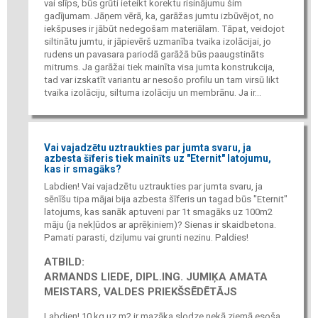
vai slīps, būs grūti ieteikt korektu risinājumu šim
gadījumam. Jāņem vērā, ka, garāžas jumtu izbūvējot, no
iekšpuses ir jābūt nedegošam materiālam. Tāpat, veidojot
siltinātu jumtu, ir jāpievērš uzmanība tvaika izolācijai, jo
rudens un pavasara pariodā garāžā būs paaugstināts
mitrums. Ja garāžai tiek mainīta visa jumta konstrukcija,
tad var izskatīt variantu ar nesošo profilu un tam virsū likt
tvaika izolāciju, siltuma izolāciju un membrānu. Ja ir...
Vai vajadzētu uztraukties par jumta svaru, ja
azbesta šīferis tiek mainīts uz "Eternit" latojumu,
kas ir smagāks?
Labdien! Vai vajadzētu uztraukties par jumta svaru, ja
sēnīšu tipa mājai bija azbesta šīferis un tagad būs "Eternit"
latojums, kas sanāk aptuveni par 1t smagāks uz 100m2
māju (ja nekļūdos ar aprēķiniem)? Sienas ir skaidbetona.
Pamati parasti, dziļumu vai grunti nezinu. Paldies!
ATBILD:
ARMANDS LIEDE, DIPL.ING. JUMIĶA AMATA
MEISTARS, VALDES PRIEKŠSĒDĒTĀJS
Labdien! 10 kg uz m2 ir mazāka slodze nekā ziemā esoša