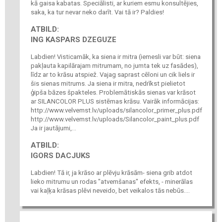
kā gaisa kabatas. Speciālisti, ar kuriem esmu konsultējies,
saka, ka tur nevar neko darīt. Vai tā ir? Paldies!
ATBILD:
ING KASPARS DZEGUZE
Labdien! Visticamāk, ka siena ir mitra (iemesli var būt: siena
pakļauta kapilārajam mitrumam, no jumta tek uz fasādes),
līdz ar to krāsu atspiež. Vajag saprast cēloni un cik liels ir
šis sienas mitrums. Ja siena ir mitra, nedrīkst pielietot
ģipša bāzes špakteles. Problemātiskās sienas var krāsot
ar SILANCOLOR PLUS sistēmas krāsu. Vairāk informācijas:
http://www.velvemst.lv/uploads/silancolor_primer_plus.pdf
http://www.velvemst.lv/uploads/Silancolor_paint_plus.pdf
Ja ir jautājumi,...
ATBILD:
IGORS DACJUKS
Labdien! Tā ir, ja krāso ar plēvju krāsām- siena grib atdot
lieko mitrumu un rodas "atvemšanas" efekts, - minerālas
vai kaļķa krāsas plēvi neveido, bet veikalos tās nebūs....