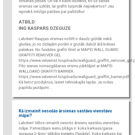
tīrīšanas pēdas. Un vai ir kāds līdzeklis, ko uz šādas
virsmas var uzklāt, lai grafiti turpmāk nepieķertos? Jau
iepriekš milzīgs paldies par palīdzību!
ATBILD:
ING KASPARS DZEGUZE
Labdien! Raupjas virsmas notīrīt ir daudz grūtāk nekā
gludas, jo no dziļajām porām ir grutāk dabūt ārā krāsas
paliekas. No fasādes grafiti tīriet ar MAPEI WALL GUARD
GRAFFITI REMOVER GEL
https://www.velvemst.lv/uploads/wallguard_graffiti_remover_gel.
Pēc sienas nomazgāšanas virsmu pārklājiet ar MAPEI
WALLGARD GRAFFITI BARRIER.
https://www.velvemst.lv/uploads/wallguard_graffiti_barrier.pdf
Kā lietot produktus, lasiet tehniskajās lapās. Ja rodas
papildu jautājumi:...
Kā izmainīt nesošās ārsienas sastāvu vienstāvu
mājai?
Labdien! Vēlos izmainīt nesošo ārsienu sastāvu vienstāvu
mājai. Patreizējais sienu pīrāgs ir: koka karkass/gaisa
sprauga 2-4cm/ silikāta ķieģelis (fasāde). Koka karkass šai