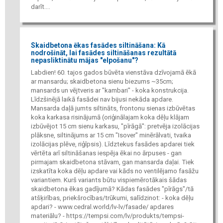
darīt....
Skaidbetona ēkas fasādes siltināšana: Kā
nodrošināt, lai fasādes siltināšanas rezultātā
nepasliktinātu mājas "elpošanu"?
Labdien! 60. tajos gados būvēta vienstāva dzīvojamā ēkā
ar mansardu; skaidbetona sienu biezums ~35cm;
mansards un vējtveris ar "kambari" - koka konstrukcija.
Līdzšinējā laikā fasādei nav bijusi nekāda apdare.
Mansarda daļā jumts siltināts, frontonu sienas izbūvētas
koka karkasa risinājumā (oriģinālajam koka dēļu klājam
izbūvējot 15 cm sienu karkasu, "pīrāgā": pretvēja izolācijas
plāksne, siltinājums ar 15 cm "Isover" minērālvati, tvaika
izolācijas plēve, riģīpsis). Līdztekus fasādes apdarei tiek
vērtēta arī siltināšanas iespēja ēkai no ārpuses - gan
pirmajam skaidbetona stāvam, gan mansarda daļai. Tiek
izskatīta koka dēļu apdare vai kāds no ventilējamo fasāžu
variantiem. Kurš variants būtu vispiemērotākais šādas
skaidbetona ēkas gadījumā? Kādas fasādes "pīrāgs"/tā
atšķirības, priekšrocības/trūkumi, salīdzinot: - koka dēļu
apdari? - www.cedral.world/lv-lv/fasade/ apdares
materiālu? - https://tempsi.com/lv/produkts/tempsi-