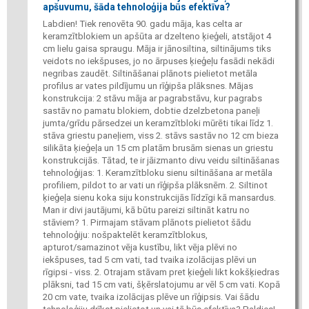
apšuvumu, šāda tehnoloģija būs efektīva?
Labdien! Tiek renovēta 90. gadu māja, kas celta ar
keramzītblokiem un apšūta ar dzelteno ķieģeli, atstājot 4
cm lielu gaisa spraugu. Māja ir jānosiltina, siltinājums tiks
veidots no iekšpuses, jo no ārpuses ķieģeļu fasādi nekādi
negribas zaudēt. Siltināšanai plānots pielietot metāla
profilus ar vates pildījumu un rīģipša plāksnes. Mājas
konstrukcija: 2 stāvu māja ar pagrabstāvu, kur pagrabs
sastāv no pamatu blokiem, dobtie dzelzbetona paneļi
jumta/grīdu pārsedzei un keramzītbloki mūrēti tikai līdz 1.
stāva griestu paneļiem, viss 2. stāvs sastāv no 12 cm bieza
silikāta ķieģeļa un 15 cm platām brusām sienas un griestu
konstrukcijās. Tātad, te ir jāizmanto divu veidu siltināšanas
tehnoloģijas: 1. Keramzītbloku sienu siltināšana ar metāla
profiliem, pildot to ar vati un rīģipša plāksnēm. 2. Siltinot
ķieģeļa sienu koka siju konstrukcijās līdzīgi kā mansardus.
Man ir divi jautājumi, kā būtu pareizi siltināt katru no
stāviem? 1. Pirmajam stāvam plānots pielietot šādu
tehnoloģiju: nošpaktelēt keramzītblokus,
apturot/samazinot vēja kustību, likt vēja plēvi no
iekšpuses, tad 5 cm vati, tad tvaika izolācijas plēvi un
rīgipsi - viss. 2. Otrajam stāvam pret ķieģeli likt kokšķiedras
plāksni, tad 15 cm vati, šķērslatojumu ar vēl 5 cm vati. Kopā
20 cm vate, tvaika izolācijas plēve un rīģipsis. Vai šādu