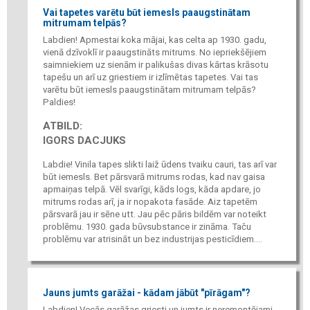
Vai tapetes varētu būt iemesls paaugstinātam
mitrumam telpās?
Labdien! Apmestai koka mājai, kas celta ap 1930. gadu,
vienā dzīvoklī ir paaugstināts mitrums. No iepriekšējiem
saimniekiem uz sienām ir palikušas divas kārtas krāsotu
tapešu un arī uz griestiem ir izlīmētas tapetes. Vai tas
varētu būt iemesls paaugstinātam mitrumam telpās?
Paldies!
ATBILD:
IGORS DACJUKS
Labdie! Vinila tapes slikti laiž ūdens tvaiku cauri, tas arī var
būt iemesls. Bet pārsvarā mitrums rodas, kad nav gaisa
apmaiņas telpā. Vēl svarīgi, kāds logs, kāda apdare, jo
mitrums rodas arī, ja ir nopakota fasāde. Aiz tapetēm
pārsvarā jau ir sēne utt. Jau pēc pāris bildēm var noteikt
problēmu. 1930. gada būvsubstance ir zināma. Taču
problēmu var atrisināt un bez industrijas pesticīdiem....
Jauns jumts garāžai - kādam jābūt "pīrāgam"?
Labdien! Vecās garāžas griesti un jumts ir neremontējami -