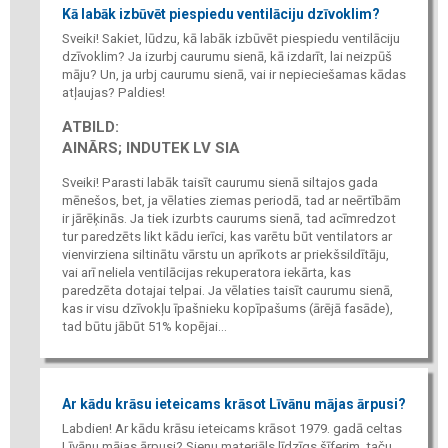
Kā labāk izbūvēt piespiedu ventilāciju dzīvoklim?
Sveiki! Sakiet, lūdzu, kā labāk izbūvēt piespiedu ventilāciju
dzīvoklim? Ja izurbj caurumu sienā, kā izdarīt, lai neizpūš
māju? Un, ja urbj caurumu sienā, vai ir nepieciešamas kādas
atļaujas? Paldies!
ATBILD:
AINĀRS; INDUTEK LV SIA
Sveiki! Parasti labāk taisīt caurumu sienā siltajos gada
mēnešos, bet, ja vēlaties ziemas periodā, tad ar neērtībām
ir jārēķinās. Ja tiek izurbts caurums sienā, tad acīmredzot
tur paredzēts likt kādu ierīci, kas varētu būt ventilators ar
vienvirziena siltinātu vārstu un aprīkots ar priekšsildītāju,
vai arī neliela ventilācijas rekuperatora iekārta, kas
paredzēta dotajai telpai. Ja vēlaties taisīt caurumu sienā,
kas ir visu dzīvokļu īpašnieku kopīpašums (ārējā fasāde),
tad būtu jābūt 51% kopējai...
Ar kādu krāsu ieteicams krāsot Līvānu mājas ārpusi?
Labdien! Ar kādu krāsu ieteicams krāsot 1979. gadā celtas
Līvānu mājas ārpusi? Sienu materiāls līdzīgs šīferim, taču