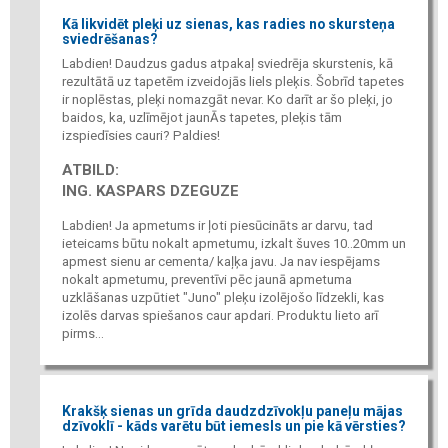
Kā likvidēt pleķi uz sienas, kas radies no skursteņa
sviedrēšanas?
Labdien! Daudzus gadus atpakaļ sviedrēja skurstenis, kā
rezultātā uz tapetēm izveidojās liels pleķis. Šobrīd tapetes
ir noplēstas, pleķi nomazgāt nevar. Ko darīt ar šo pleķi, jo
baidos, ka, uzlīmējot jaunĀs tapetes, pleķis tām
izspiedīsies cauri? Paldies!
ATBILD:
ING. KASPARS DZEGUZE
Labdien! Ja apmetums ir ļoti piesūcināts ar darvu, tad
ieteicams būtu nokalt apmetumu, izkalt šuves 10..20mm un
apmest sienu ar cementa/ kaļķa javu. Ja nav iespējams
nokalt apmetumu, preventīvi pēc jaunā apmetuma
uzklāšanas uzpūtiet "Juno" pleķu izolējošo līdzekli, kas
izolēs darvas spiešanos caur apdari. Produktu lieto arī
pirms...
Krakšķ sienas un grīda daudzdzīvokļu paneļu mājas
dzīvoklī - kāds varētu būt iemesls un pie kā vērsties?