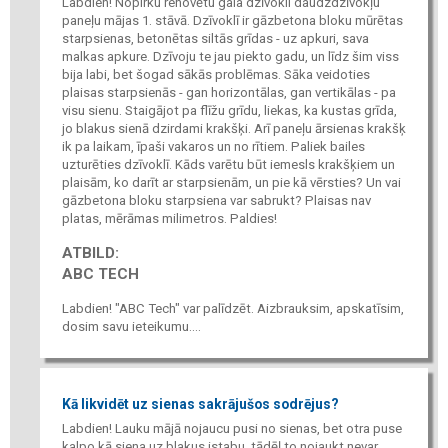
Labdien! Nopirku renovētu gala dzīvokli daudzdzīvokļu
paneļu mājas 1. stāvā. Dzīvoklī ir gāzbetona bloku mūrētas
starpsienas, betonētas siltās grīdas - uz apkuri, sava
malkas apkure. Dzīvoju te jau piekto gadu, un līdz šim viss
bija labi, bet šogad sākās problēmas. Sāka veidoties
plaisas starpsienās - gan horizontālas, gan vertikālas - pa
visu sienu. Staigājot pa flīžu grīdu, liekas, ka kustas grīda,
jo blakus sienā dzirdami krakšķi. Arī paneļu ārsienas krakšķ
ik pa laikam, īpaši vakaros un no rītiem. Paliek bailes
uzturēties dzīvoklī. Kāds varētu būt iemesls krakšķiem un
plaisām, ko darīt ar starpsienām, un pie kā vērsties? Un vai
gāzbetona bloku starpsiena var sabrukt? Plaisas nav
platas, mērāmas milimetros. Paldies!
ATBILD:
ABC TECH
Labdien! "ABC Tech" var palīdzēt. Aizbrauksim, apskatīsim,
dosim savu ieteikumu....
Kā likvidēt uz sienas sakrājušos sodrējus?
Labdien! Lauku mājā nojaucu pusi no sienas, bet otra puse
kalpo kā siena uz blakus istabu, tādēļ to nojaukt nevar.