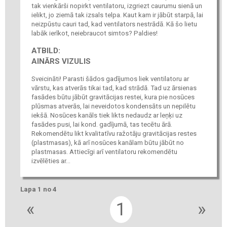
tak vienkārši nopirkt ventilatoru, izgriezt caurumu sienā un
ielikt, jo ziemā tak izsals telpa. Kaut kam ir jābūt starpā, lai
neizpūstu cauri tad, kad ventilators nestrādā. Kā šo lietu
labāk ierīkot, neiebraucot simtos? Paldies!
ATBILD:
AINĀRS VIZULIS
Sveicināti! Parasti šādos gadījumos liek ventilatoru ar
vārstu, kas atverās tikai tad, kad strādā. Tad uz ārsienas
fasādes būtu jābūt gravitācijas restei, kura pie nosūces
plūsmas atverās, lai neveidotos kondensāts un nepilētu
iekšā. Nosūces kanāls tiek likts nedaudz ar leņķi uz
fasādes pusi, lai kond. gadījumā, tas tecētu ārā.
Rekomendētu likt kvalitatīvu ražotāju gravitācijas restes
(plastmasas), kā arī nosūces kanālam būtu jābūt no
plastmasas. Attiecīgi arī ventilatoru rekomendētu
izvēlēties ar...
Lapa 1 no 4
«
1
»