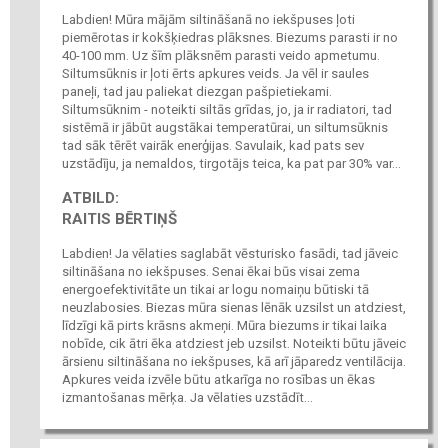
Labdien! Mūra mājām siltināšanā no iekšpuses ļoti
piemērotas ir kokšķiedras plāksnes. Biezums parasti ir no
40-100 mm. Uz šīm plāksnēm parasti veido apmetumu.
Siltumsūknis ir ļoti ērts apkures veids. Ja vēl ir saules
paneļi, tad jau paliekat diezgan pašpietiekami.
Siltumsūknim - noteikti siltās grīdas, jo, ja ir radiatori, tad
sistēmā ir jābūt augstākai temperatūrai, un siltumsūknis
tad sāk tērēt vairāk enerģijas. Savulaik, kad pats sev
uzstādīju, ja nemaldos, tirgotājs teica, ka pat par 30% var...
ATBILD:
RAITIS BĒRTIŅŠ
Labdien! Ja vēlaties saglabāt vēsturisko fasādi, tad jāveic
siltināšana no iekšpuses. Senai ēkai būs visai zema
energoefektivitāte un tikai ar logu nomaiņu būtiski tā
neuzlabosies. Biezas mūra sienas lēnāk uzsilst un atdziest,
līdzīgi kā pirts krāsns akmeņi. Mūra biezums ir tikai laika
nobīde, cik ātri ēka atdziest jeb uzsilst. Noteikti būtu jāveic
ārsienu siltināšana no iekšpuses, kā arī jāparedz ventilācija.
Apkures veida izvēle būtu atkarīga no rosības un ēkas
izmantošanas mērķa. Ja vēlaties uzstādīt...