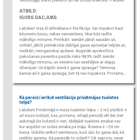
tehnoloģiju drīkst pielietot un vai tā būs efektīva? Paldies!
ATBILD:
IGORS DACJUKS
Labdien! Visa šī siltināšana ir tīra fikcija. Var nopakot kaut
kilometru biezu, nekas nemainīsies, tikai būs radīts
mākslīgs mitrums. Pirmkārt, sienām jābūt sausām un,
otrkārt, jābūt pietiekošai dabīgai gaisa apmaiņai telpās un,
treškārt, neorganiskai apdarei. Augstāk aprakstītos
pakošanas paveidos pastāv risks 98,9% radīt sienās
mākslīgu mitrumu, un neviens nav sasildījies ar slapju
džemperi. Un kāpēc sienā ir gaisa sprauga? Termosa
kannai arī ir gaisa sprauga, bet tā nav nopakota. Protams,...
Kā pareizi ierīkot ventilāciju privātmājas tualetes
telpā?
Labdien! Privātmājā ir maza tualetes telpa ~ 2 m2 platībā. Ir
arī mazs lodziņš, kas, protams, siltajā periodā vēl der, bet
aukstajā šis lodziņš ir ciet, tādējādi tualetes smakai nav
kur aizplūst un rodas smaka pa māju. Ārsiena ir ~20 cm
bieza. Gribētu ierīkot ventilatoru, kurš sūc šo gaisu ārā, kā
ieslēdz gaismu. Kā pareizāk to izdarīt? Cik saprotu, nevar