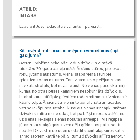
ATBILD:
INTARS
Labdien! Jūsu izklāstītais variants ir pareizs!...
Kā novērst mitruma un pelējuma veidošanos šajā
gadījumā?
Sveiki! Problēma sekojoša: Vidus dzīvoklis 2. stāvā
trīsstāvu 70. gadu paneļu mājā. Ārsienu stūros, pieliekot
roku, jūtams aukstums. Vienā istabā vienā stūrī pie
griestiem rodas mitrums. Tam visam seko pelējums, kas
nav katastrofāls, bet nevar ielaist. No vienas puses kaimiņi
kurina, no otras puses kaimiņiem neapkurināts dzīvoklis.
Istabai, kurai stūrī pie griestiem rodas mitrums, aiz sienas ir
kāpņu telpa. Ārsiena šai vienai telpai siltināta ar fasādes
vati no iekšpuses. Istabai, kurai aiz sienas ir neapkurinātais
dzīvoklis, mitrums nerodas, bet pa bišķim rodas pelējums
uz sienas. Iekšējās sienas nošūtas ar reģipsi. Aiz reģipša
jūtams, ka staigā gaiss, zem dēļu grīdas tas pats, bet tur
nepelē. Dzīvoklim šoruden uzstādīts centrālapkures katls
ar radiatoriem katrā telpā. Siltumu dzīvoklis arī īsti nenotur.