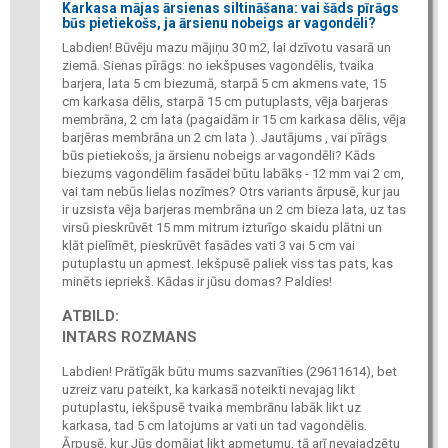
Karkasa mājas ārsienas siltināšana: vai šāds pīrāgs
būs pietiekošs, ja ārsienu nobeigs ar vagondēli?
Labdien! Būvēju mazu mājiņu 30 m2, lai dzīvotu vasarā un
ziemā. Sienas pīrāgs: no iekšpuses vagondēlis, tvaika
barjera, lata 5 cm biezumā, starpā 5 cm akmens vate, 15
cm karkasa dēlis, starpā 15 cm putuplasts, vēja barjeras
membrāna, 2 cm lata (pagaidām ir 15 cm karkasa dēlis, vēja
barjēras membrāna un 2 cm lata ). Jautājums , vai pīrāgs
būs pietiekošs, ja ārsienu nobeigs ar vagondēli? Kāds
biezums vagondēlim fasādei būtu labāks - 12 mm vai 2 cm,
vai tam nebūs lielas nozīmes? Otrs variants ārpusē, kur jau
ir uzsista vēja barjeras membrāna un 2 cm bieza lata, uz tas
virsū pieskrūvēt 15 mm mitrum izturīgo skaidu plātni un
klāt pielīmēt, pieskrūvēt fasādes vati 3 vai 5 cm vai
putuplastu un apmest. Iekšpusē paliek viss tas pats, kas
minēts iepriekš. Kādas ir jūsu domas? Paldies!
ATBILD:
INTARS ROZMANS
Labdien! Prātīgāk būtu mums sazvanīties (29611614), bet
uzreiz varu pateikt, ka karkasā noteikti nevajag likt
putuplastu, iekšpusē tvaika membrānu labāk likt uz
karkasa, tad 5 cm latojums ar vati un tad vagondēlis.
Ārpusē, kur Jūs domājat likt apmetumu, tā arī nevajadzētu