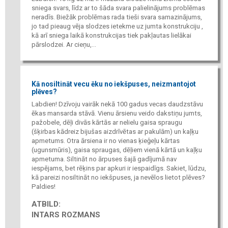
sniega svars, līdz ar to šāda svara palielinājums problēmas
neradīs. Biežāk problēmas rada tieši svara samazinājums,
jo tad pieaug vēja slodzes ietekme uz jumta konstrukciju ,
kā arī sniega laikā konstrukcijas tiek pakļautas lielākai
pārslodzei. Ar cieņu,...
Kā nosiltināt vecu ēku no iekšpuses, neizmantojot
plēves?
Labdien! Dzīvoju vairāk nekā 100 gadus vecas daudzstāvu
ēkas mansarda stāvā. Vienu ārsienu veido dakstiņu jumts,
pažobele, dēļi divās kārtās ar nelielu gaisa spraugu
(šķirbas kādreiz bijušas aizdrīvētas ar pakulām) un kaļķu
apmetums. Otra ārsiena ir no vienas ķieģeļu kārtas
(ugunsmūris), gaisa spraugas, dēļiem vienā kārtā un kaļķu
apmetuma. Siltināt no ārpuses šajā gadījumā nav
iespējams, bet rēķins par apkuri ir iespaidīgs. Sakiet, lūdzu,
kā pareizi nosiltināt no iekšpuses, ja nevēlos lietot plēves?
Paldies!
ATBILD:
INTARS ROZMANS