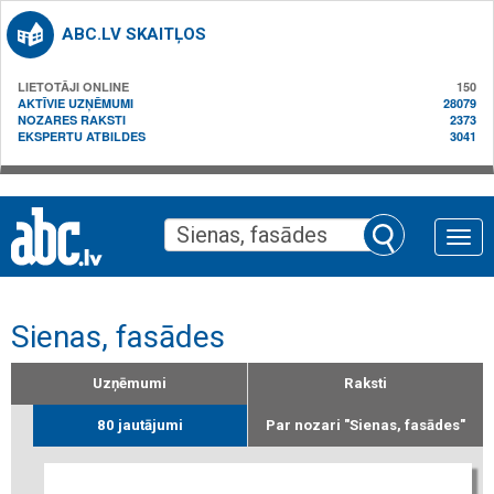
ABC.LV SKAITĻOS
LIETOTĀJI ONLINE
150
AKTĪVIE UZŅĒMUMI
28079
NOZARES RAKSTI
2373
EKSPERTU ATBILDES
3041
Toggle
naviga
Sienas, fasādes
Uzņēmumi
Raksti
80 jautājumi
Par nozari "Sienas, fasādes"