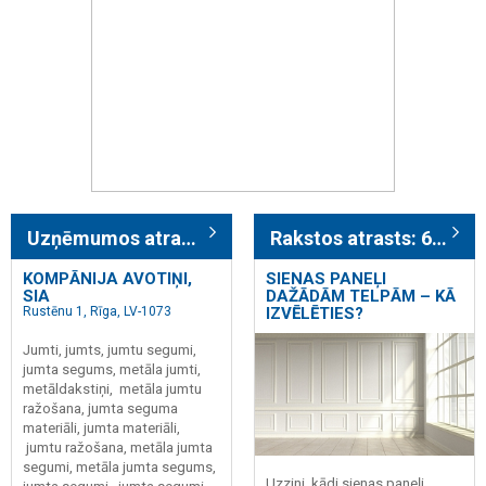
Uzņēmumos atrasts: 779
Rakstos atrasts: 662
KOMPĀNIJA AVOTIŅI,
SIENAS PANEĻI
SIA
DAŽĀDĀM TELPĀM – KĀ
Rustēnu 1, Rīga, LV-1073
IZVĒLĒTIES?
Jumti, jumts, jumtu segumi,
jumta segums, metāla jumti,
metāldakstiņi, metāla jumtu
ražošana, jumta seguma
materiāli, jumta materiāli,
jumtu ražošana, metāla jumta
segumi, metāla jumta segums,
Uzzini, kādi sienas paneļi