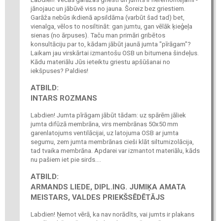
jānojauc un jābūvē viss no jauna. Šoreiz bez griestiem.
Garāža nebūs ikdienā apsildāma (varbūt šad tad) bet,
vienalga, vēlos to nosiltināt: gan jumtu, gan vēlāk ķieģeļa
sienas (no ārpuses). Taču man primāri gribētos
konsultāciju par to, kādam jābūt jaunā jumta "pīrāgam"?
Laikam jau virskārtai izmantošu OSB un bitumena šindeļus.
Kādu materiālu Jūs ieteiktu griestu apšūšanai no
iekšpuses? Paldies!
ATBILD:
INTARS ROZMANS
Labdien! Jumta pīrāgam jābūt tādam: uz spārēm jāliek
jumta difūzā membrāna, virs membrānas 50x50 mm
garenlatojums ventilācijai, uz latojuma OSB ar jumta
segumu, zem jumta membrānas cieši klāt siltumizolācija,
tad tvaika membrāna. Apdarei var izmantot materiālu, kāds
nu pašiem iet pie sirds....
ATBILD:
ARMANDS LIEDE, DIPL.ING. JUMIĶA AMATA
MEISTARS, VALDES PRIEKŠSĒDĒTĀJS
Labdien! Ņemot vērā, ka nav norādīts, vai jumts ir plakans