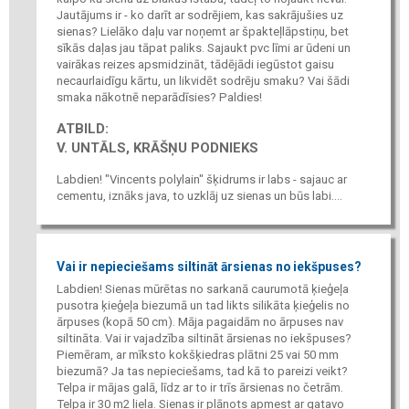
Jautājums ir - ko darīt ar sodrējiem, kas sakrājušies uz
sienas? Lielāko daļu var noņemt ar špakteļlāpstiņu, bet
sīkās daļas jau tāpat paliks. Sajaukt pvc līmi ar ūdeni un
vairākas reizes apsmidzināt, tādējādi iegūstot gaisu
necaurlaidīgu kārtu, un likvidēt sodrēju smaku? Vai šādi
smaka nākotnē neparādīsies? Paldies!
ATBILD:
V. UNTĀLS, KRĀŠŅU PODNIEKS
Labdien! "Vincents polylain" šķidrums ir labs - sajauc ar
cementu, iznāks java, to uzklāj uz sienas un būs labi....
Vai ir nepieciešams siltināt ārsienas no iekšpuses?
Labdien! Sienas mūrētas no sarkanā caurumotā ķieģeļa
pusotra ķieģeļa biezumā un tad likts silikāta ķieģelis no
ārpuses (kopā 50 cm). Māja pagaidām no ārpuses nav
siltināta. Vai ir vajadzība siltināt ārsienas no iekšpuses?
Piemēram, ar mīksto kokšķiedras plātni 25 vai 50 mm
biezumā? Ja tas nepieciešams, tad kā to pareizi veikt?
Telpa ir mājas galā, līdz ar to ir trīs ārsienas no četrām.
Telpa ir 30 m2 liela. Sienas ir plānots apmest ar gatavo