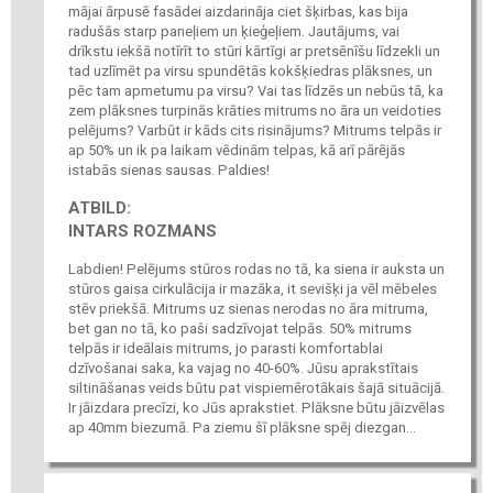
mājai ārpusē fasādei aizdarināja ciet šķirbas, kas bija
radušās starp paneļiem un ķieģeļiem. Jautājums, vai
drīkstu iekšā notīrīt to stūri kārtīgi ar pretsēnīšu līdzekli un
tad uzlīmēt pa virsu spundētās kokšķiedras plāksnes, un
pēc tam apmetumu pa virsu? Vai tas līdzēs un nebūs tā, ka
zem plāksnes turpinās krāties mitrums no āra un veidoties
pelējums? Varbūt ir kāds cits risinājums? Mitrums telpās ir
ap 50% un ik pa laikam vēdinām telpas, kā arī pārējās
istabās sienas sausas. Paldies!
ATBILD:
INTARS ROZMANS
Labdien! Pelējums stūros rodas no tā, ka siena ir auksta un
stūros gaisa cirkulācija ir mazāka, it sevišķi ja vēl mēbeles
stēv priekšā. Mitrums uz sienas nerodas no āra mitruma,
bet gan no tā, ko paši sadzīvojat telpās. 50% mitrums
telpās ir ideālais mitrums, jo parasti komfortablai
dzīvošanai saka, ka vajag no 40-60%. Jūsu aprakstītais
siltināšanas veids būtu pat vispiemērotākais šajā situācijā.
Ir jāizdara precīzi, ko Jūs aprakstiet. Plāksne būtu jāizvēlas
ap 40mm biezumā. Pa ziemu šī plāksne spēj diezgan...