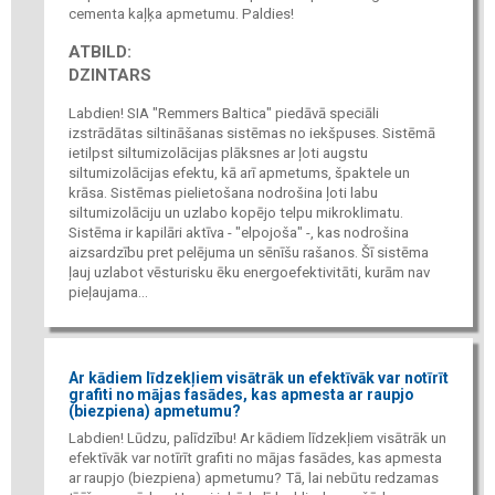
cementa kaļķa apmetumu. Paldies!
ATBILD:
DZINTARS
Labdien! SIA "Remmers Baltica" piedāvā speciāli
izstrādātas siltināšanas sistēmas no iekšpuses. Sistēmā
ietilpst siltumizolācijas plāksnes ar ļoti augstu
siltumizolācijas efektu, kā arī apmetums, špaktele un
krāsa. Sistēmas pielietošana nodrošina ļoti labu
siltumizolāciju un uzlabo kopējo telpu mikroklimatu.
Sistēma ir kapilāri aktīva - "elpojoša" -, kas nodrošina
aizsardzību pret pelējuma un sēnīšu rašanos. Šī sistēma
ļauj uzlabot vēsturisku ēku energoefektivitāti, kurām nav
pieļaujama...
Ar kādiem līdzekļiem visātrāk un efektīvāk var notīrīt
grafiti no mājas fasādes, kas apmesta ar raupjo
(biezpiena) apmetumu?
Labdien! Lūdzu, palīdzību! Ar kādiem līdzekļiem visātrāk un
efektīvāk var notīrīt grafiti no mājas fasādes, kas apmesta
ar raupjo (biezpiena) apmetumu? Tā, lai nebūtu redzamas