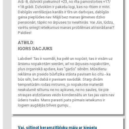
Ārā -8, dzīvokli piekurinot +23, no rīta pamostoties +17/
+18 grādi. Dzīvoklim ir pakešu logi, kas no rītiem ir mitri.
Dabīgās ventilācijas kanāls ir tīrs un darbojas, dabīgās
gaisa pieplūdes nav. Mājā bez manas ģimenes dzīvo
pensionāri, tāpēc no ārpuses to nesiltinās. Vai Jūs, lūdzu,
varētu sniegt ieteikumus manas problēmas atrisināšanai?
Paldies!
ATBILD:
IGORS DACJUKS
Labdien! Tas ir normāli, ka pelē un nopūst, tas ir visām uz
ārsienu nopakotām sienām, arī no ārpuses nopakotām,
plus organiskā apdare, kas "garšo" sēnēm. Mūsdienu
reklāma un pseido būvfizika stāsta pavisam ko citu - ka
būs silti, bet dabā ir pavisam savādāk. Starp divām
tempretūrām rodas mitrums, jo nopakotie materiāli
neakulumē siltumu ne no apkures, ne no saules, tie pie
straujas atdzišanas veido kondensātu un tas jau vairs nav
ūdens tvaiks. Mans parasti pats pirmais ieteikums ir
logiem augšējās blīves gumiju...
Vai, siltinot keramzītbloku māju ar ķieģeļu