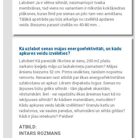
Labdien! Ja ir vēlme siltināt, neizmantojot tvaika
membrānas, tad viens no variantiem ir mīkstās kokšķiedras
plāksnes, kuras līmē pie sienas un pēc tam veic armēšanu.
Tālākā apstrāde jau būs atkarīga no izvēlētā apdares
veida. Biezumu parasti izvēlās no 40-80 mm....
Kā uzlabot senas mājas energoefektivitāti, un kādu
apkures veidu izvēlēties?
Labdien! Kā pareizāk rīkoties ar senu, 200 m2 plašu
sarkano ķieģeļu māju uz laukakmeņu pamatiem? Mājas
ārsienu biezums 52 cm. Pirms ievākties, taisīsim nopietnu
remontu. Nevaram rast atbildi par ēkas energoefektivitātes
uzlabošanu un apkuri. Liksim divpakešu logus. Sienas no
ārpuses būtu grēks siltināt - tām jāpaliek skaistām,
vēsturiskām. Bet - vai vajadzētu ēkas ārsienas kaut kā no
iekšpuses siltināt? Ar kādiem materiāliem, metodēm?
Kādu apkures veidu labāk izvēlēties? Granulu katlu un
radiatorus, vai saules paneļus, siltumsūkni un siltās grīdas?
Kādi ir jūsu ieteikumi? Paldies!
ATBILD:
INTARS ROZMANS