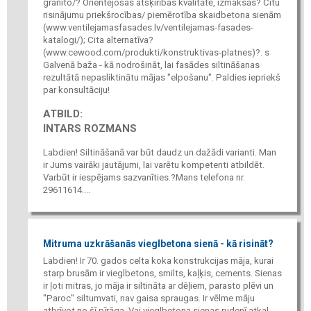
granito/? Orientējošas atšķirības kvalitātē, izmaksās? Citu
risinājumu priekšrocības/ piemērotība skaidbetona sienām
(www.ventilejamasfasades.lv/ventilejamas-fasades-
katalogi/); Cita alternatīva?
(www.cewood.com/produkti/konstruktivas-platnes)?. s
Galvenā baža - kā nodrošināt, lai fasādes siltināšanas
rezultātā nepasliktinātu mājas "elpošanu". Paldies iepriekš
par konsultāciju!
ATBILD:
INTARS ROZMANS
Labdien! Siltināšanā var būt daudz un dažādi varianti. Man
ir Jums vairāki jautājumi, lai varētu kompetenti atbildēt.
Varbūt ir iespējams sazvanīties.?Mans telefona nr.
29611614....
Mitruma uzkrāšanās vieglbetona sienā - kā risināt?
Labdien! Ir 70. gados celta koka konstrukcijas māja, kurai
starp brusām ir vieglbetons, smilts, kaļķis, cements. Sienas
ir ļoti mitras, jo māja ir siltināta ar dēļiem, parasto plēvi un
"Paroc" siltumvati, nav gaisa spraugas. Ir vēlme māju
atbrīvot no šī pīrāga. Vai vieglbetona sienas rudenī atkal