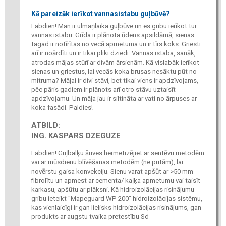
Kā pareizāk ierīkot vannasistabu guļbūvē?
Labdien! Man ir ulmaņlaika guļbūve un es gribu ierīkot tur
vannas istabu. Grīda ir plānota ūdens apsildāmā, sienas
tagad ir notīrītas no vecā apmetuma un ir tīrs koks. Griesti
arī ir noārdīti un ir tikai pliki dziedi. Vannas istaba, sanāk,
atrodas mājas stūrī ar divām ārsienām. Kā vislabāk ierīkot
sienas un griestus, lai vecās koka brusas nesāktu pūt no
mitruma? Mājai ir divi stāvi, bet tikai viens ir apdzīvojams,
pēc pāris gadiem ir plānots arī otro stāvu uztaisīt
apdzīvojamu. Un māja jau ir siltināta ar vati no ārpuses ar
koka fasādi. Paldies!
ATBILD:
ING. KASPARS DZEGUZE
Labdien! Guļbalķu šuves hermetizējiet ar sentēvu metodēm
vai ar mūsdienu blīvēšanas metodēm (ne putām), lai
novērstu gaisa konvekciju. Sienu varat apšūt ar >50 mm
fibrolītu un apmest ar cementa/ kaļķa apmetumu vai taisīt
karkasu, apšūtu ar plāksni. Kā hidroizolācijas risinājumu
gribu ieteikt "Mapeguard WP 200" hidroizolācijas sistēmu,
kas vienlaicīgi ir gan lielisks hidroizolācijas risinājums, gan
produkts ar augstu tvaika pretestību Sd