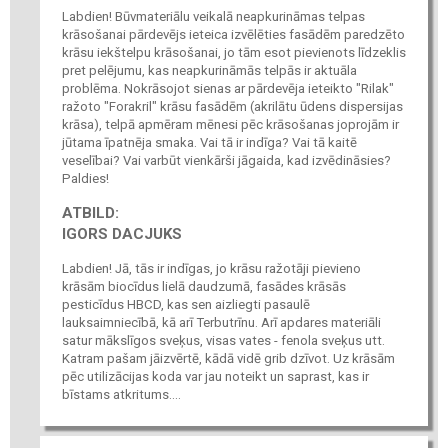
Labdien! Būvmateriālu veikalā neapkurināmas telpas
krāsošanai pārdevējs ieteica izvēlēties fasādēm paredzēto
krāsu iekštelpu krāsošanai, jo tām esot pievienots līdzeklis
pret pelējumu, kas neapkurināmās telpās ir aktuāla
problēma. Nokrāsojot sienas ar pārdevēja ieteikto "Rilak"
ražoto "Forakril" krāsu fasādēm (akrilātu ūdens dispersijas
krāsa), telpā apmēram mēnesi pēc krāsošanas joprojām ir
jūtama īpatnēja smaka. Vai tā ir indīga? Vai tā kaitē
veselībai? Vai varbūt vienkārši jāgaida, kad izvēdināsies?
Paldies!
ATBILD:
IGORS DACJUKS
Labdien! Jā, tās ir indīgas, jo krāsu ražotāji pievieno
krāsām biocīdus lielā daudzumā, fasādes krāsās
pesticīdus HBCD, kas sen aizliegti pasaulē
lauksaimniecībā, kā arī Terbutrīnu. Arī apdares materiāli
satur mākslīgos sveķus, visas vates - fenola sveķus utt.
Katram pašam jāizvērtē, kādā vidē grib dzīvot. Uz krāsām
pēc utilizācijas koda var jau noteikt un saprast, kas ir
bīstams atkritums....