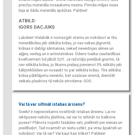
precīzu materiāla nosaukumu nezinu. Pirmās mājas visas
bija ar šādu materiālu apšūtas. Paldies!
ATBILD:
IGORS DACJUKS
Labdien! Vislabāk ir nomazgāt virsmu un nokrāsot ar tīru
minerālkrāsu jeb silikāta krāsu, jo nav nekas jāgruntē,
krāsas ir dabīgi sārmainas, nekad neveidojas sēnes un
aļģes, nedeg un ir antistatiskas. Ūdens tvaika caurlaidības
koeficentam Sd jābūt 0,01. Ja ražotājs piedāvā gruntis, tā
nav silikāta krāsa, jo likums pieļauj pievienot 3% silikātu jeb
kālijstiklūdeni un nosaukt to par silikāta krāsu. Tīra silikāta
krāsa pārklājumu neveido, bet uzsūcas virsmā, diemžēl
veikalu plauktos tā nebūs atrodama. GOS...
Vai tā var siltināt istabas ārsienu?
Sveiki! Ir nepieciešams nosiltināt istabas ārsienu. Lai no
iekšpuses nebūtu jāsiltina, vai var to siltināt no balkona
puses? Plānots nopirkt fasādes vati, pielīmēt pie sienas un
piedībeļot. Tad noarmēt un sietu uzlikt, pa virsu špakteli un
nokrāsot. Vai tā var? Vai kaut kas trūkst? Paldies!