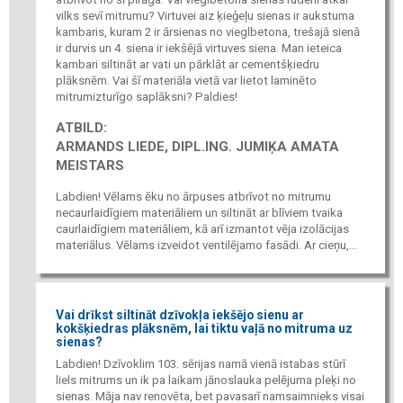
vilks sevī mitrumu? Virtuvei aiz ķieģeļu sienas ir aukstuma
kambaris, kuram 2 ir ārsienas no vieglbetona, trešajā sienā
ir durvis un 4. siena ir iekšējā virtuves siena. Man ieteica
kambari siltināt ar vati un pārklāt ar cementšķiedru
plāksnēm. Vai šī materiāla vietā var lietot laminēto
mitrumizturīgo saplāksni? Paldies!
ATBILD:
ARMANDS LIEDE, DIPL.ING. JUMIĶA AMATA
MEISTARS
Labdien! Vēlams ēku no ārpuses atbrīvot no mitrumu
necaurlaidīgiem materiāliem un siltināt ar blīviem tvaika
caurlaidīgiem materiāliem, kā arī izmantot vēja izolācijas
materiālus. Vēlams izveidot ventilējamo fasādi. Ar cieņu,...
Vai drīkst siltināt dzīvokļa iekšējo sienu ar
kokšķiedras plāksnēm, lai tiktu vaļā no mitruma uz
sienas?
Labdien! Dzīvoklim 103. sērijas namā vienā istabas stūrī
liels mitrums un ik pa laikam jānoslauka pelējuma pleķi no
sienas. Māja nav renovēta, bet pavasarī namsaimnieks visai