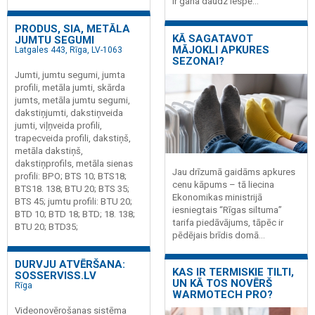
ir gana daudz iespē...
PRODUS, SIA, METĀLA
KĀ SAGATAVOT
JUMTU SEGUMI
MĀJOKLI APKURES
Latgales 443, Rīga, LV-1063
SEZONAI?
Jumti, jumtu segumi, jumta
profili, metāla jumti, skārda
jumts, metāla jumtu segumi,
dakstiņjumti, dakstiņveida
jumti, viļņveida profili,
trapecveida profili, dakstiņš,
metāla dakstiņš,
dakstiņprofils, metāla sienas
Jau drīzumā gaidāms apkures
profili: BPO; BTS 10; BTS18;
cenu kāpums – tā liecina
BTS18. 138; BTU 20; BTS 35;
Ekonomikas ministrijā
BTS 45; jumtu profili: BTU 20;
iesniegtais “Rīgas siltuma”
BTD 10; BTD 18; BTD; 18. 138;
tarifa piedāvājums, tāpēc ir
BTU 20; BTD35;
pēdējais brīdis domā...
DURVJU ATVĒRŠANA:
KAS IR TERMISKIE TILTI,
SOSSERVISS.LV
UN KĀ TOS NOVĒRŠ
Rīga
WARMOTECH PRO?
Videonovērošanas sistēma