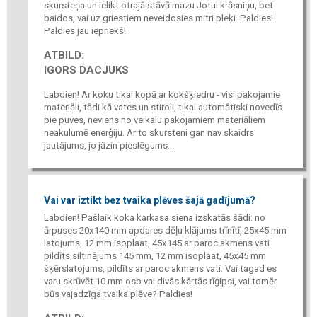
skursteņa un ielikt otrajā stāvā mazu Jotul krāsniņu, bet
baidos, vai uz griestiem neveidosies mitri pleķi. Paldies!
Paldies jau iepriekš!
ATBILD:
IGORS DACJUKS
Labdien! Ar koku tikai kopā ar kokšķiedru - visi pakojamie
materiāli, tādi kā vates un stiroli, tikai automātiski novedīs
pie puves, neviens no veikalu pakojamiem materiāliem
neakulumē enerģiju. Ar to skursteni gan nav skaidrs
jautājums, jo jāzin pieslēgums....
Vai var iztikt bez tvaika plēves šajā gadījumā?
Labdien! Pašlaik koka karkasa siena izskatās šādi: no
ārpuses 20x140 mm apdares dēļu klājums trīnītī, 25x45 mm
latojums, 12 mm isoplaat, 45x145 ar paroc akmens vati
pildīts siltinājums 145 mm, 12 mm isoplaat, 45x45 mm
šķērslatojums, pildīts ar paroc akmens vati. Vai tagad es
varu skrūvēt 10 mm osb vai divās kārtās rīģipsi, vai tomēr
būs vajadzīga tvaika plēve? Paldies!