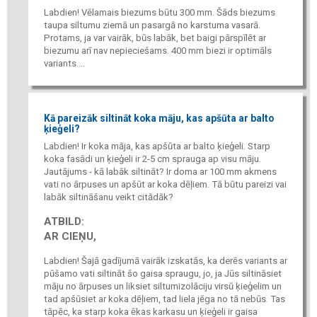
Labdien! Vēlamais biezums būtu 300 mm. Šāds biezums
taupa siltumu ziemā un pasargā no karstuma vasarā.
Protams, ja var vairāk, būs labāk, bet baigi pārspīlēt ar
biezumu arī nav nepieciešams. 400 mm biezi ir optimāls
variants....
Kā pareizāk siltināt koka māju, kas apšūta ar balto
ķieģeli?
Labdien! Ir koka māja, kas apšūta ar balto ķieģeli. Starp
koka fasādi un ķieģeli ir 2-5 cm sprauga ap visu māju.
Jautājums - kā labāk siltināt? Ir doma ar 100 mm akmens
vati no ārpuses un apšūt ar koka dēļiem. Tā būtu pareizi vai
labāk siltināšanu veikt citādāk?
ATBILD:
AR CIEŅU,
Labdien! Šajā gadījumā vairāk izskatās, ka derēs variants ar
pūšamo vati siltināt šo gaisa spraugu, jo, ja Jūs siltināsiet
māju no ārpuses un liksiet siltumizolāciju virsū ķieģelim un
tad apšūsiet ar koka dēļiem, tad liela jēga no tā nebūs. Tas
tāpēc, ka starp koka ēkas karkasu un ķieģeli ir gaisa