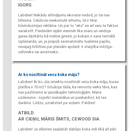
IGORS
Labdien! Nekādu siltinājumu ekovate nedod, jo tai nav
blīvuma. Celuloze neakumulē siltumu, tā ir tikai
būvindustrijas reklāma. Un par to "eko" es arī varu te faktus
sarakstīt. Piedevām sijām vienmēr lika svaru un veidoja
gaisa šķirkārtu kā melnie griesti, jo kokam ir sava termālā
izplešanās, un, ja piepūš sasmalcinātu tualetes papīru,
nevajag brīnīties par plaisām apdarē. Ir starpība milzīga -
celtnieks vai amatnieks....
Ar ko nosiltināt vecu koka māju?
Labdien! Ar ko Jūs ieteiktu nosiltināt vecu koka māju, kuras
platība ir 70 m2? Situācija tāda, ka remontu veiks tēvs, kas
nav pazīstams ar jaunākajām tehnoloģijām. Mans
uzdevums - nopirkt materiālus un paskaidrot, kā tas
darāms. Lūdzu, uzrakstiet pa soļiem. Paldies!
ATBILD:
AR CIEŅU, MĀRIS ŠMITS, CEWOOD SIA
Labdien! Ja vēlaties saglabāt dabīgo koka vidi ēkā arī pēc