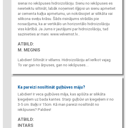
sienai no iekšpuses hidroizolāciju. Sienu no iekšpuses es
neieteiktu siltināt, labāk noņemiet rīģipsi un sienu apmetiet
ar cementa kaļķa apmetumu, un nokrāsojiet ar silikāta vai
silikona sveķu krāsu. Šāds risinājums strādās pie
nosacījuma, ka ar vertikālo un horizontālo hidroizolāciju
viss kārtībā. Ja Jums ir jautājumi par hidroizolāciju, tad
sazinieties ar mani. www.velvemst.lv...
ATBILD:
M. MEGNIS
Labdien! Siltināt ir vēlams. Hidroizolāciju arī ierīkot vajag.
To var gan no ārpuses, gan no iekšpuses....
Ka pareizi nosiltināt guļbūves māju?
Labdien! Ir veca guļbūves māja, kas apšūta ar silikāta
ķiegeļiem uz bada kantes. Starp guļbūvi un ķiegeļiem ir no
3-5 cm. Baļķi ir 15cm. Kā man pareizi nosiltināt no
iekšpuses? Paldies!
ATBILD:
INTARS