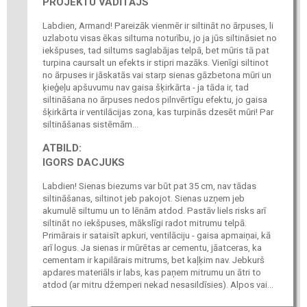
PROJEKTU VADĪTĀJS
Labdien, Armand! Pareizāk vienmēr ir siltināt no ārpuses, li
uzlabotu visas ēkas siltuma noturību, jo ja jūs siltināsiet no
iekšpuses, tad siltums saglabājas telpā, bet mūris tā pat
turpina caursalt un efekts ir stipri mazāks. Vienīgi siltinot
no ārpuses ir jāskatās vai starp sienas gāzbetona mūri un
ķieģeļu apšuvumu nav gaisa šķirkārta - ja tāda ir, tad
siltināšana no ārpuses nedos pilnvērtīgu efektu, jo gaisa
šķirkārta ir ventilācijas zona, kas turpinās dzesēt mūri! Par
siltināšanas sistēmām...
ATBILD:
IGORS DACJUKS
Labdien! Sienas biezums var būt pat 35 cm, nav tādas
siltināšanas, siltinot jeb pakojot. Sienas uzņem jeb
akumulē siltumu un to lēnām atdod. Pastāv liels risks arī
siltināt no iekšpuses, mākslīgi radot mitrumu telpā.
Primārais ir sataisīt apkuri, ventilāciju - gaisa apmaiņai, kā
arī logus. Ja sienas ir mūrētas ar cementu, jāatceras, ka
cementam ir kapilārais mitrums, bet kaļķim nav. Jebkurš
apdares materiāls ir labs, kas paņem mitrumu un ātri to
atdod (ar mitru džemperi nekad nesasildīsies). Alpos vai...