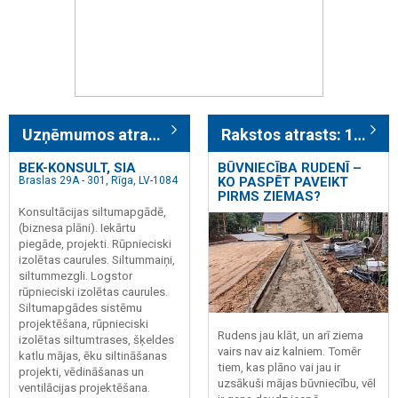
Uzņēmumos atrasts: 244
Rakstos atrasts: 1031
BEK-KONSULT, SIA
BŪVNIECĪBA RUDENĪ –
Braslas 29A - 301, Rīga, LV-1084
KO PASPĒT PAVEIKT
PIRMS ZIEMAS?
Konsultācijas siltumapgādē,
(biznesa plāni). Iekārtu
piegāde, projekti. Rūpnieciski
izolētas caurules. Siltummaiņi,
siltummezgli. Logstor
rūpnieciski izolētas caurules.
Siltumapgādes sistēmu
projektēšana, rūpnieciski
Rudens jau klāt, un arī ziema
izolētas siltumtrases, šķeldes
vairs nav aiz kalniem. Tomēr
katlu mājas, ēku siltināšanas
tiem, kas plāno vai jau ir
projekti, vēdināšanas un
uzsākuši mājas būvniecību, vēl
ventilācijas projektēšana.