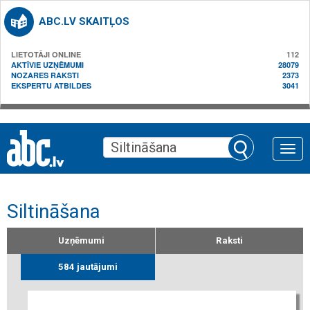
ABC.LV SKAITĻOS
LIETOTĀJI ONLINE
112
AKTĪVIE UZŅĒMUMI
28079
NOZARES RAKSTI
2373
EKSPERTU ATBILDES
3041
Toggle
naviga
Siltināšana
Uzņēmumi
Raksti
584 jautājumi