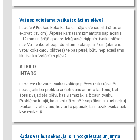
Vai nepieciešama tvaika izolācijas plēve?
Labdien! Esošas koka karkasa mājas sienas siltinātas ar
ekovati (15 cm). Ārpusē karkasam izmantots saplāksnis
~12 mm un ārējā apdare. Iekšpusē- rīģipsis; tvaika plēves
nav. Vai, ierīkojot papildu siltumizolāciju 5-7 cm (akmens
vate/ kokskaidu plātnes) telpas pusē, būtu nepieciešams
likt tvaika izolācijas plēvi?
ATBILD:
INTARS
Labdien! Ekovatei tvaika izolācija plēves izskatā varētu
nebūt, pilnībā pietiktu ar četrslāņu armēto kartonu, bet
šoreiz vajadzēs plēvi, kas vismazāk laiž cauri tvaiku.
Problēma ir tajā, ka aukstajā pusē ir saplāksnis, kurš neļauj
tvaikam iziet uz āru, līdz ar to jāpanāk, lai mazāk tvaika tiek
konstrukcijā....
Kādas var būt sekas, ja, siltinot griestus un jumta