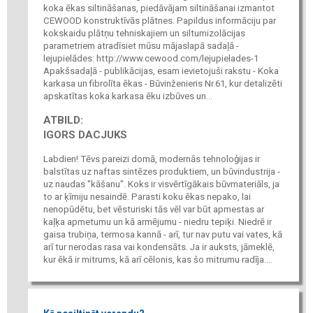
koka ēkas siltināšanas, piedāvājam siltināšanai izmantot
CEWOOD konstruktīvās plātnes. Papildus informāciju par
kokskaidu plātņu tehniskajiem un siltumizolācijas
parametriem atradīsiet mūsu mājaslapā sadaļā -
lejupielādes: http://www.cewood.com/lejupielades-1
Apakšsadaļā - publikācijas, esam ievietojuši rakstu - Koka
karkasa un fibrolīta ēkas - Būvinženieris Nr.61, kur detalizēti
apskatītas koka karkasa ēku izbūves un...
ATBILD:
IGORS DACJUKS
Labdien! Tēvs pareizi domā, modernās tehnoloģijas ir
balstītas uz naftas sintēzes produktiem, un būvindustrija -
uz naudas "kāšanu". Koks ir visvērtīgākais būvmateriāls, ja
to ar ķīmiju nesaindē. Parasti koku ēkas nepako, lai
nenopūdētu, bet vēsturiski tās vēl var būt apmestas ar
kaļķa apmetumu un kā armējumu - niedru tepiķi. Niedrē ir
gaisa trubiņa, termosa kannā - arī, tur nav putu vai vates, kā
arī tur nerodas rasa vai kondensāts. Ja ir auksts, jāmeklē,
kur ēkā ir mitrums, kā arī cēlonis, kas šo mitrumu radīja....