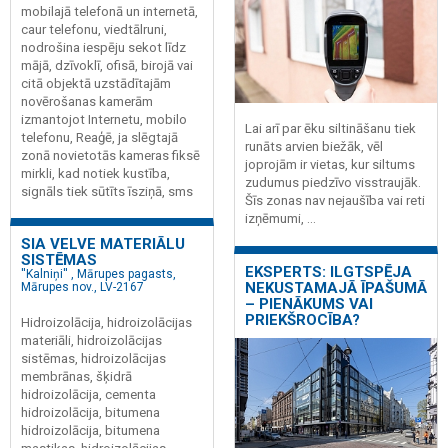
mobilajā telefonā un internetā,
caur telefonu, viedtālruni,
nodrošina iespēju sekot līdz
mājā, dzīvoklī, ofisā, birojā vai
citā objektā uzstādītajām
novērošanas kamerām
izmantojot Internetu, mobilo
Lai arī par ēku siltināšanu tiek
telefonu, Reaģē, ja slēgtajā
runāts arvien biežāk, vēl
zonā novietotās kameras fiksē
joprojām ir vietas, kur siltums
mirkli, kad notiek kustība,
zudumus piedzīvo visstraujāk.
signāls tiek sūtīts īsziņā, sms
Šīs zonas nav nejaušība vai reti
izņēmumi, ...
SIA VELVE MATERIĀLU
SISTĒMAS
EKSPERTS: ILGTSPĒJA
''Kalniņi'' , Mārupes pagasts,
NEKUSTAMAJĀ ĪPAŠUMĀ
Mārupes nov., LV-2167
– PIENĀKUMS VAI
PRIEKŠROCĪBA?
Hidroizolācija, hidroizolācijas
materiāli, hidroizolācijas
sistēmas, hidroizolācijas
membrānas, šķidrā
hidroizolācija, cementa
hidroizolācija, bitumena
hidroizolācija, bitumena