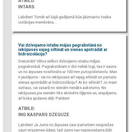
ATBILD:
INTARS
Labdien! Tomēr arī šajā gadījumā būs jāizmanto tvaika
izolācijas membrāna....
Vai dzīvojamo istabu mājas pagrabstāvā no
iekšpuses vajag siltināt un sienas apstrādāt ar
hidroizolāciju?
Sveicināti! Vēlos ierīkot dzīvojamo istabu mājas
pagrabstāvā. Pagrabstāvam ir divi nelieli logi, tas ir sauss
un no ārpuses nosiltināts ar 100 mm putopolisterolu. Man
ir jautājums - vai no iekšpuses arī vajag siltināt un pamatu
sienas apstrādāt ar hidroizolāciju? Ar ko siltināt? Jo mani
satrauc, vai vasarā no sienām nenāks aukstums. No
iekšpusas pie sienām tiks skrūvēts rīģipsis un, iespējams,
arī koka apdares dēļi. Paldies!
ATBILD:
ING KASPARS DZEGUZE
Labdien! Ja Jums no ārpuses caur pamatiem nespiežas
cauri virszemes ūdeņi, tad Jums nav nepieciešams klāt