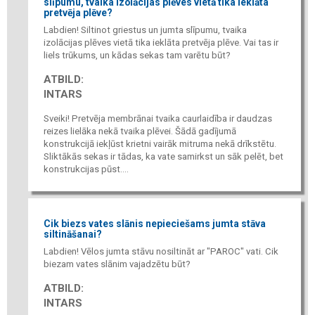
slīpumu, tvaika izolācijas plēves vietā tika ieklāta
pretvēja plēve?
Labdien! Siltinot griestus un jumta slīpumu, tvaika
izolācijas plēves vietā tika ieklāta pretvēja plēve. Vai tas ir
liels trūkums, un kādas sekas tam varētu būt?
ATBILD:
INTARS
Sveiki! Pretvēja membrānai tvaika caurlaidība ir daudzas
reizes lielāka nekā tvaika plēvei. Šādā gadījumā
konstrukcijā iekļūst krietni vairāk mitruma nekā drīkstētu.
Sliktākās sekas ir tādas, ka vate samirkst un sāk pelēt, bet
konstrukcijas pūst....
Cik biezs vates slānis nepieciešams jumta stāva
siltināšanai?
Labdien! Vēlos jumta stāvu nosiltināt ar "PAROC" vati. Cik
biezam vates slānim vajadzētu būt?
ATBILD:
INTARS