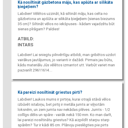
Kā nosiltināt gāzbetona māju, kas apšūta ar silikāta
ķieģeļiem?
Labdien! Vēlētos uzzināt, kā siltināt māju, kas celta no
gāzbetona un apšūta ar silikāta ķieģeļiem (sienas biezums
35 cm)? Siltināt vēlos no iekšpuses - kādam vajadzētu būt
sienas pīrāgam? Paldies!
ATBILD:
INTARS
Labdien! Lai sniegtu pilnvērtīgu atbildi, man gribētos uzdot
vairākus jautājumus, jo varianti ir dažādi. Pirmais jau būtu,
kādu materiālu Jūs vēlētos izmantot utt. Varbūt variet man
pazvanīt 29611614....
Kā pareizi nosiltināt griestus pirtī?
Labdien! Laukos mums ir pirtiņa, kurai otrajā stāvā vēlos
izbūvēt istabiņu, bet pirtij ir metāla jumts ar viļņotām
loksnēm, un zem jumta nav nekādas plēves. Jumts - 1/2
collīgs dēlis un spāre - vairāk nekā 150 mm. Ko man darīt,
lai pareizi nosiltinātu griestus? Kā aizpildīt starpu starp
spārēm? Tur ir kādi 85 cm. Plānoju pieslēgties pie pirts