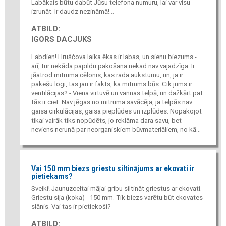
Labākais būtu dabūt Jūsu telefona numuru, lai var visu
izrunāt. Ir daudz nezināmā!...
ATBILD:
IGORS DACJUKS
Labdien! Hruščova laika ēkas ir labas, un sienu biezums -
arī, tur nekāda papildu pakošana nekad nav vajadzīga. Ir
jāatrod mitruma cēlonis, kas rada aukstumu, un, ja ir
pakešu logi, tas jau ir fakts, ka mitrums būs. Cik jums ir
ventilācijas? - Viena virtuvē un vannas telpā, un dažkārt pat
tās ir ciet. Nav jēgas no mitruma savācēja, ja telpās nav
gaisa cirkulācijas, gaisa pieplūdes un izplūdes. Nopakojot
tikai vairāk tiks nopūdēts, jo reklāma dara savu, bet
neviens nerunā par neorganiskiem būvmateriāliem, no kā...
Vai 150 mm biezs griestu siltinājums ar ekovati ir
pietiekams?
Sveiki! Jaunuzceltai mājai gribu siltināt griestus ar ekovati.
Griestu sija (koka) - 150 mm. Tik biezs varētu būt ekovates
slānis. Vai tas ir pietiekoši?
ATBILD: