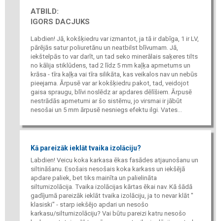
ATBILD:
IGORS DACJUKS
Labdien! Jā, kokšķiedru var izmantot, ja tā ir dabīga, 1 ir LV,
pārējās satur poliuretānu un neatbilst blīvumam. Jā,
iekštelpās to var darīt, un tad seko minerālais saķeres tilts
no kālija stiklūdens, tad 2 līdz 5 mm kaļķa apmetums un
krāsa - tīra kaļķa vai tīra silikāta, kas veikalos nav un nebūs
pieejama. Ārpusē var ar kokšķiedru pakot, tad, veidojot
gaisa spraugu, blīvi noslēdz ar apdares dēlīšiem. Ārpusē
nestrādās apmetumi ar šo sistēmu, jo virsmai ir jābūt
nesošai un 5 mm ārpusē nesniegs efektu ilgi. Vates...
Kā pareizāk ieklāt tvaika izolāciju?
Labdien! Veicu koka karkasa ēkas fasādes atjaunošanu un
siltināšanu. Esošais nesošais koka karkass un iekšējā
apdare paliek, bet tiks mainīta un palielināta
siltumizolācija. Tvaika izolācijas kārtas ēkai nav. Kā šādā
gadījumā pareizāk ieklāt tvaika izolāciju, ja to nevar klāt "
klasiski" - starp iekšējo apdari un nesošo
karkasu/siltumizolāciju? Vai būtu pareizi katru nesošo