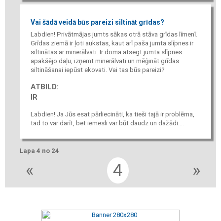
Vai šādā veidā būs pareizi siltināt grīdas?
Labdien! Privātmājas jumts sākas otrā stāva grīdas līmenī.
Grīdas ziemā ir ļoti aukstas, kaut arī paša jumta slīpnes ir
siltinātas ar minerālvati. Ir doma atsegt jumta slīpnes
apakšējo daļu, izņemt minerālvati un mēģināt grīdas
siltināšanai iepūst ekovati. Vai tas būs pareizi?
ATBILD:
IR
Labdien! Ja Jūs esat pārliecināti, ka tieši tajā ir problēma,
tad to var darīt, bet iemesli var būt daudz un dažādi....
Lapa 4 no 24
«
4
»