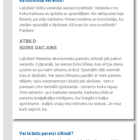
Kā nosiltināt verandu?
Labdien! Gribu verandai sienas nosiltināt. Veranda ir no
koka karkasa un apšūta ar spundēļiem. No iekšpuses bija
finieris, pa vidu tukšums. Finieri noņēmu un konstatēju, ka
vietām spundēļi ir šķirbaini. Kā man šo visu nosiltināt?
Paldies!
ATBILD:
IGORS DACJUKS
Labdien! Neredzu ekonomisku pamatu siltināt jeb pakot
verandu. Ir jāpanāk, lai sienas būtu blīvas, kas arī pa dienu
uzsilst un pa nakti siltumu atdod. Spundēti dēļi vienmēr
būs ar šķirbām. Var sienu blīvumu panākt ar tiem pašiem
dēļiem, taču neizmantojot dzelzi jeb skrūves - tam ir
pavisam cita termālā izplešanās - izmanto koka tapas.
Otrs variants - ja ir karkasa veranda, karkasu pilda ar
parastu ķieģeļkaļķa mūrējumu, kur beigās ir kaļķa
apmetums - kaļķis izrauj visu mitrumu no sienas. Jo maz
kurš saprot, ka...
Vai tā būtu pareizi siltināt?