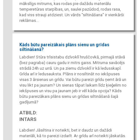
mākslīgs mitrums, kas rodas pie dažādu materiālu
temperetūras starpības, un, saulei pazūdod, rodas rasa,
kad viss strauji atdziest. Un vārds "siltināšana" ir vienkārši
reklāmas...
Kāds būtu pareizākais plāns sienu un grīdas
siltināšanā?
Labdien! Stūra trīsistabu dzīvoklī hruščovkā, pirmajā stāvā
(bez pagraba) cauru gadu ir mitrs gaiss. Mitruma savācējs
strādā 24h uz urrā. Un pa ziemu dzīvoklī ir kā ledusskapī.
Grīda arī ir ledusauksta. Plāns ir nosiltināt no iekšpuses
visas 3 ārsienas un grīdu. Vai būtu pareizi grīdu ņemt ārā un
visu likt pa jaunam? Un sienas tāpat laikam līdz ķieģelim no
iekšpuses un visu pa jaunam jeb ir vēl kāda opcija? Kāds
būtu pareizākais plāns sienu un grīdas siltināšanā šajā
gadījumā?
ATBILD:
INTARS
Labdien! Jāsiltina ir noteikti, bet ir daudz un dažādi
materiāli, kā to pareizi izdarīt. Ar grīdu arī noteikti jāskatās.