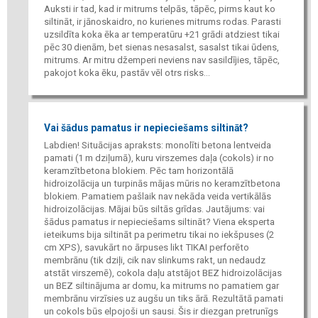
Auksti ir tad, kad ir mitrums telpās, tāpēc, pirms kaut ko
siltināt, ir jānoskaidro, no kurienes mitrums rodas. Parasti
uzsildīta koka ēka ar temperatūru +21 grādi atdziest tikai
pēc 30 dienām, bet sienas nesasalst, sasalst tikai ūdens,
mitrums. Ar mitru džemperi neviens nav sasildījies, tāpēc,
pakojot koka ēku, pastāv vēl otrs risks...
Vai šādus pamatus ir nepieciešams siltināt?
Labdien! Situācijas apraksts: monolīti betona lentveida
pamati (1 m dziļumā), kuru virszemes daļa (cokols) ir no
keramzītbetona blokiem. Pēc tam horizontālā
hidroizolācija un turpinās mājas mūris no keramzītbetona
blokiem. Pamatiem pašlaik nav nekāda veida vertikālās
hidroizolācijas. Mājai būs siltās grīdas. Jautājums: vai
šādus pamatus ir nepieciešams siltināt? Viena eksperta
ieteikums bija siltināt pa perimetru tikai no iekšpuses (2
cm XPS), savukārt no ārpuses likt TIKAI perforēto
membrānu (tik dziļi, cik nav slinkums rakt, un nedaudz
atstāt virszemē), cokola daļu atstājot BEZ hidroizolācijas
un BEZ siltinājuma ar domu, ka mitrums no pamatiem gar
membrānu virzīsies uz augšu un tiks ārā. Rezultātā pamati
un cokols būs elpojoši un sausi. Šis ir diezgan pretrunīgs