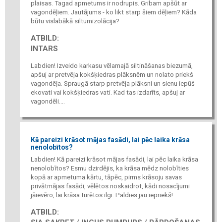
plaisas. Tagad apmetums ir nodrupis. Gribam apšūt ar
vagondēļiem. Jautājums - ko likt starp šiem dēļiem? Kāda
būtu vislabākā siltumizolācija?
ATBILD:
INTARS
Labdien! Izveido karkasu vēlamajā siltināšanas biezumā,
apšuj ar pretvēja kokšķiedras plāksnēm un nolato priekš
vagondēļa. Spraugā starp pretvēja plāksni un sienu iepūš
ekovati vai kokšķiedras vati. Kad tas izdarīts, apšuj ar
vagondēli....
Kā pareizi krāsot mājas fasādi, lai pēc laika krāsa
nenolobītos?
Labdien! Kā pareizi krāsot mājas fasādi, lai pēc laika krāsa
nenolobītos? Esmu dzirdējis, ka krāsa mēdz nolobīties
kopā ar apmetuma kārtu, tāpēc, pirms krāsoju savas
privātmājas fasādi, vēlētos noskaidrot, kādi nosacījumi
jāievēro, lai krāsa turētos ilgi. Paldies jau iepriekš!
ATBILD: