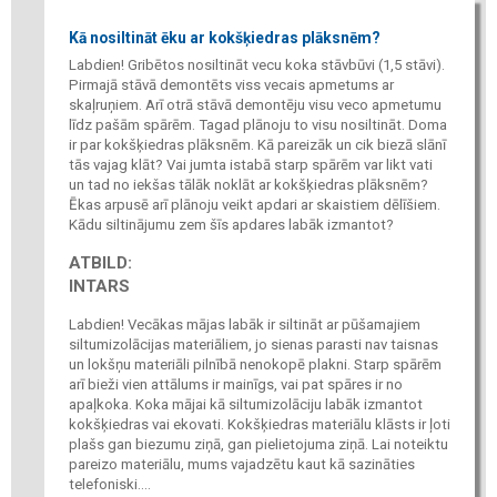
Kā nosiltināt ēku ar kokšķiedras plāksnēm?
Labdien! Gribētos nosiltināt vecu koka stāvbūvi (1,5 stāvi).
Pirmajā stāvā demontēts viss vecais apmetums ar
skaļruņiem. Arī otrā stāvā demontēju visu veco apmetumu
līdz pašām spārēm. Tagad plānoju to visu nosiltināt. Doma
ir par kokšķiedras plāksnēm. Kā pareizāk un cik biezā slānī
tās vajag klāt? Vai jumta istabā starp spārēm var likt vati
un tad no iekšas tālāk noklāt ar kokšķiedras plāksnēm?
Ēkas arpusē arī plānoju veikt apdari ar skaistiem dēlīšiem.
Kādu siltinājumu zem šīs apdares labāk izmantot?
ATBILD:
INTARS
Labdien! Vecākas mājas labāk ir siltināt ar pūšamajiem
siltumizolācijas materiāliem, jo sienas parasti nav taisnas
un lokšņu materiāli pilnībā nenokopē plakni. Starp spārēm
arī bieži vien attālums ir mainīgs, vai pat spāres ir no
apaļkoka. Koka mājai kā siltumizolāciju labāk izmantot
kokšķiedras vai ekovati. Kokšķiedras materiālu klāsts ir ļoti
plašs gan biezumu ziņā, gan pielietojuma ziņā. Lai noteiktu
pareizo materiālu, mums vajadzētu kaut kā sazināties
telefoniski....