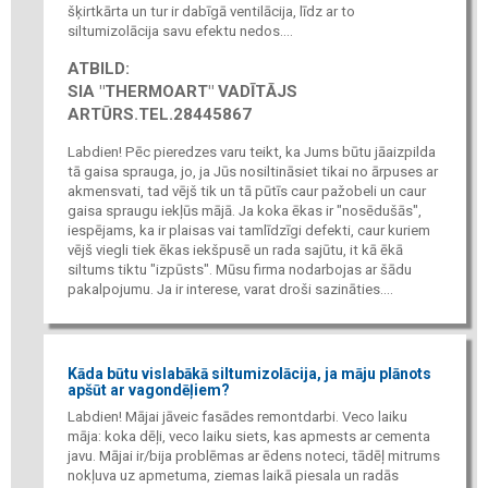
šķirtkārta un tur ir dabīgā ventilācija, līdz ar to
siltumizolācija savu efektu nedos....
ATBILD:
SIA "THERMOART" VADĪTĀJS
ARTŪRS.TEL.28445867
Labdien! Pēc pieredzes varu teikt, ka Jums būtu jāaizpilda
tā gaisa sprauga, jo, ja Jūs nosiltināsiet tikai no ārpuses ar
akmensvati, tad vējš tik un tā pūtīs caur pažobeli un caur
gaisa spraugu iekļūs mājā. Ja koka ēkas ir "nosēdušās",
iespējams, ka ir plaisas vai tamlīdzīgi defekti, caur kuriem
vējš viegli tiek ēkas iekšpusē un rada sajūtu, it kā ēkā
siltums tiktu "izpūsts". Mūsu firma nodarbojas ar šādu
pakalpojumu. Ja ir interese, varat droši sazināties....
Kāda būtu vislabākā siltumizolācija, ja māju plānots
apšūt ar vagondēļiem?
Labdien! Mājai jāveic fasādes remontdarbi. Veco laiku
māja: koka dēļi, veco laiku siets, kas apmests ar cementa
javu. Mājai ir/bija problēmas ar ēdens noteci, tādēļ mitrums
nokļuva uz apmetuma, ziemas laikā piesala un radās