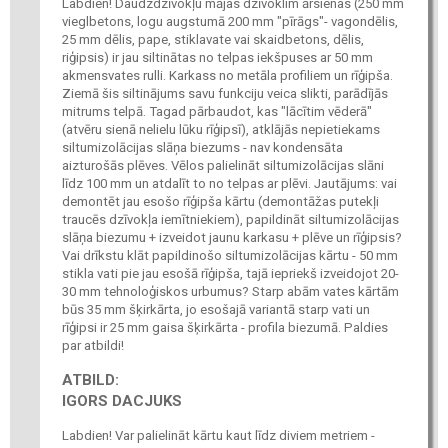
Labdien! Daudzdzīvokļu mājas dzīvoklim ārsienas (250 mm
vieglbetons, logu augstumā 200 mm "pīrāgs"- vagondēlis,
25 mm dēlis, pape, stiklavate vai skaidbetons, dēlis,
riģipsis) ir jau siltinātas no telpas iekšpuses ar 50 mm
akmensvates rulli. Karkass no metāla profiliem un rīģipša.
Ziemā šis siltinājums savu funkciju veica slikti, parādījās
mitrums telpā. Tagad pārbaudot, kas "lācītim vēderā"
(atvēru sienā nelielu lūku rīģipsī), atklājās nepietiekams
siltumizolācijas slāņa biezums - nav kondensāta
aizturošās plēves. Vēlos palielināt siltumizolācijas slāni
līdz 100 mm un atdalīt to no telpas ar plēvi. Jautājums: vai
demontēt jau esošo rīģipša kārtu (demontāžas putekļi
traucēs dzīvokļa iemītniekiem), papildināt siltumizolācijas
slāņa biezumu + izveidot jaunu karkasu + plēve un rīģipsis?
Vai drīkstu klāt papildinošo siltumizolācijas kārtu - 50 mm
stikla vati pie jau esošā rīģipša, tajā iepriekš izveidojot 20-
30 mm tehnoloģiskos urbumus? Starp abām vates kārtām
būs 35 mm šķirkārta, jo esošajā variantā starp vati un
rīģipsi ir 25 mm gaisa šķirkārta - profila biezumā. Paldies
par atbildi!
ATBILD:
IGORS DACJUKS
Labdien! Var palielināt kārtu kaut līdz diviem metriem -