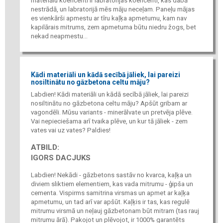
materiālu koeficenti ir labratorijas koeficenti, kas dabā
nestrādā, un labratorijā mēs māju neceļam. Paneļu mājas
es vienkārši apmestu ar tīru kaļķa apmetumu, kam nav
kapilārais mitrums, zem apmetuma būtu niedru žogs, bet
nekad neapmestu...
Kādi materiāli un kādā secībā jāliek, lai pareizi
nosiltinātu no gāzbetona celtu māju?
Labdien! Kādi materiāli un kādā secībā jāliek, lai pareizi
nosiltinātu no gāzbetona celtu māju? Apšūt gribam ar
vagondēli. Mūsu variants - minerālvate un pretvēja plēve.
Vai nepieciešama arī tvaika plēve, un kur tā jāliek - zem
vates vai uz vates? Paldies!
ATBILD:
IGORS DACJUKS
Labdien! Nekādi - gāzbetons sastāv no kvarca, kaļķa un
diviem sliktiem elementiem, kas vada mitrumu - ģipša un
cementa. Vispirms samitrina virsmas un apmet ar kaļķa
apmetumu, un tad arī var apšūt. Kaļķis ir tas, kas regulē
mitrumu virsmā un neļauj gāzbetonam būt mitram (tas rauj
mitrumu ārā). Pakojot un plēvojot, ir 1000% garantēts