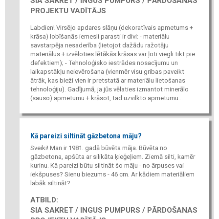
SIA SAKRET / INGUS PUMPURS / PĀRDOŠANAS
PROJEKTU VADĪTĀJS
Labdien! Virsējo apdares slāņu (dekoratīvais apmetums +
krāsa) lobīšanās iemesli parasti ir divi: - materiālu
savstarpēja nesaderība (lietojot dažādu ražotāju
materiālus + izvēloties lētākās krāsas var ļoti viegli tikt pie
defektiem); - Tehnoloģisko iestrādes nosacījumu un
laikapstākļu neievērošana (vienmēr visu gribas paveikt
ātrāk, kas bieži vien ir pretstatā ar materiālu lietošanas
tehnoloģiju). Gadījumā, ja jūs vēlaties izmantot minerālo
(sauso) apmetumu + krāsot, tad uzvilkto apmetumu...
Kā pareizi siltināt gāzbetona māju?
Sveiki! Man ir 1981. gadā būvēta māja. Būvēta no
gāzbetona, apšūta ar silikāta ķieģeļiem. Ziemā silti, kamēr
kurinu. Kā pareizi būtu siltināt šo māju - no ārpuses vai
iekšpuses? Sienu biezums - 46 cm. Ar kādiem materiāliem
labāk siltināt?
ATBILD:
SIA SAKRET / INGUS PUMPURS / PĀRDOŠANAS