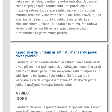
nekas nemainīsies, jo mitrums rodas mākslīgi. Jau pape
sienā ir spējīga radīt kondensātu. Par putekļiem būtu
mazāk jāsatraucās, bet par sēnīti gan, kas būs radušās
mitruma ietekmē. Visas vates satur 10% fenola sveķus, kas
ir naftas sintēzes produkts. Jebkurš materiāls, kas
akulumē siltumu, ir labs - kur dabūja mitrumu, ātri atdeva.
Neviens vēl nav sasildījies ar slapju džemperi, taču
būvindustrija apgalvo mums pretējo....
Kapēc skārda jumtam ar siltinātu mansardu jāliek
divas plēves?
Labdien! Kapēc skārda jumtam ar siltinātu mansardu jāliek
divas plēves - vai tad nepietiek ar difūzijas membrānu, ja tā
nelaiž konstrukcijā ne ūdeni, ne kondensātu no ārpuses un
labi elpo no iekšpuses? Un kāda atšķirība, vai tas ir
viengabala vai daudzgabalu materiāls? Uz skārda jumta
jebkurā gadījumā veidojas kondensāts.
ATBILD:
IGORS
Labdien! Plēves ir uzspiesta būvindustrijas reklāma. Liekot
kaut 5 slāņus, no kondensāta tāpat neizbēgt. Rodas