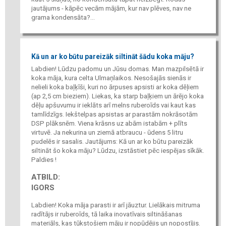
jautājums - kāpēc vecām mājām, kur nav plēves, nav ne
grama kondensāta?...
Kā un ar ko būtu pareizāk siltināt šādu koka māju?
Labdien! Lūdzu padomu un Jūsu domas. Man mazpilsētā ir
koka māja, kura celta Ulmaņlaikos. Nesošajās sienās ir
nelieli koka baļķīši, kuri no ārpuses apsisti ar koka dēļiem
(ap 2,5 cm bieziem). Liekas, ka starp baļķiem un ārējo koka
dēļu apšuvumu ir ieklāts arī melns ruberoīds vai kaut kas
tamlīdzīgs. Iekštelpas apsistas ar parastām nokrāsotām
DSP plāksnēm. Viena krāsns uz abām istabām + plīts
virtuvē. Ja nekurina un ziemā atbraucu - ūdens 5 litru
pudelēs ir sasalis. Jautājums: Kā un ar ko būtu pareizāk
siltināt šo koka māju? Lūdzu, izstāstiet pēc iespējas sīkāk.
Paldies !
ATBILD:
IGORS
Labdien! Koka māja parasti ir arī jāuztur. Lielākais mitruma
radītājs ir ruberoīds, tā laika inovatīvais siltināšanas
materiāls, kas tūkstošiem māju ir nopūdējis un nopostījis.