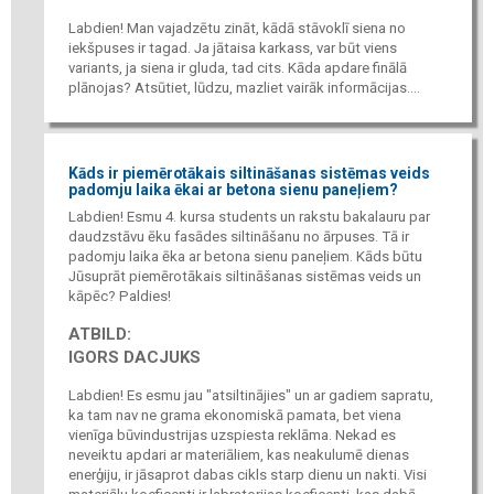
Labdien! Man vajadzētu zināt, kādā stāvoklī siena no
iekšpuses ir tagad. Ja jātaisa karkass, var būt viens
variants, ja siena ir gluda, tad cits. Kāda apdare finālā
plānojas? Atsūtiet, lūdzu, mazliet vairāk informācijas....
Kāds ir piemērotākais siltināšanas sistēmas veids
padomju laika ēkai ar betona sienu paneļiem?
Labdien! Esmu 4. kursa students un rakstu bakalauru par
daudzstāvu ēku fasādes siltināšanu no ārpuses. Tā ir
padomju laika ēka ar betona sienu paneļiem. Kāds būtu
Jūsuprāt piemērotākais siltināšanas sistēmas veids un
kāpēc? Paldies!
ATBILD:
IGORS DACJUKS
Labdien! Es esmu jau "atsiltinājies" un ar gadiem sapratu,
ka tam nav ne grama ekonomiskā pamata, bet viena
vienīga būvindustrijas uzspiesta reklāma. Nekad es
neveiktu apdari ar materiāliem, kas neakulumē dienas
enerģiju, ir jāsaprot dabas cikls starp dienu un nakti. Visi