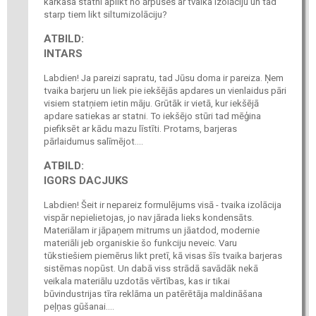
karkasa statni aplikt no ārpuses ar tvaika izolāciju un tad
starp tiem likt siltumizolāciju?
ATBILD:
INTARS
Labdien! Ja pareizi sapratu, tad Jūsu doma ir pareiza. Ņem
tvaika barjeru un liek pie iekšējās apdares un vienlaidus pāri
visiem statņiem ietin māju. Grūtāk ir vietā, kur iekšējā
apdare satiekas ar statni. To iekšējo stūri tad mēģina
piefiksēt ar kādu mazu līstīti. Protams, barjeras
pārlaidumus salīmējot....
ATBILD:
IGORS DACJUKS
Labdien! Šeit ir nepareiz formulējums visā - tvaika izolācija
vispār nepielietojas, jo nav jārada lieks kondensāts.
Materiālam ir jāpaņem mitrums un jāatdod, modernie
materiāli jeb organiskie šo funkciju neveic. Varu
tūkstiešiem piemērus likt pretī, kā visas šīs tvaika barjeras
sistēmas nopūst. Un dabā viss strādā savādāk nekā
veikala materiālu uzdotās vērtības, kas ir tikai
būvindustrijas tīra reklāma un patērētāja maldināšana
peļņas gūšanai....