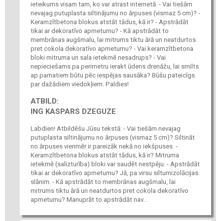
ieteikums visam tam, ko var atrast internetā. - Vai tiešām
nevajag putuplasta siltinājumu no ārpuses (vismaz 5 cm)? -
Keramzītbetona blokus atstāt tādus, kā ir? - Apstrādāt
tikai ar dekoratīvo apmetumu? - Kā apstrādāt to
membrānas augšmalu, lai mitrums tiktu ārā un neatdurtos
pret cokola dekoratīvo apmetumu? - Vai keramzītbetona
bloki mitruma un sala ietekmē nesadrups? - Vai
nepieciešams pa perimetru ierakt ūdens drenāžu, lai smilts
ap pamatiem būtu pēc iespējas sausāka? Būšu pateicīgs
par dažādiem viedokļiem. Paldies!
ATBILD:
ING KASPARS DZEGUZE
Labdien! Atbildēšu Jūsu tekstā: - Vai tiešām nevajag
putuplasta siltinājumu no ārpuses (vismaz 5 cm)? Siltināt
no ārpuses vienmēr ir pareizāk nekā no iekšpuses. -
Keramzītbetona blokus atstāt tādus, kā ir? Mitruma
ietekmē (salizturība) bloki var saudēt nestpēju. - Apstrādāt
tikai ar dekoratīvo apmetumu? Jā, pa virsu siltumizolācijas
slānim. - Kā apstrādāt to membrānas augšmalu, lai
mitrums tiktu ārā un neatdurtos pret cokola dekoratīvo
apmetumu? Manuprāt to apstrādāt nav...