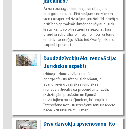
jārēķinās?
Arvien pieaugošā inflācija un straujais
energoresursu sadārdzinājums ne vienam
vien Latvijas iedzīvotājam jau šobrīd ir radījis
grūtības apmaksāt ikmēneša rēķinus. Tiek
lēsts, ka, tuvojoties ziemas sezonai, kas
draud ar rekordlieliem rēķiniem par siltumu
un elektroenerģiju, šādu iedzīvotāju skaits
turpinās pieaugt.
Daudzdzīvokļu ēku renovācija:
Juridiskie aspekti
Plānojot daudzdzīvokļu mājas
energoefektivitātes uzlabošanu, ir
svarīgi ievērot vairākas juridiskas
nianses attiecībā uz pretendenta izvēli,
izvirzītajām prasībām un līgumā
ietvertajiem nosacījumiem, lai projekta
īstenošana notiktu iespējami raiti un iecere
nepaliktu tikai vēlmju līmenī.
Divu dzīvokļu apvienošana: Ko