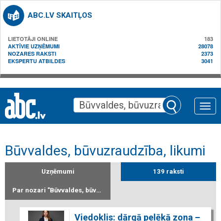
ABC.LV SKAITĻOS
LIETOTĀJI ONLINE
183
AKTĪVIE UZŅĒMUMI
28078
NOZARES RAKSTI
2373
EKSPERTU ATBILDES
3041
Toggle
naviga
Būvvaldes, būvuzraudzība, likumi
Uzņēmumi
139 raksti
Par nozari "Būvvaldes, būvuzraudzība, likumi"
Viedoklis: dārgā pelēkā zona –