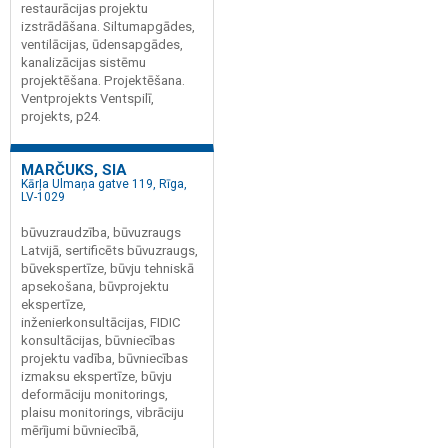
restaurācijas projektu
izstrādāšana. Siltumapgādes,
ventilācijas, ūdensapgādes,
kanalizācijas sistēmu
projektēšana. Projektēšana.
Ventprojekts Ventspilī,
projekts, p24.
MARČUKS, SIA
Kārļa Ulmaņa gatve 119, Rīga,
LV-1029
būvuzraudzība, būvuzraugs
Latvijā, sertificēts būvuzraugs,
būvekspertīze, būvju tehniskā
apsekošana, būvprojektu
ekspertīze,
inženierkonsultācijas, FIDIC
konsultācijas, būvniecības
projektu vadība, būvniecības
izmaksu ekspertīze, būvju
deformāciju monitorings,
plaisu monitorings, vibrāciju
mērījumi būvniecībā,