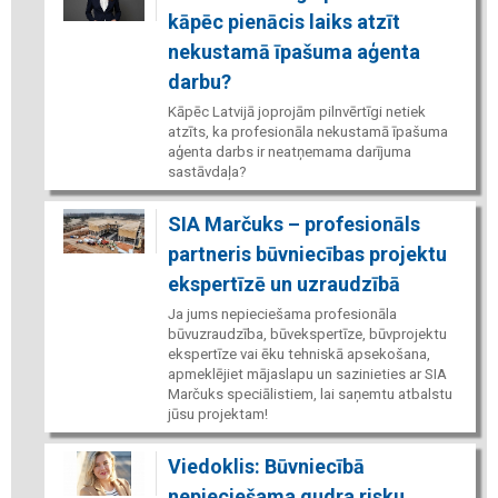
kāpēc pienācis laiks atzīt
nekustamā īpašuma aģenta
darbu?
Kāpēc Latvijā joprojām pilnvērtīgi netiek
atzīts, ka profesionāla nekustamā īpašuma
aģenta darbs ir neatņemama darījuma
sastāvdaļa?
SIA Marčuks – profesionāls
partneris būvniecības projektu
ekspertīzē un uzraudzībā
Ja jums nepieciešama profesionāla
būvuzraudzība, būvekspertīze, būvprojektu
ekspertīze vai ēku tehniskā apsekošana,
apmeklējiet mājaslapu un sazinieties ar SIA
Marčuks speciālistiem, lai saņemtu atbalstu
jūsu projektam!
Viedoklis: Būvniecībā
nepieciešama gudra risku