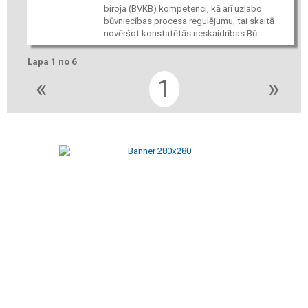
biroja (BVKB) kompetenci, kā arī uzlabo
būvniecības procesa regulējumu, tai skaitā
novēršot konstatētās neskaidrības Bū...
Lapa 1 no 6
«
1
»