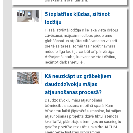
pārskatītam standartam. ...
5 izplatītas kļūdas, siltinot
lodžiju
Plašā, atvērtā lodžija ir lieliska vieta drēbju
žāvēšanai, mājsaimniecības piederumu
glabāšanai un atpūtai siltā vasaras vakarā
pie tējas tases. Tomēr tas nebūt nav viss –
mūsdienīga lodžija var būt arī pilnvērtīga
dzīvojamā istaba, kur var novietot dīvānu,
iekārtot darba vietu, ē...
Kā neuzkāpt uz grābekļiem
daudzdzīvokļu mājas
atjaunošanas procesā?
Daudzdzīvokļu māju atjaunošanā
būvniecības sezona rit pilnā sparā. Kam
būvdarbu laikā jāpievērš uzmanība, lai mājas
atjaunošanas projekts dzīvē tiktu īstenots
kvalitatīvi, plānotajos termiņos un sasniegtu
gaidīto pozitīvo rezultātu, skaidro ALTUM
Energoefektivitātes programmu