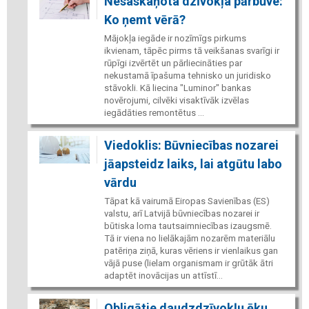
Nesaskaņota dzīvokļa pārbūve:
Ko ņemt vērā?
Mājokļa iegāde ir nozīmīgs pirkums
ikvienam, tāpēc pirms tā veikšanas svarīgi ir
rūpīgi izvērtēt un pārliecināties par
nekustamā īpašuma tehnisko un juridisko
stāvokli. Kā liecina "Luminor" bankas
novērojumi, cilvēki visaktīvāk izvēlas
iegādāties remontētus ...
Viedoklis: Būvniecības nozarei
jāapsteidz laiks, lai atgūtu labo
vārdu
Tāpat kā vairumā Eiropas Savienības (ES)
valstu, arī Latvijā būvniecības nozarei ir
būtiska loma tautsaimniecības izaugsmē.
Tā ir viena no lielākajām nozarēm materiālu
patēriņa ziņā, kuras vēriens ir vienlaikus gan
vājā puse (lielam organismam ir grūtāk ātri
adaptēt inovācijas un attīstī...
Obligātie daudzdzīvokļu ēku