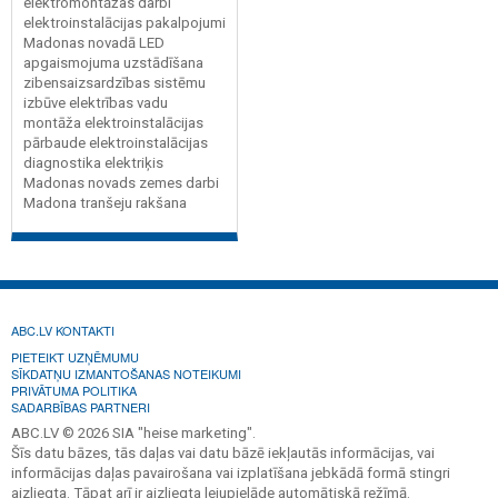
elektromontāžas darbi
elektroinstalācijas pakalpojumi
Madonas novadā LED
apgaismojuma uzstādīšana
zibensaizsardzības sistēmu
izbūve elektrības vadu
montāža elektroinstalācijas
pārbaude elektroinstalācijas
diagnostika elektriķis
Madonas novads zemes darbi
Madona tranšeju rakšana
ABC.LV KONTAKTI
PIETEIKT UZŅĒMUMU
SĪKDATŅU IZMANTOŠANAS NOTEIKUMI
PRIVĀTUMA POLITIKA
SADARBĪBAS PARTNERI
ABC.LV © 2026 SIA "heise marketing".
Šīs datu bāzes, tās daļas vai datu bāzē iekļautās informācijas, vai
informācijas daļas pavairošana vai izplatīšana jebkādā formā stingri
aizliegta. Tāpat arī ir aizliegta lejupielāde automātiskā režīmā.