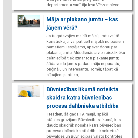
departamenta vadītāja Ieva Vērzemniece.
Māja ar plakano jumtu – kas
jāņem vērā?
Ja tu gatavojies mainīt mājai jumtu vai tā
konstrukciju, vai pat celt mājokli no pašiem
pamatiem, iespējams, apsver domu par
plakanu jumtu. Mūsdienās arvien biežāk ēku
celtniecībā tiek izmantoti plakanie jumti;
šāda veida jumts padara māju neparastu,
oriģinālu un interesantu. Tomēr, tāpat kā
slīpajiem jumtiem, ...
Būvniecības likumā noteikta
skaidra katra būvniecības
procesa dalībnieka atbildība
Trešdien, šā gada 19. maijā, spēkā
stāsies grozījumi Būvniecības likumā, kas
daudz skaidrāk nosaka katra būvniecības
procesa dalībnieka atbildību, konkretizē
būvvaldes un Būvniecības valsts kontroles