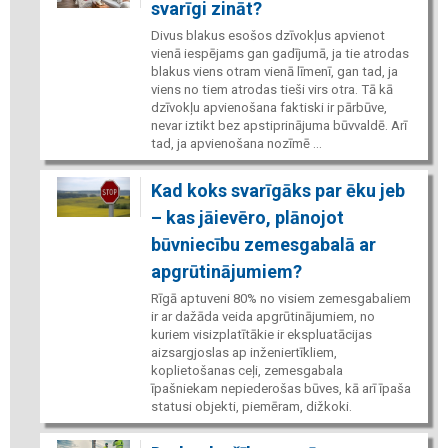
svarīgi zināt?
Divus blakus esošos dzīvokļus apvienot
vienā iespējams gan gadījumā, ja tie atrodas
blakus viens otram vienā līmenī, gan tad, ja
viens no tiem atrodas tieši virs otra. Tā kā
dzīvokļu apvienošana faktiski ir pārbūve,
nevar iztikt bez apstiprinājuma būvvaldē. Arī
tad, ja apvienošana nozīmē ...
Kad koks svarīgāks par ēku jeb
– kas jāievēro, plānojot
būvniecību zemesgabalā ar
apgrūtinājumiem?
Rīgā aptuveni 80% no visiem zemesgabaliem
ir ar dažāda veida apgrūtinājumiem, no
kuriem visizplatītākie ir ekspluatācijas
aizsargjoslas ap inženiertīkliem,
koplietošanas ceļi, zemesgabala
īpašniekam nepiederošas būves, kā arī īpaša
statusi objekti, piemēram, dižkoki.