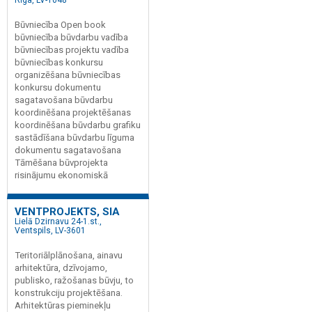
Būvniecība Open book
būvniecība būvdarbu vadība
būvniecības projektu vadība
būvniecības konkursu
organizēšana būvniecības
konkursu dokumentu
sagatavošana būvdarbu
koordinēšana projektēšanas
koordinēšana būvdarbu grafiku
sastādīšana būvdarbu līguma
dokumentu sagatavošana
Tāmēšana būvprojekta
risinājumu ekonomiskā
VENTPROJEKTS, SIA
Lielā Dzirnavu 24-1.st.,
Ventspils, LV-3601
Teritoriālplānošana, ainavu
arhitektūra, dzīvojamo,
publisko, ražošanas būvju, to
konstrukciju projektēšana.
Arhitektūras pieminekļu