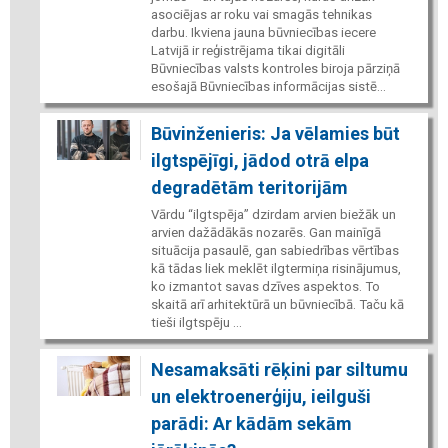
asociējas ar roku vai smagās tehnikas
darbu. Ikviena jauna būvniecības iecere
Latvijā ir reģistrējama tikai digitāli
Būvniecības valsts kontroles biroja pārziņā
esošajā Būvniecības informācijas sistē...
Būvinženieris: Ja vēlamies būt
ilgtspējīgi, jādod otrā elpa
degradētām teritorijām
Vārdu “ilgtspēja” dzirdam arvien biežāk un
arvien dažādākās nozarēs. Gan mainīgā
situācija pasaulē, gan sabiedrības vērtības
kā tādas liek meklēt ilgtermiņa risinājumus,
ko izmantot savas dzīves aspektos. To
skaitā arī arhitektūrā un būvniecībā. Taču kā
tieši ilgtspēju ...
Nesamaksāti rēķini par siltumu
un elektroenerģiju, ieilguši
parādi: Ar kādām sekām