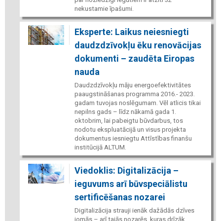
nekustamie īpašumi.
Eksperte: Laikus neiesniegti
daudzdzīvokļu ēku renovācijas
dokumenti – zaudēta Eiropas
nauda
Daudzdzīvokļu māju energoefektivitātes
paaugstināšanas programma 2016.- 2023.
gadam tuvojas noslēgumam. Vēl atlicis tikai
nepilns gads – līdz nākamā gada 1.
oktobrim, lai pabeigtu būvdarbus, tos
nodotu ekspluatācijā un visus projekta
dokumentus iesniegtu Attīstības finanšu
institūcijā ALTUM.
Viedoklis: Digitalizācija –
ieguvums arī būvspeciālistu
sertificēšanas nozarei
Digitalizācija strauji ienāk dažādās dzīves
jomās – arī tajās nozarēs, kuras drīzāk