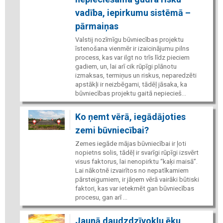
vadība, iepirkumu sistēmā –
pārmaiņas
Valstij nozīmīgu būvniecības projektu
īstenošana vienmēr ir izaicinājumu pilns
process, kas var ilgt no trīs līdz pieciem
gadiem, un, lai arī cik rūpīgi plānotu
izmaksas, termiņus un riskus, neparedzēti
apstākļi ir neizbēgami, tādēļ jāsaka, ka
būvniecības projektu gaitā nepiecieš...
Ko ņemt vērā, iegādājoties
zemi būvniecībai?
Zemes iegāde mājas būvniecībai ir ļoti
nopietns solis, tādēļ ir svarīgi rūpīgi izsvērt
visus faktorus, lai nenopirktu “kaķi maisā”.
Lai nākotnē izvairītos no nepatīkamiem
pārsteigumiem, ir jāņem vērā vairāki būtiski
faktori, kas var ietekmēt gan būvniecības
procesu, gan arī ...
Jaunā daudzdzīvokļu ēku