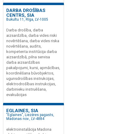
DARBA DROŠĪBAS
CENTRS, SIA
Bukultu 11, Rīga, LV-1005
Darba drošība, darba
aizsardzība, darba vides riski
novērtēšana, darba vides riska
novērtēšana, audits,
kompetenta institūcija darba
aizsardzībā, pilna servisa
darba aizsardzības
pakalpojumi, kursi, apmācības,
koordinēšana būvobjektos,
ugunsdrošības instrukcijas,
elektrodrošības instrukcijas,
darbinieku instruēšana,
evakuācijas
EGLAINES, SIA
"Eglaines", Liezēres pagasts,
Madonas nov., LV-4884
elektroinstalācija Madona