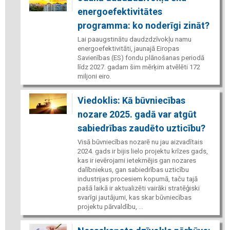
energoefektivitātes
programma: ko noderīgi zināt?
Lai paaugstinātu daudzdzīvokļu namu
energoefektivitāti, jaunajā Eiropas
Savienības (ES) fondu plānošanas periodā
līdz 2027. gadam šim mērķim atvēlēti 172
miljoni eiro.
Viedoklis: Kā būvniecības
nozare 2025. gadā var atgūt
sabiedrības zaudēto uzticību?
Visā būvniecības nozarē nu jau aizvadītais
2024. gads ir bijis lielo projektu krīzes gads,
kas ir ievērojami ietekmējis gan nozares
dalībniekus, gan sabiedrības uzticību
industrijas procesiem kopumā, taču tajā
pašā laikā ir aktualizēti vairāki stratēģiski
svarīgi jautājumi, kas skar būvniecības
projektu pārvaldību, ...