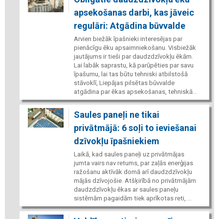
apsekošanas darbi, kas jāveic
regulāri: Atgādina būvvalde
Arvien biežāk īpašnieki interesējas par
pienācīgu ēku apsaimniekošanu. Visbiežāk
jautājums ir tieši par daudzdzīvokļu ēkām.
Lai labāk saprastu, kā parūpēties par savu
īpašumu, lai tas būtu tehniski atbilstošā
stāvoklī, Liepājas pilsētas būvvalde
atgādina par ēkas apsekošanas, tehniskā...
Saules paneļi ne tikai
privātmājā: 6 soļi to ieviešanai
dzīvokļu īpašniekiem
Laikā, kad saules paneļi uz privātmājas
jumta vairs nav retums, par zaļās enerģijas
ražošanu aktīvāk domā arī daudzdzīvokļu
mājās dzīvojošie. Atšķirībā no privātmājām
daudzdzīvokļu ēkas ar saules paneļu
sistēmām pagaidām tiek aprīkotas reti, ...