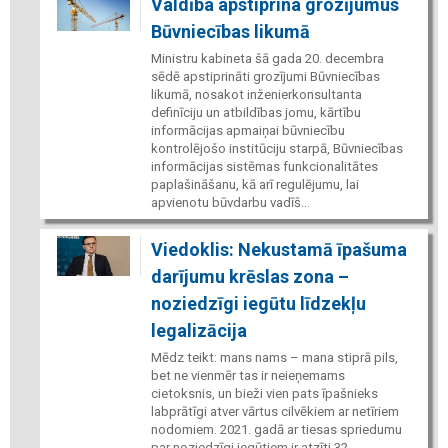
Valdība apstiprina grozījumus
Būvniecības likumā
Ministru kabineta šā gada 20. decembra
sēdē apstiprināti grozījumi Būvniecības
likumā, nosakot inženierkonsultanta
definīciju un atbildības jomu, kārtību
informācijas apmaiņai būvniecību
kontrolējošo institūciju starpā, Būvniecības
informācijas sistēmas funkcionalitātes
paplašināšanu, kā arī regulējumu, lai
apvienotu būvdarbu vadīš...
Viedoklis: Nekustamā īpašuma
darījumu krēslas zona –
noziedzīgi iegūtu līdzekļu
legalizācija
Mēdz teikt: mans nams – mana stiprā pils,
bet ne vienmēr tas ir neieņemams
cietoksnis, un bieži vien pats īpašnieks
labprātīgi atver vārtus cilvēkiem ar netīriem
nodomiem. 2021. gadā ar tiesas spriedumu
par noziedzīgi iegūtiem ir atzīti 32