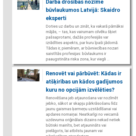
Darba drošības nozīme
būvlaukumos Latvijā: Skaidro
eksperti
Doties uz darbu un zināt, ka vakarā pārnāksi
mājās, – tas, kas vairumam cilvēku šķiet
pašsaprotami, dažās profesijās var
izrādīties aspekts, par kuru īpaši jādomā.
Tādas ir, piemēram, ar būvniecības nozari
saistītās profesijas: būvlaukums ir
paaugstināta riska zona, kur viegli ...
Renovēt vai pārbūvēt: Kādas ir
atšķirības un kādos gadījumos
kuru no opcijām izvēlēties?
Renovēšana jeb atjaunošana var nozīmēt
jebko, sākot ar skapju pārkrāsošanu līdz
jaunu gaismas ķermeņu uzstādīšanai vai
apdares nomaiņai. Neatkarīgi no veicamā
uzdevuma oriģinālais dizains nekad netiek
būtiski mainīts, bet atjaunināts vai
pielāgots, lai atbilstu jaunam vai