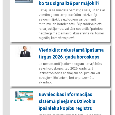
ko tas signalizē par mājokli?
Latviju ir sasniedzis pamatīgs sals, un līdz ar
zemām gaisa temperatūrām iedzīvotāji
savos mājokļos uz logiem var pamanīt
mitrumu jeb kondensātu. Šī parādība bieži
raisa jautājumus: vai tā ir sezonāla īpatnība,
neizbēgams ziemas blakusefekts vai tomēr
signāls, kam vērts pievē...
Viedoklis: nekustamā īpašuma
tirgus 2026. gada horoskops
Ja nekustamā īpašuma tirgum Latvijā būtu
savs horoskops, tad 2026. gads tajā
iezīmētos nevis ar skaļiem solījumiem vai
straujiem lēcieniem, bet ar piezemētu
skaidrību.
Būvniecības informācijas
sistēmā pieejams Dzīvokļu
īpašnieku kopību reģistrs