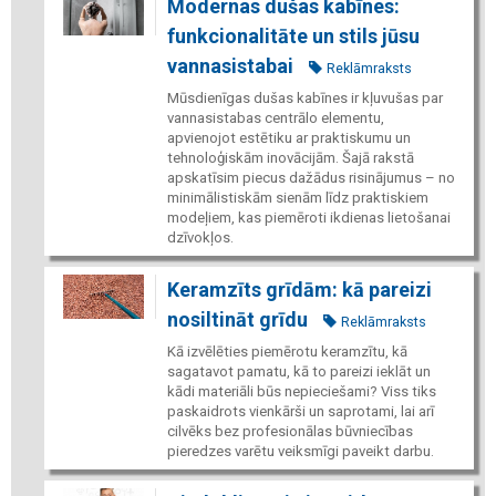
Modernas dušas kabīnes:
funkcionalitāte un stils jūsu
vannasistabai
Reklāmraksts
Mūsdienīgas dušas kabīnes ir kļuvušas par
vannasistabas centrālo elementu,
apvienojot estētiku ar praktiskumu un
tehnoloģiskām inovācijām. Šajā rakstā
apskatīsim piecus dažādus risinājumus – no
minimālistiskām sienām līdz praktiskiem
modeļiem, kas piemēroti ikdienas lietošanai
dzīvokļos.
Keramzīts grīdām: kā pareizi
nosiltināt grīdu
Reklāmraksts
Kā izvēlēties piemērotu keramzītu, kā
sagatavot pamatu, kā to pareizi ieklāt un
kādi materiāli būs nepieciešami? Viss tiks
paskaidrots vienkārši un saprotami, lai arī
cilvēks bez profesionālas būvniecības
pieredzes varētu veiksmīgi paveikt darbu.