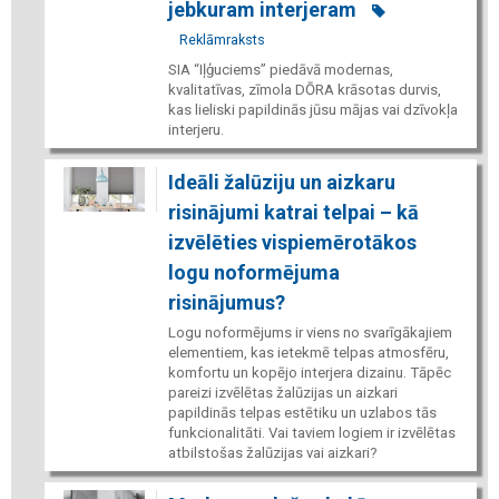
jebkuram interjeram
Reklāmraksts
SIA “Iļģuciems” piedāvā modernas,
kvalitatīvas, zīmola DŌRA krāsotas durvis,
kas lieliski papildinās jūsu mājas vai dzīvokļa
interjeru.
Ideāli žalūziju un aizkaru
risinājumi katrai telpai – kā
izvēlēties vispiemērotākos
logu noformējuma
risinājumus?
Logu noformējums ir viens no svarīgākajiem
elementiem, kas ietekmē telpas atmosfēru,
komfortu un kopējo interjera dizainu. Tāpēc
pareizi izvēlētas žalūzijas un aizkari
papildinās telpas estētiku un uzlabos tās
funkcionalitāti. Vai taviem logiem ir izvēlētas
atbilstošas žalūzijas vai aizkari?