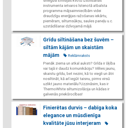
sniegusi Emisijas kvotu izsolīšanas
instrumenta ietvaros īstenotā atbalsta
programma mājsaimniecībām videi
draudzīgu enerģijas ražošanas iekārtu,
piemēram, siltumsūkņu, saules paneļu u.c.
uzstādīšanai dzīvojamā mājā.
Grīdu siltināšana bez šuvēm –
siltām kājām un skaistām
mājām
Reklāmraksts
Pienāk ziema un atkal auksti? Grīda ir šķība
vai tajā ir daudz komunikāciju? Vēlies jaunu,
skaistu grīdu, bet nezini, kā to viegli un ātri
nosiltināt, kā arī iegūt taisnu, pirms virsū
uzlikt jauno materiālu?Uzzināsim, kas ir
ThermoWhite siltumizolācija un kādas ir
galvenās priekšrocības!
Finierētas durvis – dabīga koka
elegance un mūsdienīga
kvalitāte jūsu interjeram