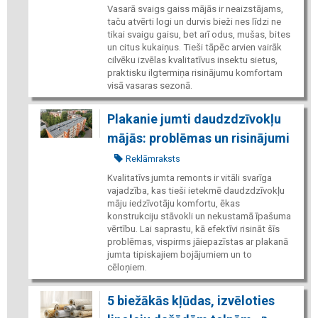
Vasarā svaigs gaiss mājās ir neaizstājams,
taču atvērti logi un durvis bieži nes līdzi ne
tikai svaigu gaisu, bet arī odus, mušas, bites
un citus kukaiņus. Tieši tāpēc arvien vairāk
cilvēku izvēlas kvalitatīvus insektu sietus,
praktisku ilgtermiņa risinājumu komfortam
visā vasaras sezonā.
Plakanie jumti daudzdzīvokļu
mājās: problēmas un risinājumi
Reklāmraksts
Kvalitatīvs jumta remonts ir vitāli svarīga
vajadzība, kas tieši ietekmē daudzdzīvokļu
māju iedzīvotāju komfortu, ēkas
konstrukciju stāvokli un nekustamā īpašuma
vērtību. Lai saprastu, kā efektīvi risināt šīs
problēmas, vispirms jāiepazīstas ar plakanā
jumta tipiskajiem bojājumiem un to
cēloņiem.
5 biežākās kļūdas, izvēloties