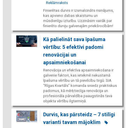
Reklāmraksts
Finierētas durvis ir izsmalcināts risinājums,
kas apvieno dabas skaistumu un
mūsdienīgu izturību. Uzzināsim vairāk par
finierēto durvju galvenajām priekšrocībām!
Kā palielināt sava īpašuma
vērtību: 5 efektīvi padomi
renovācijai un
apsaimniekošanai
Renovācija un efektīva apsaimniekošana ir
galvenie faktori, kas ietekmē nekustamā
īpašuma vērtību un tā pievilcību tirgū. SIA
“Rīgas Kvartāls” komanda sniedz praktiskus
padomus, kā mērķtiecīga renovācija un
profesionāla pārvaldība paaugstinās tava
objekta vērtību ilgtermiņā.
Durvis, kas pārsteidz – 7 stilīgi
varianti tavam mājoklim