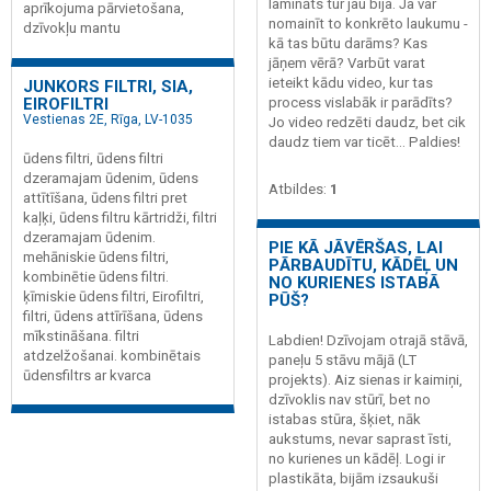
lamināts tur jau bija. Ja var
aprīkojuma pārvietošana,
nomainīt to konkrēto laukumu -
dzīvokļu mantu
kā tas būtu darāms? Kas
jāņem vērā? Varbūt varat
ieteikt kādu video, kur tas
JUNKORS FILTRI, SIA,
EIROFILTRI
process vislabāk ir parādīts?
Vestienas 2E, Rīga, LV-1035
Jo video redzēti daudz, bet cik
daudz tiem var ticēt... Paldies!
ūdens filtri, ūdens filtri
dzeramajam ūdenim, ūdens
Atbildes:
1
attītīšana, ūdens filtri pret
kaļķi, ūdens filtru kārtridži, filtri
dzeramajam ūdenim.
PIE KĀ JĀVĒRŠAS, LAI
mehāniskie ūdens filtri,
PĀRBAUDĪTU, KĀDĒĻ UN
kombinētie ūdens filtri.
NO KURIENES ISTABĀ
ķīmiskie ūdens filtri, Eirofiltri,
PŪŠ?
filtri, ūdens attīrīšana, ūdens
mīkstināšana. filtri
Labdien! Dzīvojam otrajā stāvā,
atdzelžošanai. kombinētais
paneļu 5 stāvu mājā (LT
ūdensfiltrs ar kvarca
projekts). Aiz sienas ir kaimiņi,
dzīvoklis nav stūrī, bet no
istabas stūra, šķiet, nāk
aukstums, nevar saprast īsti,
no kurienes un kādēļ. Logi ir
plastikāta, bijām izsaukuši