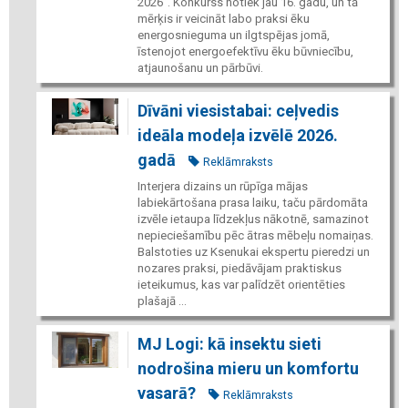
2026”. Konkurss notiek jau 16. gadu, un tā
mērķis ir veicināt labo praksi ēku
energosnieguma un ilgtspējas jomā,
īstenojot energoefektīvu ēku būvniecību,
atjaunošanu un pārbūvi.
Dīvāni viesistabai: ceļvedis
ideāla modeļa izvēlē 2026.
gadā
Reklāmraksts
Interjera dizains un rūpīga mājas
labiekārtošana prasa laiku, taču pārdomāta
izvēle ietaupa līdzekļus nākotnē, samazinot
nepieciešamību pēc ātras mēbeļu nomaiņas.
Balstoties uz Ksenukai ekspertu pieredzi un
nozares praksi, piedāvājam praktiskus
ieteikumus, kas var palīdzēt orientēties
plašajā ...
MJ Logi: kā insektu sieti
nodrošina mieru un komfortu
vasarā?
Reklāmraksts