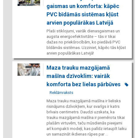
gaismas un komforta: kāpēc
PVC bīdāmās sistēmas kļūst
arvien populārākas Latvijā
Plaši stiklojumi, vairāk dienasgaismas un
augsta energoefektivitāte – tās ir tikai
dažas no priekšrocībām, ko piedāvā PVC
bīdāmās sistēmas. Uzziniet, kāpēc tās kļūst
arvien populārākas Latvijā!
Maza trauku mazgājamā
mašīna dzīvoklim: vairāk
komforta bez lielas pārbūves
Reklāmraksts
Maza trauku mazgājamā mašīna ir lielisks
risinājums dzīvokļiem, kur svarīgs ir katrs
brīvais centimetrs. Daudzi uzskata, ka
trauku mazgājamā mašīna ir piemērota tikai
plašām virtuvēm, taču mūsdienās pieejami
arī kompakti modeļi, kas palīdz ietaupīt laiku
un samazināt ikdienas rūpes par ...