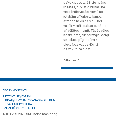
dzīvokli, bet tajā ir vien pāris
rozetes, turklāt dīvainās, ne
visai ērtās vietās. Vienā no
istabām arī griestu lampa
atrodas nevis pa vidu, bet
vairāk vienā istabas pusē, ko
arī vēlētos mainīt. Tāpēc vēlos
noskaidrot, cik sarežģīti, dārgi
un laikietilpīgi ir pārvilkt
elektrības vadus 40 m2
dzīvoklī? Paldies!
Atbildes:
1
ABC.LV KONTAKTI
PIETEIKT UZŅĒMUMU
SĪKDATŅU IZMANTOŠANAS NOTEIKUMI
PRIVĀTUMA POLITIKA
SADARBĪBAS PARTNERI
ABC.LV © 2026 SIA "heise marketing".