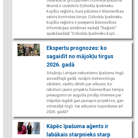
Saskaņā ar grozījumiem Dzīvokļa īpašuma
likumā ir izveidots Dzīvokļu īpašnieku
kopību reģistrs, kura pārzinis ir Būvniecības
valsts kontroles birojs. Dzīvokļu īpašnieku
kopību reģistrs ir pieejams Būvniecības
informācijas sistēmas sadaļā “Reģistri”
apakšsadaļā “Dzīvokļu īpašnieku kopī...
Ekspertu prognozes: ko
sagaidīt no mājokļu tirgus
2026. gadā
Situāciju Latvijas nekustamo īpašumu tirgū
aizvadītajā gadā, runājot meteorologu
vārdiem, varētu dēvēt par atkusni, ko
raksturo jauno projektu būvniecības tempa
pieaugums un augoša pircēju interese par
mājokļu iegādi gan jaunajos projektos, gan
otrreizējā tirgū. Vai atkusnis turpināsies arī
2026. gadā?
Kāpēc īpašuma aģents ir
labākais starpnieks starp