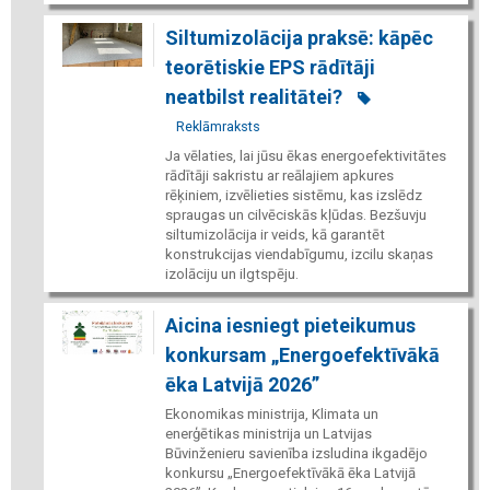
Siltumizolācija praksē: kāpēc
teorētiskie EPS rādītāji
neatbilst realitātei?
Reklāmraksts
Ja vēlaties, lai jūsu ēkas energoefektivitātes
rādītāji sakristu ar reālajiem apkures
rēķiniem, izvēlieties sistēmu, kas izslēdz
spraugas un cilvēciskās kļūdas. Bezšuvju
siltumizolācija ir veids, kā garantēt
konstrukcijas viendabīgumu, izcilu skaņas
izolāciju un ilgtspēju.
Aicina iesniegt pieteikumus
konkursam „Energoefektīvākā
ēka Latvijā 2026”
Ekonomikas ministrija, Klimata un
enerģētikas ministrija un Latvijas
Būvinženieru savienība izsludina ikgadējo
konkursu „Energoefektīvākā ēka Latvijā