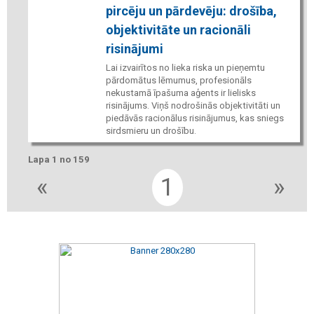
pircēju un pārdevēju: drošība,
objektivitāte un racionāli
risinājumi
Lai izvairītos no lieka riska un pieņemtu
pārdomātus lēmumus, profesionāls
nekustamā īpašuma aģents ir lielisks
risinājums. Viņš nodrošinās objektivitāti un
piedāvās racionālus risinājumus, kas sniegs
sirdsmieru un drošību.
Lapa 1 no 159
«
1
»