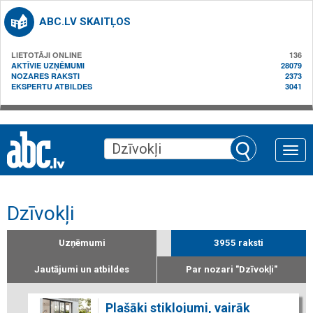
ABC.LV SKAITĻOS
LIETOTĀJI ONLINE
136
AKTĪVIE UZŅĒMUMI
28079
NOZARES RAKSTI
2373
EKSPERTU ATBILDES
3041
Toggle
naviga
Dzīvokļi
Uzņēmumi
3955 raksti
Jautājumi un atbildes
Par nozari "Dzīvokļi"
Plašāki stiklojumi, vairāk