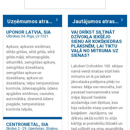
Uzņēmumos atrasts: 443
Jautājumos atrasts: 304
UPONOR LATVIA, SIA
VAI DRĪKST SILTINĀT
Ulbrokas 34, Rīga, LV-1021
DZĪVOKĻA IEKŠĒJO
SIENU AR KOKŠĶIEDRAS
PLĀKSNĒM, LAI TIKTU
Apkure, apkures sistēmas,
VAĻĀ NO MITRUMA UZ
siltās grīdas, siltā grīda, siltā
SIENAS?
grīda mājā, siltumapgāde,
siltumtīkli, zemgrīdas apkure,
Labdien! Dzīvoklim 103. sērijas
zemgrīdas dzesēšana,
namā vienā istabas stūrī liels
zemgrīdas apkure un
mitrums un ik pa laikam
dzesēšana, apkure un
jānoslauka pelējuma pleķi no
dzesēšana, telpu temperatūras
sienas. Māja nav renovēta, bet
kontrole, ūdensapgāde, ūdens
pavasarī namsaimnieks visai
apgādes sistēmas, caurules,
mājai ārpusē fasādei
automātika, dzeramā ūdens
aizdarināja ciet šķirbas, kas
piegāde, temperatūras
bija radušās starp paneļiem un
kontrole telpās,
ķieģeļiem. Jautājums, vai
drīkstu iekšā notīrīt to stūri
kārtīgi ar pretsēnīšu līdzekli un
CENTROMETAL, SIA
tad uzlīmēt pa virsu spundētās
Skolas 2 - 29, Upeslejas, Stopiņu