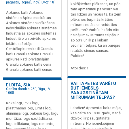
pagasts, Ropažu nov., LV-2118
kokšķiedras plāksnes, un pēc
tam apmetumu pa virsu? Vai
Apkures katli Apkures
tas līdzēs un nebūs tā, ka zem
sistēmas Apkures iekārtas
plāksnes turpinās krāties
Apkures sistēmas ierīkošana
mitrums no āra un veidoties
Individuālās apkures sistēmas
pelējums? Varbūt ir kāds cits
Industriālās apkures sistēmas
risinājums? Mitrums telpās ir
Industriālo un privāto apkures
ap 50% un ik pa laikam
iekārtu ražotājs
vēdinām telpas, kā arī pārējās
Centrālapkures katli Granulu
istabās sienas sausas.
katli Granulu apkure Granulu
Paldies!
apkures katli privātmājām
Granulu apkures katls cena
Atbildes:
1
Granulu apkures katli cenas
VAI TAPETES VARĒTU
ELDITA, SIA
BŪT IEMESLS
Ganību dambis 25F, Rīga, LV-
PAAUGSTINĀTAM
1005
MITRUMAM TELPĀS?
Koka logi, PVC logi,
Labdien! Apmestai koka mājai,
plastmasas logi, jumta logi,
kas celta ap 1930. gadu, vienā
alumīnija logi, pakešu logi, logu
dzīvoklī ir paaugstināts
montāža, logu uzstādīšana,
mitrums. No iepriekšējiem
logu ielikšana, logu remonts,
saimniekiem uz sienām ir
logu remontēšana, logu