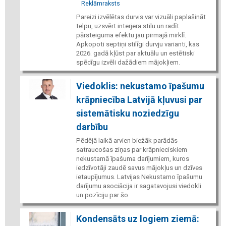
Reklāmraksts
Pareizi izvēlētas durvis var vizuāli paplašināt
telpu, uzsvērt interjera stilu un radīt
pārsteiguma efektu jau pirmajā mirklī.
Apkopoti septiņi stilīgi durvju varianti, kas
2026. gadā kļūst par aktuālu un estētiski
spēcīgu izvēli dažādiem mājokļiem.
Viedoklis: nekustamo īpašumu
krāpniecība Latvijā kļuvusi par
sistemātisku noziedzīgu
darbību
Pēdējā laikā arvien biežāk parādās
satraucošas ziņas par krāpnieciskiem
nekustamā īpašuma darījumiem, kuros
iedzīvotāji zaudē savus mājokļus un dzīves
ietaupījumus. Latvijas Nekustamo īpašumu
darījumu asociācija ir sagatavojusi viedokli
un pozīciju par šo.
Kondensāts uz logiem ziemā: