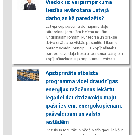
Viedoklis: vai pirmpirkuma
tiesību ievērošana Latvijā
darbojas kā paredzēts?
Latvijā kopīpašuma domājamo daļu
pārdošana joprojām ir viena no tām
juridiskajām jomām, kur teorija un prakse
dzīvo divās atsevišķās pasaulēs. Likums
paredz skaidru principu: ja kopīpašnieks
pārdod savu daļu trešajai personai, pārējiem
kopīpašniekiem ir pirmpirkuma tiesības. ...
Apstiprināta atbalsta
programma videi draudzīgas
enerģijas ražošanas iekārtu
iegādei daudzdzīvokļu māju
īpašniekiem, energokopienām,
pašvaldībām un valsts
iestādēm
Pozitīvus rezultātus pēdējo trīs gadu laikā ir