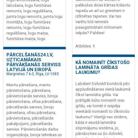
palikušas divas kārtas krāsotu
labošana, logu furnitūras
tapešu un arī uz griestiem ir
remonts, logu regulēšana,
izlīmētas tapetes. Vai tas
jumta logu remonts, jumta logu
varētu būt iemesls
montāža, logu furnitūras
paaugstinātam mitrumam
remonts, logu furnitūras
telpās? Paldies!
regulēšana, logu maiņa,
furnitūras maiņa, logu
Atbildes:
1
PĀRCELŠANĀS24.LV,
UZTICAMĀKAIS
KĀ NOMAINĪT ČĪKSTOŠO
PĀRVĀKŠANĀS SERVISS
LAMINĀTA GRĪDAS
LATVIJĀ UN EIROPĀ
LAUKUMU?
Margrietas 7 k-3, Rīga, LV-1083
Labdien! Dzīvoklī koridorā pēc
Mantu pārvešana, mantu
appludināšanas vienā laukumā
pārvietošana, pārvešana,
čīkst lamināta grīda. Vai
pārvietošanās serviss, biroja
prātīgāk būtu nomainīt visu
pārvietošana, ofisa pārcelšana,
grīdu, vai tomēr ir iespēja
pārcelšanās serviss, biroju
vienkārši nomainīt to čīkstošo
pārvešana, ofisu pārvešana,
laukumu? Vienīgi nav zināms,
pārvietošana, pārcelšanās
kāda ir esošā lamināta
pakalpojumi, pārcelšanās
stiprinājumu sistēma, jo,
serviss. Pārvietošanās darbu
pārvācoties uz šo dzīvokli,
organizācija, biroja tehnikas un