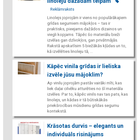
linoleju dažādām telpām
Reklāmraksts
Linolejs joprojām ir viens no populārākajiem
grīdas segumiem mājokļos – tas ir
praktisks, pieejams dažādos dizainos un
viegli kopjams. Tāpēc šo materiālu bieži
izvēlas gan dzīvokļos, gan privātmājās.
Rakstā apskatīsim 5 biežākās kļūdas un to,
kā izvēlēties linoleju tā, ...
Kāpēc vinila grīdas ir lieliska
izvēle jūsu mājoklim?
Ap vinilu joprojām pastāv vairāki mīti, kas
liek daļai cilvēku atturēties no šī materiāla
izvēles. Par to, kāpēc vinils nav tas pats, kas
linolejs, un kādas ir tā būtiskākās
priekšrocības mūsdienu grīdas segumu
kontekstā.
Krāsotas durvis – elegants un
individuāls risinājums