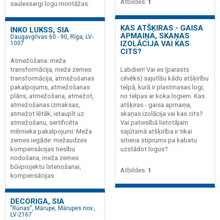
Atbildes:
1
saulessargi logu montāžas
KAS ATŠĶIRAS - GAISA
INKO LUKSS, SIA
APMAIŅA, SKAŅAS
Daugavgrīvas 60 - 90, Rīga, LV-
IZOLĀCIJA VAI KAS
1007
CITS?
Atmežošana: meža
transformācija, meža zemes
Labdien! Vai es (parasts
transformācija, atmežošanas
cilvēks) sajutīšu kādu atšķirību
pakalpojums, atmežošanas
telpā, kurā ir plastmasas logi,
plāns, atmežošana, atmežot,
no telpas ar koka logiem. Kas
atmežošanas izmaksas,
atšķiras - gaisa apmaiņa,
atmežot lētāk, ietaupīt uz
skaņas izolācija vai kas cits?
atmežošanu, sertificēta
Vai patiesībā lietotājam
mērnieka pakalpojumi. Meža
sajūtamā atšķirība ir tikai
zemes iegāde: mežaudzes
sitiena stiprums pa kabatu
kompensācijas tiesību
uzstādot logus?
nodošana, meža zemes
būvprojektu īstenošanai,
Atbildes:
1
kompensācijas
DECORIGA, SIA
"Rūnas", Mārupe, Mārupes nov.,
LV-2167