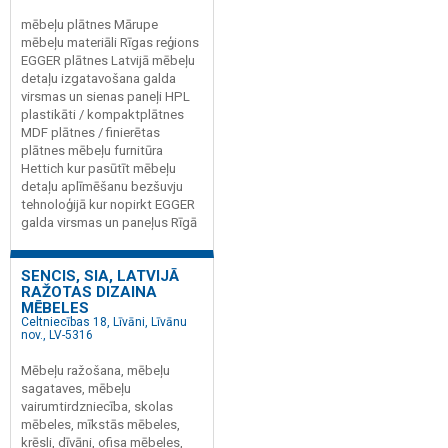
mēbeļu plātnes Mārupe
mēbeļu materiāli Rīgas reģions
EGGER plātnes Latvijā mēbeļu
detaļu izgatavošana galda
virsmas un sienas paneļi HPL
plastikāti / kompaktplātnes
MDF plātnes / finierētas
plātnes mēbeļu furnitūra
Hettich kur pasūtīt mēbeļu
detaļu aplīmēšanu bezšuvju
tehnoloģijā kur nopirkt EGGER
galda virsmas un paneļus Rīgā
SENCIS, SIA, LATVIJĀ
RAŽOTAS DIZAINA
MĒBELES
Celtniecības 18, Līvāni, Līvānu
nov., LV-5316
Mēbeļu ražošana, mēbeļu
sagataves, mēbeļu
vairumtirdzniecība, skolas
mēbeles, mīkstās mēbeles,
krēsli, dīvāni, ofisa mēbeles,