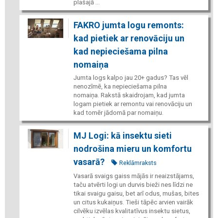
plašajā ...
FAKRO jumta logu remonts:
kad pietiek ar renovāciju un
kad nepieciešama pilna
nomaiņa
Jumta logs kalpo jau 20+ gadus? Tas vēl
nenozīmē, ka nepieciešama pilna
nomaiņa. Rakstā skaidrojam, kad jumta
logam pietiek ar remontu vai renovāciju un
kad tomēr jādomā par nomaiņu.
MJ Logi: kā insektu sieti
nodrošina mieru un komfortu
vasarā?
Reklāmraksts
Vasarā svaigs gaiss mājās ir neaizstājams,
taču atvērti logi un durvis bieži nes līdzi ne
tikai svaigu gaisu, bet arī odus, mušas, bites
un citus kukaiņus. Tieši tāpēc arvien vairāk
cilvēku izvēlas kvalitatīvus insektu sietus,