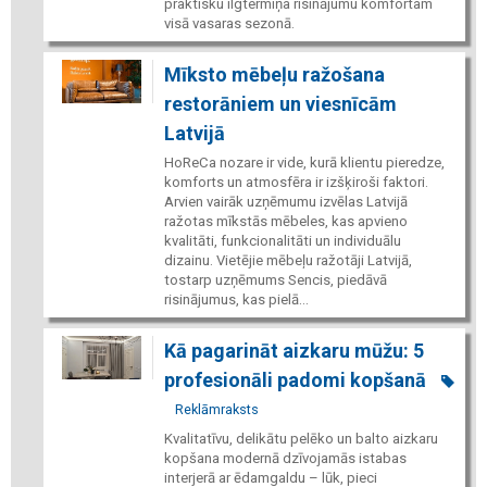
praktisku ilgtermiņa risinājumu komfortam
visā vasaras sezonā.
Mīksto mēbeļu ražošana
restorāniem un viesnīcām
Latvijā
HoReCa nozare ir vide, kurā klientu pieredze,
komforts un atmosfēra ir izšķiroši faktori.
Arvien vairāk uzņēmumu izvēlas Latvijā
ražotas mīkstās mēbeles, kas apvieno
kvalitāti, funkcionalitāti un individuālu
dizainu. Vietējie mēbeļu ražotāji Latvijā,
tostarp uzņēmums Sencis, piedāvā
risinājumus, kas pielā...
Kā pagarināt aizkaru mūžu: 5
profesionāli padomi kopšanā
Reklāmraksts
Kvalitatīvu, delikātu pelēko un balto aizkaru
kopšana modernā dzīvojamās istabas
interjerā ar ēdamgaldu – lūk, pieci