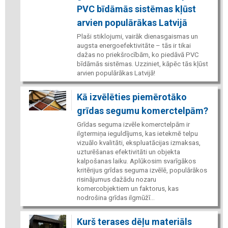
PVC bīdāmās sistēmas kļūst
arvien populārākas Latvijā
Plaši stiklojumi, vairāk dienasgaismas un
augsta energoefektivitāte – tās ir tikai
dažas no priekšrocībām, ko piedāvā PVC
bīdāmās sistēmas. Uzziniet, kāpēc tās kļūst
arvien populārākas Latvijā!
Kā izvēlēties piemērotāko
grīdas segumu komerctelpām?
Grīdas seguma izvēle komerctelpām ir
ilgtermiņa ieguldījums, kas ietekmē telpu
vizuālo kvalitāti, ekspluatācijas izmaksas,
uzturēšanas efektivitāti un objekta
kalpošanas laiku. Aplūkosim svarīgākos
kritērijus grīdas seguma izvēlē, populārākos
risinājumus dažādu nozaru
komercobjektiem un faktorus, kas
nodrošina grīdas ilgmūžī...
Kurš terases dēļu materiāls