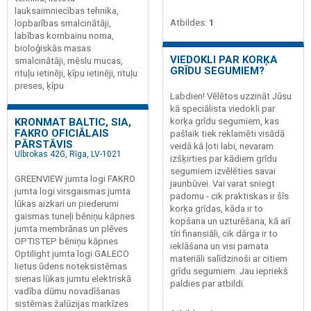
lauksaimniecības tehnika,
Atbildes:
1
lopbarības smalcinātāji,
labības kombainu noma,
bioloģiskās masas
VIEDOKLI PAR KORĶA
smalcinātāji, mēslu mucas,
GRĪDU SEGUMIEM?
rituļu ietinēji, ķīpu ietinēji, rituļu
preses, ķīpu
Labdien! Vēlētos uzzināt Jūsu
kā speciālista viedokli par
korķa grīdu segumiem, kas
KRONMAT BALTIC, SIA,
FAKRO OFICIĀLAIS
pašlaik tiek reklamēti visādā
PĀRSTĀVIS
veidā kā ļoti labi, nevaram
Ulbrokas 42G, Rīga, LV-1021
izšķirties par kādiem grīdu
segumiem izvēlēties savai
GREENVIEW jumta logi FAKRO
jaunbūvei. Vai varat sniegt
jumta logi virsgaismas jumta
padomu - cik praktiskas ir šīs
lūkas aizkari un piederumi
korķa grīdas, kāda ir to
gaismas tuneļi bēniņu kāpnes
kopšana un uzturēšana, kā arī
jumta membrānas un plēves
tīri finansiāli, cik dārga ir to
OPTISTEP bēniņu kāpnes
ieklāšana un visi pamata
Optilight jumta logi GALECO
materiāli salīdzinoši ar citiem
lietus ūdens noteksistēmas
grīdu segumiem. Jau iepriekš
sienas lūkas jumtu elektriskā
paldies par atbildi.
vadība dūmu novadīšanas
sistēmas žalūzijas markīzes