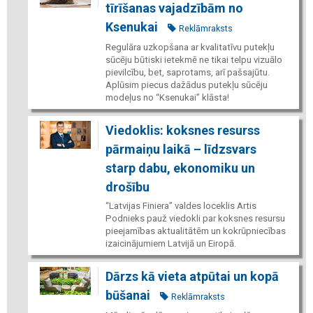
tīrīšanas vajadzībām no
Ksenukai
Reklāmraksts
Regulāra uzkopšana ar kvalitatīvu putekļu
sūcēju būtiski ietekmē ne tikai telpu vizuālo
pievilcību, bet, saprotams, arī pašsajūtu.
Aplūsim piecus dažādus putekļu sūcēju
modeļus no “Ksenukai” klāsta!
Viedoklis: koksnes resurss
pārmaiņu laikā – līdzsvars
starp dabu, ekonomiku un
drošību
“Latvijas Finiera” valdes loceklis Artis
Podnieks pauž viedokli par koksnes resursu
pieejamības aktualitātēm un kokrūpniecības
izaicinājumiem Latvijā un Eiropā.
Dārzs kā vieta atpūtai un kopā
būšanai
Reklāmraksts