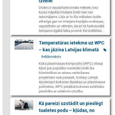
izvēlei
Dīvāns ir daudzfunkcionāla mēbele, bez
kuras mājokļa interjers bieži vien nav
iedomājams. Līdz ar to šīs mēbeles izvēle
atkarīga gan no interjera kopējās noskaņas,
vajadzībām un vēlmēm, kā arī tā funkcionālā
lietojuma ilgākā laika posmā. Kā izvēlēties ...
Temperatūras ietekme uz WPC
– kas jāzina Latvijas klimatā
Reklāmraksts
Koka plastmasas kompozīts (WPC) strauji
kļūst par populāru materiālu izvēli āra
būvniecības un ainavu veidošanas
projektiem visā pasaulē, tostarp Latvijā.
Apvienojot koksnes šķiedras un plastmasas
polimērus, WPC piedāvā koksnes estētisko
pievilcību ar uzlabotu izturību.
Kā pareizi uzstādīt un pieslēgt
tualetes podu – kļūdas, no