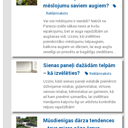
mēslojumu saviem augiem?
Reklāmraksts
Vai visi mēslojumi ir vienādi? Nebūt ne.
Pareiza izvēle sākas nevis ar košu
iepakojumu, bet ar auga vajadzībām un
augšanas vidi. Uzzini, kā izvēlēties
piemērotāko mēslojumu telpaugiem,
balkona augiem un dārzam, lai augi augtu
veselīgi un priecētu ar bagātīgu ziedēšanu ...
Sienas paneļi dažādām telpām
– kā izvēlēties?
Reklāmraksts
Uzzini, kādi sienas paneļi vislabāk piemēroti
dzīvojamai istabai, guļamistabai, virtuvei,
vannas istabai, bērnistabai un gaitenim, kā
arī kam pievērst uzmanību, lai izvēlētais
risinājums kalpotu ilgi un atbilstu konkrētās
telpas vajadzībām!
Mūsdienīgas dārza tendences