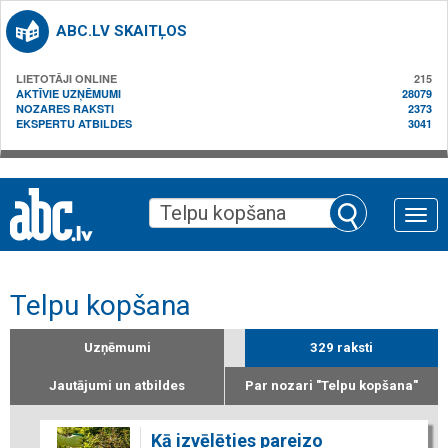
ABC.LV SKAITĻOS
LIETOTĀJI ONLINE
215
AKTĪVIE UZŅĒMUMI
28079
NOZARES RAKSTI
2373
EKSPERTU ATBILDES
3041
Toggle
naviga
Telpu kopšana
Uzņēmumi
329 raksti
Jautājumi un atbildes
Par nozari "Telpu kopšana"
Kā izvēlēties pareizo