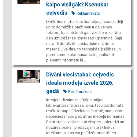
kalpo visilgāk? Ksenukai
ceļvedis
Reklāmraksts
Izvēloties materiālus āra telpai, terases dēļi
un to ilgmūžība bieži vien ir galvenais
faktors, kas ietekmē gan vizuālo rezultātu,
gan uzturēšanas izmaksas ilgtermiņā. Šajā
ceļvedī detalizēti apskatīsim dažādus
materiālu veidus, to tehniskās īpašības un
paredzamo kalpošanas laiku, palīdzot
pieņemt informētu lē...
Dīvāni viesistabai: ceļvedis
ideāla modeļa izvēlē 2026.
gadā
Reklāmraksts
Interjera dizains un rūpīga mājas
labiekārtošana prasa laiku, taču pārdomāta
izvēle ietaupa līdzekļus nākotnē, samazinot
nepieciešamību pēc ātras mēbeļu nomaiņas.
Balstoties uz Ksenukai ekspertu pieredzi un
nozares praksi, piedāvājam praktiskus
ieteikumus, kas var palīdzēt orientēties