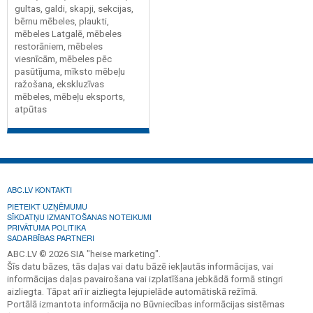
gultas, galdi, skapji, sekcijas,
bērnu mēbeles, plaukti,
mēbeles Latgalē, mēbeles
restorāniem, mēbeles
viesnīcām, mēbeles pēc
pasūtījuma, mīksto mēbeļu
ražošana, ekskluzīvas
mēbeles, mēbeļu eksports,
atpūtas
ABC.LV KONTAKTI
PIETEIKT UZŅĒMUMU
SĪKDATŅU IZMANTOŠANAS NOTEIKUMI
PRIVĀTUMA POLITIKA
SADARBĪBAS PARTNERI
ABC.LV © 2026 SIA "heise marketing".
Šīs datu bāzes, tās daļas vai datu bāzē iekļautās informācijas, vai
informācijas daļas pavairošana vai izplatīšana jebkādā formā stingri
aizliegta. Tāpat arī ir aizliegta lejupielāde automātiskā režīmā.
Portālā izmantota informācija no Būvniecības informācijas sistēmas