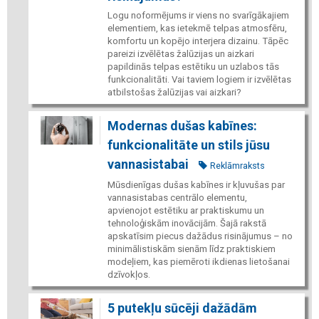
Logu noformējums ir viens no svarīgākajiem
elementiem, kas ietekmē telpas atmosfēru,
komfortu un kopējo interjera dizainu. Tāpēc
pareizi izvēlētas žalūzijas un aizkari
papildinās telpas estētiku un uzlabos tās
funkcionalitāti. Vai taviem logiem ir izvēlētas
atbilstošas žalūzijas vai aizkari?
Modernas dušas kabīnes:
funkcionalitāte un stils jūsu
vannasistabai
Reklāmraksts
Mūsdienīgas dušas kabīnes ir kļuvušas par
vannasistabas centrālo elementu,
apvienojot estētiku ar praktiskumu un
tehnoloģiskām inovācijām. Šajā rakstā
apskatīsim piecus dažādus risinājumus – no
minimālistiskām sienām līdz praktiskiem
modeļiem, kas piemēroti ikdienas lietošanai
dzīvokļos.
5 putekļu sūcēji dažādām