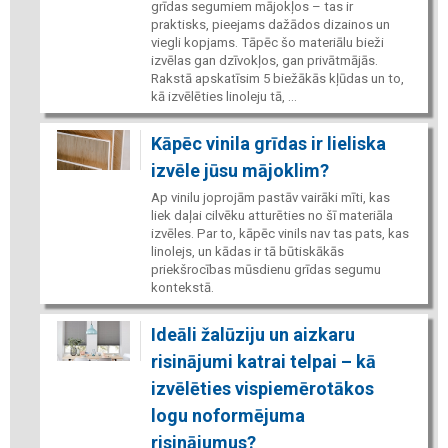
grīdas segumiem mājokļos – tas ir
praktisks, pieejams dažādos dizainos un
viegli kopjams. Tāpēc šo materiālu bieži
izvēlas gan dzīvokļos, gan privātmājās.
Rakstā apskatīsim 5 biežākās kļūdas un to,
kā izvēlēties linoleju tā, ...
Kāpēc vinila grīdas ir lieliska
izvēle jūsu mājoklim?
Ap vinilu joprojām pastāv vairāki mīti, kas
liek daļai cilvēku atturēties no šī materiāla
izvēles. Par to, kāpēc vinils nav tas pats, kas
linolejs, un kādas ir tā būtiskākās
priekšrocības mūsdienu grīdas segumu
kontekstā.
Ideāli žalūziju un aizkaru
risinājumi katrai telpai – kā
izvēlēties vispiemērotākos
logu noformējuma
risinājumus?