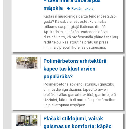
– tava miera oāze ārpus
mājokļa
Reklāmraksts
Kādas ir mūsdienīga dārza tendences 2026.
gadā? Kā sabalansēt estētiku ar laika
trūkumu saspringtajā ikdienas ritmā?
Apskatīsim jaunākās tendences dārza
dizainā un to, kā profesionāla plānošana ļauj
radīt telpu, kas atpūtina prātu un prasa
minimālu piepūli ikdienas uzturēšanā.
Polimērbetons arhitektūrā –
kāpēc tas kļūst arvien
populārāks?
Polimērbetons apvieno izturību, ilgmūžību
un mūsdienīgu dizainu, tāpēc to arvien
biežāk izvēlas gan arhitektūrā, gan interjerā.
Uzziniet, kādas ir šī materiāla priekšrocības
un pielietojuma iespējas!
Plašāki stiklojumi, vairāk
gaismas un komforta: kāpēc