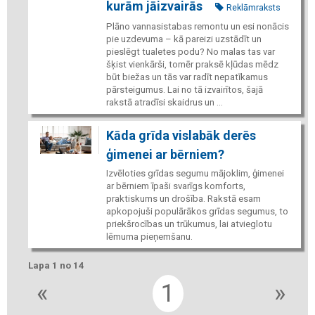
kurām jāizvairās
Reklāmraksts
Plāno vannasistabas remontu un esi nonācis
pie uzdevuma – kā pareizi uzstādīt un
pieslēgt tualetes podu? No malas tas var
šķist vienkārši, tomēr praksē kļūdas mēdz
būt biežas un tās var radīt nepatīkamus
pārsteigumus. Lai no tā izvairītos, šajā
rakstā atradīsi skaidrus un ...
Kāda grīda vislabāk derēs
ģimenei ar bērniem?
Izvēloties grīdas segumu mājoklim, ģimenei
ar bērniem īpaši svarīgs komforts,
praktiskums un drošība. Rakstā esam
apkopojuši populārākos grīdas segumus, to
priekšrocības un trūkumus, lai atvieglotu
lēmuma pieņemšanu.
Lapa 1 no 14
«
1
»