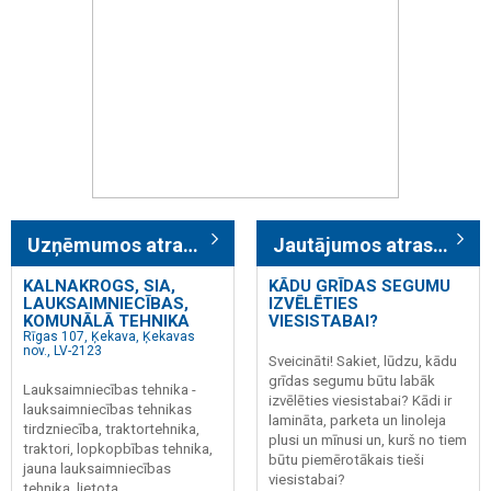
Uzņēmumos atrasts: 233
Jautājumos atrasts: 3
KALNAKROGS, SIA,
KĀDU GRĪDAS SEGUMU
LAUKSAIMNIECĪBAS,
IZVĒLĒTIES
KOMUNĀLĀ TEHNIKA
VIESISTABAI?
Rīgas 107, Ķekava, Ķekavas
nov., LV-2123
Sveicināti! Sakiet, lūdzu, kādu
grīdas segumu būtu labāk
Lauksaimniecības tehnika -
izvēlēties viesistabai? Kādi ir
lauksaimniecības tehnikas
lamināta, parketa un linoleja
tirdzniecība, traktortehnika,
plusi un mīnusi un, kurš no tiem
traktori, lopkopbības tehnika,
būtu piemērotākais tieši
jauna lauksaimniecības
viesistabai?
tehnika, lietota