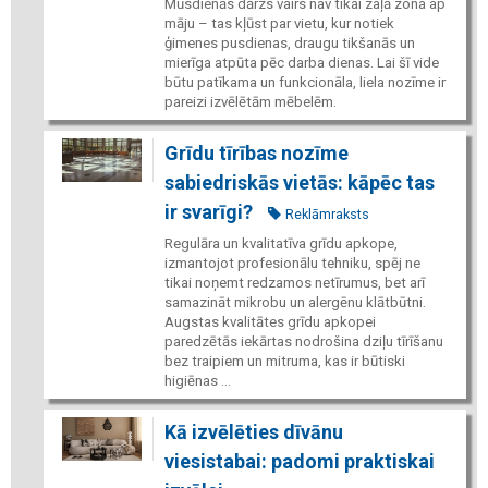
Mūsdienās dārzs vairs nav tikai zaļā zona ap
māju – tas kļūst par vietu, kur notiek
ģimenes pusdienas, draugu tikšanās un
mierīga atpūta pēc darba dienas. Lai šī vide
būtu patīkama un funkcionāla, liela nozīme ir
pareizi izvēlētām mēbelēm.
Grīdu tīrības nozīme
sabiedriskās vietās: kāpēc tas
ir svarīgi?
Reklāmraksts
Regulāra un kvalitatīva grīdu apkope,
izmantojot profesionālu tehniku, spēj ne
tikai noņemt redzamos netīrumus, bet arī
samazināt mikrobu un alergēnu klātbūtni.
Augstas kvalitātes grīdu apkopei
paredzētās iekārtas nodrošina dziļu tīrīšanu
bez traipiem un mitruma, kas ir būtiski
higiēnas ...
Kā izvēlēties dīvānu
viesistabai: padomi praktiskai