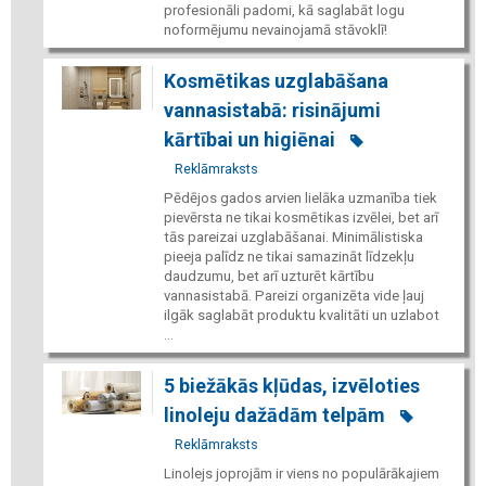
profesionāli padomi, kā saglabāt logu
noformējumu nevainojamā stāvoklī!
Kosmētikas uzglabāšana
vannasistabā: risinājumi
kārtībai un higiēnai
Reklāmraksts
Pēdējos gados arvien lielāka uzmanība tiek
pievērsta ne tikai kosmētikas izvēlei, bet arī
tās pareizai uzglabāšanai. Minimālistiska
pieeja palīdz ne tikai samazināt līdzekļu
daudzumu, bet arī uzturēt kārtību
vannasistabā. Pareizi organizēta vide ļauj
ilgāk saglabāt produktu kvalitāti un uzlabot
...
5 biežākās kļūdas, izvēloties
linoleju dažādām telpām
Reklāmraksts
Linolejs joprojām ir viens no populārākajiem