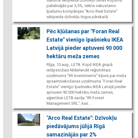
sākuma sērijveida dzīvokļu cenas kopumā
palielinājās par 3,5%, teikts nekustamo
īpašumu kompānijas "Arco Real Estate"
sērijveida dzīvokļu tirgus pārskatā.
Pēc kļūšanas par "Foran Real
Estate" vienīgo īpašnieku IKEA
Latvijā pieder aptuveni 90 000
hektāru meža zemes
Rīga, 10.aug., LETA. Kopš IKEA grupā
ietilpstošais Nīderlandē reģistrētais
uzņēmums "IRI Investments" kļuvis par meža
apsaimniekošanas uzņēmuma "Foran Real
Estate" vienīgo īpašnieku IKEA Latvijā pieder
aptuveni 90 000 hektāru meža zemes,
aģentūrai LETA sacīja "IRI Forest
Management SRL", kas ...
"Arco Real Estate": Dzīvokļu
piedāvājums jūlijā Rīgā
samazinājās par 2%