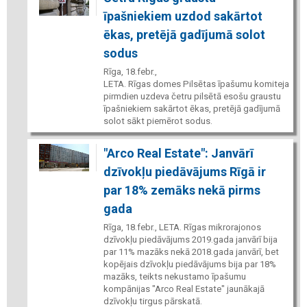
īpašniekiem uzdod sakārtot
ēkas, pretējā gadījumā solot
sodus
Rīga, 18.febr.,
LETA. Rīgas domes Pilsētas īpašumu komiteja
pirmdien uzdeva četru pilsētā esošu graustu
īpašniekiem sakārtot ēkas, pretējā gadījumā
solot sākt piemērot sodus.
"Arco Real Estate": Janvārī
dzīvokļu piedāvājums Rīgā ir
par 18% zemāks nekā pirms
gada
Rīga, 18.febr., LETA. Rīgas mikrorajonos
dzīvokļu piedāvājums 2019.gada janvārī bija
par 11% mazāks nekā 2018.gada janvārī, bet
kopējais dzīvokļu piedāvājums bija par 18%
mazāks, teikts nekustamo īpašumu
kompānijas "Arco Real Estate" jaunākajā
dzīvokļu tirgus pārskatā.