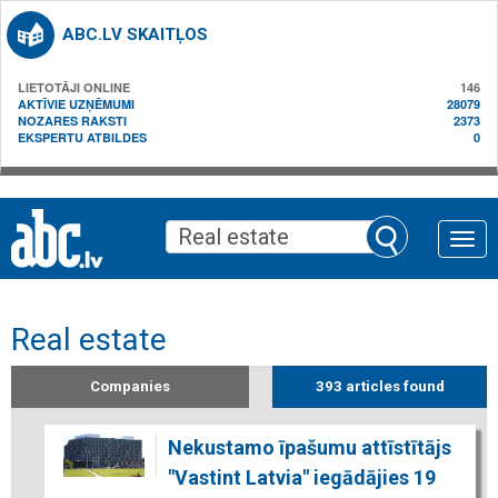
ABC.LV SKAITĻOS
LIETOTĀJI ONLINE
146
AKTĪVIE UZŅĒMUMI
28079
NOZARES RAKSTI
2373
EKSPERTU ATBILDES
0
Toggle
naviga
Real estate
Companies
393 articles found
Nekustamo īpašumu attīstītājs
"Vastint Latvia" iegādājies 19