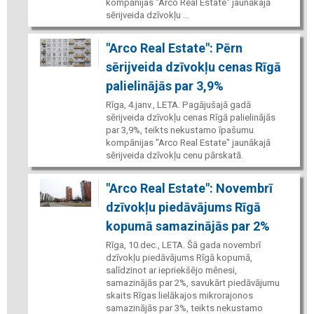
kompānijas "Arco Real Estate" jaunākajā
sērijveida dzīvokļu ...
"Arco Real Estate": Pērn
sērijveida dzīvokļu cenas Rīgā
palielinājās par 3,9%
Rīga, 4.janv., LETA. Pagājušajā gadā
sērijveida dzīvokļu cenas Rīgā palielinājās
par 3,9%, teikts nekustamo īpašumu
kompānijas "Arco Real Estate" jaunākajā
sērijveida dzīvokļu cenu pārskatā.
"Arco Real Estate": Novembrī
dzīvokļu piedāvājums Rīgā
kopumā samazinājās par 2%
Rīga, 10.dec., LETA. Šā gada novembrī
dzīvokļu piedāvājums Rīgā kopumā,
salīdzinot ar iepriekšējo mēnesi,
samazinājās par 2%, savukārt piedāvājumu
skaits Rīgas lielākajos mikrorajonos
samazinājās par 3%, teikts nekustamo