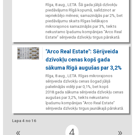
Rīga, 8.aug., LETA. Šā gada jūlijā dzīvokļu
piedāvājums Rīgā kopumā, salīdzinot ar
iepriekšējo mēnesi, samazinājās par 2%, bet
piedāvājumu skaits Rīgas lielākajos
mikrorajonos samazinājās par 3%, teikts
nekustamo īpašumu kompānijas "Arco Real
Estate" sērijveida dzīvokļu tirgus pārskatā.
"Arco Real Estate": Sērijveida
dzīvokļu cenas kopš gada
sākuma Rīgā augušas par 3,2%
Rīga, 8.aug., LETA. Rīgas mikrorajonos
sērijveida dzīvokļu cenas šogad jūlijā
palielinājās vidēji par 0,1%, bet kopš
2018.gada sākuma sērijveida dzīvokļu cenas
augušas par 3,2%, teikts nekustamo
īpašumu kompānijas "Arco Real Estate"
sērijveida dzīvokļu tirgus jaunākajā pārskatā.
Lapa 4 no 16
«
4
»