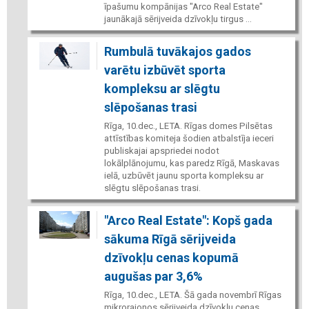
īpašumu kompānijas "Arco Real Estate"
jaunākajā sērijveida dzīvokļu tirgus ...
Rumbulā tuvākajos gados
varētu izbūvēt sporta
kompleksu ar slēgtu
slēpošanas trasi
Rīga, 10.dec., LETA. Rīgas domes Pilsētas
attīstības komiteja šodien atbalstīja ieceri
publiskajai apspriedei nodot
lokālplānojumu, kas paredz Rīgā, Maskavas
ielā, uzbūvēt jaunu sporta kompleksu ar
slēgtu slēpošanas trasi.
"Arco Real Estate": Kopš gada
sākuma Rīgā sērijveida
dzīvokļu cenas kopumā
augušas par 3,6%
Rīga, 10.dec., LETA. Šā gada novembrī Rīgas
mikrorajonos sērijveida dzīvokļu cenas