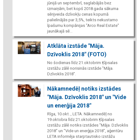
jūnijā un septembrī, saglabājās bez
izmaiņām, bet kopš 2018.gada sākuma
sērijveida dzīvokļu cenas kopumā
palielinājās par 3,5%, teikts nekustamo
īpašumu kompānijas "Arco Real Estate"
jaunākajā sē...
Atklāta izstāde "Māja.
Dzīvoklis 2018" (FOTO)
No šodienas līdz 21.oktobrim Ķīpsalas
izstāžu zālē norisinās izstāde "Māja.
Dzīvoklis 2018".
Nākamnedēļ notiks izstādes
"Māja. Dzīvoklis 2018" un "Vide
un enerģija 2018"
Rīga, 10.okt.., LETA. Nākamnedēļ no
19.oktobra līdz 21.oktobrim Ķīpsalas
izstāžu zālē notiks izstādes "Māja. Dzīvoklis
2018" un "Vide un enerģija 2018", aģentūru
LETA informēja starptautisko izstāžu