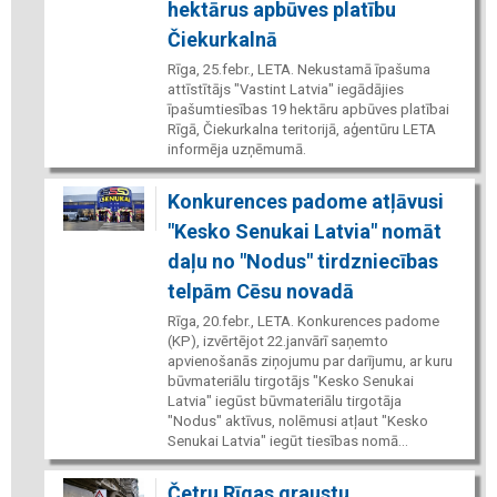
hektārus apbūves platību
Čiekurkalnā
Rīga, 25.febr., LETA. Nekustamā īpašuma
attīstītājs "Vastint Latvia" iegādājies
īpašumtiesības 19 hektāru apbūves platībai
Rīgā, Čiekurkalna teritorijā, aģentūru LETA
informēja uzņēmumā.
Konkurences padome atļāvusi
"Kesko Senukai Latvia" nomāt
daļu no "Nodus" tirdzniecības
telpām Cēsu novadā
Rīga, 20.febr., LETA. Konkurences padome
(KP), izvērtējot 22.janvārī saņemto
apvienošanās ziņojumu par darījumu, ar kuru
būvmateriālu tirgotājs "Kesko Senukai
Latvia" iegūst būvmateriālu tirgotāja
"Nodus" aktīvus, nolēmusi atļaut "Kesko
Senukai Latvia" iegūt tiesības nomā...
Četru Rīgas graustu