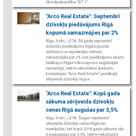
rīkotājsabiedrība "BT 1".
"Arco Real Estate": Septembrī
dzīvokļu piedāvājums Rīgā
kopumā samazinājies par 2%
Rīga, 9.okt., LETA. Šā gada septembrī
dzīvokļu piedāvājums Rīgā kopumā,
salīdzinot ar iepriekšējo mēnesi,
samazinājās par 2%, bet piedāvājumu skaits
lielākajos Rīgas mikrorajonos saglabājās
nemainīgs, teikts nekustamo īpašumu
kompānijas "Arco Real Estate" jaunākajā
sērijveida dzīvokļu tirgus ...
"Arco Real Estate": Kopš gada
sākuma sērijveida dzīvokļu
cenas Rīgā augušas par 3,5%
Rīga, 9.okt., LETA. Šogad septembrī
sērijveida dzīvokļu cenas Rīgā nav
mainījušās, bet kopš 2018.gada sākuma tās
ir pieaugušas par 3,5%, teikts nekustamo