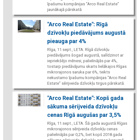
īpašumu kompānijas "Arco Real Estate"
jaunākajā pārskatā.
"Arco Real Estate": Rīgā
dzīvokļu piedāvājums augustā
pieauga par 4%
Rīga, 11.sept., LETA. Rīgā dzīvokļu
piedāvājums šogad augustā, salīdzinot ar
iepriekšējo mēnesi, palielinājās par 4%,
tostarp piedāvājumu skaits lielākajos Rīgas
mikrorajonos saruka par 6%, teikts
nekustamo īpašumu kompānijas "Arco Real
Estate" sērijveida dzīvokļu tirgus pārskatā.
"Arco Real Estate": Kopš gada
sākuma sērijveida dzīvokļu
cenas Rīgā augušas par 3,5%
Rīga, 11.sept., LETA. Šā gada augustā Rīgas
mikrorajonos sērijveida dzīvokļu cenas
palielinājās par 0,2%, bet kopš 2018.gada