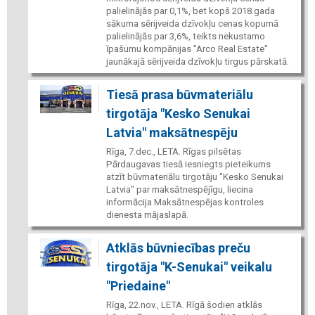
palielinājās par 0,1%, bet kopš 2018.gada
sākuma sērijveida dzīvokļu cenas kopumā
palielinājās par 3,6%, teikts nekustamo
īpašumu kompānijas "Arco Real Estate"
jaunākajā sērijveida dzīvokļu tirgus pārskatā.
Tiesā prasa būvmateriālu
tirgotāja "Kesko Senukai
Latvia" maksātnespēju
Rīga, 7.dec., LETA. Rīgas pilsētas
Pārdaugavas tiesā iesniegts pieteikums
atzīt būvmateriālu tirgotāju "Kesko Senukai
Latvia" par maksātnespējīgu, liecina
informācija Maksātnespējas kontroles
dienesta mājaslapā.
Atklās būvniecības preču
tirgotāja "K-Senukai" veikalu
"Priedaine"
Rīga, 22.nov., LETA. Rīgā šodien atklās