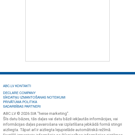
ABC.LV KONTAKTI
DECLARE COMPANY
SĪKDATŅU IZMANTOŠANAS NOTEIKUMI
PRIVĀTUMA POLITIKA
SADARBĪBAS PARTNERI
ABC.LV © 2026 SIA "heise marketing".
Šīs datu bāzes, tās daļas vai datu bāzē iekļautās informācijas, vai
informācijas daļas pavairošana vai izplatīšana jebkādā formā stingri
aizliegta. Tāpat arī ir aizliegta lejupielāde automātiskā režīmā.