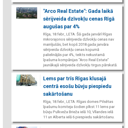
"Arco Real Estate": Gada laikā
sērijveida dzīvokļu cenas Rīgā
augušas par 4%
Rīga, 18.febr., LETA. Šā gada janvārī Rīgas
mikrorajonos sērijveida dzīvokļu cenas nav
mainījušās, bet kopš 2018.gada janvāra
sērijveida dzīvokļu cenas kopumā
palielinājās par 4%, teikts nekustamā
īpašuma kompānijas "Arco Real Estate"
jaunākajā sērijveida dzīvokļu tirgus pārskatā.
Lems par trīs Rīgas klusajā
centrā esošu būvju piespiedu
sakārtošanu
Rīga, 18.febr., LETA. Rīgas domes Pilsētas
īpašumu komiteja šodien plkst.11 lems par
būvju Pulkveža Brieža ielā 10, Vīlandes ielā
11 un Alberta ielā 6 piespiedu sakārtošanu.