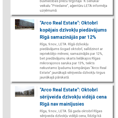
būvniecības preču tirgotāja "K Senukai"
veikalu "Priedaine", aģentūru LETA informēja
uzņēmumā.
"Arco Real Estate": Oktobrī
kopējais dzīvokļu piedāvājums
Rīgā samazinājās par 12%
Rīga, 9.nov., LETA. Rīgā dzīvokļu
piedāvājums šogad oktobrī, salīdzinot ar
iepriekšējo mēnesi, samazinājās par 12%,
bet piedāvājumu skaits lielākajos Rīgas
mikrorajonos saruka par 13%, teikts
nekustamo īpašumu kompānijas "Arco Real
Estate" jaunākajā sērijveida dzīvokļu tirgus
jaunākajā pārskatā.
"Arco Real Estate": Oktobrī
sērijveida dzīvokļu vidējā cena
Rīgā nav mainījusies
Rīga, 9.nov., LETA. Šā gada oktobrī Rīgas
sērijveida dzīvokļu vidējā cena, līdzīgi kā