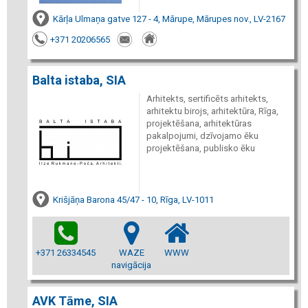
Kārļa Ulmaņa gatve 127 - 4, Mārupe, Mārupes nov., LV-2167
+371 20206565
Balta istaba, SIA
Arhitekts, sertificēts arhitekts,
arhitektu birojs, arhitektūra, Rīga,
projektēšana, arhitektūras
pakalpojumi, dzīvojamo ēku
projektēšana, publisko ēku
Krišjāņa Barona 45/47 - 10, Rīga, LV-1011
+371 26334545
WAZE
WWW
navigācija
AVK Tāme, SIA