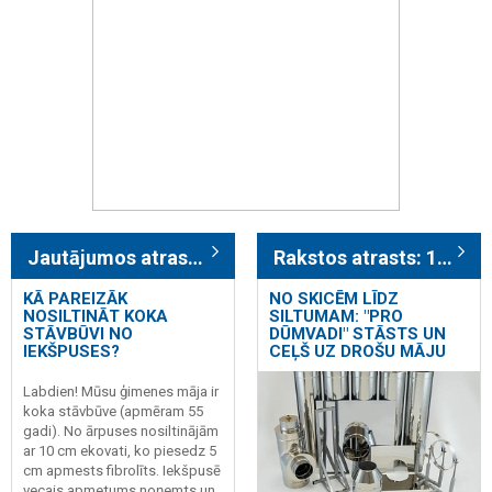
Jautājumos atrasts: 15
Rakstos atrasts: 1243
KĀ PAREIZĀK
NO SKICĒM LĪDZ
NOSILTINĀT KOKA
SILTUMAM: "PRO
STĀVBŪVI NO
DŪMVADI" STĀSTS UN
IEKŠPUSES?
CEĻŠ UZ DROŠU MĀJU
Labdien! Mūsu ģimenes māja ir
koka stāvbūve (apmēram 55
gadi). No ārpuses nosiltinājām
ar 10 cm ekovati, ko piesedz 5
cm apmests fibrolīts. Iekšpusē
vecais apmetums noņemts un