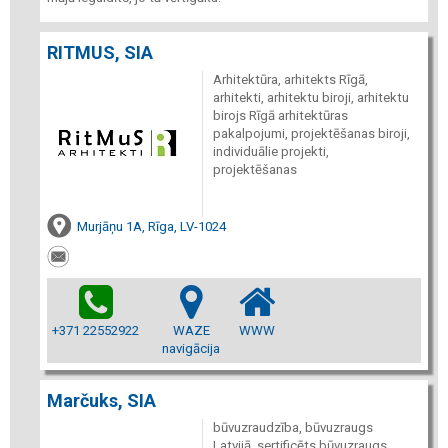
RITMUS, SIA
Arhitektūra, arhitekts Rīgā,
arhitekti, arhitektu biroji, arhitektu
birojs Rīgā arhitektūras
pakalpojumi, projektēšanas biroji,
individuālie projekti,
projektēšanas
Murjāņu 1A, Rīga, LV-1024
+371 22552922
WAZE
WWW
navigācija
Marčuks, SIA
būvuzraudzība, būvuzraugs
Latvijā, sertificēts būvuzraugs,