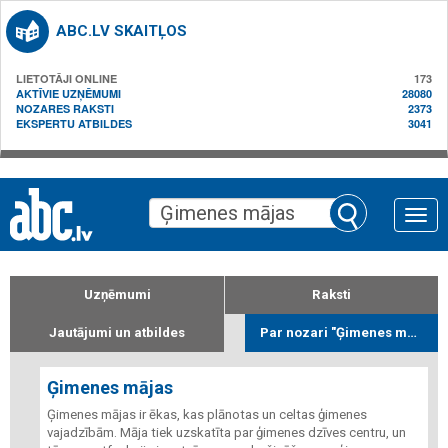
ABC.LV SKAITĻOS
LIETOTĀJI ONLINE
173
AKTĪVIE UZŅĒMUMI
28080
NOZARES RAKSTI
2373
EKSPERTU ATBILDES
3041
Toggle
naviga
Uzņēmumi
Raksti
Jautājumi un atbildes
Par nozari "Ģimenes mājas"
Ģimenes mājas
Ģimenes mājas ir ēkas, kas plānotas un celtas ģimenes
vajadzībām. Māja tiek uzskatīta par ģimenes dzīves centru, un