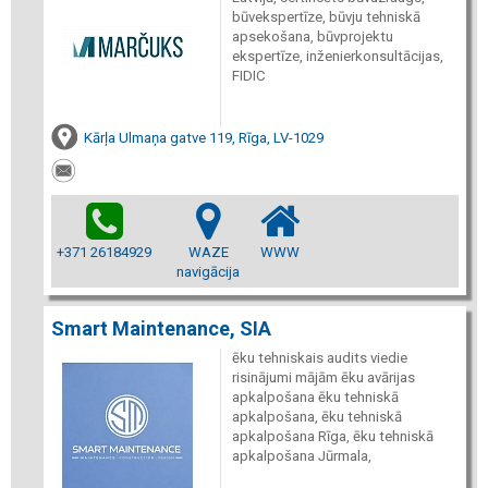
būvekspertīze, būvju tehniskā
apsekošana, būvprojektu
ekspertīze, inženierkonsultācijas,
FIDIC
Kārļa Ulmaņa gatve 119, Rīga, LV-1029
+371 26184929
WAZE
WWW
navigācija
Smart Maintenance, SIA
ēku tehniskais audits viedie
risinājumi mājām ēku avārijas
apkalpošana ēku tehniskā
apkalpošana, ēku tehniskā
apkalpošana Rīga, ēku tehniskā
apkalpošana Jūrmala,