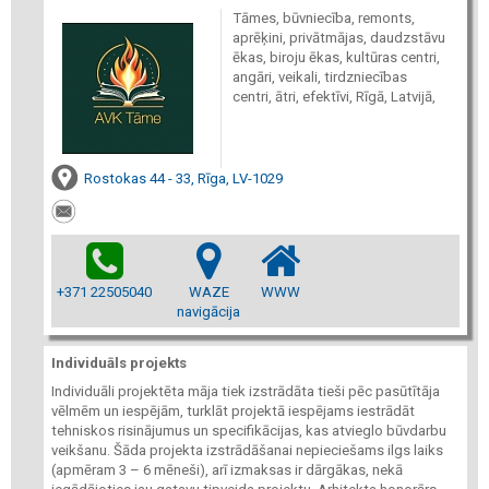
Tāmes, būvniecība, remonts,
aprēķini, privātmājas, daudzstāvu
ēkas, biroju ēkas, kultūras centri,
angāri, veikali, tirdzniecības
centri, ātri, efektīvi, Rīgā, Latvijā,
Rostokas 44 - 33, Rīga, LV-1029
+371 22505040
WAZE
WWW
navigācija
Individuāls projekts
Individuāli projektēta māja tiek izstrādāta tieši pēc pasūtītāja
vēlmēm un iespējām, turklāt projektā iespējams iestrādāt
tehniskos risinājumus un specifikācijas, kas atvieglo būvdarbu
veikšanu. Šāda projekta izstrādāšanai nepieciešams ilgs laiks
(apmēram 3 – 6 mēneši), arī izmaksas ir dārgākas, nekā