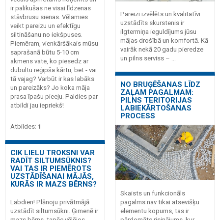
ir palikušas ne visai līdzenas
Pareizi izvēlēts un kvalitatīvi
stāvbrusu sienas. Vēlamies
uzstādīts skurstenis ir
veikt pareizu un efektīgu
ilgtermiņa ieguldījums jūsu
siltināšanu no iekšpuses.
mājas drošībā un komfortā. Kā
Piemēram, vienkāršākais mūsu
vairāk nekā 20 gadu pieredze
saprašanā būtu 5-10 cm
un pilns serviss – ...
akmens vate, ko piesedz ar
dubultu reģipša kārtu, bet - vai
tā vajag? Varbūt ir kas labāks
NO BRUĢĒŠANAS LĪDZ
un pareizāks? Jo koka māja
ZAĻAM PAGALMAM:
prasa īpašu pieeju. Paldies par
PILNS TERITORIJAS
atbildi jau iepriekš!
LABIEKĀRTOŠANAS
PROCESS
Atbildes:
1
CIK LIELU TROKSNI VAR
RADĪT SILTUMSŪKNIS?
VAI TAS IR PIEMĒROTS
UZSTĀDĪŠANAI MĀJĀS,
KURĀS IR MAZS BĒRNS?
Skaists un funkcionāls
Labdien! Plānoju privātmājā
pagalms nav tikai atsevišķu
uzstādīt siltumsūkni. Ģimenē ir
elementu kopums, tas ir
mazs bērns, tapēc vēlējos
pārdomāts risinājums, kur