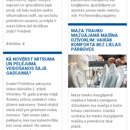
saprast no speciālista šajā
bruģējums, apstādījumi un
jomā, cik lielu troksni varētu
atpūtas zonas veido vienotu
siltumsūknis radīt, vai tas būtu
vidi. Profesionāla pagalmu ...
piemērots variants, ja mājās ir
mazs bērns (arī drošības
MAZA TRAUKU
ziņā)? Paldies!
MAZGĀJAMĀ MAŠĪNA
DZĪVOKLIM: VAIRĀK
Atbildes:
2
KOMFORTA BEZ LIELAS
PĀRBŪVES
KĀ NOVĒRST MITRUMA
UN PELĒJUMA
VEIDOŠANOS ŠAJĀ
GADĪJUMĀ?
Sveiki! Problēma sekojoša:
Vidus dzīvoklis 2. stāvā
trīsstāvu 70. gadu paneļu mājā.
Maza trauku mazgājamā
Ārsienu stūros, pieliekot roku,
mašīna ir lielisks risinājums
jūtams aukstums. Vienā istabā
dzīvokļiem, kur svarīgs ir katrs
vienā stūrī pie griestiem rodas
brīvais centimetrs. Daudzi
mitrums. Tam visam seko
uzskata, ka trauku mazgājamā
pelējums, kas nav katastrofāls,
mašīna ir piemērota tikai
bet nevar ielaist. No vienas
plašā...