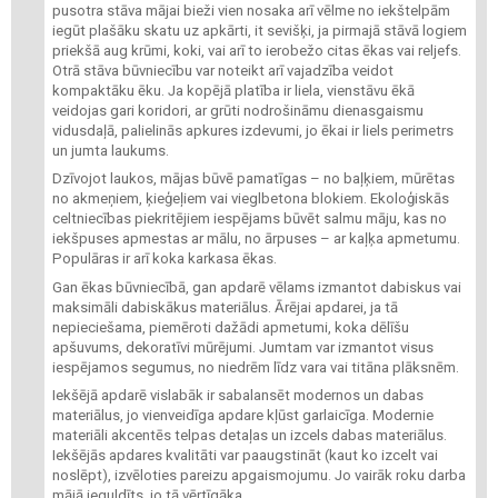
pusotra stāva mājai bieži vien nosaka arī vēlme no iekštelpām
iegūt plašāku skatu uz apkārti, it sevišķi, ja pirmajā stāvā logiem
priekšā aug krūmi, koki, vai arī to ierobežo citas ēkas vai reljefs.
Otrā stāva būvniecību var noteikt arī vajadzība veidot
kompaktāku ēku. Ja kopējā platība ir liela, vienstāvu ēkā
veidojas gari koridori, ar grūti nodrošināmu dienasgaismu
vidusdaļā, palielinās apkures izdevumi, jo ēkai ir liels perimetrs
un jumta laukums.
Dzīvojot laukos, mājas būvē pamatīgas – no baļķiem, mūrētas
no akmeņiem, ķieģeļiem vai vieglbetona blokiem. Ekoloģiskās
celtniecības piekritējiem iespējams būvēt salmu māju, kas no
iekšpuses apmestas ar mālu, no ārpuses – ar kaļķa apmetumu.
Populāras ir arī koka karkasa ēkas.
Gan ēkas būvniecībā, gan apdarē vēlams izmantot dabiskus vai
maksimāli dabiskākus materiālus. Ārējai apdarei, ja tā
nepieciešama, piemēroti dažādi apmetumi, koka dēlīšu
apšuvums, dekoratīvi mūrējumi. Jumtam var izmantot visus
iespējamos segumus, no niedrēm līdz vara vai titāna plāksnēm.
Iekšējā apdarē vislabāk ir sabalansēt modernos un dabas
materiālus, jo vienveidīga apdare kļūst garlaicīga. Modernie
materiāli akcentēs telpas detaļas un izcels dabas materiālus.
Iekšējās apdares kvalitāti var paaugstināt (kaut ko izcelt vai
noslēpt), izvēloties pareizu apgaismojumu. Jo vairāk roku darba
mājā ieguldīts, jo tā vērtīgāka.