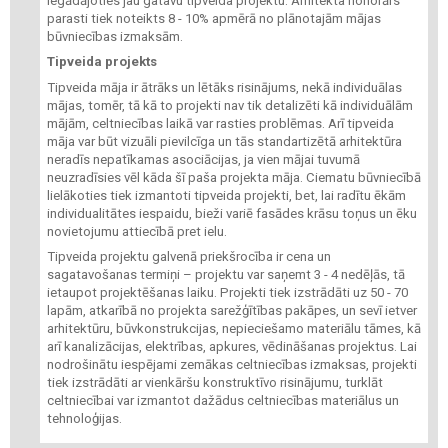
iegādājoties jau gatavu tipveida projektu. Arhitekta honorārs
parasti tiek noteikts 8 - 10% apmērā no plānotajām mājas
būvniecības izmaksām.
Tipveida projekts
Tipveida māja ir ātrāks un lētāks risinājums, nekā individuālas
mājas, tomēr, tā kā to projekti nav tik detalizēti kā individuālām
mājām, celtniecības laikā var rasties problēmas. Arī tipveida
māja var būt vizuāli pievilcīga un tās standartizētā arhitektūra
neradīs nepatīkamas asociācijas, ja vien mājai tuvumā
neuzradīsies vēl kāda šī paša projekta māja. Ciematu būvniecībā
lielākoties tiek izmantoti tipveida projekti, bet, lai radītu ēkām
individualitātes iespaidu, bieži variē fasādes krāsu toņus un ēku
novietojumu attiecībā pret ielu.
Tipveida projektu galvenā priekšrocība ir cena un
sagatavošanas termiņi – projektu var saņemt 3 - 4 nedēļās, tā
ietaupot projektēšanas laiku. Projekti tiek izstrādāti uz 50 - 70
lapām, atkarībā no projekta sarežģītības pakāpes, un sevī ietver
arhitektūru, būvkonstrukcijas, nepieciešamo materiālu tāmes, kā
arī kanalizācijas, elektrības, apkures, vēdināšanas projektus. Lai
nodrošinātu iespējami zemākas celtniecības izmaksas, projekti
tiek izstrādāti ar vienkāršu konstruktīvo risinājumu, turklāt
celtniecībai var izmantot dažādus celtniecības materiālus un
tehnoloģijas.