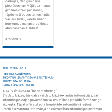
darbojas, dabīgās gaisa
pieplūdes nav. Mājā bez manas
ģimenes dzīvo pensionāri,
tāpēc no ārpuses to nesiltinās.
Vai Jūs, lūdzu, varētu sniegt
ieteikumus manas problēmas
atrisināšanai? Paldies!
Atbildes:
1
ABC.LV KONTAKTI
PIETEIKT UZŅĒMUMU
SĪKDATŅU IZMANTOŠANAS NOTEIKUMI
PRIVĀTUMA POLITIKA
SADARBĪBAS PARTNERI
ABC.LV © 2026 SIA "heise marketing".
Šīs datu bāzes, tās daļas vai datu bāzē iekļautās informācijas, vai
informācijas daļas pavairošana vai izplatīšana jebkādā formā stingri
aizliegta. Tāpat arī ir aizliegta lejupielāde automātiskā režīmā.
Portālā izmantota informācija no Būvniecības informācijas sistēmas