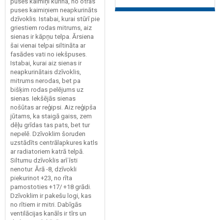
puses kaimiņi kurina, no otras
puses kaimiņiem neapkurināts
dzīvoklis. Istabai, kurai stūrī pie
griestiem rodas mitrums, aiz
sienas ir kāpņu telpa. Ārsiena
šai vienai telpai siltināta ar
fasādes vati no iekšpuses.
Istabai, kurai aiz sienas ir
neapkurinātais dzīvoklis,
mitrums nerodas, bet pa
bišķim rodas pelējums uz
sienas. Iekšējās sienas
nošūtas ar reģipsi. Aiz reģipša
jūtams, ka staigā gaiss, zem
dēļu grīdas tas pats, bet tur
nepelē. Dzīvoklim šoruden
uzstādīts centrālapkures katls
ar radiatoriem katrā telpā.
Siltumu dzīvoklis arī īsti
nenotur. Ārā -8, dzīvokli
piekurinot +23, no rīta
pamostoties +17/ +18 grādi.
Dzīvoklim ir pakešu logi, kas
no rītiem ir mitri. Dabīgās
ventilācijas kanāls ir tīrs un