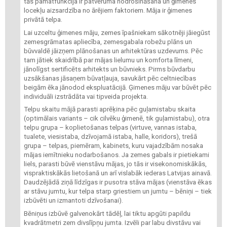
tās pamatfunkcija ir patvēruma nodrošināšana un ģimenes
locekļu aizsardzība no ārējiem faktoriem. Māja ir ģimenes
privātā telpa.
Lai uzceltu ģimenes māju, zemes īpašniekam sākotnēji jāiegūst
zemesgrāmatas apliecība, zemesgabala robežu plāns un
būvvaldē jāizņem plānošanas un arhitektūras uzdevums. Pēc
tam jātiek skaidrībā par mājas lielumu un komforta līmeni,
jānolīgst sertificēts arhitekts un būvnieks. Pirms būvdarbu
uzsākšanas jāsaņem būvatļauja, savukārt pēc celtniecības
beigām ēka jānodod ekspluatācijā. Ģimenes māju var būvēt pēc
individuāli izstrādāta vai tipveida projekta.
Telpu skaitu mājā parasti aprēķina pēc guļamistabu skaita
(optimālais variants – cik cilvēku ģimenē, tik guļamistabu), otra
telpu grupa – koplietošanas telpas (virtuve, vannas istaba,
tualete, viesistaba, dzīvojamā istaba, halle, koridors), trešā
grupa – telpas, piemēram, kabinets, kuru vajadzībām nosaka
mājas iemītnieku nodarbošanos. Ja zemes gabals ir pietiekami
liels, parasti būvē vienstāvu mājas, jo tās ir visekonomiskākās,
vispraktiskākās lietošanā un arī vislabāk iederas Latvijas ainavā.
Daudzējādā ziņā līdzīgas ir pusotra stāva mājas (vienstāva ēkas
ar stāvu jumtu, kur telpa starp griestiem un jumtu – bēniņi – tiek
izbūvēti un izmantoti dzīvošanai).
Bēniņus izbūvē galvenokārt tādēļ, lai tiktu apgūti papildu
kvadrātmetri zem divslīpņu jumta. Izvēli par labu divstāvu vai