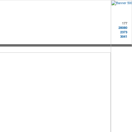
177
28080
2373
3041