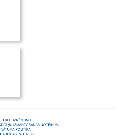
 rajons,
jons,
s,
almieras
te,
i,
obežu
āfija,
ETEIKT UZŅĒMUMU
KDATŅU IZMANTOŠANAS NOTEIKUMI
IVĀTUMA POLITIKA
DARBĪBAS PARTNERI