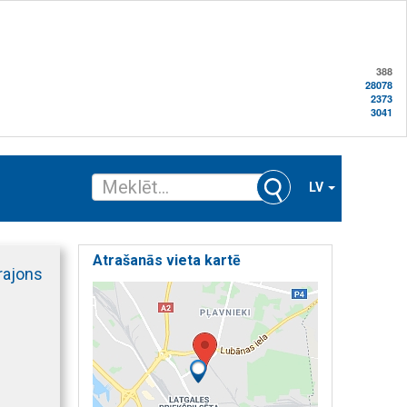
388
28078
2373
3041
LV
Atrašanās vieta kartē
 rajons