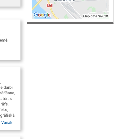
n
zemē,
,
e darbi,
mērīšana,
batūras
rāfs,
ieks,
grāfiskā
hēmu
Vairāk
rajons,
ajons,
jons,