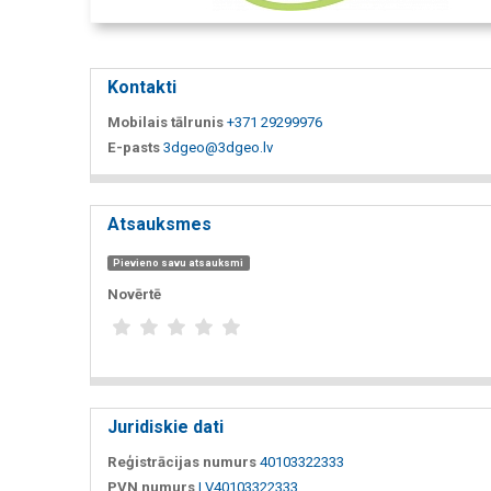
Kontakti
Mobilais tālrunis
+371 29299976
E-pasts
3dgeo@3dgeo.lv
Atsauksmes
Pievieno savu atsauksmi
Novērtē
Juridiskie dati
Reģistrācijas numurs
40103322333
PVN numurs
LV40103322333