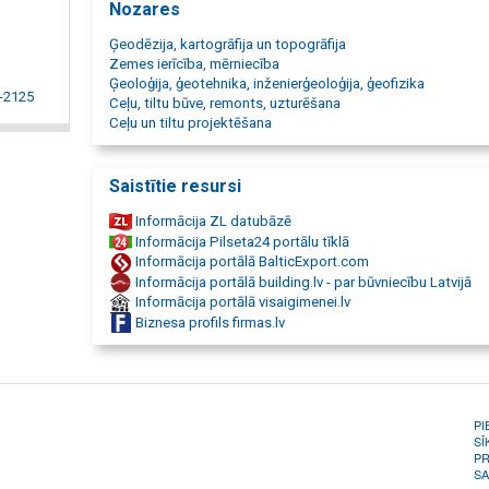
Nozares
Jelgavas rajons, Jēkabpils rajons, Jūrmalas rajons, Kuldīgas
Krāslavas rajons, Liepājas rajons, Ludzas rajons, Limbažu ra
Ģeodēzija, kartogrāfija un topogrāfija
Madonas rajons, Ogres rajons, Preiļu rajons, Rēzeknes rajon
Zemes ierīcība, mērniecība
Saldus rajons, Talsu rajons, Tukuma rajons, Valkas rajons, V
Ģeoloģija, ģeotehnika, inženierģeoloģija, ģeofizika
rajons, Ventspils rajons. Topogrāfs, ģeodēzists, ēku fasāžu
V-2125
Ceļu, tiltu būve, remonts, uzturēšana
uzmērīšana, Smilts karjeri, karjeru izpēte, smilšu karjeru izpē
Ceļu un tiltu projektēšana
grants karjeri, grants karjeru izpēte, Ainavu arhitektūra,
Projektēšana, Ainavu arhitekts, Ainavu projektēšana, projekt
Labiekārtojamie projekti, Dārzu projekti, Māju teritoriju
Saistītie resursi
labiekārtošana, Labiekārtojumu projekti, Apzaļumošana, R
plānu izgatavošana, Kadastrs, Ceļu uzmērīšana, Ceļu topogr
Informācija ZL datubāzē
Mežu ceļu uzmērīšana.
Informācija Pilseta24 portālu tīklā
Informācija portālā BalticExport.com
Informācija portālā building.lv - par būvniecību Latvijā
Informācija portālā visaigimenei.lv
Biznesa profils firmas.lv
PI
SĪ
PR
SA