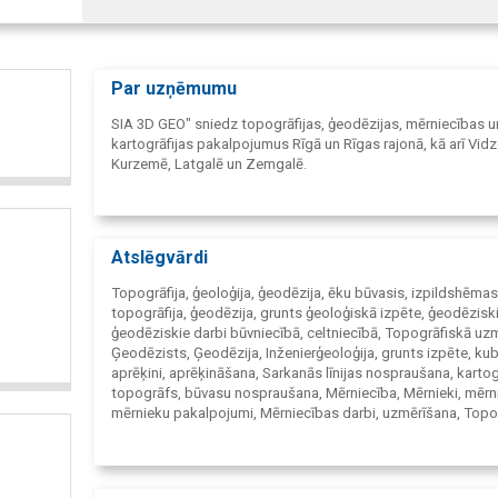
Par uzņēmumu
SIA 3D GEO" sniedz topogrāfijas, ģeodēzijas, mērniecības u
kartogrāfijas pakalpojumus Rīgā un Rīgas rajonā, kā arī Vid
Kurzemē, Latgalē un Zemgalē.
Atslēgvārdi
Topogrāfija, ģeoloģija, ģeodēzija, ēku būvasis, izpildshēmas
topogrāfija, ģeodēzija, grunts ģeoloģiskā izpēte, ģeodēziski
ģeodēziskie darbi būvniecībā, celtniecībā, Topogrāfiskā uz
Ģeodēzists, Ģeodēzija, Inženierģeoloģija, grunts izpēte, ku
aprēķini, aprēķināšana, Sarkanās līnijas nospraušana, kartog
topogrāfs, būvasu nospraušana, Mērniecība, Mērnieki, mērn
mērnieku pakalpojumi, Mērniecības darbi, uzmērīšana, Topo
uzmērīšana, izpilduzmērījumi, izpilduzmērījumu veikšana, s
izgatavošana, Topogrāfija, ģeodēzija, ģeoloģija, Rīga, Rīgas 
Aizkraukles rajons, Alūksnes rajons, Bauskas rajons, Balvu r
Cēsu rajons, Daugavpils rajons, Dobeles rajons, Gulbenes ra