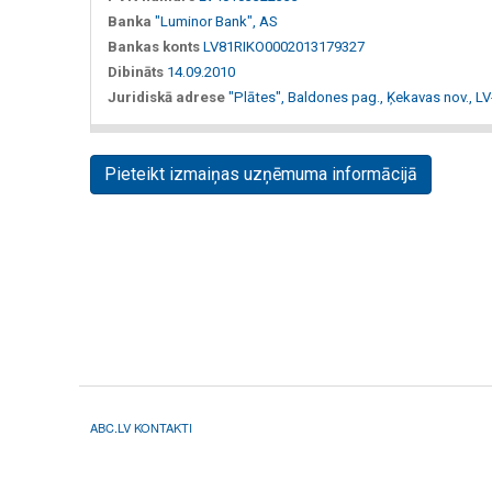
Banka
"Luminor Bank", AS
Bankas konts
LV81RIKO0002013179327
Dibināts
14.09.2010
Juridiskā adrese
"Plātes", Baldones pag., Ķekavas nov., L
Pieteikt izmaiņas uzņēmuma informācijā
ABC.LV KONTAKTI