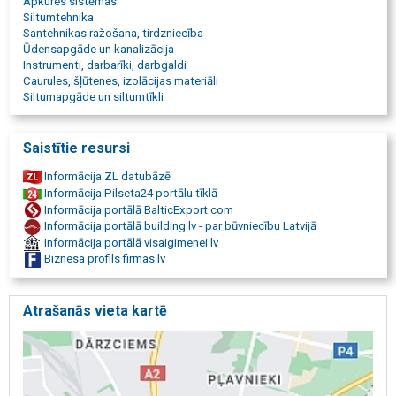
Apkures sistēmas
ventiļi un filtri, aizbīdņi un puspagrieziena vārsti, pretvārsti, Misiņa
Siltumtehnika
lodveida krāni, radiatoru pieslēgšanas armatūra, drošības vārsti,
Santehnikas ražošana, tirdzniecība
kolektori, Armatūra siltajām grīdām, kolektori, Pieslēgšanas
Ūdensapgāde un kanalizācija
armatūra, drošības vārsti, Tērauda metināmie veidgabali, Kapara,
Instrumenti, darbarīki, darbgaldi
misiņa, vara caurules lodēšanai, Polipropilēna caurules un fitingi
Caurules, šļūtenes, izolācijas materiāli
PILSA, WAVIN, Aqutherm, PVC caurules un fitingi kanalizācijai
Siltumapgāde un siltumtīkli
Wavin, uzgriežņi, uzmava, ūdensfiltri, veidgabali, ventilis, virs un zem
apmetuma armatūras, termostati, Montāža, sūkņu remonts,
bezmaksas konsultācijas, Ērta bezmaksas auto novietošana,
Saistītie resursi
Informācija ZL datubāzē
Informācija Pilseta24 portālu tīklā
Informācija portālā BalticExport.com
Informācija portālā building.lv - par būvniecību Latvijā
Informācija portālā visaigimenei.lv
Biznesa profils firmas.lv
Atrašanās vieta kartē