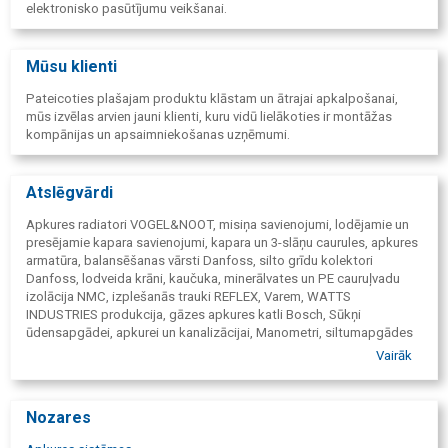
elektronisko pasūtījumu veikšanai.
Mūsu klienti
Pateicoties plašajam produktu klāstam un ātrajai apkalpošanai,
mūs izvēlas arvien jauni klienti, kuru vidū lielākoties ir montāžas
kompānijas un apsaimniekošanas uzņēmumi.
Atslēgvārdi
Apkures radiatori VOGEL&NOOT, misiņa savienojumi, lodējamie un
presējamie kapara savienojumi, kapara un 3-slāņu caurules, apkures
armatūra, balansēšanas vārsti Danfoss, silto grīdu kolektori
Danfoss, lodveida krāni, kaučuka, minerālvates un PE cauruļvadu
izolācija NMC, izplešanās trauki REFLEX, Varem, WATTS
INDUSTRIES produkcija, gāzes apkures katli Bosch, Sūkņi
ūdensapgādei, apkurei un kanalizācijai, Manometri, siltumapgādes
risinājumi, Santehnika, vairumtirdzniecība, Ūdens apgāde, Siltuma
Vairāk
apgāde, Apkures sistēmas, kanalizācija, Caurules, fitingi, krāni, Filtri,
Radiatori, noslēgarmatūra, vannas, Izlietnes, kolektori, vārsti,
Aizbīdņi, jaucējkrāni, Veidgabali, manometri, termometri, Lodveida
Nozares
krāni, Boileri, pods, Santehnikas, siltuma un ūdens apgādes sistēmu
vairumtirdzniecība, Projektu komplektēšana ar materiāliem, čuguna