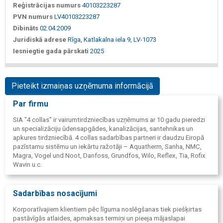
Reģistrācijas numurs
40103223287
PVN numurs
LV40103223287
Dibināts
02.04.2009
Juridiskā adrese
Rīga, Katlakalna iela 9, LV-1073
Iesniegtie gada pārskati
2025
Pieteikt izmaiņas uzņēmuma informācijā
Par firmu
SIA "4 collas" ir vairumtirdzniecības uzņēmums ar 10 gadu pieredzi
un specializāciju ūdensapgādes, kanalizācijas, santehnikas un
apkures tirdzniecībā. 4 collas sadarbības partneri ir daudzu Eiropā
pazīstamu sistēmu un iekārtu ražotāji – Aquatherm, Sanha, NMC,
Magra, Vogel und Noot, Danfoss, Grundfos, Wilo, Reflex, Tia, Rofix
Wavin u.c.
Sadarbības nosacījumi
Korporatīvajiem klientiem pēc līguma noslēgšanas tiek piešķirtas
pastāvīgās atlaides, apmaksas termiņi un pieeja mājaslapai