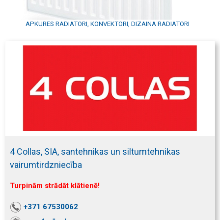
APKURES RADIATORI, KONVEKTORI, DIZAINA RADIATORI
4 Collas, SIA, santehnikas un siltumtehnikas
vairumtirdzniecība
Turpinām strādāt klātienē!
+371 67530062