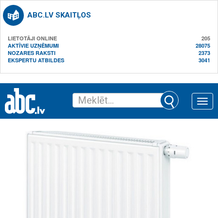
ABC.LV SKAITĻOS
LIETOTĀJI ONLINE
205
AKTĪVIE UZŅĒMUMI
28075
NOZARES RAKSTI
2373
EKSPERTU ATBILDES
3041
Toggle
naviga