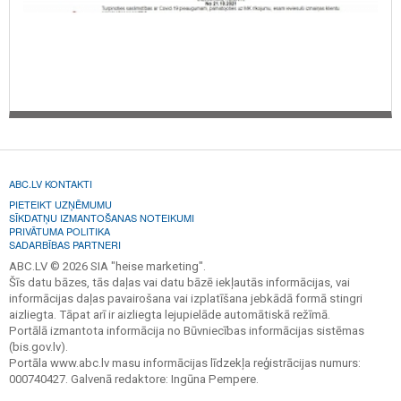
ABC.LV KONTAKTI
PIETEIKT UZŅĒMUMU
SĪKDATŅU IZMANTOŠANAS NOTEIKUMI
PRIVĀTUMA POLITIKA
SADARBĪBAS PARTNERI
ABC.LV © 2026 SIA "heise marketing".
Šīs datu bāzes, tās daļas vai datu bāzē iekļautās informācijas, vai
informācijas daļas pavairošana vai izplatīšana jebkādā formā stingri
aizliegta. Tāpat arī ir aizliegta lejupielāde automātiskā režīmā.
Portālā izmantota informācija no Būvniecības informācijas sistēmas
(bis.gov.lv).
Portāla www.abc.lv masu informācijas līdzekļa reģistrācijas numurs:
000740427. Galvenā redaktore: Ingūna Pempere.