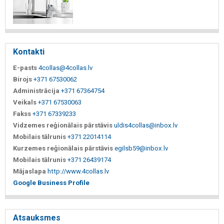
Kontakti
E-pasts
4collas@4collas.lv
Birojs
+371 67530062
Administrācija
+371 67364754
Veikals
+371 67530063
Fakss
+371 67339233
Vidzemes reģionālais pārstāvis
uldis4collas@inbox.lv
Mobilais tālrunis
+371 22014114
Kurzemes reģionālais pārstāvis
egilsb59@inbox.lv
Mobilais tālrunis
+371 26439174
Mājaslapa
http://www.4collas.lv
Google Business Profile
Atsauksmes