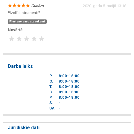
Gunārs
2020. gada 5. maijā 13:18
❝Izcili instrumenti❞
Pievieno savu atsauksmi
Novērtē
Darba laiks
P.
8
00
-18
00
O.
8
00
-18
00
T.
8
00
-18
00
C.
8
00
-18
00
P.
8
00
-18
00
S.
-
Sv.
-
Juridiskie dati