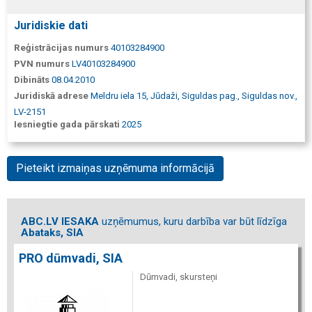
Juridiskie dati
Reģistrācijas numurs
40103284900
PVN numurs
LV40103284900
Dibināts
08.04.2010
Juridiskā adrese
Meldru iela 15, Jūdaži, Siguldas pag., Siguldas nov.,
LV-2151
Iesniegtie gada pārskati
2025
Pieteikt izmaiņas uzņēmuma informācijā
ABC.LV IESAKA
uzņēmumus, kuru darbība var būt līdzīga
Abataks, SIA
PRO dūmvadi, SIA
Dūmvadi, skursteņi