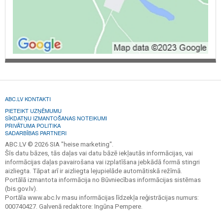
ABC.LV KONTAKTI
PIETEIKT UZŅĒMUMU
SĪKDATŅU IZMANTOŠANAS NOTEIKUMI
PRIVĀTUMA POLITIKA
SADARBĪBAS PARTNERI
ABC.LV © 2026 SIA "heise marketing".
Šīs datu bāzes, tās daļas vai datu bāzē iekļautās informācijas, vai
informācijas daļas pavairošana vai izplatīšana jebkādā formā stingri
aizliegta. Tāpat arī ir aizliegta lejupielāde automātiskā režīmā.
Portālā izmantota informācija no Būvniecības informācijas sistēmas
(bis.gov.lv).
Portāla www.abc.lv masu informācijas līdzekļa reģistrācijas numurs:
000740427. Galvenā redaktore: Ingūna Pempere.