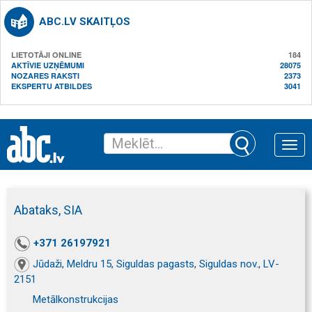
ABC.LV SKAITĻOS
LIETOTĀJI ONLINE
184
AKTĪVIE UZŅĒMUMI
28075
NOZARES RAKSTI
2373
EKSPERTU ATBILDES
3041
Toggle
naviga
Abataks, SIA
+371 26197921
Jūdaži, Meldru 15, Siguldas pagasts, Siguldas nov., LV-
2151
Metālkonstrukcijas