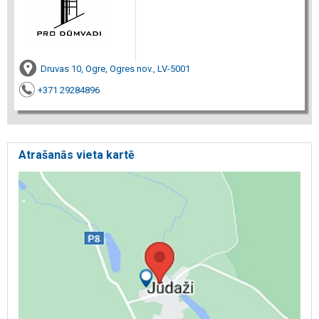
Druvas 10, Ogre, Ogres nov., LV-5001
+371 29284896
Atrašanās vieta kartē