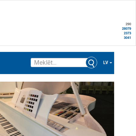
290
28079
2373
3041
LV