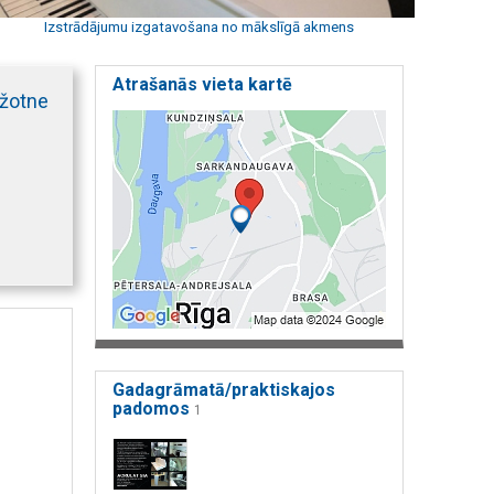
Izstrādājumu izgatavošana no mākslīgā akmens
Atrašanās vieta kartē
ažotne
Gadagrāmatā/praktiskajos
padomos
1