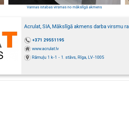
Vannas istabas virsmas no mākslīgā akmens
Acrulat, SIA, Mākslīgā akmens darba virsmu r
+371 29551195
www.acrulat.lv
Rāmuļu 1 k-1 - 1. stāvs, Rīga, LV-1005