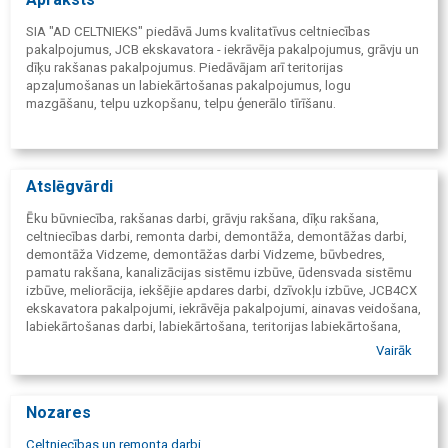
SIA "AD CELTNIEKS" piedāvā Jums kvalitatīvus celtniecības
pakalpojumus, JCB ekskavatora - iekrāvēja pakalpojumus, grāvju un
dīķu rakšanas pakalpojumus. Piedāvājam arī teritorijas
apzaļumošanas un labiekārtošanas pakalpojumus, logu
mazgāšanu, telpu uzkopšanu, telpu ģenerālo tīrīšanu.
Atslēgvārdi
Ēku būvniecība, rakšanas darbi, grāvju rakšana, dīķu rakšana,
celtniecības darbi, remonta darbi, demontāža, demontāžas darbi,
demontāža Vidzeme, demontāžas darbi Vidzeme, būvbedres,
pamatu rakšana, kanalizācijas sistēmu izbūve, ūdensvada sistēmu
izbūve, meliorācija, iekšējie apdares darbi, dzīvokļu izbūve, JCB4CX
ekskavatora pakalpojumi, iekrāvēja pakalpojumi, ainavas veidošana,
labiekārtošanas darbi, labiekārtošana, teritorijas labiekārtošana,
apzaļumošana, melnzemes uzklāšana, zāles sēšana, māju pagalmu
Vairāk
apzaļumošana, pagalmu labiekārtošana, mauriņu pļaušana, zāles
pļaušana. Ceļu attīrīšana no sniegastāvlaukumu attīrīšana no sniega
jumtu attīrīšana no sniega un lāstekām īpašuma apsaimniekošana
Nozares
ceļu tīrīšana, Telpu uzkopšana, dzīvokļu remonts, dzīvokļu remonts
pēc projekta, kosmētiskais remonts, ēku iekšdarbi, privātmāju
Celtniecības un remonta darbi