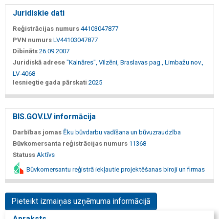
Juridiskie dati
Reģistrācijas numurs
44103047877
PVN numurs
LV44103047877
Dibināts
26.09.2007
Juridiskā adrese
"Kalnāres", Vilzēni, Braslavas pag., Limbažu nov.,
LV-4068
Iesniegtie gada pārskati
2025
BIS.GOV.LV informācija
Darbības jomas
Ēku būvdarbu vadīšana un būvuzraudzība
Būvkomersanta reģistrācijas numurs
11368
Statuss
Aktīvs
Būvkomersantu reģistrā iekļautie projektēšanas biroji un firmas
Pieteikt izmaiņas uzņēmuma informācijā
Apraksts