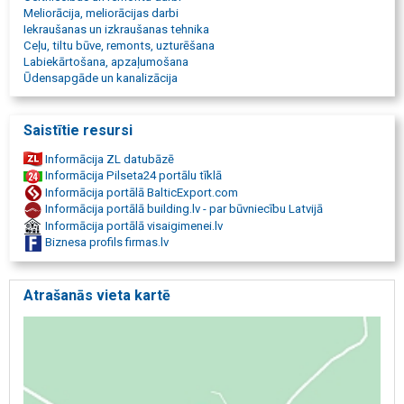
apsaimniekošana, Veicam ļoti kvalitatīvus dzīvokļu un māju iekšējās
Meliorācija, meliorācijas darbi
apdares darbus, logu mazgāšana, telpu uzkopšana, telpu ģenerālā
Iekraušanas un izkraušanas tehnika
tīrīšana.
Ceļu, tiltu būve, remonts, uzturēšana
Labiekārtošana, apzaļumošana
Ūdensapgāde un kanalizācija
Saistītie resursi
Informācija ZL datubāzē
Informācija Pilseta24 portālu tīklā
Informācija portālā BalticExport.com
Informācija portālā building.lv - par būvniecību Latvijā
Informācija portālā visaigimenei.lv
Biznesa profils firmas.lv
Atrašanās vieta kartē