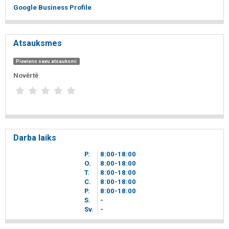
Google Business Profile
Atsauksmes
Pievieno savu atsauksmi
Novērtē
Darba laiks
P.
8
00
-18
00
O.
8
00
-18
00
T.
8
00
-18
00
C.
8
00
-18
00
P.
8
00
-18
00
S.
-
Sv.
-