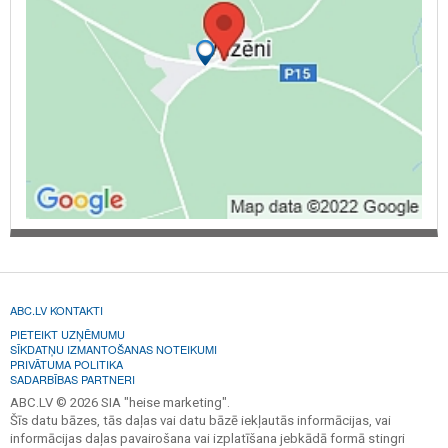
ABC.LV KONTAKTI
PIETEIKT UZŅĒMUMU
SĪKDATŅU IZMANTOŠANAS NOTEIKUMI
PRIVĀTUMA POLITIKA
SADARBĪBAS PARTNERI
ABC.LV © 2026 SIA "heise marketing".
Šīs datu bāzes, tās daļas vai datu bāzē iekļautās informācijas, vai
informācijas daļas pavairošana vai izplatīšana jebkādā formā stingri