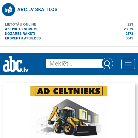
ABC.LV SKAITĻOS
LIETOTĀJI ONLINE
223
AKTĪVIE UZŅĒMUMI
28079
NOZARES RAKSTI
2373
EKSPERTU ATBILDES
3041
Toggle
naviga