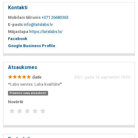
Kontakti
Mobilais tālrunis
+371 26683363
E-pasts
info@latslabs.lv
Mājaslapa
https://latslabs.lv/
Facebook
Google Business Profile
Atsauksmes
Gatis
2021. gada 14. septembrī 19:29
❝Labs serviss. Laba kvalitāte❞
Pievieno savu atsauksmi
Novērtē