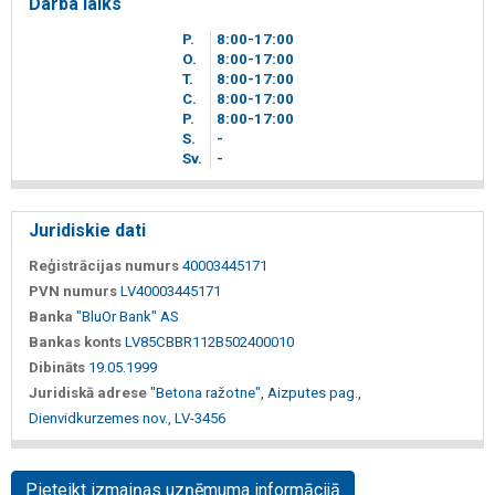
Darba laiks
P.
8
00
-17
00
O.
8
00
-17
00
T.
8
00
-17
00
C.
8
00
-17
00
P.
8
00
-17
00
S.
-
Sv.
-
Juridiskie dati
Reģistrācijas numurs
40003445171
PVN numurs
LV40003445171
Banka
"BluOr Bank" AS
Bankas konts
LV85CBBR112B502400010
Dibināts
19.05.1999
Juridiskā adrese
"Betona ražotne", Aizputes pag.,
Dienvidkurzemes nov., LV-3456
Pieteikt izmaiņas uzņēmuma informācijā