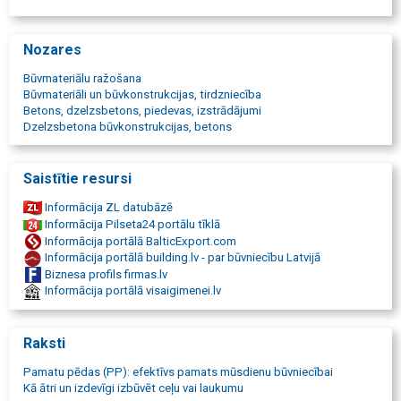
Industriālie betona risinājumi ,
Betona ražotājs,
Betona izstrādājumu ražotājs,
Nozares
L veida atbalsta sienas,
Atbalsta sienas,
Būvmateriālu ražošana
Saliekamie betona bloki,
Būvmateriāli un būvkonstrukcijas, tirdzniecība
LEGO betona bloki,
Betons, dzelzsbetons, piedevas, izstrādājumi
FBS pamatu bloki,
Dzelzsbetona būvkonstrukcijas, betons
Pamatu pēdas,
Armētās betona plātnes,
Ceļu seguma plātnes,
Saistītie resursi
Betona plāksnes smagai tehnikai,
Industriālie betona elementi,
Informācija ZL datubāzē
Loģistikas centru betona risinājumi,
Informācija Pilseta24 portālu tīklā
Ostu infrastruktūras betona risinājumi,
Informācija portālā BalticExport.com
Lauksaimniecības betona risinājumi,
Informācija portālā building.lv - par būvniecību Latvijā
Militārās infrastruktūras betona risinājumi,
Biznesa profils firmas.lv
Aizsardzības infrastruktūras betona elementi,
Informācija portālā visaigimenei.lv
Pagaidu ceļu plātnes,
Industriālo laukumu plātnes,
Betona plātnes noliktavām,
Raksti
Betona plātnes rūpniecībai,
Ilgmūžīgi betona risinājumi
Pamatu pēdas (PP): efektīvs pamats mūsdienu būvniecībai
Kā ātri un izdevīgi izbūvēt ceļu vai laukumu