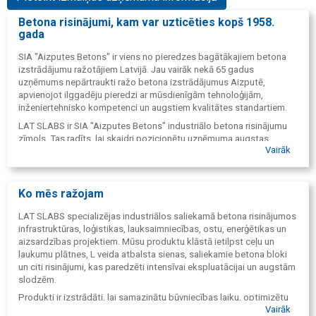
Betona risinājumi, kam var uzticēties kopš 1958.
gada
SIA "Aizputes Betons" ir viens no pieredzes bagātākajiem betona
izstrādājumu ražotājiem Latvijā. Jau vairāk nekā 65 gadus
uzņēmums nepārtraukti ražo betona izstrādājumus Aizputē,
apvienojot ilggadēju pieredzi ar mūsdienīgām tehnoloģijām,
inženiertehnisko kompetenci un augstiem kvalitātes standartiem.
LAT SLABS ir SIA "Aizputes Betons" industriālo betona risinājumu
zīmols. Tas radīts, lai skaidri pozicionētu uzņēmuma augstas
Vairāk
pievienotās vērtības produktus Baltijas un Ziemeļeiropas tirgū,
vienlaikus saglabājot vairāk nekā sešdesmit piecu gadu laikā
uzkrāto pieredzi un reputāciju.
Ko mēs ražojam
Aiz katra LAT SLABS produkta stāv tā pati profesionālā komanda,
tā pati ražotne un tās pašas vērtības, kas uzņēmumu raksturo kopš
LAT SLABS specializējas industriālos saliekamā betona risinājumos
1958. gada – uzticamība, kvalitāte un ilgtermiņa domāšana.
infrastruktūras, loģistikas, lauksaimniecības, ostu, enerģētikas un
aizsardzības projektiem. Mūsu produktu klāstā ietilpst ceļu un
laukumu plātnes, L veida atbalsta sienas, saliekamie betona bloki
un citi risinājumi, kas paredzēti intensīvai ekspluatācijai un augstām
slodzēm.
Produkti ir izstrādāti, lai samazinātu būvniecības laiku, optimizētu
Vairāk
projekta izmaksas un nodrošinātu ilgtspējīgu ekspluatāciju