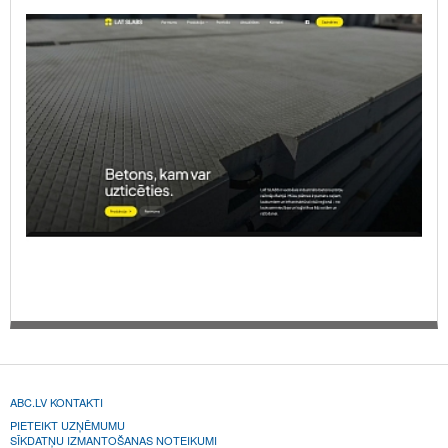
ABC.LV KONTAKTI
PIETEIKT UZŅĒMUMU
SĪKDATŅU IZMANTOŠANAS NOTEIKUMI