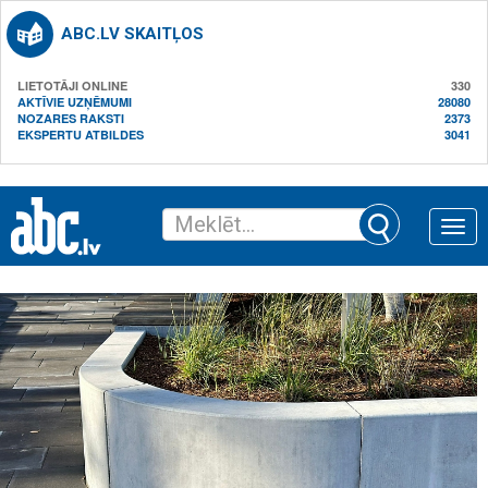
ABC.LV SKAITĻOS
LIETOTĀJI ONLINE
330
AKTĪVIE UZŅĒMUMI
28080
NOZARES RAKSTI
2373
EKSPERTU ATBILDES
3041
Toggle
naviga