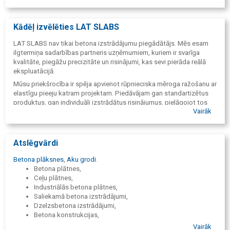
sarežģītos darba apstākļos.
Papildus LAT SLABS produktu līnijai SIA "Aizputes Betons" ražo
Kādēļ izvēlēties LAT SLABS
transportbetonu, FBS pamatu blokus, aku grodus, meliorācijas
elementus un citus dzelzsbetona izstrādājumus, nodrošinot
LAT SLABS nav tikai betona izstrādājumu piegādātājs. Mēs esam
piegādes visā Kurzemē un Latvijā.
ilgtermiņa sadarbības partneris uzņēmumiem, kuriem ir svarīga
kvalitāte, piegāžu precizitāte un risinājumi, kas sevi pierāda reālā
ekspluatācijā.
Mūsu priekšrocība ir spēja apvienot rūpnieciska mēroga ražošanu ar
elastīgu pieeju katram projektam. Piedāvājam gan standartizētus
produktus, gan individuāli izstrādātus risinājumus, pielāgojot tos
Vairāk
klienta tehniskajām prasībām un projekta specifikai.
Vairāk nekā 65 gadu pieredze, moderna ražošanas bāze un
nepārtrauktas investīcijas attīstībā ļauj mums būt uzticamam
Atslēgvārdi
partnerim infrastruktūras un industriālajos projektos Baltijā un
Ziemeļeiropā.
Betona plāksnes
,
Aku grodi
.
Betona plātnes,
Ceļu plātnes,
LAT SLABS simbolizē mūsu nākamo attīstības posmu – modernus,
Industriālās betona plātnes,
ilgtspējīgus un augstas pievienotās vērtības industriālos betona
Saliekamā betona izstrādājumi,
risinājumus. Savukārt SIA "Aizputes Betons" ir pamats, uz kura šis
Dzelzsbetona izstrādājumi,
zīmols ir veidots – uzņēmums ar vairāk nekā 65 gadu pieredzi,
Betona konstrukcijas,
stabilām vērtībām un pārliecību, ka kvalitatīvi risinājumi sākas ar
Betona risinājumi,
uzticamu partneri.
Vairāk