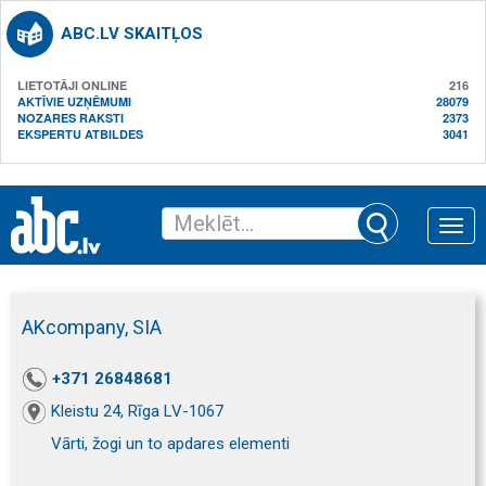
ABC.LV SKAITĻOS
LIETOTĀJI ONLINE
216
AKTĪVIE UZŅĒMUMI
28079
NOZARES RAKSTI
2373
EKSPERTU ATBILDES
3041
Toggle
naviga
AKcompany, SIA
+371 26848681
Kleistu 24, Rīga LV-1067
Vārti, žogi un to apdares elementi