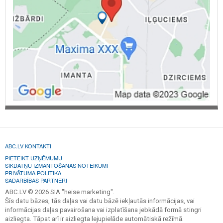
ABC.LV KONTAKTI
PIETEIKT UZŅĒMUMU
SĪKDATŅU IZMANTOŠANAS NOTEIKUMI
PRIVĀTUMA POLITIKA
SADARBĪBAS PARTNERI
ABC.LV © 2026 SIA "heise marketing".
Šīs datu bāzes, tās daļas vai datu bāzē iekļautās informācijas, vai
informācijas daļas pavairošana vai izplatīšana jebkādā formā stingri
aizliegta. Tāpat arī ir aizliegta lejupielāde automātiskā režīmā.