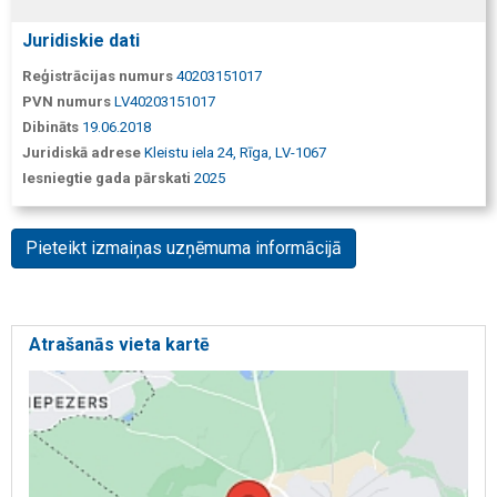
Juridiskie dati
Reģistrācijas numurs
40203151017
PVN numurs
LV40203151017
Dibināts
19.06.2018
Juridiskā adrese
Kleistu iela 24, Rīga, LV-1067
Iesniegtie gada pārskati
2025
Pieteikt izmaiņas uzņēmuma informācijā
Atrašanās vieta kartē