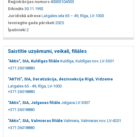
Reģistrācijas numurs
40003104503
Dibināts
30.11.1992
Juridiskā adrese
Latgales iela 65 – 49, Rīga, LV-1003
Iesniegtie gada pārskati
2025
Īpašnieki
2
Saistītie uzņēmumi, veikali, filiāles
"Aktis", SIA, Kuldīgas filiāle
Kuldīga, Kuldīgas nov. LV-3301
+371 26018880
"AKTIS", SIA, Deratizācija, dezinsekcija Rīgā, Vidzeme
Latgales 65 - 49, Rīga, LV-1003
+371 26018880
"Aktis", SIA, Jelgavas filiāle
Jelgava LV-3007
+371 26018880
"Aktis", SIA, Valmieras filiāle
Valmiera, Valmieras nov. LV-4201
+371 26018880