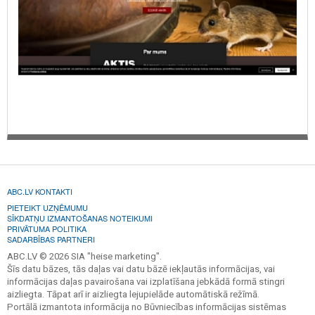
ABC.LV KONTAKTI
PIETEIKT UZŅĒMUMU
SĪKDATŅU IZMANTOŠANAS NOTEIKUMI
PRIVĀTUMA POLITIKA
SADARBĪBAS PARTNERI
ABC.LV © 2026 SIA "heise marketing".
Šīs datu bāzes, tās daļas vai datu bāzē iekļautās informācijas, vai
informācijas daļas pavairošana vai izplatīšana jebkādā formā stingri
aizliegta. Tāpat arī ir aizliegta lejupielāde automātiskā režīmā.
Portālā izmantota informācija no Būvniecības informācijas sistēmas