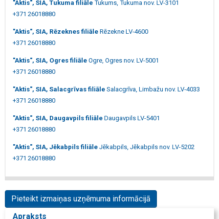
"Aktis", SIA, Tukuma filiāle
Tukums, Tukuma nov. LV-3101
+371 26018880
"Aktis", SIA, Rēzeknes filiāle
Rēzekne LV-4600
+371 26018880
"Aktis", SIA, Ogres filiāle
Ogre, Ogres nov. LV-5001
+371 26018880
"Aktis", SIA, Salacgrīvas filiāle
Salacgrīva, Limbažu nov. LV-4033
+371 26018880
"Aktis", SIA, Daugavpils filiāle
Daugavpils LV-5401
+371 26018880
"Aktis", SIA, Jēkabpils filiāle
Jēkabpils, Jēkabpils nov. LV-5202
+371 26018880
Pieteikt izmaiņas uzņēmuma informācijā
Apraksts