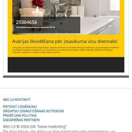
ABC.LV KONTAKTI
PIETEIKT UZŅĒMUMU
SĪKDATŅU IZMANTOŠANAS NOTEIKUMI
PRIVĀTUMA POLITIKA
SADARBĪBAS PARTNERI
ABC.LV © 2026 SIA "heise marketing".
Šīs datu bāzes, tās daļas vai datu bāzē iekļautās informācijas, vai