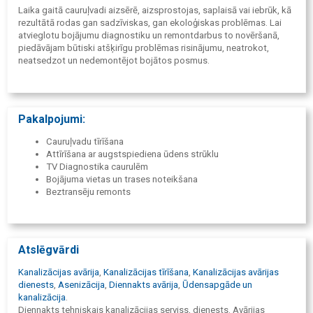
Laika gaitā cauruļvadi aizsērē, aizsprostojas, saplaisā vai iebrūk, kā
rezultātā rodas gan sadzīviskas, gan ekoloģiskas problēmas. Lai
atvieglotu bojājumu diagnostiku un remontdarbus to novēršanā,
piedāvājam būtiski atšķirīgu problēmas risinājumu, neatrokot,
neatsedzot un nedemontējot bojātos posmus.
Pakalpojumi:
Cauruļvadu tīrīšana
Attīrīšana ar augstspiediena ūdens strūklu
TV Diagnostika caurulēm
Bojājuma vietas un trases noteikšana
Beztransēju remonts
Atslēgvārdi
Kanalizācijas avārija
,
Kanalizācijas tīrīšana
,
Kanalizācijas avārijas
dienests
,
Asenizācija
,
Diennakts avārija
,
Ūdensapgāde un
kanalizācija
.
Diennakts tehniskais kanalizācijas serviss, dienests. Avārijas