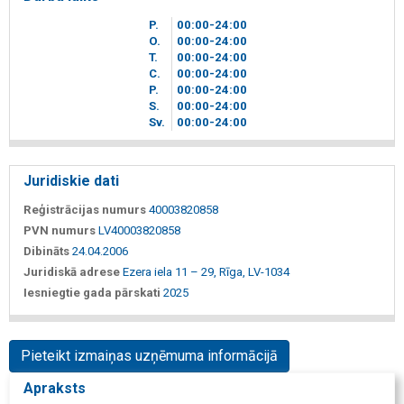
P.
00
00
-24
00
O.
00
00
-24
00
T.
00
00
-24
00
C.
00
00
-24
00
P.
00
00
-24
00
S.
00
00
-24
00
Sv.
00
00
-24
00
Juridiskie dati
Reģistrācijas numurs
40003820858
PVN numurs
LV40003820858
Dibināts
24.04.2006
Juridiskā adrese
Ezera iela 11 – 29, Rīga, LV-1034
Iesniegtie gada pārskati
2025
Pieteikt izmaiņas uzņēmuma informācijā
Apraksts