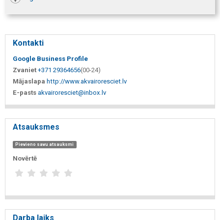
Kontakti
Google Business Profile
Zvaniet
+371 29364656
(00-24)
Mājaslapa
http://www.akvairoresciet.lv
E-pasts
akvairoresciet@inbox.lv
Atsauksmes
Pievieno savu atsauksmi
Novērtē
Darba laiks