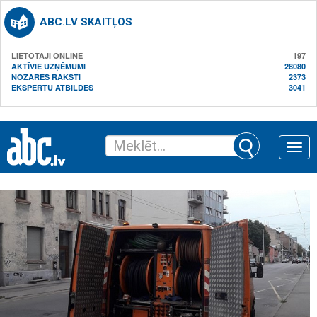
ABC.LV SKAITĻOS
LIETOTĀJI ONLINE
197
AKTĪVIE UZŅĒMUMI
28080
NOZARES RAKSTI
2373
EKSPERTU ATBILDES
3041
Toggle
naviga