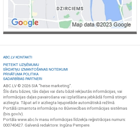
ABC.LV KONTAKTI
PIETEIKT UZŅĒMUMU
SĪKDATŅU IZMANTOŠANAS NOTEIKUMI
PRIVĀTUMA POLITIKA
SADARBĪBAS PARTNERI
ABC.LV © 2026 SIA "heise marketing".
Šīs datu bāzes, tās daļas vai datu bāzē iekļautās informācijas, vai
informācijas daļas pavairošana vai izplatīšana jebkādā formā stingri
aizliegta. Tāpat arī ir aizliegta lejupielāde automātiskā režīmā.
Portālā izmantota informācija no Būvniecības informācijas sistēmas
(bis.gov.lv).
Portāla www.abc.lv masu informācijas līdzekļa reģistrācijas numurs:
000740427. Galvenā redaktore: Ingūna Pempere.