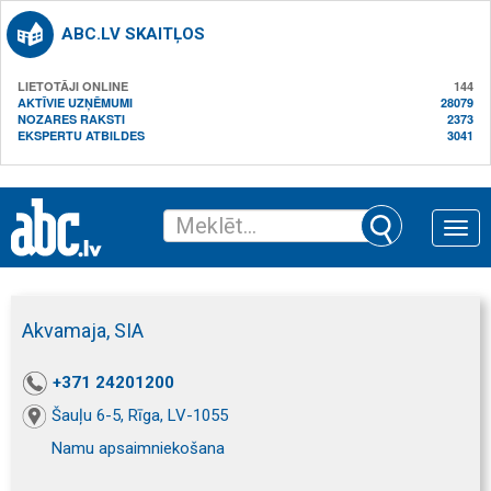
ABC.LV SKAITĻOS
LIETOTĀJI ONLINE
144
AKTĪVIE UZŅĒMUMI
28079
NOZARES RAKSTI
2373
EKSPERTU ATBILDES
3041
Toggle
naviga
Akvamaja, SIA
+371 24201200
Šauļu 6-5, Rīga, LV-1055
Namu apsaimniekošana