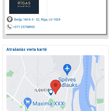
Berģu 160 k-5 - 32, Rīga, LV-1024
+371 25758955
Atrašanās vieta kartē