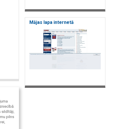
Mājas lapa internetā
ojuma
zniecībā.
ildītāji,
ēmu pilns
rei,
n