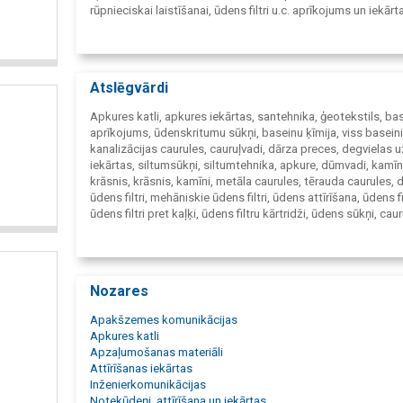
rūpnieciskai laistīšanai, ūdens filtri u.c. aprīkojums un iekārt
piegādāts tieši no labākajiem ražotājiem. Nodrošinām pārd
preču garantiju un servisu.
Atslēgvārdi
Apkures katli, apkures iekārtas, santehnika, ģeotekstils, ba
aprīkojums, ūdenskritumu sūkņi, baseinu ķīmija, viss basein
kanalizācijas caurules, cauruļvadi, dārza preces, degvielas 
iekārtas, siltumsūkņi, siltumtehnika, apkure, dūmvadi, kamīn
krāsnis, krāsnis, kamīni, metāla caurules, tērauda caurules,
ūdens filtri, mehāniskie ūdens filtri, ūdens attīrīšana, ūdens fil
ūdens filtri pret kaļķi, ūdens filtru kārtridži, ūdens sūkņi, caur
santehnikas tirdzniecība, laistīšanas iekārtas, radiatori, sūkņ
ūdensapgāde, kanalizācija, apkures katli Saldus, apkures s
atloka flanču blīves, blīvējamie materiāli, siltumizolācija,
kanalizācijas sistēmas, siltumsūknis, gāzes apkure, kerami
Nozares
dūmvadi, krāsnis un kamīni, sūkņi, pumpji, vārsti, ventiļi, sūk
sistēmas, Grundfos sūkņi, bioloģiskās attīrīšanas iekārtas, 
Apakšzemes komunikācijas
strūklakas, strūklaku apgaismojums, strūklaku sūkņi, dziļu
Apkures katli
sūkņi, drenāžas sūkņi, kanalizācijas sūkņi, degvielas sūkņi,
Apzaļumošanas materiāli
apkures katli, malkas apkures katli, granulu apkures katli, el
Attīrīšanas iekārtas
apkures katli, siltummaiņi, skatakas un nosēdakas, apkures 
Inženierkomunikācijas
cirkulācijas sūkņi, baseina sūkņi, dārza sūkņi, Grundfos, Wil
Notekūdeņi, attīrīšana un iekārtas