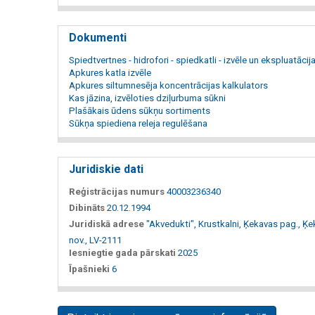
Dokumenti
Spiedtvertnes - hidrofori - spiedkatli - izvēle un ekspluatācij
Apkures katla izvēle
Apkures siltumnesēja koncentrācijas kalkulators
Kas jāzina, izvēloties dziļurbuma sūkni
Plašākais ūdens sūkņu sortiments
Sūkņa spiediena releja regulēšana
Juridiskie dati
Reģistrācijas numurs
40003236340
Dibināts
20.12.1994
Juridiskā adrese
"Akvedukti", Krustkalni, Ķekavas pag., Ķ
nov., LV-2111
Iesniegtie gada pārskati
2025
Īpašnieki
6