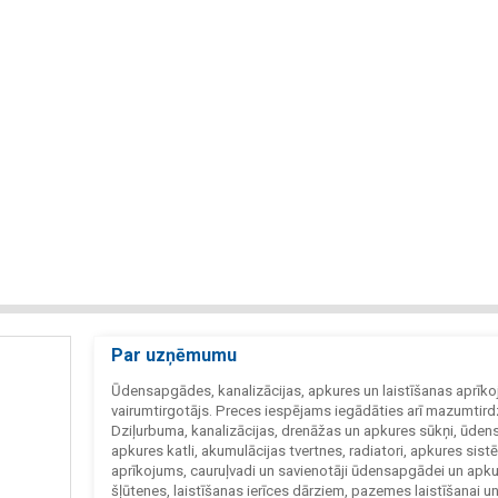
Par uzņēmumu
Ūdensapgādes, kanalizācijas, apkures un laistīšanas aprīk
vairumtirgotājs. Preces iespējams iegādāties arī mazumtird
Dziļurbuma, kanalizācijas, drenāžas un apkures sūkņi, ūdens s
apkures katli, akumulācijas tvertnes, radiatori, apkures sist
aprīkojums, cauruļvadi un savienotāji ūdensapgādei un apku
šļūtenes, laistīšanas ierīces dārziem, pazemes laistīšanai u