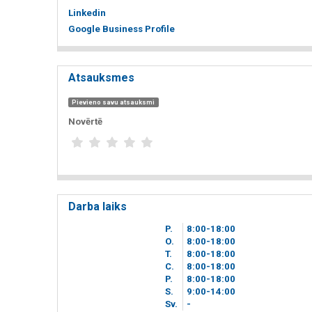
Linkedin
Google Business Profile
Atsauksmes
Pievieno savu atsauksmi
Novērtē
Darba laiks
P.
8
00
-18
00
O.
8
00
-18
00
T.
8
00
-18
00
C.
8
00
-18
00
P.
8
00
-18
00
S.
9
00
-14
00
Sv.
-