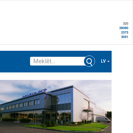
320
28080
2373
3041
LV