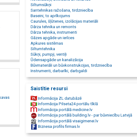
Pedrollo, Pentair, Nocchi, Calpeda, Delfin, Oase, gāzes katli
Siltumsūkņi
katli, malkas katli, DeDietrich, Bosch, Junkers, Centrometal,
Santehnikas ražošana, tirdzniecība
Laval, Kelvion, Swep, akumulācijas tvertnes, Elbi, ūdens tver
Baseini, to aprīkojums
septiķi, bioloģiskā attīrīšana, tauku atdalītāji, naftas atdalītā
Caurules, šļūtenes, izolācijas materiāli
baseina filtri, noslēgarmatūra, krāni, aizbīdņi, solenoīdi, lod
a
Dārza tehnika un remonts
krāni, remontuzmavas, Naval, Gebo, rūpnieciski izolētas cau
Dārza tehnika, instrumenti
veidgabali, presējami veidgabali, ppr caurules, drenāžas cau
Gāzes apgāde un ierīces
skatakas, nosēdakas, hidrofori, spiedkatli, izplešanās trauki
Apkures sistēmas
izplešanās tvertnes, jaucējkrāni, apkures radiatori, dvieļu žāv
Siltumtehnika
siltās grīdas, ūdens sildītāji, boileri, apkures armatūra, ESB
Sūkņi, pumpji, ventiļi
SALUS, Danfoss, Siemens, siltumnesēji, manometri, termome
Ūdensapgāde un kanalizācija
atgaisotāji, solārās sistēmas, laistīšanas šļūtenes, dārza šļ
Būvmateriāli un būvkonstrukcijas, tirdzniecība
laistīšanas sistēmas, dārza laistītāji, pazemes laistīšana, pi
Instrumenti, darbarīki, darbgaldi
laistīšana, dīķu filtri, peldošas strūklakas, aeratori, Aco, Do
santehnikas veikals.
Saistītie resursi
ekavas
Informācija ZL datubāzē
Informācija Pilseta24 portālu tīklā
Informācija portālā medicine.lv
Informācija portālā building.lv - par būvniecību Latvijā
Informācija portālā visaigimenei.lv
Biznesa profils firmas.lv