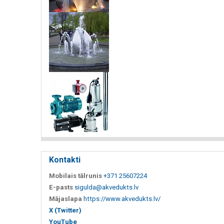
Kontakti
Mobilais tālrunis
+371 25607224
E-pasts
sigulda@akvedukts.lv
Mājaslapa
https://www.akvedukts.lv/
X (Twitter)
YouTube