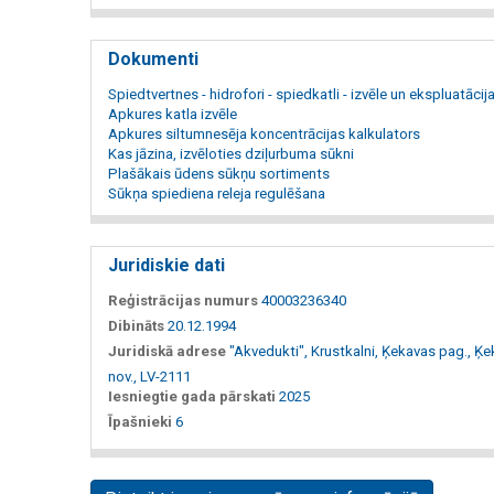
Dokumenti
Spiedtvertnes - hidrofori - spiedkatli - izvēle un ekspluatācij
Apkures katla izvēle
Apkures siltumnesēja koncentrācijas kalkulators
Kas jāzina, izvēloties dziļurbuma sūkni
Plašākais ūdens sūkņu sortiments
Sūkņa spiediena releja regulēšana
Juridiskie dati
Reģistrācijas numurs
40003236340
Dibināts
20.12.1994
Juridiskā adrese
"Akvedukti", Krustkalni, Ķekavas pag., Ķ
nov., LV-2111
Iesniegtie gada pārskati
2025
Īpašnieki
6