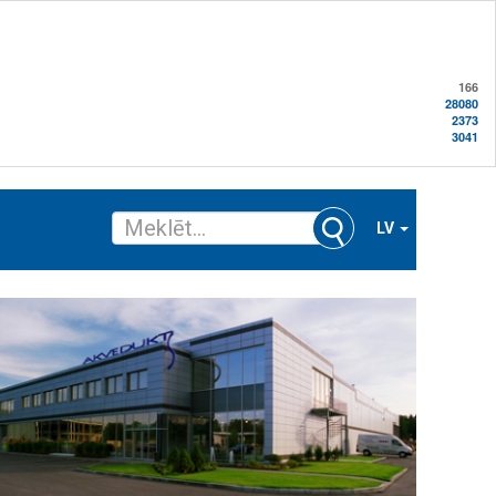
166
28080
2373
3041
LV