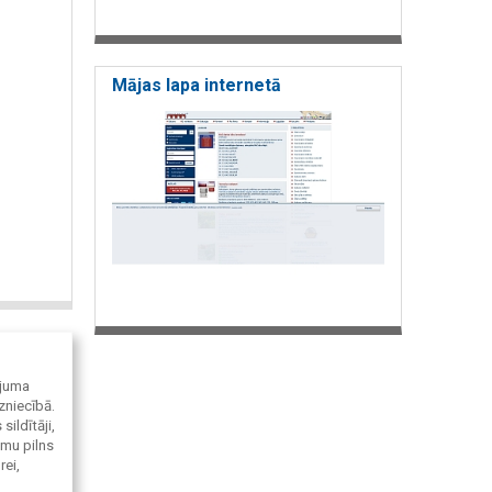
Mājas lapa internetā
ojuma
zniecībā.
ildītāji,
ēmu pilns
rei,
n