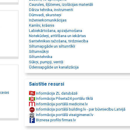
Pedrollo, Pentair, Nocchi, Calpeda, Delfin, Oase, gāzes katli
Caurules, šļūtenes, izolācijas materiāli
katli, malkas katli, DeDietrich, Bosch, Junkers, Centrometal,
Dārza tehnika, instrumenti
Laval, Kelvion, Swep, akumulācijas tvertnes, Elbi, ūdens tver
Dūmvadi, skursteņi
septiķi, bioloģiskā attīrīšana, tauku atdalītāji, naftas atdalītā
Inženierkomunikācijas
baseina filtri, noslēgarmatūra, krāni, aizbīdņi, solenoīdi, lod
a
Kamīni, krāsnis
krāni, remontuzmavas, Naval, Gebo, rūpnieciski izolētas cau
Labiekārtošana, apzaļumošana
veidgabali, presējami veidgabali, ppr caurules, drenāžas cau
Notekūdeņi, attīrīšana un iekārtas
skatakas, nosēdakas, hidrofori, spiedkatli, izplešanās trauki
Santehnikas ražošana, tirdzniecība
izplešanās tvertnes, jaucējkrāni, apkures radiatori, dvieļu žāv
Siltumapgāde un siltumtīkli
siltās grīdas, ūdens sildītāji, boileri, apkures armatūra, ESB
Siltumsūkņi
SALUS, Danfoss, Siemens, siltumnesēji, manometri, termome
Siltumtehnika
atgaisotāji, solārās sistēmas, laistīšanas šļūtenes, dārza šļ
Sūkņi, pumpji, ventiļi
laistīšanas sistēmas, dārza laistītāji, pazemes laistīšana, pi
Ūdensapgāde un kanalizācija
laistīšana, dīķu filtri, peldošas strūklakas, aeratori, Aco, Do
santehnikas veikals.
Saistītie resursi
ekavas
Informācija ZL datubāzē
Informācija Pilseta24 portālu tīklā
Informācija portālā medicine.lv
Informācija portālā building.lv - par būvniecību Latvijā
Informācija portālā visaigimenei.lv
Biznesa profils firmas.lv