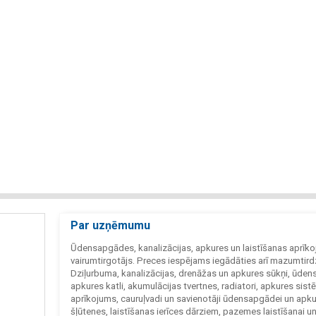
Par uzņēmumu
Ūdensapgādes, kanalizācijas, apkures un laistīšanas aprīk
vairumtirgotājs. Preces iespējams iegādāties arī mazumtird
Dziļurbuma, kanalizācijas, drenāžas un apkures sūkņi, ūdens s
apkures katli, akumulācijas tvertnes, radiatori, apkures sist
aprīkojums, cauruļvadi un savienotāji ūdensapgādei un apku
šļūtenes, laistīšanas ierīces dārziem, pazemes laistīšanai u