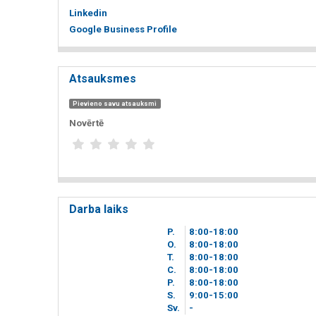
Linkedin
Google Business Profile
Atsauksmes
Pievieno savu atsauksmi
Novērtē
Darba laiks
P.
8
00
-18
00
O.
8
00
-18
00
T.
8
00
-18
00
C.
8
00
-18
00
P.
8
00
-18
00
S.
9
00
-15
00
Sv.
-