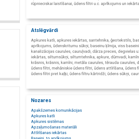
rūpnieciskai laistīšanai, ūdens filtri u.c. aprīkojums un iekārt
piegādāts tieši no labākajiem ražotājiem. Nodrošinām pārd
preču garantiju un servisu.
Atslēgvārdi
Apkures katli, apkures iekārtas, santehnika, ģeotekstils, ba
aprīkojums, ūdenskritumu sūkņi, baseinu ķīmija, viss basein
kanalizācijas caurules, cauruļvadi, dārza preces, degvielas 
iekārtas, siltumsūkņi, siltumtehnika, apkure, dūmvadi, kamīn
krāsnis, krāsnis, kamīni, metāla caurules, tērauda caurules,
ūdens filtri, mehāniskie ūdens filtri, ūdens attīrīšana, ūdens fil
ūdens filtri pret kaļķi, ūdens filtru kārtridži, ūdens sūkņi, caur
santehnikas tirdzniecība, laistīšanas iekārtas, radiatori, sūkņ
ūdensapgāde, kanalizācija, apkures katli Saldus, apkures s
atloka flanču blīves, blīvējamie materiāli, siltumizolācija,
kanalizācijas sistēmas, siltumsūknis, gāzes apkure, kerami
Nozares
dūmvadi, krāsnis un kamīni, sūkņi, pumpji, vārsti, ventiļi, sūk
sistēmas, Grundfos sūkņi, bioloģiskās attīrīšanas iekārtas, 
Apakšzemes komunikācijas
strūklakas, strūklaku apgaismojums, strūklaku sūkņi, dziļu
Apkures katli
sūkņi, drenāžas sūkņi, kanalizācijas sūkņi, degvielas sūkņi,
Apkures sistēmas
apkures katli, malkas apkures katli, granulu apkures katli, el
Apzaļumošanas materiāli
apkures katli, siltummaiņi, skatakas un nosēdakas, apkures 
Attīrīšanas iekārtas
cirkulācijas sūkņi, baseina sūkņi, dārza sūkņi, Grundfos, Wil
Baseini, to aprīkojums