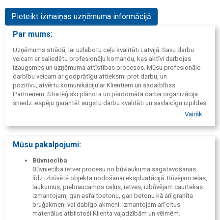
Pieteikt izmaiņas uzņēmuma informācijā
Par mums:
Uzņēmums strādā, lai uzlabotu ceļu kvalitāti Latvijā. Savu darbu
veicam ar saliedētu profesionāļu komandu, kas aktīvi darbojas
izaugsmes un uzņēmuma attīstības procesos. Mūsu profesionālo
darbību veicam ar godprātīgu attieksmi pret darbu, un
pozitīvu, atvērtu komunikāciju ar Klientiem un sadarbības
Partneriem. Stratēģiski plānota un pārdomāta darba organizācija
sniedz iespēju garantēt augstu darbu kvalitāti un savlaicīgu izpildes
termiņu ievērošanu.
Vairāk
Mūsu klienti ir uzņēmumi, pašvaldības, valsts iestādes, un
privātpersonas.
Mūsu pakalpojumi:
Būvniecība
Būvniecība ietver procesu no būvlaukuma sagatavošanas
līdz izbūvētā objekta nodošanai ekspluatācijā. Būvējam ielas,
laukumus, piebraucamos ceļus, ietves, izbūvējam caurtekas.
Izmantojam, gan asfaltbetonu, gan betonu kā arī granīta
bruģakmeni vai dabīgo akmeni. Izmantojam arī citus
materiālus atbilstoši Klienta vajadzībām un vēlmēm.