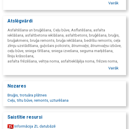
Rekonstrukcija
Vairāk
Rekonstrukcija ietver asfaltbetona seguma virskārtas
frēzēšanu, asfaltbetona seguma izbūvi, bruģakmens seguma
nomaiņu, aku, gūliju līmeņošanu, caurteku nomaiņu, ietvju un
Atslēgvārdi
ceļa apmaļu regulēšanu / nomaiņu, marķējuma uzklāšanu.
Uzturēšana
Asfaltēšana un bruģēšana, Ceļu būve, Asflatēšana, asfalta
Uzturēšana ietver asfaltbetona seguma remontdarbus
ieklāšana, asfaltbetona ieklāšana, asfaltbetons, bruģēšana, bruģis,
vasaras un ziemas sezonā, ātrumvaļņu izbūvi, bojāta
bruģakmens, bruģa remonts, bruģa ieklāšana, bedrīšu remonts, ceļa
bruģakmens nomaiņu, bojātu ietvju un ceļa apmaļu nomaiņu,
zīmju uzstādīšana, guļošais policists, ātrumvaļņi, ātrumvaļņu izbūve,
bojātu aku, gūliju, ūdens kanālu nomaiņu, seguma
ceļu būve, sniega tīrīšana, sniega izvešana, seguma marķēšana,
marķēšanu, ceļa zīmju uzstādīšanu, drošības barjeru
līniju krāsošana,
uzstādīšanu, caurteku konstrukciju apkopi un remontu.
asfalta frēzēšana, veltņa noma, asfaltieklājēja noma, frēzes noma,
Citi pakalpojumi
asfaltbetona frēzes noma
Vairāk
Ceļu būvtehnikas noma, kravas a/m un evakuatora
pakalpojumi, sniega tīrīšanas/izvešanas darbi.
Nozares
Bruģis, trotuāra plātnes
Ceļu, tiltu būve, remonts, uzturēšana
Saistītie resursi
Informācija ZL datubāzē