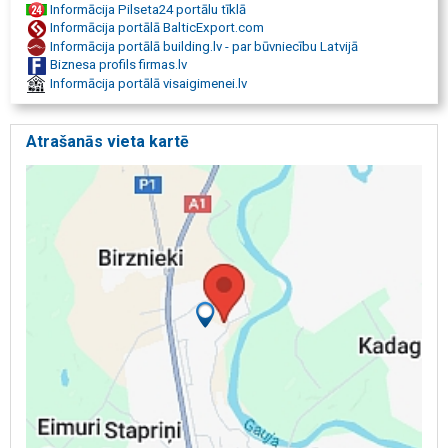
Informācija Pilseta24 portālu tīklā
Informācija portālā BalticExport.com
Informācija portālā building.lv - par būvniecību Latvijā
Biznesa profils firmas.lv
Informācija portālā visaigimenei.lv
Atrašanās vieta kartē