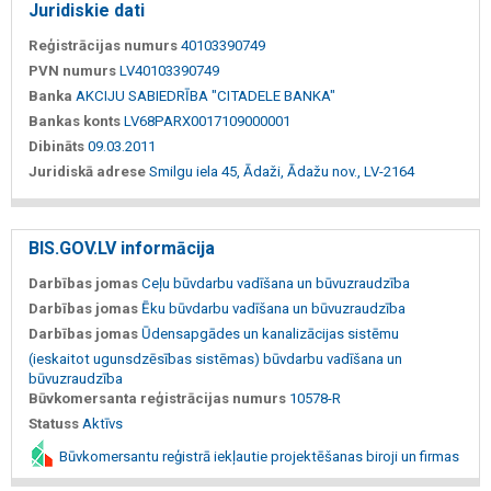
Juridiskie dati
Reģistrācijas numurs
40103390749
PVN numurs
LV40103390749
Banka
AKCIJU SABIEDRĪBA "CITADELE BANKA"
Bankas konts
LV68PARX0017109000001
Dibināts
09.03.2011
Juridiskā adrese
Smilgu iela 45, Ādaži, Ādažu nov., LV-2164
BIS.GOV.LV informācija
Darbības jomas
Ceļu būvdarbu vadīšana un būvuzraudzība
Darbības jomas
Ēku būvdarbu vadīšana un būvuzraudzība
Darbības jomas
Ūdensapgādes un kanalizācijas sistēmu
(ieskaitot ugunsdzēsības sistēmas) būvdarbu vadīšana un
būvuzraudzība
Būvkomersanta reģistrācijas numurs
10578-R
Statuss
Aktīvs
Būvkomersantu reģistrā iekļautie projektēšanas biroji un firmas