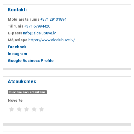
Kontakti
Mobilais tālrunis
+371 29131894
Tālrunis
+371 67994420
E-pasts
info@alcelubuve.lv
Mājaslapa
https://www.alcelubuve.lv/
Facebook
Instagram
Google Business Profile
Atsauksmes
Pievieno savu atsauksmi
Novērtē