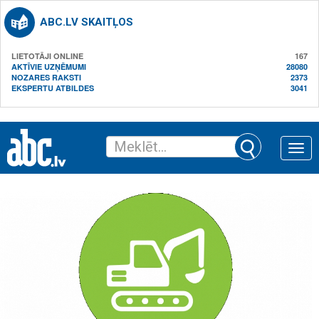
ABC.LV SKAITĻOS
LIETOTĀJI ONLINE
167
AKTĪVIE UZŅĒMUMI
28080
NOZARES RAKSTI
2373
EKSPERTU ATBILDES
3041
Toggle
naviga