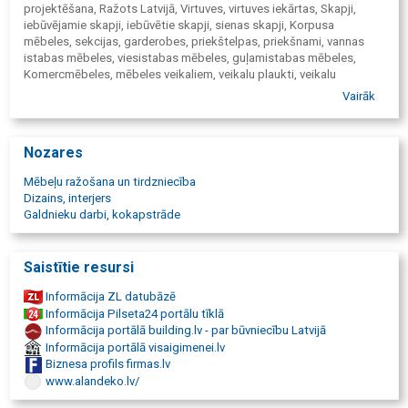
projektēšana, Ražots Latvijā, Virtuves, virtuves iekārtas, Skapji,
iebūvējamie skapji, iebūvētie skapji, sienas skapji, Korpusa
mēbeles, sekcijas, garderobes, priekštelpas, priekšnami, vannas
istabas mēbeles, viesistabas mēbeles, guļamistabas mēbeles,
Komercmēbeles, mēbeles veikaliem, veikalu plaukti, veikalu
aprīkojums, info letes, plaukti, vitrīnas, biroja mēbeles, ofisa
Vairāk
mēbeles, biroju skapji, biroja plaukti, Interjers, interjera dizains,
dizaina projekti, Detaļu apdare, apdares pakalpojumi, MDF detaļu
krāsošana, finierēto detaļu lakošana, detaļu beicēšana, dekoratīvā
Nozares
nažfiniera finierēšana, masīvkoka fasāžu izgatavošana.
Mēbeļu ražošana un tirdzniecība
Dizains, interjers
Galdnieku darbi, kokapstrāde
Saistītie resursi
Informācija ZL datubāzē
Informācija Pilseta24 portālu tīklā
Informācija portālā building.lv - par būvniecību Latvijā
Informācija portālā visaigimenei.lv
Biznesa profils firmas.lv
www.alandeko.lv/