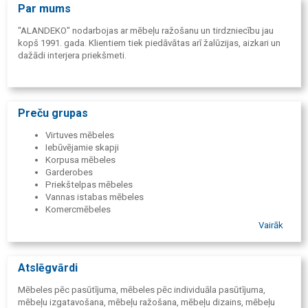
Par mums
"ALANDEKO" nodarbojas ar mēbeļu ražošanu un tirdzniecību jau
kopš 1991. gada. Klientiem tiek piedāvātas arī žalūzijas, aizkari un
dažādi interjera priekšmeti.
Preču grupas
Virtuves mēbeles
Iebūvējamie skapji
Korpusa mēbeles
Garderobes
Priekštelpas mēbeles
Vannas istabas mēbeles
Komercmēbeles
Vairāk
Atslēgvārdi
Mēbeles pēc pasūtījuma, mēbeles pēc individuāla pasūtījuma,
mēbeļu izgatavošana, mēbeļu ražošana, mēbeļu dizains, mēbeļu