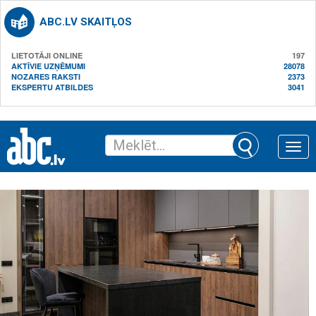
ABC.LV SKAITĻOS
LIETOTĀJI ONLINE
197
AKTĪVIE UZŅĒMUMI
28078
NOZARES RAKSTI
2373
EKSPERTU ATBILDES
3041
Toggle
naviga