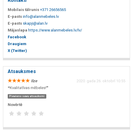
Kontakti
Mobilais tālrunis
+371 26656565
E-pasts
info@alanmebeles.lv
E-pasts
skapji@alan.lv
Mājaslapa
https://www.alanmebeles.lv/lv/
Facebook
Draugiem
X (Twitter)
Atsauksmes
Ilze
2020. gada 26. oktobrī 10:55
❝Kvalitatīvas mēbeles!❞
Pievieno savu atsauksmi
Novērtē