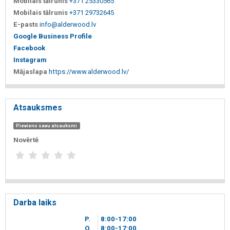
Mobilais tālrunis
+371 25330565
Mobilais tālrunis
+371 29732645
E-pasts
info@alderwood.lv
Google Business Profile
Facebook
Instagram
Mājaslapa
https://www.alderwood.lv/
Atsauksmes
Pievieno savu atsauksmi
Novērtē
Darba laiks
P.
8
00
-17
00
O.
8
00
-17
00