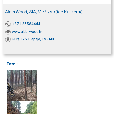
AlderWood, SIA, Mežizstrāde Kurzemē
+371 25584444
www.alderwood.lv
Kuršu 25, Liepāja, LV-3401
Foto
8