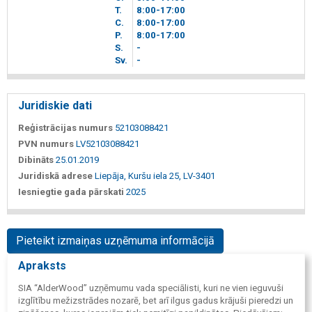
T.
8
00
-17
00
C.
8
00
-17
00
P.
8
00
-17
00
S.
-
Sv.
-
Juridiskie dati
Reģistrācijas numurs
52103088421
PVN numurs
LV52103088421
Dibināts
25.01.2019
Juridiskā adrese
Liepāja, Kuršu iela 25, LV-3401
Iesniegtie gada pārskati
2025
Pieteikt izmaiņas uzņēmuma informācijā
Apraksts
SIA “AlderWood” uzņēmumu vada speciālisti, kuri ne vien ieguvuši
izglītību mežizstrādes nozarē, bet arī ilgus gadus krājuši pieredzi un