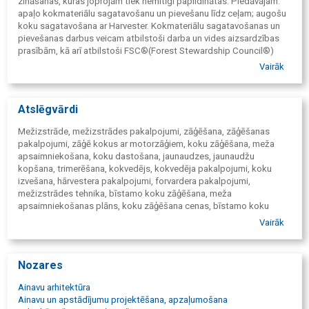
zināšanas, kuras joprojām tiek nemitīgi papildinātas. Piedāvājam:
apaļo kokmateriālu sagatavošanu un pievešanu līdz ceļam; augošu
koku sagatavošana ar Harvester. Kokmateriālu sagatavošanas un
pievešanas darbus veicam atbilstoši darba un vides aizsardzības
prasībām, kā arī atbilstoši FSC®(Forest Stewardship Council®)
sertifikātiem. Katru mežu izstrādājam tā, lai tam būtu attīstība
Vairāk
nākotnē!
Atslēgvārdi
Mežizstrāde, mežizstrādes pakalpojumi, zāģēšana, zāģēšanas
pakalpojumi, zāģē kokus ar motorzāģiem, koku zāģēšana, meža
apsaimniekošana, koku dastošana, jaunaudzes, jaunaudžu
kopšana, trimerēšana, kokvedējs, kokvedēja pakalpojumi, koku
izvešana, hārvestera pakalpojumi, forvardera pakalpojumi,
mežizstrādes tehnika, bīstamo koku zāģēšana, meža
apsaimniekošanas plāns, koku zāģēšana cenas, bīstamo koku
zāģēšana cenas, mežizstrāde cenas, koku zāģēšana privātīpašumā,
Vairāk
meža apsaimniekotājs, meža zāģēšana cenas, meža
apsaimniekošanas plāns cena, jaunaudžu kopšana, mežizstrādes
tehnika, Mežizstrādes uzņēmums, mežizstrādātāji, mežizstrādes
Nozares
tehnikas pakalpojumi, Zāģeri, AlderWood, Mežsaimniecība
Ainavu arhitektūra
Ainavu un apstādījumu projektēšana, apzaļumošana