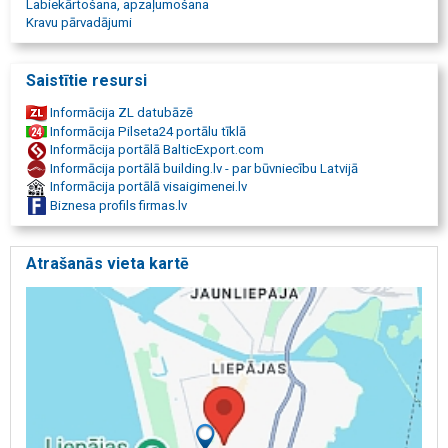
Labiekārtošana, apzaļumošana
Kravu pārvadājumi
Saistītie resursi
Informācija ZL datubāzē
Informācija Pilseta24 portālu tīklā
Informācija portālā BalticExport.com
Informācija portālā building.lv - par būvniecību Latvijā
Informācija portālā visaigimenei.lv
Biznesa profils firmas.lv
Atrašanās vieta kartē