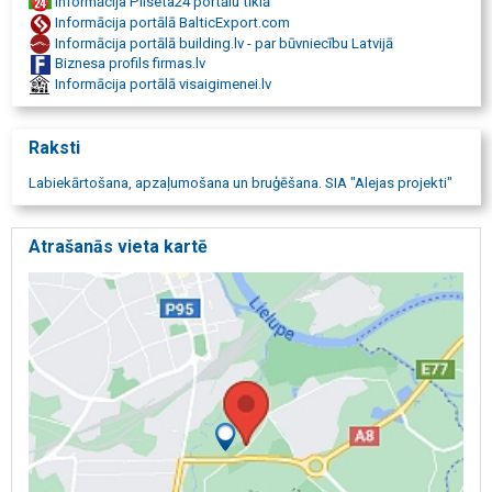
Informācija Pilseta24 portālu tīklā
Informācija portālā BalticExport.com
Informācija portālā building.lv - par būvniecību Latvijā
Biznesa profils firmas.lv
Informācija portālā visaigimenei.lv
Raksti
Labiekārtošana, apzaļumošana un bruģēšana. SIA "Alejas projekti"
Atrašanās vieta kartē