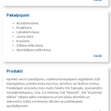
tehniķi, dārznieki, apzaļumotāji, bruģētāji un citi speciālisti ar
daudzu gadu pieredzi šajā nozarē, tādējādi nodrošinot augstu
profesionalitāti un kvalitāti darbu izpildē.
Pakalpojumi
Apzaļumošana;
Bruģēšana;
Labiekārtošana;
Jumta dārzi;
Kopšana;
Zāliena ierīkošana;
Apstādījumu ierīkošana;
Bruģēšana.
Vairāk
Produkti
Iepriekš veicot pasūtījumu, uzņēmumā iespējams iegādāties dziļi
impregnētus, priedes koka virpotus, spicētus vai fāzētus mietus.
Piedāvājam arī priežu mizu mulču fasētu trīs frakcijās, specializēto
minerālmēslojumu, Viva, z/s Veldzes, SIA "Mauriņš", SIA "Krastmaļi
sēklas" zāliena sēklu maisījumus un ļoti plašu dižstādu un
dekoratīvo stādu sortimentu dārzam un publiskajiem
apstādījumiem.