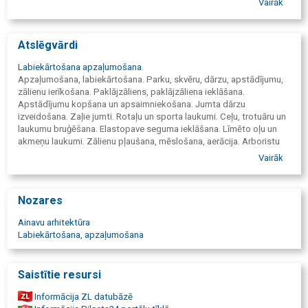
Vairāk
Atslēgvārdi
Labiekārtošana apzaļumošana
.
Apzaļumošana, labiekārtošana. Parku, skvēru, dārzu, apstādījumu,
zālienu ierīkošana. Paklājzāliens, paklājzāliena ieklāšana.
Apstādījumu kopšana un apsaimniekošana. Jumta dārzu
izveidošana. Zaļie jumti. Rotaļu un sporta laukumi. Ceļu, trotuāru un
laukumu bruģēšana. Elastopave seguma ieklāšana. Līmēto oļu un
akmeņu laukumi. Zālienu pļaušana, mēslošana, aerācija. Arboristu
darbi. Koku nozāģēšana. Koku vainagu veidošana. Dzīvžogu
Vairāk
griešana. Ainavu arhitektūra, ainavu projekti, dārzu projektēšana,
dārza dizains, skices, konsultācijas. Dižstādu piegāde, stādīšana.
Egles, liepas, kļavas, ozoli, pīlādži, tūjas. Tūju dzīvžogu stādīšana.
Nozares
Impregnēti mieti un palisādes. Padziļinātie aku vāki zālienam un
celiņiem. Parks, muiža, pils, aleja, mežaparks. Teritoriju
Ainavu arhitektūra
apsaimniekošana, kopšana. Sniega tīrīšana no plakanajiem jumtiem.
Labiekārtošana, apzaļumošana
Sniega tīrīšana, izvešana.
Saistītie resursi
Informācija ZL datubāzē