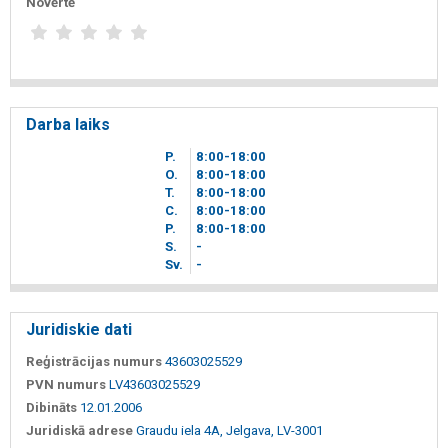
Novērtē
Darba laiks
P.
8
00
-18
00
O.
8
00
-18
00
T.
8
00
-18
00
C.
8
00
-18
00
P.
8
00
-18
00
S.
-
Sv.
-
Juridiskie dati
Reģistrācijas numurs
43603025529
PVN numurs
LV43603025529
Dibināts
12.01.2006
Juridiskā adrese
Graudu iela 4A, Jelgava, LV-3001