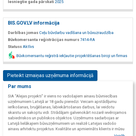
Iesniegtie gada pārskati
2025
BIS.GOV.LV informācija
Darbības jomas
Ceļu būvdarbu vadīšana un būvuzraudzība
Būvkomersanta reģistrācijas numurs
7414-RA
Statuss
Aktīvs
Būvkomersantu reģistrā iekļautie projektēšanas biroji un firmas
Pieteikt izmaiņas uzņēmuma informācijā
Par mums
SIA "Alejas projekti" ir viens no vadošajiem ainavu būvniecības
uzņēmumiem Latvijā ar 18 gadu pieredzi. Veicam apstādījumu
ierīkošanas, bruģēšanas, labiekārtošanas darbus, lai veidotu
skaistu un sakoptu vidi. Strādājam galvenokārt nozarē ievērojamos
sabiedriskos un publiskos objektos. Uzņēmums sadarbojas ar
Latvijā lielākajiem būvuzņēmumiem un realizē Latvijas vadošo
ainavu arhitektu projektus. Kvalitāte un apmierināts klients ir mūsu
prioritāte. Uzņēmuma komandā darbojas projektu vadītāji, ainavu
Vairāk