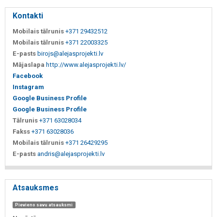
Kontakti
Mobilais tālrunis
+371 29432512
Mobilais tālrunis
+371 22003325
E-pasts
birojs@alejasprojekti.lv
Mājaslapa
http://www.alejasprojekti.lv/
Facebook
Instagram
Google Business Profile
Google Business Profile
Tālrunis
+371 63028034
Fakss
+371 63028036
Mobilais tālrunis
+371 26429295
E-pasts
andris@alejasprojekti.lv
Atsauksmes
Pievieno savu atsauksmi