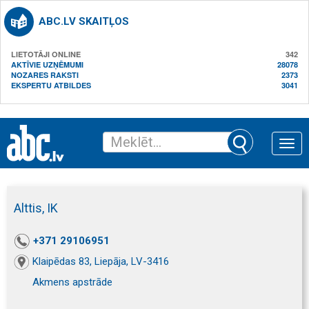
ABC.LV SKAITĻOS
LIETOTĀJI ONLINE
342
AKTĪVIE UZŅĒMUMI
28078
NOZARES RAKSTI
2373
EKSPERTU ATBILDES
3041
Toggle
naviga
Alttis, IK
+371 29106951
Klaipēdas 83, Liepāja, LV-3416
Akmens apstrāde