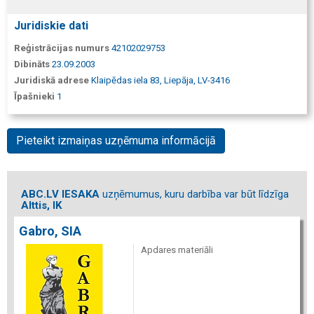
Juridiskie dati
Reģistrācijas numurs
42102029753
Dibināts
23.09.2003
Juridiskā adrese
Klaipēdas iela 83, Liepāja, LV-3416
Īpašnieki
1
Pieteikt izmaiņas uzņēmuma informācijā
ABC.LV IESAKA
uzņēmumus, kuru darbība var būt līdzīga
Alttis, IK
Gabro, SIA
Apdares materiāli