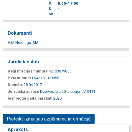
P.
8
00
-17
00
S.
-
Sv.
-
Dokumenti
A.M.Holdings, SIA
Juridiskie dati
Reģistrācijas numurs
42103079855
PVN numurs
LV42103079855
Dibināts
28.04.2017
Juridiskā adrese
Dzērves iela 20, Liepāja, LV-3411
Iesniegtie gada pārskati
2025
Pieteikt izmaiņas uzņēmuma informācijā
Apraksts