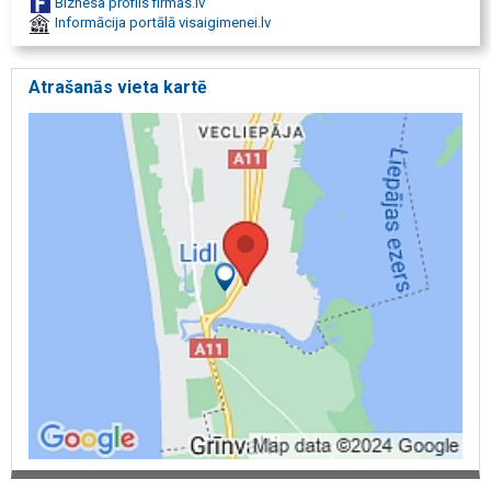
Biznesa profils firmas.lv
Informācija portālā visaigimenei.lv
Atrašanās vieta kartē