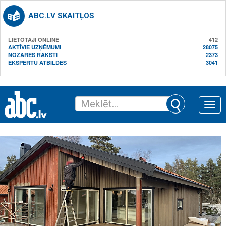
ABC.LV SKAITĻOS
LIETOTĀJI ONLINE
412
AKTĪVIE UZŅĒMUMI
28075
NOZARES RAKSTI
2373
EKSPERTU ATBILDES
3041
Toggle
naviga