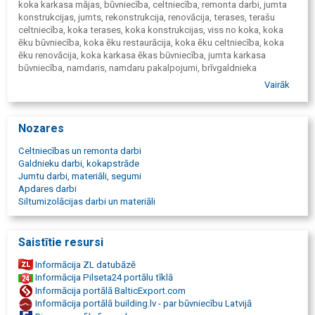
koka karkasa mājas, būvniecība, celtniecība, remonta darbi, jumta
konstrukcijas, jumts, rekonstrukcija, renovācija, terases, terašu
celtniecība, koka terases, koka konstrukcijas, viss no koka, koka
ēku būvniecība, koka ēku restaurācija, koka ēku celtniecība, koka
ēku renovācija, koka karkasa ēkas būvniecība, jumta karkasa
būvniecība, namdaris, namdaru pakalpojumi, brīvgaldnieka
pakalpojumi, dzīvojamo māju celtniecība, dzīvojamo māju
Vairāk
būvniecība, būve, pārbūve, māju būvniecība, māju celtniecība, koka
mājas, koka karkasa ēkas, koka karkasa būves, koka karkasa pirts,
pirtis, ekoloģiska koka māja, koka fasādes, koka paneļu mājas,
Nozares
koka karkasa montāža. Jumtu nomaiņa, jumtu seguma maiņa,
jumts, jumti, jumta. Karkasu konstrukcijas, karkass.
Celtniecības un remonta darbi
Galdnieku darbi, kokapstrāde
Jumtu darbi, materiāli, segumi
Apdares darbi
Siltumizolācijas darbi un materiāli
Saistītie resursi
Informācija ZL datubāzē
Informācija Pilseta24 portālu tīklā
Informācija portālā BalticExport.com
Informācija portālā building.lv - par būvniecību Latvijā