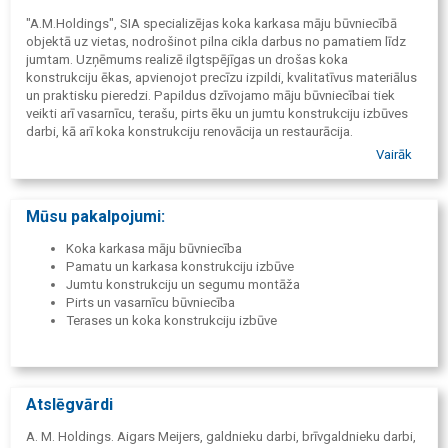
"A.M.Holdings", SIA specializējas koka karkasa māju būvniecībā
objektā uz vietas, nodrošinot pilna cikla darbus no pamatiem līdz
jumtam. Uzņēmums realizē ilgtspējīgas un drošas koka
konstrukciju ēkas, apvienojot precīzu izpildi, kvalitatīvus materiālus
un praktisku pieredzi. Papildus dzīvojamo māju būvniecībai tiek
veikti arī vasarnīcu, terašu, pirts ēku un jumtu konstrukciju izbūves
darbi, kā arī koka konstrukciju renovācija un restaurācija.
Vairāk
"A.M.Holdings" piedāvā uzticamus risinājumus privātmāju
īpašniekiem, kuri vēlas izturīgu, funkcionālu un estētisku koka būvi
ar individuālu pieeju katram projektam.
Mūsu pakalpojumi:
Koka karkasa māju būvniecība
Pamatu un karkasa konstrukciju izbūve
Jumtu konstrukciju un segumu montāža
Pirts un vasarnīcu būvniecība
Terases un koka konstrukciju izbūve
Atslēgvārdi
A. M. Holdings. Aigars Meijers, galdnieku darbi, brīvgaldnieku darbi,