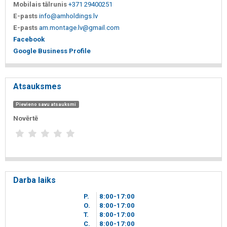
Mobilais tālrunis
+371 29400251
E-pasts
info@amholdings.lv
E-pasts
am.montage.lv@gmail.com
Facebook
Google Business Profile
Atsauksmes
Pievieno savu atsauksmi
Novērtē
Darba laiks
P.
8
00
-17
00
O.
8
00
-17
00
T.
8
00
-17
00
C.
8
00
-17
00