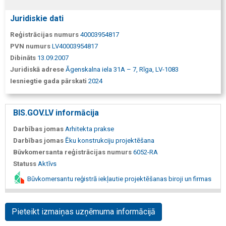
Juridiskie dati
Reģistrācijas numurs
40003954817
PVN numurs
LV40003954817
Dibināts
13.09.2007
Juridiskā adrese
Āgenskalna iela 31A – 7, Rīga, LV-1083
Iesniegtie gada pārskati
2024
BIS.GOV.LV informācija
Darbības jomas
Arhitekta prakse
Darbības jomas
Ēku konstrukciju projektēšana
Būvkomersanta reģistrācijas numurs
6052-RA
Statuss
Aktīvs
Būvkomersantu reģistrā iekļautie projektēšanas biroji un firmas
Pieteikt izmaiņas uzņēmuma informācijā