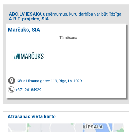
ABC.LV IESAKA
uzņēmumus, kuru darbība var būt līdzīga
A.R.T. projekts, SIA
Marčuks, SIA
Tāmēšana
Kārļa Ulmaņa gatve 119, Rīga, LV-1029
+371 26184929
Atrašanās vieta kartē