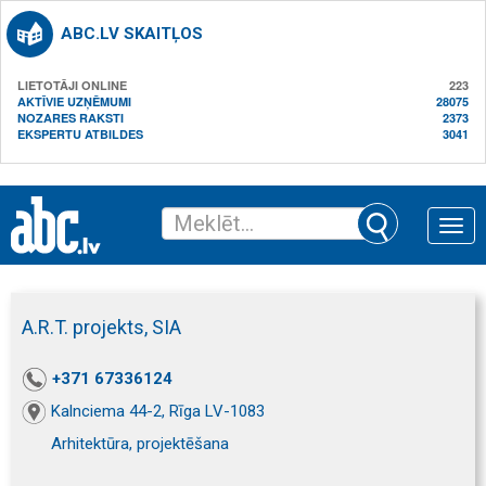
ABC.LV SKAITĻOS
LIETOTĀJI ONLINE
223
AKTĪVIE UZŅĒMUMI
28075
NOZARES RAKSTI
2373
EKSPERTU ATBILDES
3041
Toggle
naviga
A.R.T. projekts, SIA
+371 67336124
Kalnciema 44-2, Rīga LV-1083
Arhitektūra, projektēšana