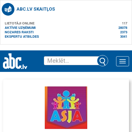
ABC.LV SKAITĻOS
LIETOTĀJI ONLINE
117
AKTĪVIE UZŅĒMUMI
28078
NOZARES RAKSTI
2373
EKSPERTU ATBILDES
3041
Toggle
naviga