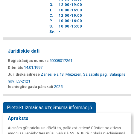
O.
12
00
-19
00
T.
10
00
-16
00
C.
12
00
-19
00
P.
10
00
-16
00
S.
10
00
-15
00
Sv.
-
Juridiskie dati
Reģistrācijas numurs
50008017261
Dibināts
14.01.1997
Juridiskā adrese
Zanes iela 13, Mežezeri, Salaspils pag., Salaspils
nov., LV-2121
Iesniegtie gada pārskati
2025
Pieteikt izmaiņas uzņēmuma informācijā
Apraksts
Aicinām gūt prieku un dāvāt to, palīdzot citiem! Gūstiet pozitīvas
emocijas, iepērkoties mūsu veikalā ASJA. Kurā ir plašs piedāvājumā