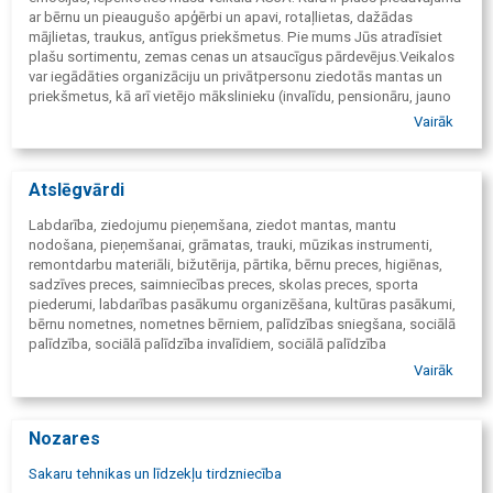
ar bērnu un pieaugušo apģērbi un apavi, rotaļlietas, dažādas
mājlietas, traukus, antīgus priekšmetus. Pie mums Jūs atradīsiet
plašu sortimentu, zemas cenas un atsaucīgus pārdevējus.Veikalos
var iegādāties organizāciju un privātpersonu ziedotās mantas un
priekšmetus, kā arī vietējo mākslinieku (invalīdu, pensionāru, jauno
māmiņu) izstrādājumus par zemākām cenām. Ar savu pirkumu Jūs
Vairāk
atbalstiet Labdarības projektus.
Atslēgvārdi
Labdarība, ziedojumu pieņemšana, ziedot mantas, mantu
nodošana, pieņemšanai, grāmatas, trauki, mūzikas instrumenti,
remontdarbu materiāli, bižutērija, pārtika, bērnu preces, higiēnas,
sadzīves preces, saimniecības preces, skolas preces, sporta
piederumi, labdarības pasākumu organizēšana, kultūras pasākumi,
bērnu nometnes, nometnes bērniem, palīdzības sniegšana, sociālā
palīdzība, sociālā palīdzība invalīdiem, sociālā palīdzība
pensionāriem, sociālā palīdzība bāreņiem, sociālā palīdzība
Vairāk
maznodrošinātiem, trūcīgs, brīvprātīgais darbs, Biedrība Dace.
Nozares
Sakaru tehnikas un līdzekļu tirdzniecība