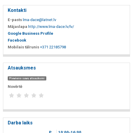
Kontakti
E-pasts
lma-dace@latnet.lv
Mājaslapa
http://www.lma-dace.lv/lv/
Google Business Profile
Facebook
Mobilais tālrunis
+371 22185798
Atsauksmes
Pievieno savu atsauksmi
Novērtē
Darba laiks
P.
10
00
-16
00