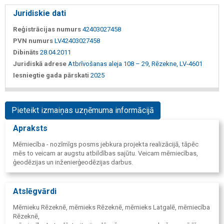
Juridiskie dati
Reģistrācijas numurs
42403027458
PVN numurs
LV42403027458
Dibināts
28.04.2011
Juridiskā adrese
Atbrīvošanas aleja 108 – 29, Rēzekne, LV-4601
Iesniegtie gada pārskati
2025
Pieteikt izmaiņas uzņēmuma informācijā
Apraksts
Mērniecība - nozīmīgs posms jebkura projekta realizācijā, tāpēc
mēs to veicam ar augstu atbildības sajūtu. Veicam mērniecības,
ģeodēzijas un inženierģeodēzijas darbus.
Atslēgvārdi
Mērnieku Rēzeknē, mērnieks Rēzeknē, mērnieks Latgalē, mērniecība
Rēzeknē,