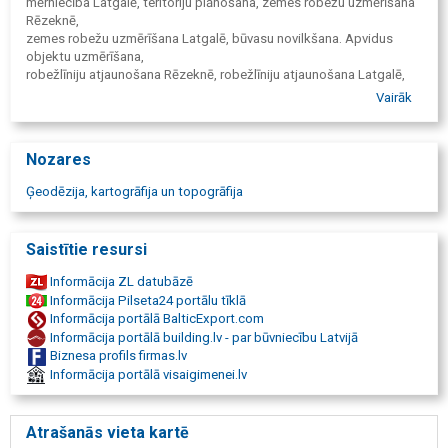
mērniecība Latgalē, teritoriju plānošana, zemes robežu uzmērīšana
Rēzeknē,
zemes robežu uzmērīšana Latgalē, būvasu novilkšana. Apvidus
objektu uzmērīšana,
robežlīniju atjaunošana Rēzeknē, robežlīniju atjaunošana Latgalē,
Topogrāfiskā uzmērīšana, Zemes mērnieki Rēzeknē, Ludzā,
Vairāk
Balvos, Daugavpilī, Krāslavā, Preiļos, Latgalē. Lokālplānojumi,
detālplānojumi, mērniecības firma Rēzeknē, mērniecības firma
Latgalē,
Nozares
mērniecības uzņēmums Rēzeknē, mērniecības uzņēmums Latgalē,
robežplāns, robežu uzmērīšana, robežzīmju atjaunošana, sertificēti
Ģeodēzija, kartogrāfija un topogrāfija
mērnieki Rēzeknē, sertificēti mērnieki Latgalē, izpildmērījumi ēkām,
izpildmērījumi būvēm un komunikācijām, zemes īpašumu
sadalīšana,
Saistītie resursi
plānu izgatavošana, meža zemju transformējamās platības
uzmērīšana,
Informācija ZL datubāzē
topogrāfija, inženierģeodēzija, izpildmērījums, komunikāciju
Informācija Pilseta24 portālu tīklā
izpildmērījums,
Informācija portālā BalticExport.com
ģeodēzija. Pakalpojumu sniegšanas vieta Latgale, mērnieku
Informācija portālā building.lv - par būvniecību Latvijā
Rēzeknē,
Biznesa profils firmas.lv
mērnieks Rēzeknē, mērnieks Latgalē, mērniecība Rēzeknē, Latgalē,
Informācija portālā visaigimenei.lv
būvasu novilkšana, Apvidus objektu uzmērīšana,
robežlīniju atjaunošana Rēzeknē, Latgalē, Topogrāfiskā uzmērīšana.
Zemes,
Atrašanās vieta kartē
mērnieki Rēzeknē, Ludzā, Balvos, Daugavpilī, Krāslavā, Preiļos,