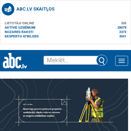
ABC.LV SKAITĻOS
LIETOTĀJI ONLINE
358
AKTĪVIE UZŅĒMUMI
28079
NOZARES RAKSTI
2373
EKSPERTU ATBILDES
3041
Toggle
naviga