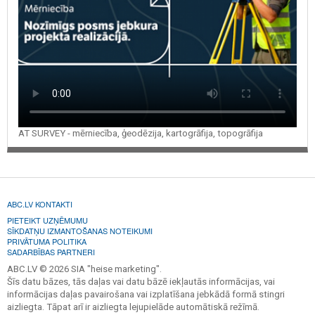
AT SURVEY - mērniecība, ģeodēzija, kartogrāfija, topogrāfija
ABC.LV KONTAKTI
PIETEIKT UZŅĒMUMU
SĪKDATŅU IZMANTOŠANAS NOTEIKUMI
PRIVĀTUMA POLITIKA
SADARBĪBAS PARTNERI
ABC.LV © 2026 SIA "heise marketing".
Šīs datu bāzes, tās daļas vai datu bāzē iekļautās informācijas, vai
informācijas daļas pavairošana vai izplatīšana jebkādā formā stingri
aizliegta. Tāpat arī ir aizliegta lejupielāde automātiskā režīmā.