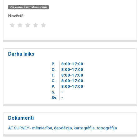
Pievieno savu atsauksmi
Novērtē
Darba laiks
P.
8
00
-17
00
O.
8
00
-17
00
T.
8
00
-17
00
C.
8
00
-17
00
P.
8
00
-17
00
S.
-
Sv.
-
Dokumenti
AT SURVEY - mērniecība, ģeodēzija, kartogrāfija, topogrāfija