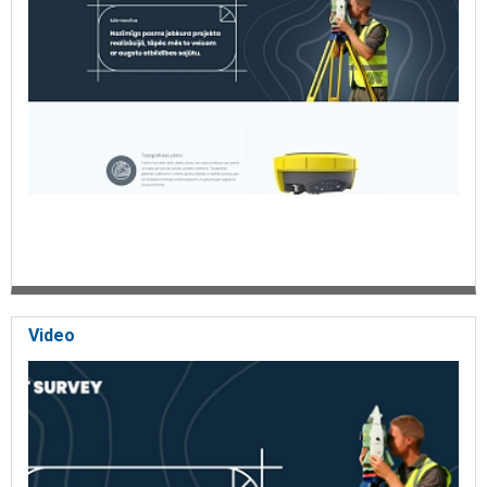
ierīkošana,
atbalsta punkti, izstrādāto grants karjeru apjomu aprēķināšana,
platību apjomu aprēķināšana, aizsargjoslas noteikšana,
aizsargjoslu noteikšana, trases nospraušana, ģeodēziskā izpēte,
topogrāfiskā izpēte, būvju nospraušana, kvalitātes kontrole,
būvju izpildmērījumi, būvju uzraudzība, mērīšanas darbi,
tilpumu aprēķini,
būvju monitorings..
Video