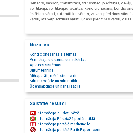
Sensors, sensori, transmiters, transmiteri, piedziņas, devēji,
ventilācija, ventilācijas iekārtas, kondicionēšana, kondicio
iekārtas, vārsti, automātika, vārsts, valves, piedziņas vārsti,
vārsti, atsperpiedziņas vārsti, ūdens piedziņas vārsti, gaisa
piedziņas vārsti, spiediena transmiteri, spiediena slēdži, Be
Rīgā, Belimo Latvijā, konsultācijas ventilācijas sistēmu ierīk
jaucējmezgli, ūdens jaucējmezgli, automatizācija, avtomatik
Belimo vārstu piedziņas ventilācija, aktuators, aktuātori, ga
Nozares
apstrāde, gaisa sadale, gaisa vadība, atgriezeniskā saite, 
risinājumi, apkures sistēmu darbība, efektīva apkures sistē
Kondicionēšanas sistēmas
darbība, aukstuma sistēmu darbība, efektīva aukstumu sis
Ventilācijas sistēmas un iekārtas
darbība, lodveida vārsti, sedlu vārsti, no spiediena neatkarīgi
Apkures sistēmas
tauriņvārsti, 6-ceļu vārsti, zonas vārsti, gaisa vārsta piedziņ
Siltumtehnika
drošības funkcijas, gaisa vārstu piedziņa ar drošības funkcij
Mēraparāti, mērinstrumenti
retrofit gaisa vārstiem.
Siltumapgāde un siltumtīkli
Ūdensapgāde un kanalizācija
Saistītie resursi
Informācija ZL datubāzē
Informācija Pilseta24 portālu tīklā
Informācija portālā medicine.lv
Informācija portālā BalticExport.com