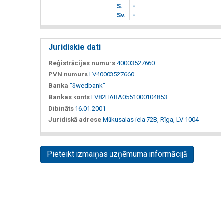
S.
-
Sv.
-
Juridiskie dati
Reģistrācijas numurs
40003527660
PVN numurs
LV40003527660
Banka
"Swedbank"
Bankas konts
LV82HABA0551000104853
Dibināts
16.01.2001
Juridiskā adrese
Mūkusalas iela 72B, Rīga, LV-1004
Pieteikt izmaiņas uzņēmuma informācijā