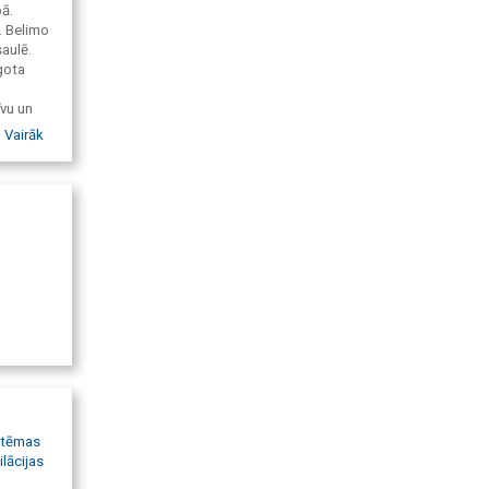
ā.
. Belimo
aulē.
āgota
īvu un
n mūsu
Vairāk
 visā
s, ko mēs
istēmas
ilācijas