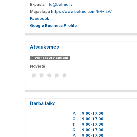
E-pasts
info@belimo.lv
Mājaslapa
https://www.belimo.com/lv/lv_LV/
Facebook
Google Business Profile
Atsauksmes
Pievieno savu atsauksmi
Novērtē
Darba laiks
P.
9
00
-17
00
O.
9
00
-17
00
T.
9
00
-17
00
C.
9
00
-17
00
P.
9
00
-17
00