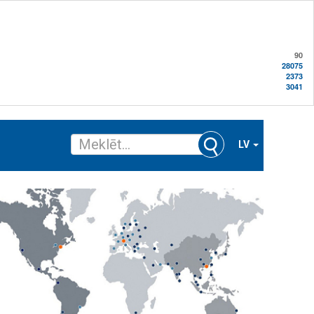
90
28075
2373
3041
LV