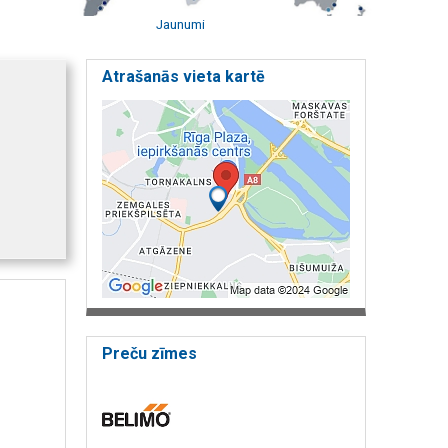
Jaunumi
Atrašanās vieta kartē
Preču zīmes