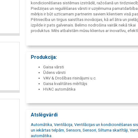
kondicionēšanas sistēmas izstrādē, ražošanā un tirdzniecīb
Piedziņas un regulēšanas vārsti ir uzņēmuma pamatdarbība
mērķis ir būt uzticamam partnerim saviem klientiem visā pas
Pētniecība un tirgus saistītas inovācijas, kā arī ātra un piel
izpilde ir pats galvenais. Belimo nodrošina vairāk nekā tikai
produktus. Mēs atbalstām mūsu klientus ar inovatīvu, efekt
enerģiju optimizējošu risinājumu un dodam panākumus ga
klientiem, gan mums pašiem. Mēs esam tuvu mūsu klientiem
pasaulē, mēs runājam viņu valodā, un mēs to saprotam. Vis
darām, mums dos pārliecību, ka viņi ir izvēlējušies labāko.
Produkcija:
PRODUAL, THERMOKON oficiālie pārstāvji Latvijā.
Gaisa vārsti
Ūdens vārsti
VAV & Drošības risinājumi u.c.
Gaisa kvalitātes mērītājs
HVAC automātika
Atslēgvārdi
Automātika
,
Ventilācija
,
Ventilācijas un kondicionēšanas s
un iekārtas telpām
,
Sensors
,
Sensori
,
Siltuma skaitītāji
,
Vent
automātika
.