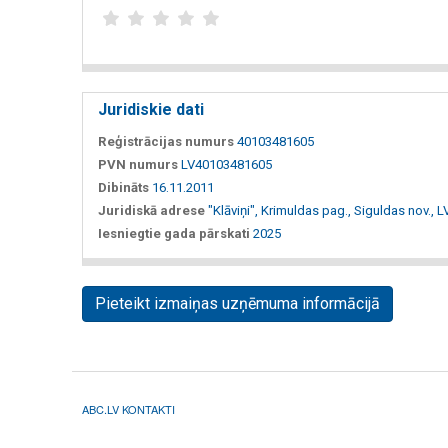
Juridiskie dati
Reģistrācijas numurs
40103481605
PVN numurs
LV40103481605
Dibināts
16.11.2011
Juridiskā adrese
"Klāviņi", Krimuldas pag., Siguldas nov., 
Iesniegtie gada pārskati
2025
Pieteikt izmaiņas uzņēmuma informācijā
ABC.LV KONTAKTI