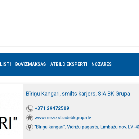
LISTI
BŪVIZMAKSAS
ATBILD EKSPERTI
NOZARES
Bīriņu Kangari, smilts karjers, SIA BK Grupa
+371 29472509
www.mezizstradebkgrupa.lv
"Bīriņu kangari", Vidrižu pagasts, Limbažu nov. LV-