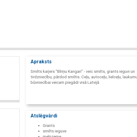
Apraksts
Smilts karjers "Bīriņu Kangari" - veic smilts, grants ieguvi un
tirdzniecību, pārdod smiltis. Ceļu, autoceļu, lielceļu, laukum
būvniecībai veicam piegādi visā Latvijā.
Atslēgvārdi
Grants
smilts ieguve
melnzeme