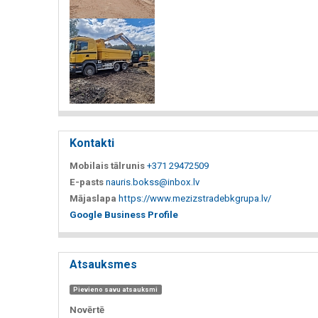
Kontakti
Mobilais tālrunis
+371 29472509
E-pasts
nauris.bokss@inbox.lv
Mājaslapa
https://www.mezizstradebkgrupa.lv/
Google Business Profile
Atsauksmes
Pievieno savu atsauksmi
Novērtē