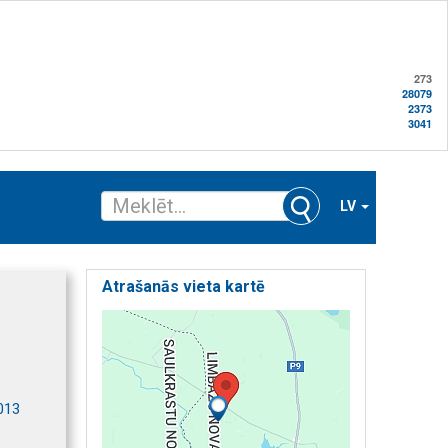
273
28079
2373
3041
LV
Atrašanās vieta kartē
4013