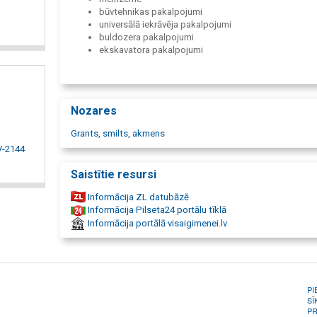
būvtehnikas pakalpojumi
universālā iekrāvēja pakalpojumi
buldozera pakalpojumi
ekskavatora pakalpojumi
apbūves gabalu sagatavošana un izveide
grants piegāde Latvijā
smilts piegāde Latvijā
melnzemes piegāde
Nozares
grants ieguve
smilts tirdzniecība
Grants, smilts, akmens
skvēru būvniecība
LV-2144
smilts ceļu būvniecība
laukumu būvniecība
Saistītie resursi
smiltis
smiltis ar piegādi
Informācija ZL datubāzē
smilšu piegāde
Informācija Pilseta24 portālu tīklā
piegādā smiltis
Informācija portālā visaigimenei.lv
PI
SĪ
PR