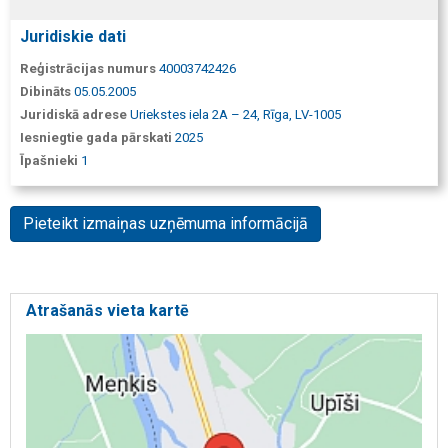
Juridiskie dati
Reģistrācijas numurs
40003742426
Dibināts
05.05.2005
Juridiskā adrese
Uriekstes iela 2A – 24, Rīga, LV-1005
Iesniegtie gada pārskati
2025
Īpašnieki
1
Pieteikt izmaiņas uzņēmuma informācijā
Atrašanās vieta kartē