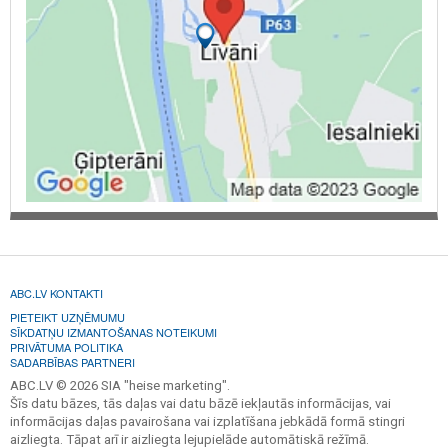
ABC.LV KONTAKTI
PIETEIKT UZŅĒMUMU
SĪKDATŅU IZMANTOŠANAS NOTEIKUMI
PRIVĀTUMA POLITIKA
SADARBĪBAS PARTNERI
ABC.LV © 2026 SIA "heise marketing".
Šīs datu bāzes, tās daļas vai datu bāzē iekļautās informācijas, vai
informācijas daļas pavairošana vai izplatīšana jebkādā formā stingri
aizliegta. Tāpat arī ir aizliegta lejupielāde automātiskā režīmā.