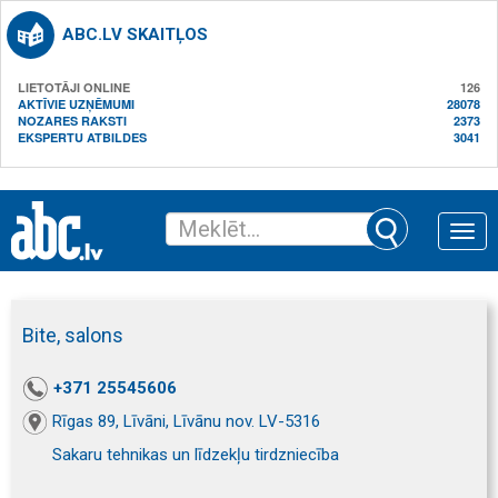
ABC.LV SKAITĻOS
LIETOTĀJI ONLINE
126
AKTĪVIE UZŅĒMUMI
28078
NOZARES RAKSTI
2373
EKSPERTU ATBILDES
3041
Toggle
naviga
Bite, salons
+371 25545606
Rīgas 89, Līvāni, Līvānu nov. LV-5316
Sakaru tehnikas un līdzekļu tirdzniecība