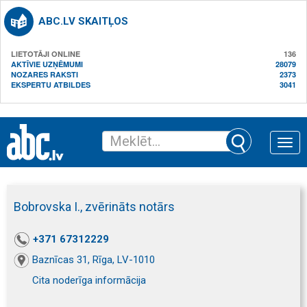
ABC.LV SKAITĻOS
LIETOTĀJI ONLINE
136
AKTĪVIE UZŅĒMUMI
28079
NOZARES RAKSTI
2373
EKSPERTU ATBILDES
3041
Toggle
naviga
Bobrovska I., zvērināts notārs
+371 67312229
Baznīcas 31, Rīga, LV-1010
Cita noderīga informācija