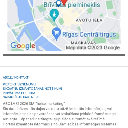
ABC.LV KONTAKTI
PIETEIKT UZŅĒMUMU
SĪKDATŅU IZMANTOŠANAS NOTEIKUMI
PRIVĀTUMA POLITIKA
SADARBĪBAS PARTNERI
ABC.LV © 2026 SIA "heise marketing".
Šīs datu bāzes, tās daļas vai datu bāzē iekļautās informācijas, vai
informācijas daļas pavairošana vai izplatīšana jebkādā formā stingri
aizliegta. Tāpat arī ir aizliegta lejupielāde automātiskā režīmā.
Portālā izmantota informācija no Būvniecības informācijas sistēmas