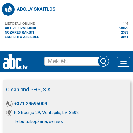
ABC.LV SKAITĻOS
LIETOTĀJI ONLINE
144
AKTĪVIE UZŅĒMUMI
28079
NOZARES RAKSTI
2373
EKSPERTU ATBILDES
3041
Toggle
naviga
Cleanland PHS, SIA
+371 29595009
P. Stradiņa 29, Ventspils, LV-3602
Telpu uzkopšana, serviss