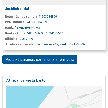
Juridiskie dati
Reģistrācijas numurs
41203034369
PVN numurs
LV41203034369
Banka
"SWEDBANK", AS
Bankas konts
LV83HABA0551024185667
Dibināts
19.01.2009
Juridiskā adrese
R. Blaumaņa iela 19, Ventspils, LV-3602
Pieteikt izmaiņas uzņēmuma informācijā
Atrašanās vieta kartē