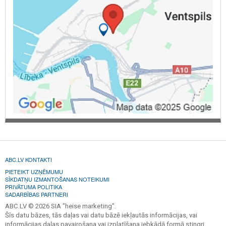
ABC.LV KONTAKTI
PIETEIKT UZŅĒMUMU
SĪKDATŅU IZMANTOŠANAS NOTEIKUMI
PRIVĀTUMA POLITIKA
SADARBĪBAS PARTNERI
ABC.LV © 2026 SIA "heise marketing".
Šīs datu bāzes, tās daļas vai datu bāzē iekļautās informācijas, vai
informācijas daļas pavairošana vai izplatīšana jebkādā formā stingri