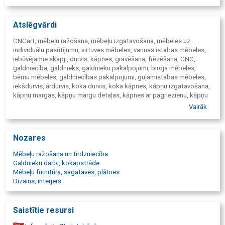
Atslēgvārdi
CNCart, mēbeļu ražošana, mēbeļu izgatavošana, mēbeles uz
individuālu pasūtījumu, virtuves mēbeles, vannas istabas mēbeles,
iebūvējamie skapji, durvis, kāpnes, gravēšana, frēzēšana, CNC,
galdniecība, galdnieks, galdnieku pakalpojumi, biroja mēbeles,
bērnu mēbeles, galdniecības pakalpojumi, guļamistabas mēbeles,
iekšdurvis, ārdurvis, koka durvis, koka kāpnes, kāpņu izgatavošana,
kāpņu margas, kāpņu margu detaļas, kāpnes ar pagriezienu, kāpņu
pakāpieni, projektēšana, uzstādīšana, serviss, mēbeles pēc
Vairāk
pasūtījuma,
mēbeļu pasūtīšana, interjers, dizains, mēbeļu projektēšana, 3D, 2D,
4D, sienu paneļi, CNC kokapstrāde, CNC gravēšana, dekoratīvi
Nozares
kokgriezumi, dekoratīvie kokgriezumu ornamenti, koka CNC
frēzēšana, koka CMC kontūrgriešana, koka detaļu izgatavošana,
Mēbeļu ražošana un tirdzniecība
kokgriezumi uz pasūtījumu, kokgriezumu izgatavošana,
Galdnieku darbi, kokapstrāde
kokgriezuma pasūtīšana, masīvkoks, masīvkoka durvis, masīvkoka
Mēbeļu furnitūra, sagataves, plātnes
mēbeles mājai, mēbeles restorāniem, mēbeles sabiedriskām
Dizains, interjers
telpām, sienas panelis, dekoratīvie sienas paneļi, interjera dekori,
interjeru dekoru elementi,
māju nosaukumi, māju nosaukumu frēzēšana, piegāde, piegāde un
Saistītie resursi
uzstādīšana, montāža, mēbeles skolām, mēbeles bērnu dārziem,
skolas mēbeles, dārziņu mēbeles, skapji, plaukti, grāmatplaukti,