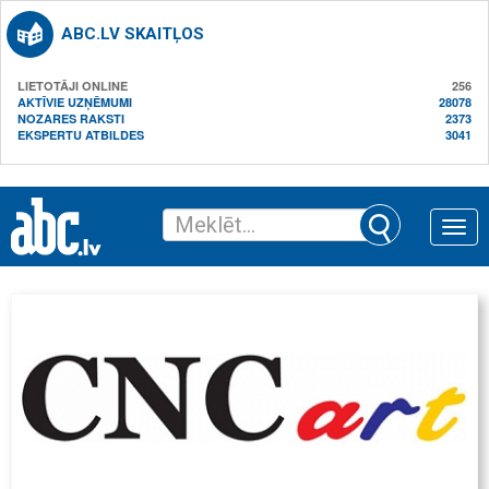
ABC.LV SKAITĻOS
LIETOTĀJI ONLINE
256
AKTĪVIE UZŅĒMUMI
28078
NOZARES RAKSTI
2373
EKSPERTU ATBILDES
3041
Toggle
naviga