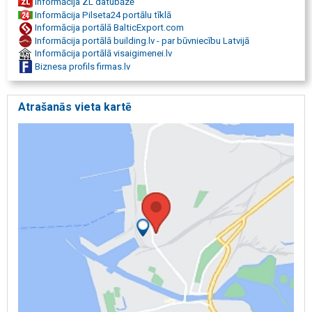
Informācija ZL datubāzē
sekcijas, galdi, krēsli, taburetes, kumodes, rakstāmgaldi, Latvijā
Informācija Pilseta24 portālu tīklā
gatavotas mēbeles,
Informācija portālā BalticExport.com
roku darbs, ražots Latvijā, individuāli risinājumi, dizaina izstrādājumi,
Informācija portālā building.lv - par būvniecību Latvijā
Galdniecība Liepājā, mēbeles Liepājā
Informācija portālā visaigimenei.lv
Biznesa profils firmas.lv
Atrašanās vieta kartē