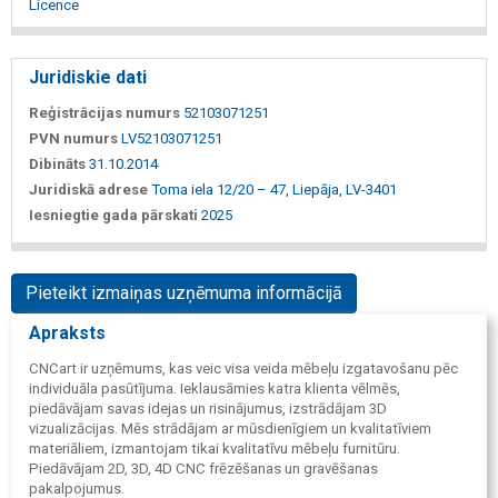
Licence
Juridiskie dati
Reģistrācijas numurs
52103071251
PVN numurs
LV52103071251
Dibināts
31.10.2014
Juridiskā adrese
Toma iela 12/20 – 47, Liepāja, LV-3401
Iesniegtie gada pārskati
2025
Pieteikt izmaiņas uzņēmuma informācijā
Apraksts
CNCart ir uzņēmums, kas veic visa veida mēbeļu izgatavošanu pēc
individuāla pasūtījuma. Ieklausāmies katra klienta vēlmēs,
piedāvājam savas idejas un risinājumus, izstrādājam 3D
vizualizācijas. Mēs strādājam ar mūsdienīgiem un kvalitatīviem
materiāliem, izmantojam tikai kvalitatīvu mēbeļu furnitūru.
Piedāvājam 2D, 3D, 4D CNC frēzēšanas un gravēšanas
pakalpojumus.