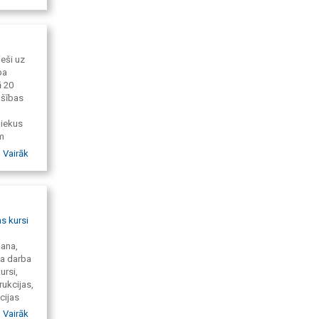
eši uz
ba
ā 20
ošības
niekus
em
Vairāk
s kursi
šana,
ja darba
ursi,
ukcijas,
cijas
ti,
Vairāk