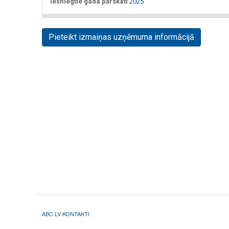
Iesniegtie gada pārskati
2025
Pieteikt izmaiņas uzņēmuma informācijā
ABC.LV KONTAKTI