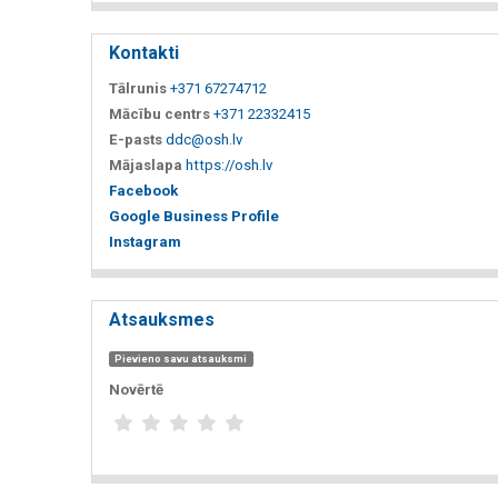
Kontakti
Tālrunis
+371 67274712
Mācību centrs
+371 22332415
E-pasts
ddc@osh.lv
Mājaslapa
https://osh.lv
Facebook
Google Business Profile
Instagram
Atsauksmes
Pievieno savu atsauksmi
Novērtē