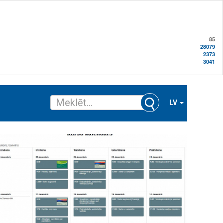
85
28079
2373
3041
LV