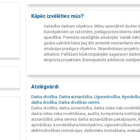
Kāpēc izvēlēties mūs?
Gatavība darbam objektos: Mūsu speciālisti dodas ti
būvobjektiem un ražotnēm, pielāgojoties klienta dar
specifikai. Pieredze sarežģītās situācijās: Vairāk nek
gadus uzkrātā bāze ļauj ātri atrisināt nestandarta dr
situācijas prasīgos objektos. Skandināvijas projektu
atbalsts: Palīdzam būvkompānijām sagatavot darbi
eksporta projektiem Ziemeļvalstīs atbilstoši vietēji
drošības standartiem.
Atslēgvārdi
Darba drošība
,
Darba aizsardzība
,
Ugunsdrošība
,
Apmācība
darba drošība
,
Darba drošības centrs
.
Darba drošība, darba aizsardzība, darba vides riski novērtē
darba vides riska novērtēšana, audits, kompetenta institūci
aizsardzībā, pilna servisa darba aizsardzības pakalpojumi, k
apmācības, koordinēšana būvobjektos, ugunsdrošības instr
elektrodrošības instrukcijas, darbinieku instruēšana, evakuā
plāni, drošības zīmes, drošības zīme, plakāti, drošības plakā