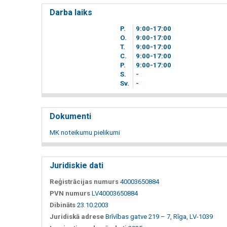
Darba laiks
P.
9
00
-17
00
O.
9
00
-17
00
T.
9
00
-17
00
C.
9
00
-17
00
P.
9
00
-17
00
S.
-
Sv.
-
Dokumenti
MK noteikumu pielikumi
Juridiskie dati
Reģistrācijas numurs
40003650884
PVN numurs
LV40003650884
Dibināts
23.10.2003
Juridiskā adrese
Brīvības gatve 219 – 7, Rīga, LV-1039