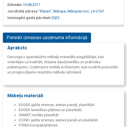
Dibināts
10.08.2011
Juridiskā adrese
"Rūnas", Mārupe, Mārupes nov., LV-2167
Iesniegtie gada pārskati
2025
Pieteikt izmaiņas uzņēmuma informācijā
Apraksts
Decoriga ir specializēts mēbeļu materiālu piegādātājs, kas
orientējas uz kvalitāti, dizaina daudzveidību un praktisku
pielietojumu. Uzņēmums strādā ar klientiem, kuri novērtē precizitāti
un prognozējamu rezultātu mēbeļu ražošanā.
Mēbeļu materiāli
EGGER galda virsmas, sienas paneļi, plastikāti
EGGER laminētas plātnes un plastikāti
SMART metāla plastikāt
ICONO galda virsmas, sienas paneļi un plastikāti
FONDI kompaktplātnes