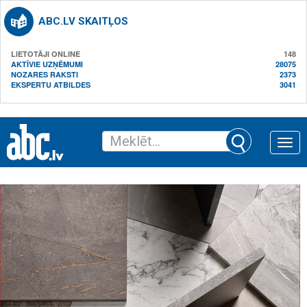
ABC.LV SKAITĻOS
LIETOTĀJI ONLINE
148
AKTĪVIE UZŅĒMUMI
28075
NOZARES RAKSTI
2373
EKSPERTU ATBILDES
3041
Toggle
naviga