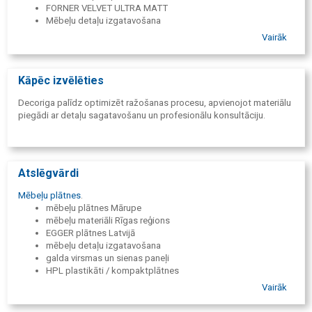
FORNER VELVET ULTRA MATT
Mēbeļu detaļu izgatavošana
HETTICH furnitūra
Vairāk
ALVIC SYNCRON
MDF VALCHROMAT plātnes
EGGER EUROLIGHT plātnes
Kāpēc izvēlēties
AGT materiāls - PVC plēve uz MDF
FORNER akrila plātnes
Decoriga palīdz optimizēt ražošanas procesu, apvienojot materiālu
Mēbeļu detaļu ražošana
piegādi ar detaļu sagatavošanu un profesionālu konsultāciju.
KRONOSPAN RIGA laminētas plātnes
Finierētas plātnes
HDF mugursienas
MDF plātnes
Skaidu plātnes KSP
Atslēgvārdi
Līmes
Mēbeļu plātnes
.
Kopšanas līdzekļi
mēbeļu plātnes Mārupe
mēbeļu materiāli Rīgas reģions
EGGER plātnes Latvijā
mēbeļu detaļu izgatavošana
galda virsmas un sienas paneļi
HPL plastikāti / kompaktplātnes
MDF plātnes / finierētas plātnes
Vairāk
mēbeļu furnitūra Hettich
kur pasūtīt mēbeļu detaļu aplīmēšanu bezšuvju tehnoloģijā