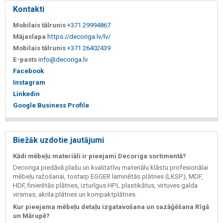
Kontakti
Mobilais tālrunis
+371 29994867
Mājaslapa
https://decoriga.lv/lv/
Mobilais tālrunis
+371 26402439
E-pasts
info@decoriga.lv
Facebook
Instagram
Linkedin
Google Business Profile
Biežāk uzdotie jautājumi
Kādi mēbeļu materiāli ir pieejami Decoriga sortimentā?
Decoriga piedāvā plašu un kvalitatīvu materiālu klāstu profesionālai
mēbeļu ražošanai, tostarp EGGER laminētās plātnes (LKSP), MDF,
HDF, finierētās plātnes, izturīgus HPL plastikātus, virtuves galda
virsmas, akrila plātnes un kompaktplātnes.
Kur pieejama mēbeļu detaļu izgatavošana un sazāģēšana Rīgā
un Mārupē?