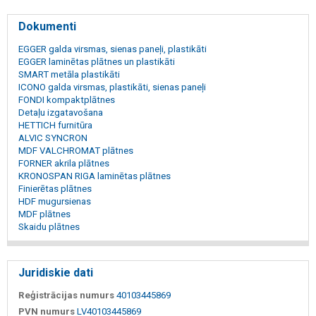
Dokumenti
EGGER galda virsmas, sienas paneļi, plastikāti
EGGER laminētas plātnes un plastikāti
SMART metāla plastikāti
ICONO galda virsmas, plastikāti, sienas paneļi
FONDI kompaktplātnes
Detaļu izgatavošana
HETTICH furnitūra
ALVIC SYNCRON
MDF VALCHROMAT plātnes
FORNER akrila plātnes
KRONOSPAN RIGA laminētas plātnes
Finierētas plātnes
HDF mugursienas
MDF plātnes
Skaidu plātnes
Juridiskie dati
Reģistrācijas numurs
40103445869
PVN numurs
LV40103445869