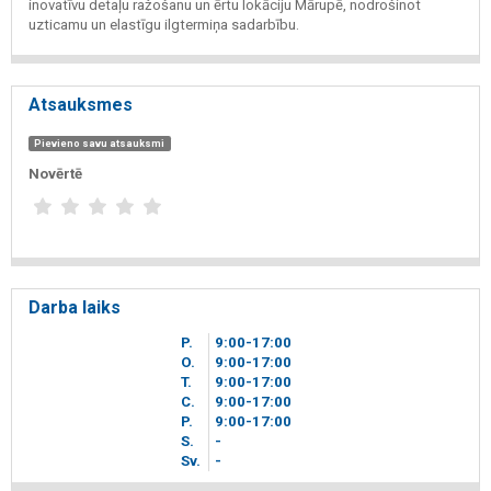
inovatīvu detaļu ražošanu un ērtu lokāciju Mārupē, nodrošinot
uzticamu un elastīgu ilgtermiņa sadarbību.
Atsauksmes
Pievieno savu atsauksmi
Novērtē
Darba laiks
P.
9
00
-17
00
O.
9
00
-17
00
T.
9
00
-17
00
C.
9
00
-17
00
P.
9
00
-17
00
S.
-
Sv.
-