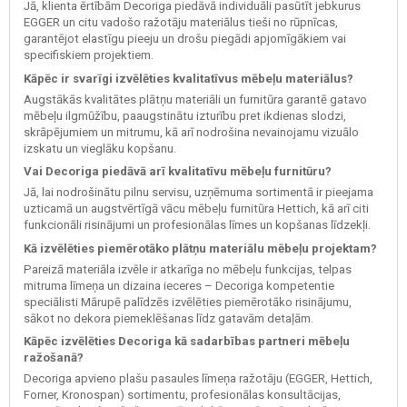
Jā, klienta ērtībām Decoriga piedāvā individuāli pasūtīt jebkurus
EGGER un citu vadošo ražotāju materiālus tieši no rūpnīcas,
garantējot elastīgu pieeju un drošu piegādi apjomīgākiem vai
specifiskiem projektiem.
Kāpēc ir svarīgi izvēlēties kvalitatīvus mēbeļu materiālus?
Augstākās kvalitātes plātņu materiāli un furnitūra garantē gatavo
mēbeļu ilgmūžību, paaugstinātu izturību pret ikdienas slodzi,
skrāpējumiem un mitrumu, kā arī nodrošina nevainojamu vizuālo
izskatu un vieglāku kopšanu.
Vai Decoriga piedāvā arī kvalitatīvu mēbeļu furnitūru?
Jā, lai nodrošinātu pilnu servisu, uzņēmuma sortimentā ir pieejama
uzticamā un augstvērtīgā vācu mēbeļu furnitūra Hettich, kā arī citi
funkcionāli risinājumi un profesionālas līmes un kopšanas līdzekļi.
Kā izvēlēties piemērotāko plātņu materiālu mēbeļu projektam?
Pareizā materiāla izvēle ir atkarīga no mēbeļu funkcijas, telpas
mitruma līmeņa un dizaina ieceres – Decoriga kompetentie
speciālisti Mārupē palīdzēs izvēlēties piemērotāko risinājumu,
sākot no dekora piemeklēšanas līdz gatavām detaļām.
Kāpēc izvēlēties Decoriga kā sadarbības partneri mēbeļu
ražošanā?
Decoriga apvieno plašu pasaules līmeņa ražotāju (EGGER, Hettich,
Forner, Kronospan) sortimentu, profesionālas konsultācijas,