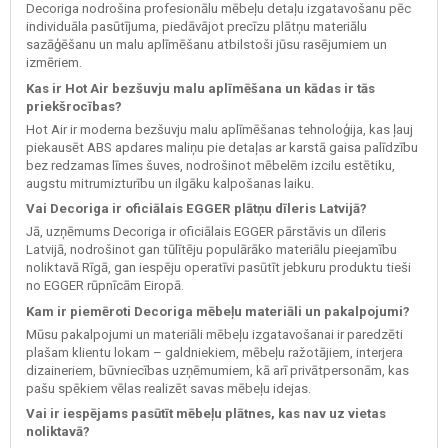
Decoriga nodrošina profesionālu mēbeļu detaļu izgatavošanu pēc
individuāla pasūtījuma, piedāvājot precīzu plātņu materiālu
sazāģēšanu un malu aplīmēšanu atbilstoši jūsu rasējumiem un
izmēriem.
Kas ir Hot Air bezšuvju malu aplīmēšana un kādas ir tās
priekšrocības?
Hot Air ir moderna bezšuvju malu aplīmēšanas tehnoloģija, kas ļauj
piekausēt ABS apdares maliņu pie detaļas ar karstā gaisa palīdzību
bez redzamas līmes šuves, nodrošinot mēbelēm izcilu estētiku,
augstu mitrumizturību un ilgāku kalpošanas laiku.
Vai Decoriga ir oficiālais EGGER plātņu dīleris Latvijā?
Jā, uzņēmums Decoriga ir oficiālais EGGER pārstāvis un dīleris
Latvijā, nodrošinot gan tūlītēju populārāko materiālu pieejamību
noliktavā Rīgā, gan iespēju operatīvi pasūtīt jebkuru produktu tieši
no EGGER rūpnīcām Eiropā.
Kam ir piemēroti Decoriga mēbeļu materiāli un pakalpojumi?
Mūsu pakalpojumi un materiāli mēbeļu izgatavošanai ir paredzēti
plašam klientu lokam – galdniekiem, mēbeļu ražotājiem, interjera
dizaineriem, būvniecības uzņēmumiem, kā arī privātpersonām, kas
pašu spēkiem vēlas realizēt savas mēbeļu idejas.
Vai ir iespējams pasūtīt mēbeļu plātnes, kas nav uz vietas
noliktavā?