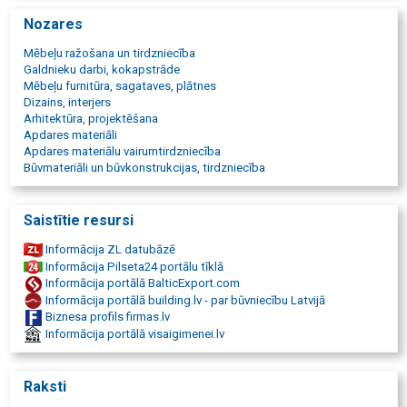
kur nopirkt EGGER galda virsmas un paneļus Rīgā
Nozares
mēbeļu plātņu piegāde uz projektu Latvijā
Mēbeļu ražošana un tirdzniecība
Galdnieku darbi, kokapstrāde
Mēbeļu furnitūra, sagataves, plātnes
Dizains, interjers
Arhitektūra, projektēšana
Apdares materiāli
Apdares materiālu vairumtirdzniecība
Būvmateriāli un būvkonstrukcijas, tirdzniecība
Saistītie resursi
Informācija ZL datubāzē
Informācija Pilseta24 portālu tīklā
Informācija portālā BalticExport.com
Informācija portālā building.lv - par būvniecību Latvijā
Biznesa profils firmas.lv
Informācija portālā visaigimenei.lv
Raksti