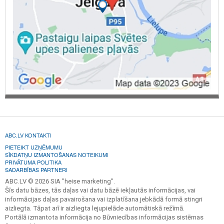
ABC.LV KONTAKTI
PIETEIKT UZŅĒMUMU
SĪKDATŅU IZMANTOŠANAS NOTEIKUMI
PRIVĀTUMA POLITIKA
SADARBĪBAS PARTNERI
ABC.LV © 2026 SIA "heise marketing".
Šīs datu bāzes, tās daļas vai datu bāzē iekļautās informācijas, vai
informācijas daļas pavairošana vai izplatīšana jebkādā formā stingri
aizliegta. Tāpat arī ir aizliegta lejupielāde automātiskā režīmā.
Portālā izmantota informācija no Būvniecības informācijas sistēmas