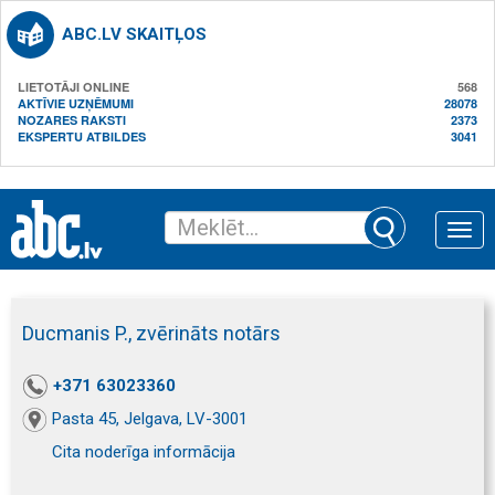
ABC.LV SKAITĻOS
LIETOTĀJI ONLINE
568
AKTĪVIE UZŅĒMUMI
28078
NOZARES RAKSTI
2373
EKSPERTU ATBILDES
3041
Toggle
naviga
Ducmanis P., zvērināts notārs
+371 63023360
Pasta 45, Jelgava, LV-3001
Cita noderīga informācija