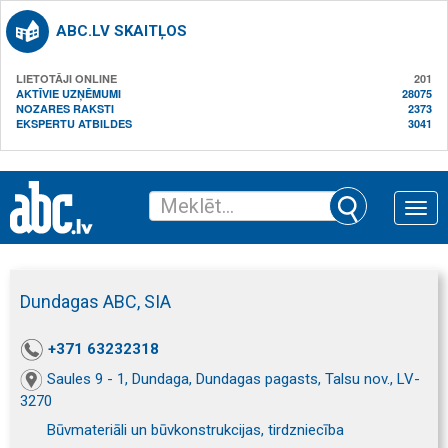
ABC.LV SKAITĻOS
LIETOTĀJI ONLINE
201
AKTĪVIE UZŅĒMUMI
28075
NOZARES RAKSTI
2373
EKSPERTU ATBILDES
3041
Toggle
naviga
Dundagas ABC, SIA
+371 63232318
Saules 9 - 1, Dundaga, Dundagas pagasts, Talsu nov., LV-
3270
Būvmateriāli un būvkonstrukcijas, tirdzniecība