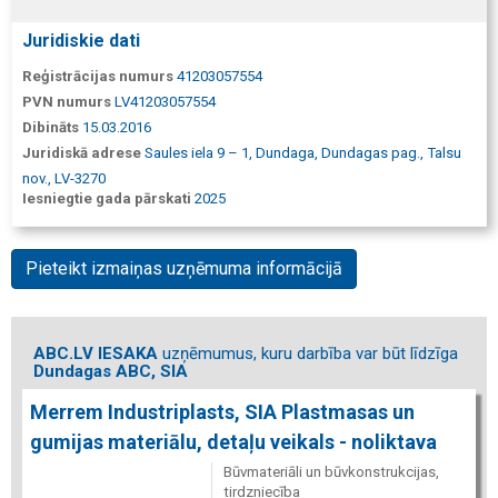
Juridiskie dati
Reģistrācijas numurs
41203057554
PVN numurs
LV41203057554
Dibināts
15.03.2016
Juridiskā adrese
Saules iela 9 – 1, Dundaga, Dundagas pag., Talsu
nov., LV-3270
Iesniegtie gada pārskati
2025
Pieteikt izmaiņas uzņēmuma informācijā
ABC.LV IESAKA
uzņēmumus, kuru darbība var būt līdzīga
Dundagas ABC, SIA
Merrem Industriplasts, SIA Plastmasas un
gumijas materiālu, detaļu veikals - noliktava
Būvmateriāli un būvkonstrukcijas,
tirdzniecība