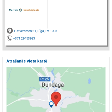
Patversmes 21, Rīga, LV-1005
+371 29453983
Atrašanās vieta kartē