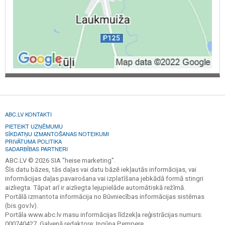
ABC.LV KONTAKTI
PIETEIKT UZŅĒMUMU
SĪKDATŅU IZMANTOŠANAS NOTEIKUMI
PRIVĀTUMA POLITIKA
SADARBĪBAS PARTNERI
ABC.LV © 2026 SIA "heise marketing".
Šīs datu bāzes, tās daļas vai datu bāzē iekļautās informācijas, vai
informācijas daļas pavairošana vai izplatīšana jebkādā formā stingri
aizliegta. Tāpat arī ir aizliegta lejupielāde automātiskā režīmā.
Portālā izmantota informācija no Būvniecības informācijas sistēmas
(bis.gov.lv).
Portāla www.abc.lv masu informācijas līdzekļa reģistrācijas numurs:
000740427. Galvenā redaktore: Ingūna Pempere.