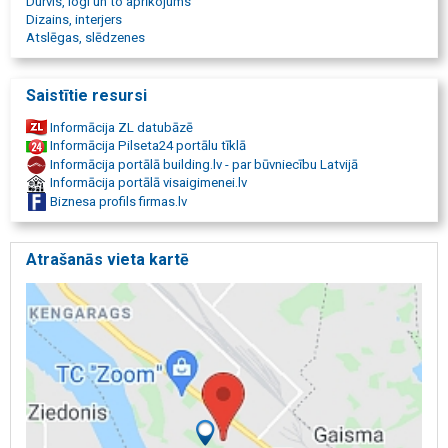
Durvis, logi un to aprīkojums
Dizains, interjers
Atslēgas, slēdzenes
Saistītie resursi
Informācija ZL datubāzē
Informācija Pilseta24 portālu tīklā
Informācija portālā building.lv - par būvniecību Latvijā
Informācija portālā visaigimenei.lv
Biznesa profils firmas.lv
Atrašanās vieta kartē