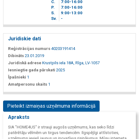
C.
7
00
-16
00
P.
7
00
-16
00
S.
9
00
-13
00
Sv.
-
Juridiskie dati
Reģistrācijas numurs
40203191414
Dibināts
23.01.2019
Juridiskā adrese
Krustpils iela 18A, Rīga, LV-1057
Iesniegtie gada pārskati
2025
Īpašnieki
1
Amatpersonu skaits
1
Pieteikt izmaiņas uzņēmuma informācijā
Apraksts
SIA "HOME4US" ir strauji augošs uzņēmums, kas seko līdzi
patērētāju vēlmēm un tirgus tendencēm. Ilgspējīgi attīstoties,
uzņēmums ievieš jaunus un inovatīvus risinājumus. Mūsu interneta