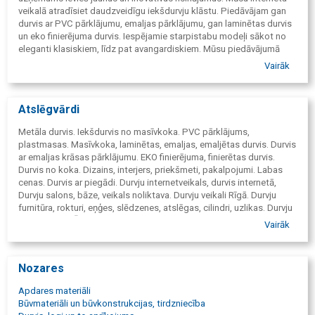
veikalā atradīsiet daudzveidīgu iekšdurvju klāstu. Piedāvājam gan
durvis ar PVC pārklājumu, emaljas pārklājumu, gan laminētas durvis
un eko finierējuma durvis. Iespējamie starpistabu modeļi sākot no
eleganti klasiskiem, līdz pat avangardiskiem. Mūsu piedāvājumā
atradīsiet gan divviru, gan bīdāmās durvis, kā arī nestandarta izmēra
Vairāk
durvis. SIA "HOME4US" profesionāļu komanda palīdzēs jums
izvēlēties atbilstošākās durvis jūsu vēlmēm, interjeram, dizainam un
budžetam.
Atslēgvārdi
Metāla durvis. Iekšdurvis no masīvkoka. PVC pārklājums,
plastmasas. Masīvkoka, laminētas, emaljas, emaljētas durvis. Durvis
ar emaljas krāsas pārklājumu. EKO finierējuma, finierētas durvis.
Durvis no koka. Dizains, interjers, priekšmeti, pakalpojumi. Labas
cenas. Durvis ar piegādi. Durvju internetveikals, durvis internetā,
Durvju salons, bāze, veikals noliktava. Durvju veikali Rīgā. Durvju
furnitūra, rokturi, eņģes, slēdzenes, atslēgas, cilindri, uzlikas. Durvju
uzstādīšana. Ārdurvis. Metāla durvis, dzelzs durvis, металлические
Vairāk
двери, remonts, durvis visiem lv, interjers, дверь, ремонт, durvis
Rīga, durvis Latvija, home4us, интерьер, durvis Stabu, dizains,
arhitekti, Stabu iela 58, termo griezums, termo tilts, Входные
Nozares
двери, ārdurvis dzīvoklim, ārdurvis privātmājai, ārdurvis mājokļiem,
ārdurvis ofisiem.
Apdares materiāli
Būvmateriāli un būvkonstrukcijas, tirdzniecība