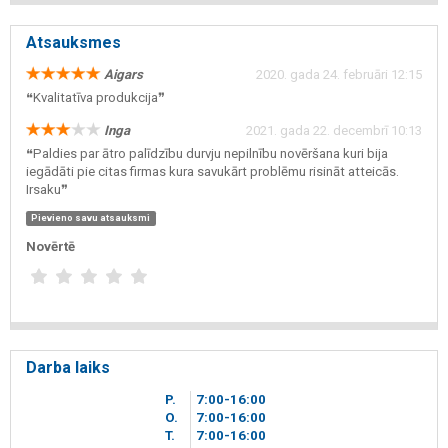
Atsauksmes
Aigars
2020. gada 24. februāri 12:15
❝Kvalitatīva produkcija❞
Inga
2021. gada 22. decembrī 10:13
❝Paldies par ātro palīdzību durvju nepilnību novēršana kuri bija
iegādāti pie citas firmas kura savukārt problēmu risināt atteicās.
Irsaku❞
Pievieno savu atsauksmi
Novērtē
Darba laiks
P.
7
00
-16
00
O.
7
00
-16
00
T.
7
00
-16
00