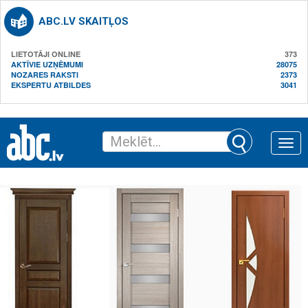
ABC.LV SKAITĻOS
LIETOTĀJI ONLINE
373
AKTĪVIE UZŅĒMUMI
28075
NOZARES RAKSTI
2373
EKSPERTU ATBILDES
3041
Toggle
naviga