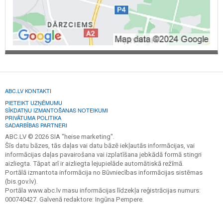
ABC.LV KONTAKTI
PIETEIKT UZŅĒMUMU
SĪKDATŅU IZMANTOŠANAS NOTEIKUMI
PRIVĀTUMA POLITIKA
SADARBĪBAS PARTNERI
ABC.LV © 2026 SIA "heise marketing".
Šīs datu bāzes, tās daļas vai datu bāzē iekļautās informācijas, vai
informācijas daļas pavairošana vai izplatīšana jebkādā formā stingri
aizliegta. Tāpat arī ir aizliegta lejupielāde automātiskā režīmā.
Portālā izmantota informācija no Būvniecības informācijas sistēmas
(bis.gov.lv).
Portāla www.abc.lv masu informācijas līdzekļa reģistrācijas numurs:
000740427. Galvenā redaktore: Ingūna Pempere.