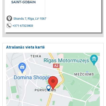
Skandu 7, Rīga, LV-1067
+371 67323803
Atrašanās vieta kartē