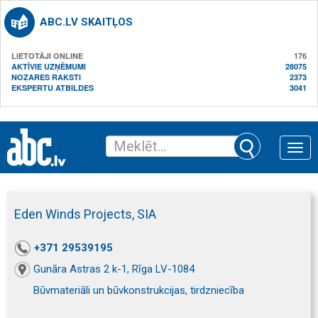
ABC.LV SKAITĻOS
LIETOTĀJI ONLINE
176
AKTĪVIE UZŅĒMUMI
28075
NOZARES RAKSTI
2373
EKSPERTU ATBILDES
3041
Toggle
naviga
Eden Winds Projects, SIA
+371 29539195
Gunāra Astras 2 k-1, Rīga LV-1084
Būvmateriāli un būvkonstrukcijas, tirdzniecība