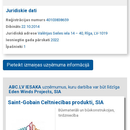
Juridiskie dati
Reģistrācijas numurs
40103838659
Dibināts
22.10.2014
Juridiskā adrese
Valērijas Seiles iela 14 – 40, Rīga, LV-1019
Iesniegtie gada pārskati
2022
Īpašnieki
1
Pieteikt izmaiņas uzņēmuma informācijā
ABC.LV IESAKA
uzņēmumus, kuru darbība var būt līdzīga
Eden Winds Projects, SIA
Saint-Gobain Celtniecības produkti, SIA
Būvmateriāli un būvkonstrukcijas,
tirdzniecība