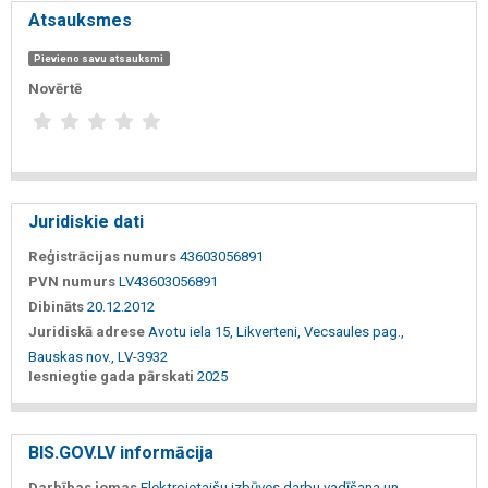
Atsauksmes
Pievieno savu atsauksmi
Novērtē
Juridiskie dati
Reģistrācijas numurs
43603056891
PVN numurs
LV43603056891
Dibināts
20.12.2012
Juridiskā adrese
Avotu iela 15, Likverteni, Vecsaules pag.,
Bauskas nov., LV-3932
Iesniegtie gada pārskati
2025
BIS.GOV.LV informācija
Darbības jomas
Elektroietaišu izbūves darbu vadīšana un