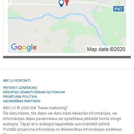
ABC.LV KONTAKTI
PIETEIKT UZŅĒMUMU
SĪKDATŅU IZMANTOŠANAS NOTEIKUMI
PRIVĀTUMA POLITIKA
SADARBĪBAS PARTNERI
ABC.LV © 2026 SIA "heise marketing".
Šīs datu bāzes, tās daļas vai datu bāzē iekļautās informācijas, vai
informācijas daļas pavairošana vai izplatīšana jebkādā formā stingri
aizliegta. Tāpat arī ir aizliegta lejupielāde automātiskā režīmā.
Portālā izmantota informācija no Būvniecības informācijas sistēmas