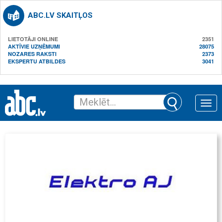
ABC.LV SKAITĻOS
LIETOTĀJI ONLINE
2351
AKTĪVIE UZŅĒMUMI
28075
NOZARES RAKSTI
2373
EKSPERTU ATBILDES
3041
Toggle
naviga