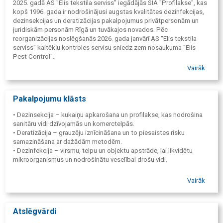
2025. gadā AS "Elis tekstila serviss" iegādājās SIA "Profilakse", kas
kopš 1996. gada ir nodrošinājusi augstas kvalitātes dezinfekcijas,
dezinsekcijas un deratizācijas pakalpojumus privātpersonām un
juridiskām personām Rīgā un tuvākajos novados. Pēc
reorganizācijas noslēgšanās 2026. gada janvārī AS "Elis tekstila
serviss" kaitēkļu kontroles servisu sniedz zem nosaukuma "Elis
Pest Control".
Vairāk
Uzņēmuma galvenais mērķis ir radīt komfortablu, drošu un
higiēnisku vidi, cīnoties pret kaitēkļiem un grauzējiem, kas var
apdraudēt cilvēku veselību, sabojāt pārtiku vai noliktavu iekārtas.
"Elis Pest Control" piedāvā efektīvus risinājumus, izmantojot
Pakalpojumu klāsts
modernu tehnoloģiju iekārtas, profesionālus preparātus un
pieredzējušu speciālistu komandu.
• Dezinsekcija – kukaiņu apkarošana un profilakse, kas nodrošina
sanitāru vidi dzīvojamās un komerctelpās.
• Deratizācija – grauzēju iznīcināšana un to piesaistes risku
samazināšana ar dažādām metodēm.
• Dezinfekcija – virsmu, telpu un objektu apstrāde, lai likvidētu
mikroorganismus un nodrošinātu veselībai drošu vidi.
Vairāk
Atslēgvārdi