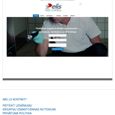
ABC.LV KONTAKTI
PIETEIKT UZŅĒMUMU
SĪKDATŅU IZMANTOŠANAS NOTEIKUMI
PRIVĀTUMA POLITIKA