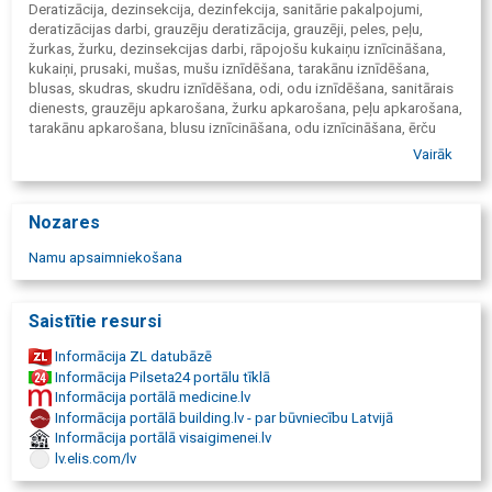
Deratizācija, dezinsekcija, dezinfekcija, sanitārie pakalpojumi,
deratizācijas darbi, grauzēju deratizācija, grauzēji, peles, peļu,
žurkas, žurku, dezinsekcijas darbi, rāpojošu kukaiņu iznīcināšana,
kukaiņi, prusaki, mušas, mušu iznīdēšana, tarakānu iznīdēšana,
blusas, skudras, skudru iznīdēšana, odi, odu iznīdēšana, sanitārais
dienests, grauzēju apkarošana, žurku apkarošana, peļu apkarošana,
tarakānu apkarošana, blusu iznīcināšana, odu iznīcināšana, ērču
iznīcināšana, pretērču līdzekļi, atkritumu vada dezinsekcija,
Vairāk
atkritumu vada dezinfekcija, knišļu atbaidīšana, zemes vēžu
apkarošana, zemesvēži, skudru apkarošana, kurmju iznīdēšana, iršu
iznīdēšana, sanitārie dienesti, žurku iznīcināšana, deratizācijas
Nozares
firmas, kaitēkļu iznīcināšana, insektu iznīcināšana, deratizācijas
līdzekļi, tarakānu iznīcināšana, prusaku indēšana, dezinfektors,
Namu apsaimniekošana
dezinsekcija cena, skudru iznīcināšana, skudru iznīcināšana mājās,
skudru iznīcināšana dārzā, žurku indēšana, tarakāni, kaitēkļu
apkarošana, deratizācija un dezinsekcija, insektu apkarošana,
Saistītie resursi
blaktis iznīcināšana, kas ir dezinfekcija, blaktis iznīdēšana, blakšu
iznīcināšanas līdzekļi, blusas iznīcināšana, blakšu indēšana,
Informācija ZL datubāzē
prusaku iznīdēšana, blusu iznīdēšana, inde pret blaktīm, kā iznīcināt
Informācija Pilseta24 portālu tīklā
blaktis, Dezinfekcijas darbi pret Covid-19, Profilaktiskās
Informācija portālā medicine.lv
dezinfekcijas pakalpojumi - COVID-19, Dezinfekcija COVID-19
Informācija portālā building.lv - par būvniecību Latvijā
Informācija portālā visaigimenei.lv
lv.elis.com/lv