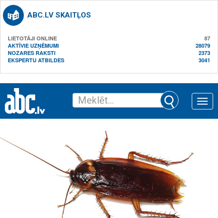
ABC.LV SKAITĻOS
LIETOTĀJI ONLINE
87
AKTĪVIE UZŅĒMUMI
28079
NOZARES RAKSTI
2373
EKSPERTU ATBILDES
3041
Toggle
naviga