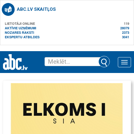
ABC.LV SKAITĻOS
LIETOTĀJI ONLINE
119
AKTĪVIE UZŅĒMUMI
28079
NOZARES RAKSTI
2373
EKSPERTU ATBILDES
3041
Toggle
naviga