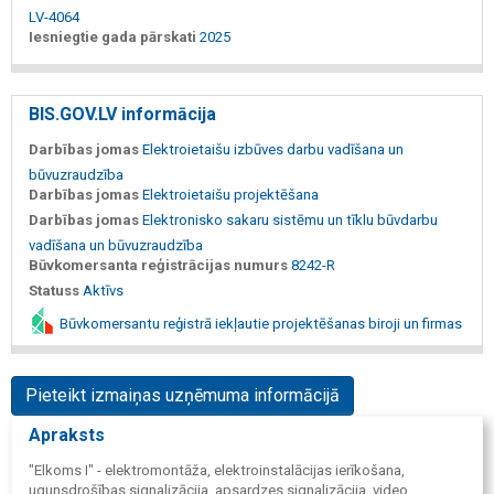
LV-4064
Iesniegtie gada pārskati
2025
BIS.GOV.LV informācija
Darbības jomas
Elektroietaišu izbūves darbu vadīšana un
būvuzraudzība
Darbības jomas
Elektroietaišu projektēšana
Darbības jomas
Elektronisko sakaru sistēmu un tīklu būvdarbu
vadīšana un būvuzraudzība
Būvkomersanta reģistrācijas numurs
8242-R
Statuss
Aktīvs
Būvkomersantu reģistrā iekļautie projektēšanas biroji un firmas
Pieteikt izmaiņas uzņēmuma informācijā
Apraksts
"Elkoms I" - elektromontāža, elektroinstalācijas ierīkošana,
ugunsdrošības signalizācija, apsardzes signalizācija, video