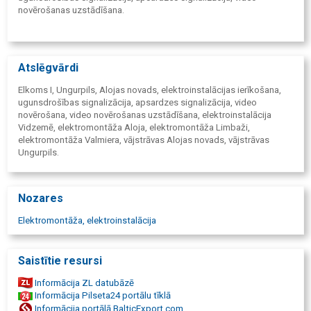
novērošanas uzstādīšana.
Atslēgvārdi
Elkoms I, Ungurpils, Alojas novads, elektroinstalācijas ierīkošana,
ugunsdrošības signalizācija, apsardzes signalizācija, video
novērošana, video novērošanas uzstādīšana, elektroinstalācija
Vidzemē, elektromontāža Aloja, elektromontāža Limbaži,
elektromontāža Valmiera, vājstrāvas Alojas novads, vājstrāvas
Ungurpils.
Nozares
Elektromontāža, elektroinstalācija
Saistītie resursi
Informācija ZL datubāzē
Informācija Pilseta24 portālu tīklā
Informācija portālā BalticExport.com