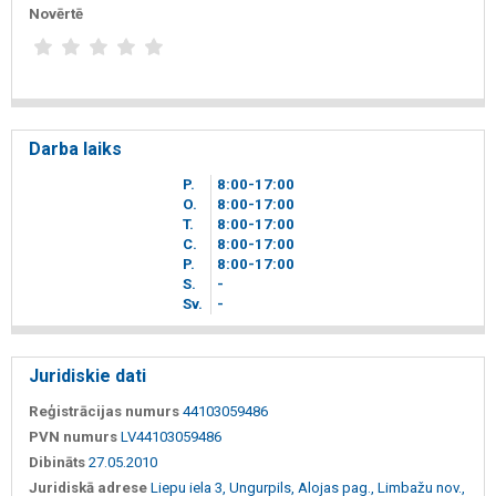
Novērtē
Darba laiks
P.
8
00
-17
00
O.
8
00
-17
00
T.
8
00
-17
00
C.
8
00
-17
00
P.
8
00
-17
00
S.
-
Sv.
-
Juridiskie dati
Reģistrācijas numurs
44103059486
PVN numurs
LV44103059486
Dibināts
27.05.2010
Juridiskā adrese
Liepu iela 3, Ungurpils, Alojas pag., Limbažu nov.,