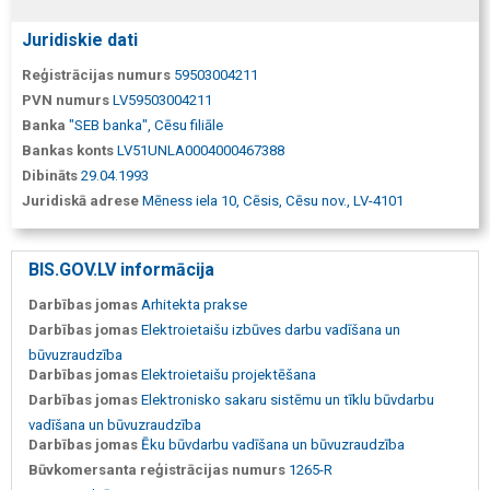
Juridiskie dati
Reģistrācijas numurs
59503004211
PVN numurs
LV59503004211
Banka
"SEB banka", Cēsu filiāle
Bankas konts
LV51UNLA0004000467388
Dibināts
29.04.1993
Juridiskā adrese
Mēness iela 10, Cēsis, Cēsu nov., LV-4101
BIS.GOV.LV informācija
Darbības jomas
Arhitekta prakse
Darbības jomas
Elektroietaišu izbūves darbu vadīšana un
būvuzraudzība
Darbības jomas
Elektroietaišu projektēšana
Darbības jomas
Elektronisko sakaru sistēmu un tīklu būvdarbu
vadīšana un būvuzraudzība
Darbības jomas
Ēku būvdarbu vadīšana un būvuzraudzība
Būvkomersanta reģistrācijas numurs
1265-R