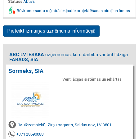
Statuss
Aktīvs
Būvkomersantu reģistrā iekļautie projektēšanas biroji un firmas
Pieteikt izmaiņas uzņēmuma informācijā
ABC.LV IESAKA
uzņēmumus, kuru darbība var būt līdzīga
FARADS, SIA
Sormeks, SIA
Ventilācijas sistēmas un iekārtas
"Muižzemnieki", Zirņu pagasts, Saldus nov., LV-3801
+371 28690088