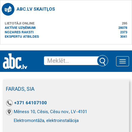
ABC.LV SKAITĻOS
LIETOTĀJI ONLINE
295
AKTĪVIE UZŅĒMUMI
28078
NOZARES RAKSTI
2373
EKSPERTU ATBILDES
3041
Toggle
naviga
FARADS, SIA
+371 64107100
Mēness 10, Cēsis, Cēsu nov., LV-4101
Elektromontāža, elektroinstalācija