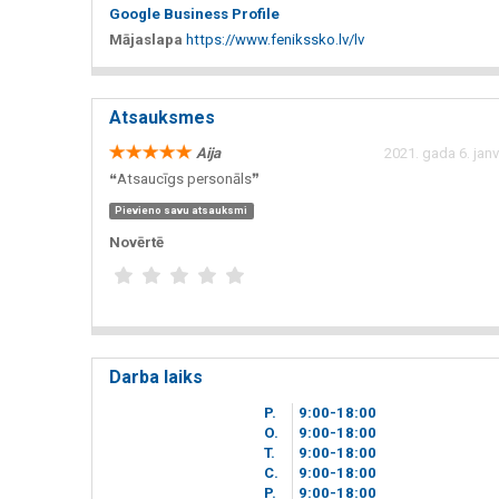
Google Business Profile
Mājaslapa
https://www.fenikssko.lv/lv
Atsauksmes
Aija
2021. gada 6. janv
❝Atsaucīgs personāls❞
Pievieno savu atsauksmi
Novērtē
Darba laiks
P.
9
00
-18
00
O.
9
00
-18
00
T.
9
00
-18
00
C.
9
00
-18
00
P.
9
00
-18
00