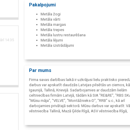
Pakalpojumi
Metāla žogi
Metāla vārti
Metāla margas
Metāla trepes
Metāla lustru restaurēšana
ārī 14:35
Metāla lējumi
Metāla izstrādājumi
Metālapstrāde
Par mums
Firma savas darbības laikā ir uzkrājusi lielu praktisko piered
darbus var apskatīt daudzās Latvijas pilsētās un ciemos, kā 
Igaunijā, Tallinā, Krievijā. Sadarbojamies ar daudzām lielām
celtniecības firmām Latvijā, tādām kā SIA "RE&RE", "RBS SK
"Mūsu māja", "VELVE", "Montāžnieks-D", "RRB" u.c., kā arī
darbojamies privātajā sektorā. Mūsu darbus var apskatīt: V
vēstniecība Tallinā, Mazā Ģilde Rīgā, ASV vēstniecība Rīgā,
Baltkrievijas vēstniecība Rīgā, Franču vēstniecība Rīgā, vies
"Latvija", "Bergs", uzņēmums "Latvijas Balzams", Latvijas B
Nacionālais Teātris Rīgā, Ķīpsalas dzīvojamais rajons, Tirdz