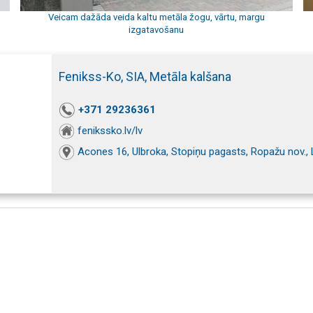
Veicam dažāda veida kaltu metāla žogu, vārtu, margu
izgatavošanu
Fenikss-Ko, SIA, Metāla kalšana
+371 29236361
fenikssko.lv/lv
Acones 16, Ulbroka, Stopiņu pagasts, Ropažu nov.,