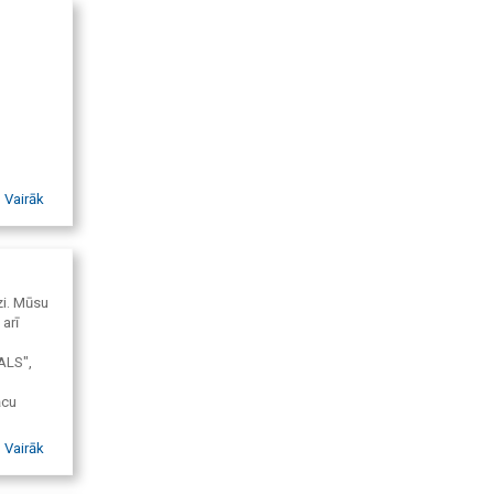
Vairāk
zi. Mūsu
arī
ALS",
ācu
nīca
Vairāk
anka,
niecības