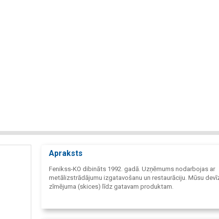
Apraksts
Fenikss-KO dibināts 1992. gadā. Uzņēmums nodarbojas ar
metālizstrādājumu izgatavošanu un restaurāciju. Mūsu devīz
zīmējuma (skices) līdz gatavam produktam.