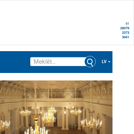
91
28079
2373
3041
LV