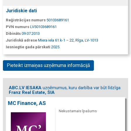
Juridiskie dati
Reģistrācijas numurs
50103689161
PVN numurs
LV50103689161
Dibināts
09.07.2013
Juridiskā adrese
Miera iela 61 k-1 – 22, Rīga, LV-1013
Iesniegtie gada pārskati
2025
Pieteikt izmaiņas uzņēmuma informācijā
ABC.LV IESAKA
uzņēmumus, kuru darbība var būt līdzīga
Franz Real Estate, SIA
MC Finance, AS
Nekustamais īpašums