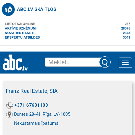
ABC.LV SKAITĻOS
LIETOTĀJI ONLINE
237
AKTĪVIE UZŅĒMUMI
28075
NOZARES RAKSTI
2373
EKSPERTU ATBILDES
3041
Toggle
naviga
Franz Real Estate, SIA
+371 67631103
Duntes 28-41, Rīga, LV-1005
Nekustamais īpašums