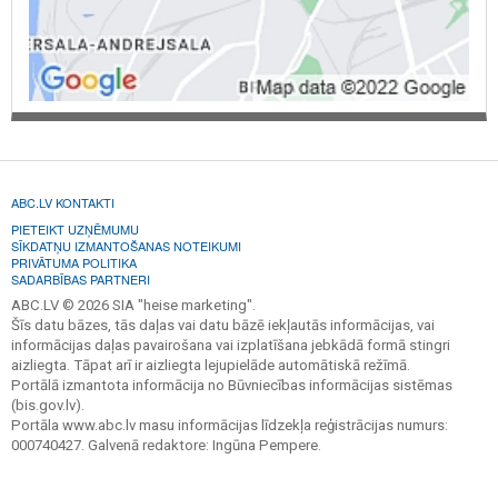
ABC.LV KONTAKTI
PIETEIKT UZŅĒMUMU
SĪKDATŅU IZMANTOŠANAS NOTEIKUMI
PRIVĀTUMA POLITIKA
SADARBĪBAS PARTNERI
ABC.LV © 2026 SIA "heise marketing".
Šīs datu bāzes, tās daļas vai datu bāzē iekļautās informācijas, vai
informācijas daļas pavairošana vai izplatīšana jebkādā formā stingri
aizliegta. Tāpat arī ir aizliegta lejupielāde automātiskā režīmā.
Portālā izmantota informācija no Būvniecības informācijas sistēmas
(bis.gov.lv).
Portāla www.abc.lv masu informācijas līdzekļa reģistrācijas numurs:
000740427. Galvenā redaktore: Ingūna Pempere.